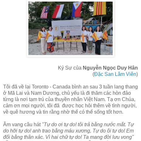
Ký Sự của
Nguyễn Ngọc Duy Hân
(
Đặc San Lâm Viên
)
Tôi đã về lại Toronto - Canada bình an sau 3 tuần lang thang
ở Mã Lai và Nam Dương, chủ yếu là đi thăm các hòn đảo
từng là nơi tạm trú của thuyền nhân Việt Nam. Tạ ơn Chúa,
cảm ơn mọi người, tôi đã được học hỏi thêm về tình người,
về quê hương và tin rằng nhờ thế có thể sống tốt hơn.
Âm vang câu hát
"Tự do ơi tự do! tôi trả bằng nước mắt. Tự
do hỡi tự do! anh trao bằng máu xương, Tự do ôi tự do! Em
đổi bằng thân xác. Vì hai chữ tự do! Ta mang đời lưu vong"