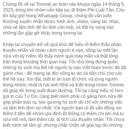
Chúng tôi về lại Toronto an toàn vào khuya ngày 14 tháng 5,
2025, trong khi nhóm vẫn tiếp tục đi thăm Phi Luật Tân. Cho
tới bây giờ trong Whatsapp Group, chúng tôi vẫn luôn
thường xuyên nhận được hình ảnh, video, sáng tác nhạc,
chia sẻ tâm tình để ân tình còn mãi, và đặt hy vọng vào
những lần gặp gỡ khác trong tương lai.
Khép lại chuyến trở về quá khứ để hiểu rõ thêm thân phận
thuyền nhân và hoàn cảnh người tị nạn, sống lại một lần
nữa với kỷ niệm, tôi thấy mình quá may mắn và thật lòng
trân trọng khoảng thời gian này. Tôi nhủ lòng đừng quên
những hy sinh mà thế hệ người tỵ nạn Việt Nam trước đó đã
gánh chịu - để mang lại đời sống tự do và dân chủ cho các
thế hệ sau. Xin đặc biệt tri ân ban tổ chức và từng người
trong nhóm, nhất là hai anh Nhỏ và Kiệt trong nhóm Toronto
đã giúp tôi trong suốt đoạn đường. Tôi lại càng hiểu rõ hơn
giá trị của Tự Do, càng biết mình phải cố gắng hơn nữa để
góp phần trao ra, học gương hy sinh dù chỉ với những việc
và tâm tình đơn sơ nhất. Vài người bạn rủ tôi vận động xin
thêm ít tiền để nhóm gia đình Bi Đông có thêm chi phí mà tu
sửa mồ mả, làm thêm các di tích của thuyền nhân. Tôi chưa
biết mình sẽ làm gì, nhưng chắc chắn sẽ góp tay dù những