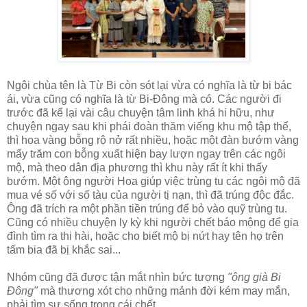
Ngôi chùa tên là Từ Bi còn sót lại vừa có nghĩa là từ bi bác
ái, vừa cũng có nghĩa là từ Bi-Đông mà có. Các người đi
trước đã kể lại vài câu chuyện tâm linh khá hi hữu, như
chuyện ngay sau khi phái đoàn thăm viếng khu mộ tập thể,
thì hoa vàng bỗng rộ nở rất nhiều, hoặc một đàn bướm vàng
mấy trăm con bỗng xuất hiện bay lượn ngay trên các ngôi
mộ, mà theo dân địa phương thì khu này rất ít khi thấy
bướm. Một ông người Hoa giúp việc trùng tu các ngôi mộ đã
mua vé số với số tàu của người tị nạn, thì đã trúng độc đắc.
Ông đã trích ra một phần tiền trúng để bỏ vào quỹ trùng tu.
Cũng có nhiều chuyện ly kỳ khi người chết báo mộng để gia
đình tìm ra thi hài, hoặc cho biết mộ bị nứt hay tên họ trên
tấm bia đã bị khắc sai...
Nhóm cũng đã được tận mắt nhìn bức tượng
"ông già Bi
Đông"
mà thương xót cho những mảnh đời kém may mắn,
phải tìm sự sống trong cái chết.