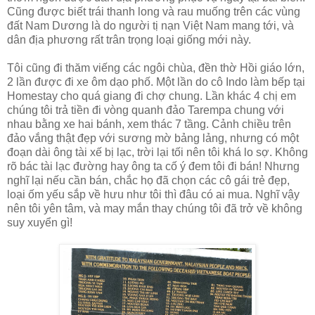
Cũng được biết trái thanh long và rau muống trên các vùng
đất Nam Dương là do người tị nạn Việt Nam mang tới, và
dân địa phương rất trân trọng loại giống mới này.
Tôi cũng đi thăm viếng các ngôi chùa, đền thờ Hồi giáo lớn,
2 lần được đi xe ôm dạo phố. Một lần do cô Indo làm bếp tại
Homestay cho quá giang đi chợ chung. Lần khác 4 chị em
chúng tôi trả tiền đi vòng quanh đảo Tarempa chung với
nhau bằng xe hai bánh, xem thác 7 tầng. Cảnh chiều trên
đảo vắng thật đẹp với sương mờ bảng lảng, nhưng có một
đoạn dài ông tài xế bị lạc, trời lại tối nên tôi khá lo sợ. Không
rõ bác tài lạc đường hay ông ta cố ý đem tôi đi bán! Nhưng
nghĩ lại nếu cần bán, chắc họ đã chọn các cô gái trẻ đẹp,
loại ốm yếu sắp về hưu như tôi thì đâu có ai mua. Nghĩ vậy
nên tôi yên tâm, và may mắn thay chúng tôi đã trở về không
suy xuyển gì!