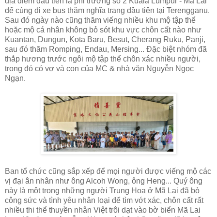
địa điểm đầu tiên là phi trường số 2 Kuala Lumpur - Mã Lai
để cùng đi xe bus thăm nghĩa trang đầu tiên tại Terengganu.
Sau đó ngày nào cũng thăm viếng nhiều khu mộ tập thể
hoặc mộ cá nhân không bỏ sót khu vực chôn cất nào như
Kuantan, Dungun, Kota Baru, Besut, Cherang Ruku, Panji,
sau đó thăm Romping, Endau, Mersing... Đặc biệt nhóm đã
thắp hương trước ngôi mộ tập thể chôn xác nhiều người,
trong đó có vợ và con của MC & nhà văn Nguyễn Ngọc
Ngạn.
Ban tổ chức cũng sắp xếp để mọi người được viếng mộ các
vị đại ân nhân như ông Alcoh Wong, ông Heng... Quý ông
này là một trong những người Trung Hoa ở Mã Lai đã bỏ
công sức và tình yêu nhân loại để tìm vớt xác, chôn cất rất
nhiều thi thể thuyền nhân Việt trôi dạt vào bờ biển Mã Lai