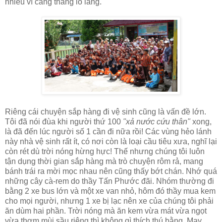
nhiều vì căng thẳng lo lắng.
Riêng cái chuyện sắp hàng đi vệ sinh cũng là vấn đề lớn.
Tôi đã nói đùa khi người thứ 100
"xả nước cứu thân"
xong,
là đã đến lúc người số 1 cần đi nữa rồi! Các vùng hẻo lánh
này nhà vệ sinh rất ít, có nơi còn là loại cầu tiêu xưa, nghĩ lại
còn rét dù trời nóng hừng hực! Thế nhưng chúng tôi luôn
tận dụng thời gian sắp hàng mà trò chuyện rôm rả, mang
bánh trái ra mời mọc nhau nên cũng thấy bớt chán. Nhớ quá
những cây cà-rem do thầy Tấn Phước đãi. Nhóm thường đi
bằng 2 xe bus lớn và một xe van nhỏ, hôm đó thầy mua kem
cho mọi người, nhưng 1 xe bị lạc nên xe của chúng tôi phải
ăn dùm hai phần. Trời nóng mà ăn kem vừa mát vừa ngọt
vừa thơm mùi sầu riêng thì không gì thích thú bằng. May