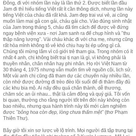
Đông, đi với nhóm lần này là lần thứ 2. Được biết lần đầu
Jam đi thì hiểu tiếng Việt rất ít cần thông dịch, nhưng lần này
tiếng Việt của cháu đã rất khá. Jam đẹp trai vui vẻ, ai cũng
muốn làm mai gả con gái, cháu gái cho. Vào đúng sinh nhật
của Jam trong tháng 5, cháu đã tìm cách để được về đứng
ngay bệnh viện xưa - nơi Jam sanh ra để chụp hình và "thu
thập năng lượng". Vài cháu khác đi với cha mẹ, nhưng cũng
rất hòa mình không tỏ vẻ khó chịu hay bị ép uổng gì cả.
Chúng tôi mừng lắm vì có giới trẻ tham gia. Trong nhóm có ít
nhất 4 anh, chị không biết trại tị nạn là gì, vì không phải là
thuyền nhân, chân nhân hay phi nhân. Họ rời Việt Nam từ
30 tháng 4, 1975 nhưng vẫn muốn tìm về nguồn cội, lịch sử.
Một vài anh chị cũng đã tham dự các chuyến này nhiều lần,
còn nhớ được đường đi trèo đèo lội suối để đi thăm đầy đủ
các khu bia mộ. Ai nấy đều quá chân thành, dễ thương,
chăm sóc an ủi nhau... thật là cảm động và quý giá. Tôi vốn
bi quan, thường cho rằng người tốt trên đời này không còn
bao nhiêu, nhưng qua hành trình này tôi mới cảm nghiệm
được
"bông hoa còn đẹp, lòng chưa thấm mệt"
(thơ Phạm
Thiên Thư).
Bây giờ tôi xin sơ lược về lộ trình. Mọi người đã tập trung tại