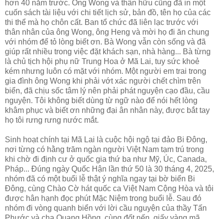
hơn 40 năm trước. Ông Wong và thân hữu cũng đã in một
cuốn sách tài liệu với chi tiết lịch sử, bản đồ, tên họ của các
thi thể mà họ chôn cất. Ban tổ chức đã liên lạc trước với
thân nhân của ông Wong, ông Heng và mời họ đi ăn chung
với nhóm để tỏ lòng biết ơn. Bà Wong vẫn còn sống và đã
giúp rất nhiều trong việc đặt khách sạn, nhà hàng... Bà từng
là chủ tịch hội phụ nữ Trung Hoa ở Mã Lai, tuy sức khoẻ
kém nhưng luôn có mặt với nhóm. Một người em trai trong
gia đình ông Wong khi phải vớt xác người chết chìm trên
biển, đã chịu sốc tâm lý nên phải phát nguyện cạo đầu, cầu
nguyện. Tôi không biết dùng từ ngữ nào để nói hết lòng
khâm phục và biết ơn những đại ân nhân này, được bắt tay
họ tôi rưng rưng nước mắt.
Sinh hoạt chính tại Mã Lai là cuộc hội ngộ tại đảo Bi Đông,
nơi từng có hằng trăm ngàn người Việt Nam tạm trú trong
khi chờ đi định cư ở quốc gia thứ ba như Mỹ, Úc, Canada,
Pháp... Đúng ngày Quốc Hận lần thứ 50 là 30 tháng 4, 2025,
nhóm đã có một buổi lễ thật ý nghĩa ngay tại bờ biển Bi
Đông, cùng Chào Cờ hát quốc ca Việt Nam Cộng Hòa và tôi
được hân hạnh đọc phút Mặc Niệm trong buổi lễ. Sau đó
nhóm đi vòng quanh biển với lời cầu nguyện của thầy Tấn
Phước và cha Quang Hồng, cùng đốt nến, giấy vàng mã,