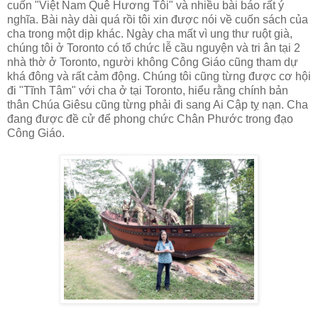
cuốn "Việt Nam Quê Hương Tôi" và nhiều bài báo rất ý
nghĩa. Bài này dài quá rồi tôi xin được nói về cuốn sách của
cha trong một dịp khác. Ngày cha mất vì ung thư ruột già,
chúng tôi ở Toronto có tổ chức lễ cầu nguyện và tri ân tại 2
nhà thờ ở Toronto, người không Công Giáo cũng tham dự
khá đông và rất cảm động. Chúng tôi cũng từng được cơ hội
đi "Tĩnh Tâm" với cha ở tại Toronto, hiểu rằng chính bản
thân Chúa Giêsu cũng từng phải đi sang Ai Cập tỵ nạn. Cha
đang được đề cử để phong chức Chân Phước trong đạo
Công Giáo.