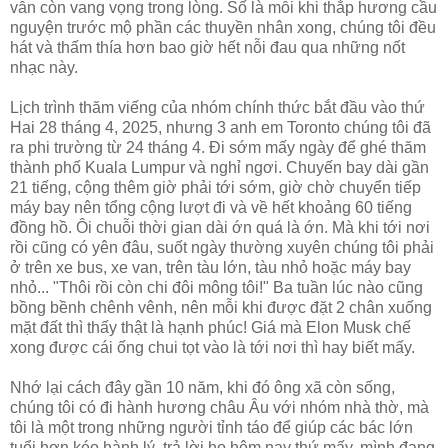
vẫn còn vang vọng trong lòng. Số là mỗi khi thắp hương cầu
nguyện trước mộ phần các thuyền nhân xong, chúng tôi đều
hát và thấm thía hơn bao giờ hết nỗi đau qua những nốt
nhạc này.
Lịch trình thăm viếng của nhóm chính thức bắt đầu vào thứ
Hai 28 tháng 4, 2025, nhưng 3 anh em Toronto chúng tôi đã
ra phi trường từ 24 tháng 4. Đi sớm mấy ngày để ghé thăm
thành phố Kuala Lumpur và nghỉ ngơi. Chuyến bay dài gần
21 tiếng, cộng thêm giờ phải tới sớm, giờ chờ chuyển tiếp
máy bay nên tổng cộng lượt đi và về hết khoảng 60 tiếng
đồng hồ. Ôi chuỗi thời gian dài ớn quá là ớn. Mà khi tới nơi
rồi cũng có yên đâu, suốt ngày thường xuyên chúng tôi phải
ở trên xe bus, xe van, trên tàu lớn, tàu nhỏ hoặc máy bay
nhỏ... "Thôi rồi còn chi đôi mông tôi!" Ba tuần lúc nào cũng
bồng bềnh chênh vênh, nên mỗi khi được đặt 2 chân xuống
mặt đất thì thấy thật là hạnh phúc! Giá mà Elon Musk chế
xong được cái ống chui tọt vào là tới nơi thì hay biết mấy.
Nhớ lại cách đây gần 10 năm, khi đó ông xã còn sống,
chúng tôi có đi hành hương châu Âu với nhóm nhà thờ, mà
tôi là một trong những người tỉnh táo để giúp các bác lớn
tuổi hơn kéo hành lý, trả lời họ hôm nay thứ mấy, mình đang