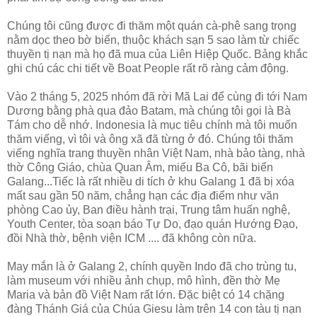
Chúng tôi cũng được đi thăm một quán cà-phê sang trọng
nằm dọc theo bờ biển, thuộc khách sạn 5 sao làm từ chiếc
thuyền tị nạn mà họ đã mua của Liên Hiệp Quốc. Bảng khắc
ghi chú các chi tiết về Boat People rất rõ ràng cảm động.
Vào 2 tháng 5, 2025 nhóm đã rời Mã Lai để cùng đi tới Nam
Dương bằng phà qua đảo Batam, mà chúng tôi gọi là Bà
Tám cho dễ nhớ. Indonesia là mục tiêu chính mà tôi muốn
thăm viếng, vì tôi và ông xã đã từng ở đó. Chúng tôi thăm
viếng nghĩa trang thuyền nhân Việt Nam, nhà bảo tàng, nhà
thờ Công Giáo, chùa Quan Âm, miếu Ba Cô, bãi biển
Galang...Tiếc là rất nhiều di tích ở khu Galang 1 đã bị xóa
mất sau gần 50 năm, chẳng hạn các địa điểm như văn
phòng Cao ủy, Ban điều hành trại, Trung tâm huấn nghệ,
Youth Center, tòa soạn báo Tự Do, đạo quán Hướng Đạo,
đồi Nhà thờ, bệnh viện ICM .... đã không còn nữa.
May mắn là ở Galang 2, chính quyền Indo đã cho trùng tu,
làm museum với nhiều ảnh chụp, mô hình, đền thờ Mẹ
Maria và bản đồ Việt Nam rất lớn. Đặc biệt có 14 chặng
đàng Thánh Giá của Chúa Giesu làm trên 14 con tàu tị nạn