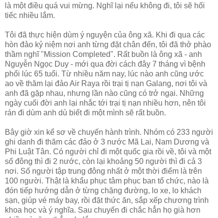
là một điều quá vui mừng. Nghĩ lại nếu không đi, tôi sẽ hối
tiếc nhiều lắm.
Tôi đã thực hiện dùm ý nguyện của ông xã. Khi đi qua các
hòn đảo kỷ niệm nơi anh từng đặt chân đến, tôi đã thở phào
thầm nghĩ "Mission Completed". Rất buồn là ông xã - anh
Nguyễn Ngọc Duy - mới qua đời cách đây 7 tháng vì bệnh
phổi lúc 65 tuổi. Từ nhiều năm nay, lúc nào anh cũng ước
ao về thăm lại đảo Air Raya rồi trại tị nạn Galang, nơi tôi và
anh đã gặp nhau, nhưng lần nào cũng có trở ngại. Những
ngày cuối đời anh lại nhắc tới trại tị nạn nhiều hơn, nên tôi
rán đi dùm anh dù biết đi một mình sẽ rất buồn.
Bây giờ xin kể sơ về chuyến hành trình. Nhóm có 233 người
ghi danh đi thăm các đảo ở 3 nước Mã Lai, Nam Dương và
Phi Luật Tân. Có người chỉ đi một quốc gia rồi về, tôi và một
số đông thì đi 2 nước, còn lại khoảng 50 người thì đi cả 3
nơi. Số người tập trung đông nhất ở một thời điểm là trên
100 người. Thật là khẩu phục tâm phục ban tổ chức, nào là
đón tiếp hướng dẫn ở từng chặng đường, lo xe, lo khách
sạn, giúp vé máy bay, rồi đặt thức ăn, sắp xếp chương trình
khoa học và ý nghĩa. Sau chuyến đi chắc hẳn họ già hơn