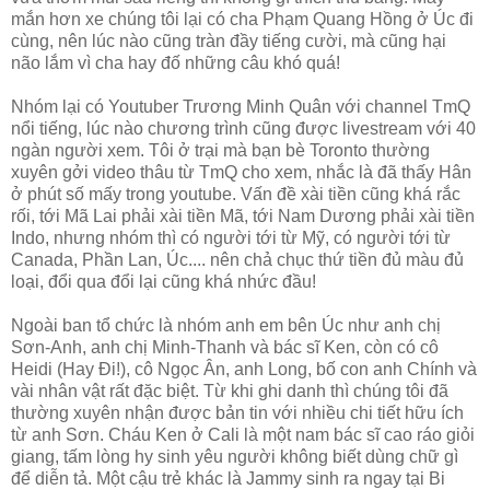
mắn hơn xe chúng tôi lại có cha Phạm Quang Hồng ở Úc đi
cùng, nên lúc nào cũng tràn đầy tiếng cười, mà cũng hại
não lắm vì cha hay đố những câu khó quá!
Nhóm lại có Youtuber Trương Minh Quân với channel TmQ
nổi tiếng, lúc nào chương trình cũng được livestream với 40
ngàn người xem. Tôi ở trại mà bạn bè Toronto thường
xuyên gởi video thâu từ TmQ cho xem, nhắc là đã thấy Hân
ở phút số mấy trong youtube. Vấn đề xài tiền cũng khá rắc
rối, tới Mã Lai phải xài tiền Mã, tới Nam Dương phải xài tiền
Indo, nhưng nhóm thì có người tới từ Mỹ, có người tới từ
Canada, Phần Lan, Úc.... nên chả chục thứ tiền đủ màu đủ
loại, đổi qua đổi lại cũng khá nhức đầu!
Ngoài ban tổ chức là nhóm anh em bên Úc như anh chị
Sơn-Anh, anh chị Minh-Thanh và bác sĩ Ken, còn có cô
Heidi (Hay Đi!), cô Ngọc Ân, anh Long, bố con anh Chính và
vài nhân vật rất đặc biệt. Từ khi ghi danh thì chúng tôi đã
thường xuyên nhận được bản tin với nhiều chi tiết hữu ích
từ anh Sơn. Cháu Ken ở Cali là một nam bác sĩ cao ráo giỏi
giang, tấm lòng hy sinh yêu người không biết dùng chữ gì
để diễn tả. Một cậu trẻ khác là Jammy sinh ra ngay tại Bi