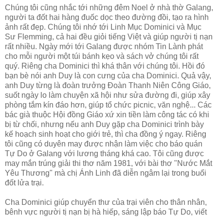
Chúng tôi cũng nhắc tới những đêm Noel ở nhà thờ Galang,
người ta đốt hai hàng đuốc dọc theo đường đồi, tạo ra hình
ảnh rất đẹp. Chúng tôi nhớ tới Linh Mục Dominici và Mục
Sư Flemming, cả hai đều giỏi tiếng Việt và giúp người tị nạn
rất nhiều. Ngày mới tới Galang được nhóm Tin Lành phát
cho mỗi người một túi bánh kẹo và sách vở chúng tôi rất
quý. Riêng cha Dominici thì khá thân với chúng tôi. Hồi đó
bạn bè nói anh Duy là con cưng của cha Dominici. Quả vậy,
anh Duy từng là đoàn trưởng Đoàn Thanh Niên Công Giáo,
suốt ngày lo làm chuyện xã hội như sửa đường đi, giúp xây
phòng tắm kín đáo hơn, giúp tổ chức picnic, văn nghệ... Các
bác già thuộc Hội đồng Giáo xứ xin tiền làm công tác có khi
bị từ chối, nhưng nếu anh Duy gặp cha Dominici trình bày
kế hoạch sinh hoạt cho giới trẻ, thì cha đồng ý ngay. Riêng
tôi cũng có duyên may được nhận làm việc cho báo quán
Tự Do ở Galang với lương tháng khá cao. Tôi cũng được
may mắn trúng giải thi thơ năm 1981, với bài thơ "Nước Mắt
Yêu Thương" mà chị Ánh Linh đã diễn ngâm lại trong buổi
đốt lửa trại.
Cha Dominici giúp chuyển thư của trại viên cho thân nhân,
bênh vực người tị nạn bị hà hiếp, sáng lập báo Tự Do, viết