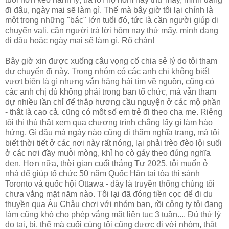
đi đâu, ngày mai sẽ làm gì. Thế mà bây giờ tôi lại chính là
một trong những "bác" lớn tuổi đó, tức là cần người giúp di
chuyển vali, cần người trả lời hôm nay thứ mấy, mình đang
đi đâu hoặc ngày mai sẽ làm gì. Rõ chán!
Bây giờ xin được xuống câu vọng cổ chia sẻ lý do tôi tham
dự chuyến đi này. Trong nhóm có các anh chị không biết
vượt biên là gì nhưng vẫn hăng hái tìm về nguồn, cũng có
các anh chị dù không phải trong ban tổ chức, mà vẫn tham
dự nhiều lần chỉ để thắp hương cầu nguyện ở các mộ phần
- thật là cao cả, cũng có một số em trẻ đi theo cha mẹ. Riêng
tôi thì thú thật xem qua chương trình chẳng lấy gì làm hào
hứng. Gì đâu mà ngày nào cũng đi thăm nghĩa trang, mà tôi
biết thời tiết ở các nơi này rất nóng, lại phải trèo đèo lội suối
ở các nơi đầy muỗi mòng, khỉ ho cò gáy theo đúng nghĩa
đen. Hơn nữa, thời gian cuối tháng Tư 2025, tôi muốn ở
nhà để giúp tổ chức 50 năm Quốc Hận tại tòa thị sảnh
Toronto và quốc hội Ottawa - đây là truyền thống chúng tôi
chưa vắng mặt năm nào. Tôi lại đã đóng tiền cọc để đi du
thuyền qua Âu Châu chơi với nhóm bạn, rồi công ty tôi đang
làm cũng khó cho phép vắng mặt liên tục 3 tuần.... Đủ thứ lý
do tại, bị, thế mà cuối cùng tôi cũng được đi với nhóm, thật