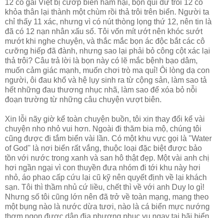
12 cô gái Việt bị cướp biển hãm hại, bọn quỉ dữ trói 12 cô
khỏa thân lại thành một chùm rồi thả trôi trên biển. Người ta
chỉ thấy 11 xác, nhưng vì có nút thòng lọng thứ 12, nên tin là
đã có 12 nạn nhân xấu số. Tôi vốn mít ướt nên khóc sướt
mướt khi nghe chuyện, và thắc mắc bọn ác độc bắt các cô
cưỡng hiếp đã đành, nhưng sao lại phải bỏ công cột xác lại
thả trôi? Câu trả lời là bọn này có lẽ mắc bệnh bạo dâm,
muốn cảm giác mạnh, muốn chơi trò ma quỉ! Ôi lòng dạ con
người, ôi đau khổ và hệ lụy sinh ra từ cộng sản, làm sao tả
hết những đau thương nhục nhã, làm sao để xóa bỏ nỗi
đoạn trường từ những câu chuyện vượt biên.
Xin lỗi nãy giờ kể toàn chuyện buồn, tôi xin thay đổi kể vài
chuyện nho nhỏ vui hơn. Ngoài đi thăm bia mộ, chúng tôi
cũng được đi tắm biển vài lần. Có một khu vực gọi là "Water
of God" là nơi biển rất vắng, thuộc loại đặc biệt được bảo
tồn với nước trong xanh và san hô thật đẹp. Một vài anh chị
hơi ngần ngại vì con thuyền đưa nhóm đi tới khu này hơi
nhỏ, áo phao cấp cứu lại cũ kỹ nên quyết định về lại khách
sạn. Tôi thì thầm nhủ cứ liều, chết thì về với anh Duy lo gì!
Nhưng số tôi cũng lớn nên đã trở về toàn mạng, mang theo
một bụng nào là nước dừa tươi, nào là cá biển mực nướng
thơm ngon được dân địa phương phục vụ ngay tại bãi biển.