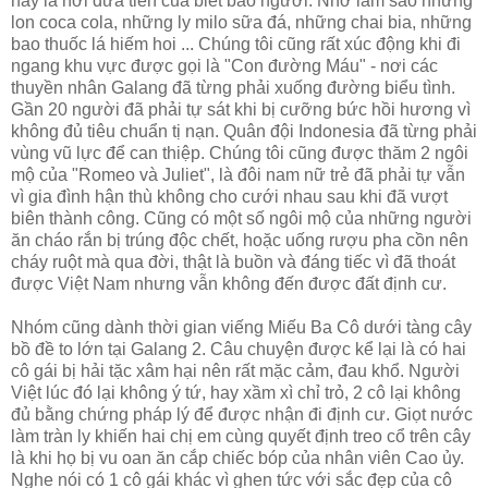
này là nơi đưa tiễn của biết bao người. Nhớ làm sao những
lon coca cola, những ly milo sữa đá, những chai bia, những
bao thuốc lá hiếm hoi ... Chúng tôi cũng rất xúc động khi đi
ngang khu vực được gọi là "Con đường Máu" - nơi các
thuyền nhân Galang đã từng phải xuống đường biểu tình.
Gần 20 người đã phải tự sát khi bị cưỡng bức hồi hương vì
không đủ tiêu chuẩn tị nạn. Quân đội Indonesia đã từng phải
vùng vũ lực để can thiệp. Chúng tôi cũng được thăm 2 ngôi
mộ của "Romeo và Juliet", là đôi nam nữ trẻ đã phải tự vẫn
vì gia đình hận thù không cho cưới nhau sau khi đã vượt
biên thành công. Cũng có một số ngôi mộ của những người
ăn cháo rắn bị trúng độc chết, hoặc uống rượu pha cồn nên
cháy ruột mà qua đời, thật là buồn và đáng tiếc vì đã thoát
được Việt Nam nhưng vẫn không đến được đất định cư.
Nhóm cũng dành thời gian viếng Miếu Ba Cô dưới tàng cây
bồ đề to lớn tại Galang 2. Câu chuyện được kể lại là có hai
cô gái bị hải tặc xâm hại nên rất mặc cảm, đau khổ. Người
Việt lúc đó lại không ý tứ, hay xầm xì chỉ trỏ, 2 cô lại không
đủ bằng chứng pháp lý để được nhận đi định cư. Giọt nước
làm tràn ly khiến hai chị em cùng quyết định treo cổ trên cây
là khi họ bị vu oan ăn cắp chiếc bóp của nhân viên Cao ủy.
Nghe nói có 1 cô gái khác vì ghen tức với sắc đẹp của cô