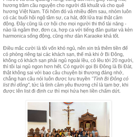
hương trầm cầu nguyện cho người đã khuất và cho quê
hương Việt Nam. Tối hôm đó và nhiều đêm sau, nhóm luôn
có các buổi hội ngộ tâm sự, ca hát, đốt lửa trại thật cảm
động. Đây cũng là cơ hội cho mọi người thi thố tài năng -
nào là ngâm thơ, đơn ca, hợp ca với tiếng đàn guitar và kèn
harmonica sống động, cũng như dàn Karaoke khá tốt.
Điều mắc cười là tôi vốn khó ngủ, nên xin trả thêm tiền để
có phòng riêng tại các khách sạn, thế mà khi ở Bi Đông,
không có khách sạn phải ngủ ngoài lều, có lều tới 20 người,
thì tôi lại ngủ ngon hơn hết. Có người gọi Bi Đông là Bi Đát,
thật không sai với bao câu chuyện bi thương đáng nhớ,
chẳng hạn câu nói luôn được lưu truyền
"Tình Bi Đông có
list thì dông”
, tức là tình cảm yêu thương chỉ là tạm bợ, khi
được lên list đi định cư thì mọi hứa hẹn liền chấm dứt.