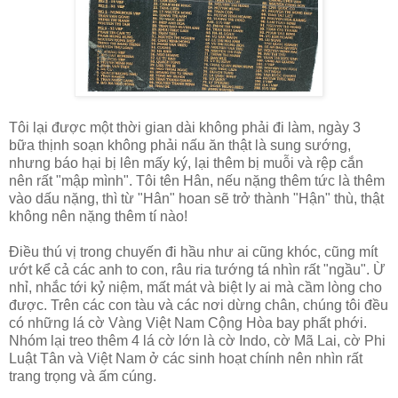
Tôi lại được một thời gian dài không phải đi làm, ngày 3
bữa thịnh soạn không phải nấu ăn thật là sung sướng,
nhưng báo hại bị lên mấy ký, lại thêm bị muỗi và rệp cắn
nên rất "mập mình". Tôi tên Hân, nếu nặng thêm tức là thêm
vào dấu nặng, thì từ "Hân" hoan sẽ trở thành "Hận" thù, thật
không nên nặng thêm tí nào!
Điều thú vị trong chuyến đi hầu như ai cũng khóc, cũng mít
ướt kể cả các anh to con, râu ria tướng tá nhìn rất "ngầu". Ừ
nhỉ, nhắc tới kỷ niệm, mất mát và biệt ly ai mà cầm lòng cho
được. Trên các con tàu và các nơi dừng chân, chúng tôi đều
có những lá cờ Vàng Việt Nam Cộng Hòa bay phất phới.
Nhóm lại treo thêm 4 lá cờ lớn là cờ Indo, cờ Mã Lai, cờ Phi
Luật Tân và Việt Nam ở các sinh hoạt chính nên nhìn rất
trang trọng và ấm cúng.