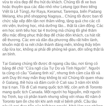
vừa to vừa đẹp để thu hút du khách. Chúng tôi đi xe bus
hoặc thuyền qua các đảo nhỏ như Letung (gọi theo tiếng
Việt là Lê Tùng), Air Raya, Keramut, Tarempa, biển Padang
Melang, khu phố shopping Nagoya... Chúng tôi được ban tổ
chức sắp xếp đến tận nơi thăm viếng, tặng quà cho các cô
nhi viện, trường học, nhà dưỡng lão... thật là cảm động. Các
em học sinh tiểu học tại 4 trường mà chúng tôi ghé thăm
đều mặc đồng phục thật đẹp để chào đón khách, ca hát rất
dễ thương. Các em và dân địa phương đều rất hiền lành,
khuôn mặt lộ ra nét chân thành đáng mến, không thấy trộm
cắp lừa lọc, không ai phải đề phòng kẻ gian, đời sống thật là
an bình.
Tại Galang chúng tôi được đi ngang cầu tàu, nơi từng có
bảng để chữ "Cửa ngõ của Tự Do và Tình Người". Người
ta cũng có câu "Galang tình xù", nhưng tình cảm của tôi và
anh Duy thì may mắn thay không bị xù! Chúng tôi quen nhau
ở Galang, thề hứa và đám cưới ở Cali sau 3 năm rời khỏi
trại tị nạn. Tôi đi Cali mang quốc tịch Mỹ, còn anh đi Toronto
mang quốc tịch Canada. Một người họ Nguyễn, một người
họ Trịnh, tuy có phân tranh nhưng sống với nhau 40 năm ở
Toronto tạm ổn cho tới khi anh mất vì bệnh phổi. Cầu tàu