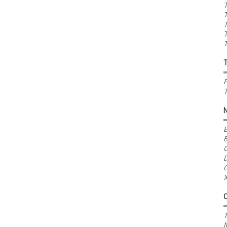
T
T
T
T
T
P
T
B
B
C
D
G
X
T