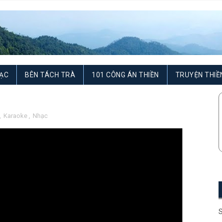
ẠC
BÊN TÁCH TRÀ
101 CÔNG ÁN THIỀN
TRUYỆN THIỀ
,
Karaoke
,
Nhạc
S