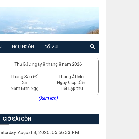
N
NGỤ NGÔN
ĐỐ VUI
Thứ Bảy, ngày 8 tháng 8 năm 2026
Tháng Sáu (Đ)
Tháng Ất Mùi
26
Ngày Giáp Dần
Năm Bính Ngọ
Tiết Lập thu
(Xem lịch)
GIỜ SÀI GÒN
aturday, August 8, 2026, 05:56:34 PM