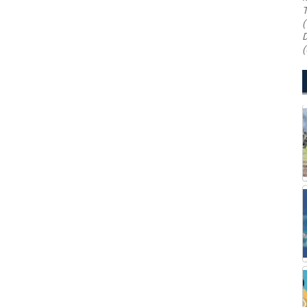
T
(
D
(