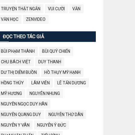
TRUYỆN THẬT NGẮN
VUI CƯỜI
VĂN
VĂN HỌC
ZENVIDEO
ĐỌC THEO TÁC GIẢ
BÙI PHẠM THÀNH
BÙI QUÝ CHIẾN
CHU BÁCH VIỆT
DUY THANH
DƯ THỊ DIỄM BUỒN
HỒ THỤY MỸ HẠNH
HỒNG THÚY
LÂM VIÊN
LÊ TẤN DƯƠNG
MỸ HƯƠNG
NGUYÊN NHUNG
NGUYỄN NGỌC DUY HÂN
NGUYỄN QUANG DUY
NGUYỄN THỨ DÂN
NGUYỄN Y VÂN
NGUYỄN Ý ĐỨC