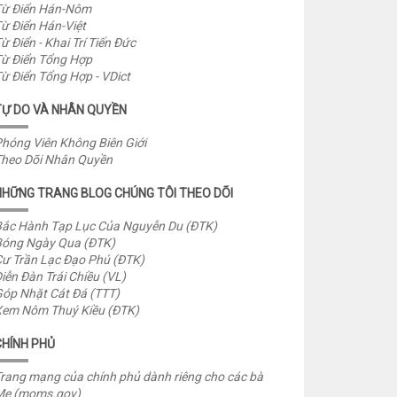
ừ Điển Hán-Nôm
ừ Điển Hán-Việt
ừ Điển - Khai Trí Tiến Đức
ừ Điển Tổng Hợp
ừ Điển Tổng Hợp - VDict
TỰ DO VÀ NHÂN QUYỀN
hóng Viên Không Biên Giới
heo Dõi Nhân Quyền
NHỮNG TRANG BLOG CHÚNG TÔI THEO DÕI
ắc Hành Tạp Lục Của Nguyễn Du (ĐTK)
óng Ngày Qua (ĐTK)
ư Trần Lạc Đạo Phú (ĐTK)
iễn Đàn Trái Chiều (VL)
óp Nhặt Cát Đá (TTT)
em Nôm Thuý Kiều (ĐTK)
CHÍNH PHỦ
rang mạng của chính phủ dành riêng cho các bà
Mẹ (moms.gov)