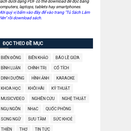
ách dưới dạng PDF có thể download để đọc bằng
omputers, laptops, tablets hay smartphones.
ời quý vị bấm vào đây để vào trang "Tủ Sách Lâm
iên" rồi download sách.
ĐỌC THEO ĐỀ MỤC
BIỂN ĐÔNG
BIÊN KHẢO
BÁO LỀ GIỮA
BÌNH LUẬN
CHÍNH TRỊ
CỔ TÍCH
DINH DƯỠNG
HÌNH ẢNH
KARAOKE
KHOA HỌC
KHÔI HÀI
KỸ THUẬT
MUSICVIDEO
NGHIÊN CỨU
NGHỆ THUẬT
NGỤ NGÔN
NHẠC
QUỐC PHÒNG
SONG NGỮ
SƯU TẦM
SỨC KHOẺ
THIỀN
THƠ
TIN TỨC