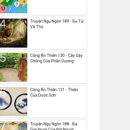
Truyện Ngụ Ngôn 189 - Sư Tử
Và Thỏ
Công Án Thiền 130 - Cây Gậy
Chống Của Phần Dương
Công Án Thiền 131 - Thiền
Của Dược Sơn
Truyện Ngụ Ngôn 188 - Ba
Giai Đoạn Của Đời Người