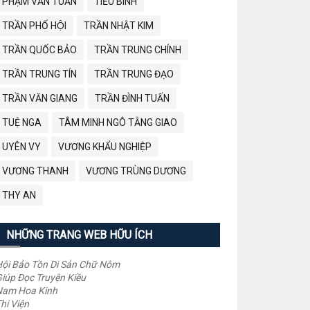
PHẠM VĂN TUẤN
TIỂU BÌNH
TRẦN PHỐ HỘI
TRẦN NHẬT KIM
TRẦN QUỐC BẢO
TRẦN TRUNG CHÍNH
TRẦN TRUNG TÍN
TRẦN TRUNG ĐẠO
TRẦN VĂN GIANG
TRẦN ĐÌNH TUẤN
TUỆ NGA
TÂM MINH NGÔ TẰNG GIAO
UYÊN VY
VƯƠNG KHẨU NGHIỆP
VƯƠNG THANH
VƯƠNG TRÙNG DƯƠNG
THY AN
NHỮNG TRANG WEB HỮU ÍCH
ội Bảo Tồn Di Sản Chữ Nôm
iúp Đọc Truyện Kiều
Nam Hoa Kinh
hi Viện