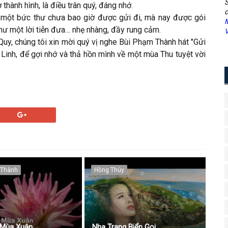
S
thành hình, là điều trân quý, đáng nhớ.
c
 một bức thư chưa bao giờ được gửi đi, mà nay được gói
M
 như một lời tiễn đưa… nhẹ nhàng, đầy rung cảm.
V
uy, chúng tôi xin mời quý vị nghe Bùi Phạm Thành hát "Gửi
inh, để gợi nhớ và thả hồn mình về một mùa Thu tuyệt vời
 Thành
Hồng Thúy
 Mùa Xuân
Nha Trang Biển Gọi