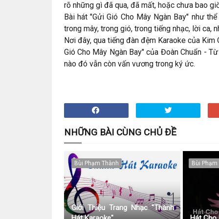
rõ những gì đã qua, đã mất, hoặc chưa bao giờ 
Bài hát "Gửi Gió Cho Mây Ngàn Bay" như thể
trong mây, trong gió, trong tiếng nhạc, lời ca,
Nơi đây, qua tiếng đàn đệm Karaoke của Kim Q
Gió Cho Mây Ngàn Bay" của Đoàn Chuẩn - Từ L
nào đó vẫn còn vấn vương trong ký ức.
NHỮNG BÀI CÙNG CHỦ ĐỀ
Bùi Phạm Thành
Bùi Phạm
Giới Thiệu Trang Nhạc "Thành
Hát Karaoke"
Hát Cho