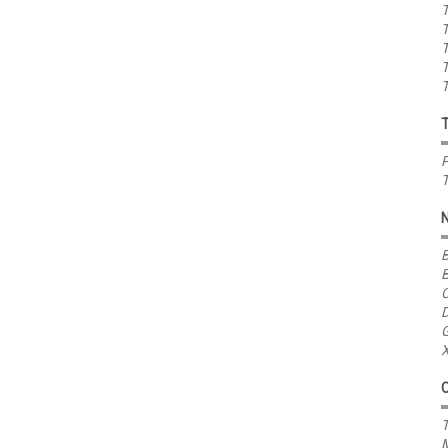
T
T
T
T
T
P
T
B
B
C
D
G
X
T