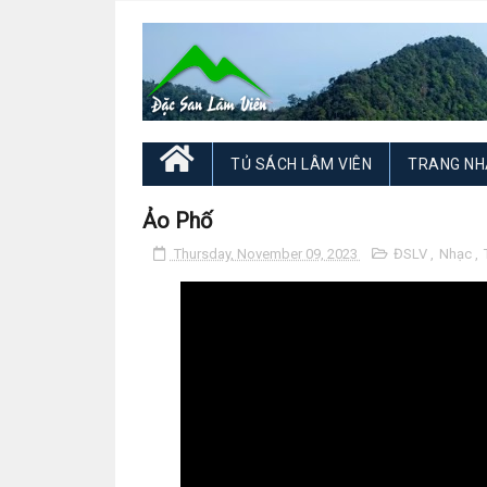
TỦ SÁCH LÂM VIÊN
TRANG NH
Ảo Phố
Thursday, November 09, 2023
ĐSLV
,
Nhạc
,