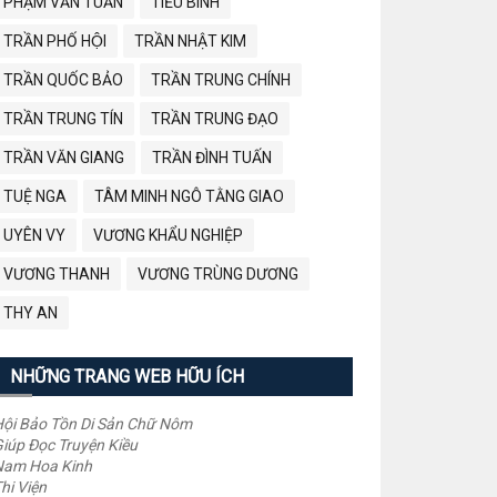
PHẠM VĂN TUẤN
TIỂU BÌNH
TRẦN PHỐ HỘI
TRẦN NHẬT KIM
TRẦN QUỐC BẢO
TRẦN TRUNG CHÍNH
TRẦN TRUNG TÍN
TRẦN TRUNG ĐẠO
TRẦN VĂN GIANG
TRẦN ĐÌNH TUẤN
TUỆ NGA
TÂM MINH NGÔ TẰNG GIAO
UYÊN VY
VƯƠNG KHẨU NGHIỆP
VƯƠNG THANH
VƯƠNG TRÙNG DƯƠNG
THY AN
NHỮNG TRANG WEB HỮU ÍCH
ội Bảo Tồn Di Sản Chữ Nôm
iúp Đọc Truyện Kiều
Nam Hoa Kinh
hi Viện