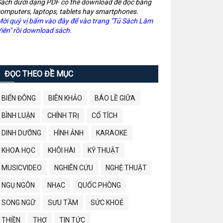
ách dưới dạng PDF có thể download để đọc bằng
omputers, laptops, tablets hay smartphones.
ời quý vị bấm vào đây để vào trang "Tủ Sách Lâm
iên" rồi download sách.
ĐỌC THEO ĐỀ MỤC
BIỂN ĐÔNG
BIÊN KHẢO
BÁO LỀ GIỮA
BÌNH LUẬN
CHÍNH TRỊ
CỔ TÍCH
DINH DƯỠNG
HÌNH ẢNH
KARAOKE
KHOA HỌC
KHÔI HÀI
KỸ THUẬT
MUSICVIDEO
NGHIÊN CỨU
NGHỆ THUẬT
NGỤ NGÔN
NHẠC
QUỐC PHÒNG
SONG NGỮ
SƯU TẦM
SỨC KHOẺ
THIỀN
THƠ
TIN TỨC