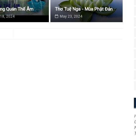
ăng Quán Thế Âm
Thơ Tuệ Nga - Mùa Phật Đản
18, 2024
May 23, 2024
H
G
T