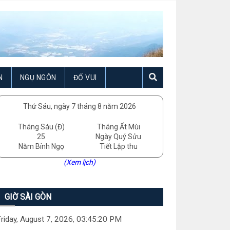
N
NGỤ NGÔN
ĐỐ VUI
Thứ Sáu, ngày 7 tháng 8 năm 2026
Tháng Sáu (Đ)
Tháng Ất Mùi
25
Ngày Quý Sửu
Năm Bính Ngọ
Tiết Lập thu
(Xem lịch)
GIỜ SÀI GÒN
riday, August 7, 2026, 03:45:20 PM