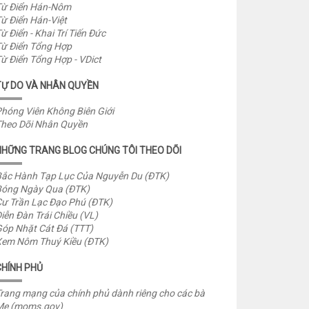
ừ Điển Hán-Nôm
ừ Điển Hán-Việt
ừ Điển - Khai Trí Tiến Đức
ừ Điển Tổng Hợp
ừ Điển Tổng Hợp - VDict
TỰ DO VÀ NHÂN QUYỀN
hóng Viên Không Biên Giới
heo Dõi Nhân Quyền
NHỮNG TRANG BLOG CHÚNG TÔI THEO DÕI
ắc Hành Tạp Lục Của Nguyễn Du (ĐTK)
óng Ngày Qua (ĐTK)
ư Trần Lạc Đạo Phú (ĐTK)
iễn Đàn Trái Chiều (VL)
óp Nhặt Cát Đá (TTT)
em Nôm Thuý Kiều (ĐTK)
CHÍNH PHỦ
rang mạng của chính phủ dành riêng cho các bà
Mẹ (moms.gov)