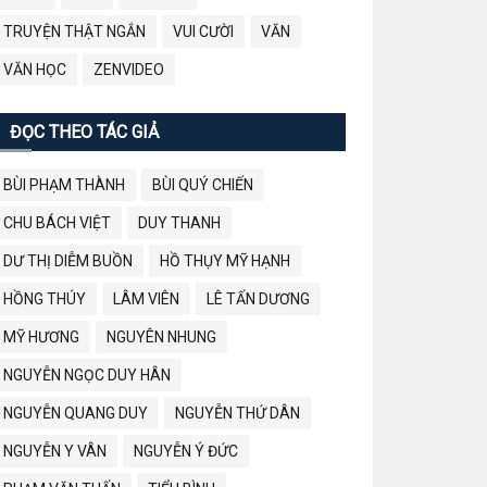
TRUYỆN THẬT NGẮN
VUI CƯỜI
VĂN
VĂN HỌC
ZENVIDEO
ĐỌC THEO TÁC GIẢ
BÙI PHẠM THÀNH
BÙI QUÝ CHIẾN
CHU BÁCH VIỆT
DUY THANH
DƯ THỊ DIỄM BUỒN
HỒ THỤY MỸ HẠNH
HỒNG THÚY
LÂM VIÊN
LÊ TẤN DƯƠNG
MỸ HƯƠNG
NGUYÊN NHUNG
NGUYỄN NGỌC DUY HÂN
NGUYỄN QUANG DUY
NGUYỄN THỨ DÂN
NGUYỄN Y VÂN
NGUYỄN Ý ĐỨC