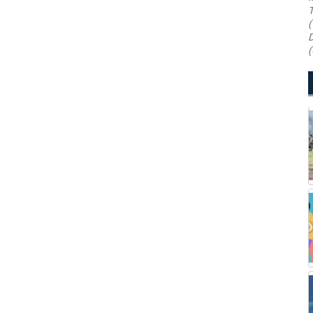
T
(
D
(