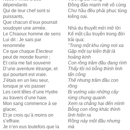
dépendants
Đông đảo mạnh mẽ vô cùng
Qui de leur chef sont si
Chư hầu đều phải phục tùng
puissants,
kiêng oai.
Que chacun d’eux pourrait
soudoyer une armée.
Nhà du thuyết mới mở lời
Le Chiaoux homme de sens
Kể một câu truyện trong đời
Lui dit : Je sais par
trải qua:
renommée
"Trong một khu rừng nơi xa
Ce que chaque Électeur
Gặp một sự kiện thật là
peut de monde fournir ;
hoảng kinh
Et cela me fait souvenir
Con rồng trăm đầu đang rình
D’une aventure étrange, et
Thấy tôi nó bỗng thình lình
qui pourtant est vraie.
tấn công
J’étais en un lieu seur,
Thế nhưng trăm đầu con
lorsque je vis passer
rồng
Les cent têtes d’une Hydre
Bị vướng vào những cây
au travers d’une haie.
rừng chung quanh
Mon sang commence à se
Xem ra chẳng hại đến mình
glacer,
Bỗng
con rồng khác thình
Et je crois qu’à moins on
lình hiện ra
s’effraie.
Rồng này một đầu nhưng
Je n’en eus toutefois que la
mà