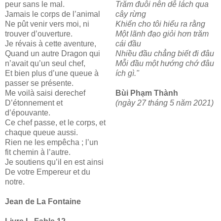
peur sans le mal.
Trăm đuôi nên dễ lách qua
Jamais le corps de l’animal
cây rừng
Ne pût venir vers moi, ni
Khiến cho tôi hiểu ra rằng
trouver d’ouverture.
Một lãnh đạo giỏi hơn trăm
Je révais à cette aventure,
cái đầu
Quand un autre Dragon qui
Nhiều đầu chẳng biết đi đâu
n’avait qu’un seul chef,
Mỗi đầu một hướng chớ đâu
Et bien plus d’une queue à
ích gì."
passer se présente.
Me voilà saisi derechef
Bùi Phạm Thành
D’étonnement et
(ngày 27 tháng 5 năm 2021)
d’épouvante.
Ce chef passe, et le corps, et
chaque queue aussi.
Rien ne les empêcha ; l’un
fit chemin à l’autre.
Je soutiens qu’il en est ainsi
De votre Empereur et du
notre.
Jean de La Fontaine