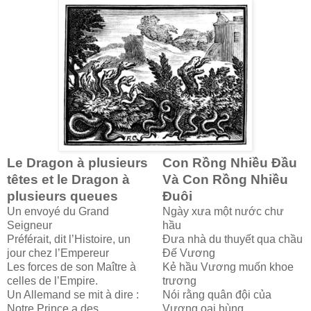
Le Dragon à plusieurs
Con Rồng Nhiều Đầu
têtes et le Dragon à
Và Con Rồng Nhiều
plusieurs queues
Đuôi
Un envoyé du Grand
Ngày xưa một nước chư
Seigneur
hầu
Préférait, dit l’Histoire, un
Đưa nhà du thuyết qua chầu
jour chez l’Empereur
Đế Vương
Les forces de son Maître à
Kẻ hầu Vương muốn khoe
celles de l’Empire.
trương
Un Allemand se mit à dire :
Nói rằng quân đội của
Notre Prince a des
Vương oai hùng