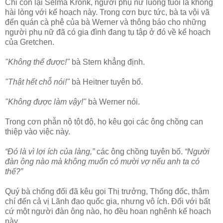
Chỉ còn lại Selma Kronk, người phụ nữ luống tuổi là không
hài lòng với kế hoạch này. Trong cơn bực tức, bà ta vội vã
đến quán cà phê của bà Werner và thông báo cho những
người phụ nữ đã có gia đình đang tụ tập ở đó về kế hoạch
của Gretchen.
"Không thể được!"
bà Stern khẳng định.
"Thật hết chỗ nói!"
bà Heitner tuyên bố.
"Không được làm vậy!"
bà Werner nói.
Trong cơn phẫn nộ tột độ, họ kêu gọi các ông chồng can
thiệp vào việc này.
“Đó là vì lợi ích của làng,”
các ông chồng tuyên bố.
“Người
đàn ông nào mà không muốn có mười vợ nếu anh ta có
thể?”
Quý bà chống đối đã kêu gọi Thị trưởng, Thống đốc, thậm
chí đến cả vị Lãnh đạo quốc gia, nhưng vô ích. Đối với bất
cứ một người đàn ông nào, họ đều hoan nghênh kế hoạch
này.