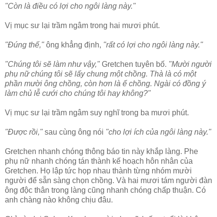
"Còn là điều có lợi cho ngôi làng này."
Vị mục sư lại trầm ngâm trong hai mươi phút.
"Đúng thế,"
ông khẳng định,
"rất có lợi cho ngôi làng này."
"Chúng tôi sẽ làm như vậy,"
Gretchen tuyên bố.
"Mười người
phụ nữ chúng tôi sẽ lấy chung một chồng. Thà là có một
phần mười ông chồng, còn hơn là ế chồng. Ngài có đồng ý
làm chủ lễ cưới cho chúng tôi hay không?"
Vị mục sư lại trầm ngâm suy nghĩ trong ba mươi phút.
"Được rồi,"
sau cùng ông nói
"cho lợi ích của ngôi làng này."
Gretchen nhanh chóng thông báo tin này khắp làng. Phe
phụ nữ nhanh chóng tán thành kế hoạch hôn nhân của
Gretchen. Họ lập tức họp nhau thành từng nhóm mười
người để sẵn sàng chọn chồng. Và hai mươi tám người đàn
ông độc thân trong làng cũng nhanh chóng chấp thuận. Có
anh chàng nào không chịu đâu.