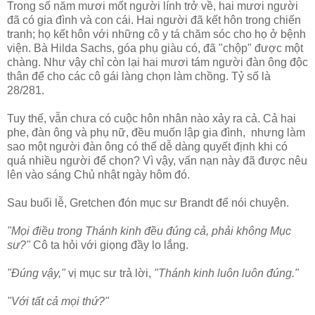
Trong số năm mươi mốt người lính trở về, hai mươi người
đã có gia đình và con cái. Hai người đã kết hôn trong chiến
tranh; họ kết hôn với những cô y tá chăm sóc cho họ ở bệnh
viện. Bà Hilda Sachs, góa phụ giàu có, đã "chộp" được một
chàng. Như vậy chỉ còn lại hai mươi tám người đàn ông độc
thân để cho các cô gái làng chọn làm chồng. Tỷ số là
28/281.
Tuy thế, vẫn chưa có cuộc hôn nhân nào xảy ra cả. Cả hai
phe, đàn ông và phụ nữ, đều muốn lập gia đình, nhưng làm
sao một người đàn ông có thể dễ dàng quyết định khi có
quá nhiều người để chọn? Vì vậy, vấn nạn này đã được nêu
lên vào sáng Chủ nhật ngày hôm đó.
Sau buổi lễ, Gretchen đón mục sư Brandt để nói chuyện.
"Mọi điều trong Thánh kinh đều đúng cả, phải không Mục
sư?"
Cô ta hỏi với giọng đầy lo lắng.
"Đúng vậy,"
vị mục sư trả lời,
"Thánh kinh luôn luôn đúng."
"Với tất cả mọi thứ?"