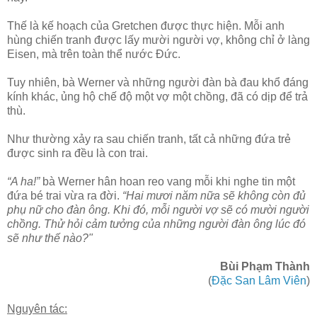
Thế là kế hoạch của Gretchen được thực hiện. Mỗi anh
hùng chiến tranh được lấy mười người vợ, không chỉ ở làng
Eisen, mà trên toàn thể nước Đức.
Tuy nhiên, bà Werner và những người đàn bà đau khổ đáng
kính khác, ủng hộ chế độ một vợ một chồng, đã có dịp để trả
thù.
Như thường xảy ra sau chiến tranh, tất cả những đứa trẻ
được sinh ra đều là con trai.
“A ha!”
bà Werner hân hoan reo vang mỗi khi nghe tin một
đứa bé trai vừa ra đời.
“Hai mươi năm nữa sẽ không còn đủ
phụ nữ cho đàn ông. Khi đó, mỗi người vợ sẽ có mười người
chồng. Thử hỏi cảm tưởng của những người đàn ông lúc đó
sẽ như thế nào?"
Bùi Phạm Thành
(
Đặc San Lâm Viên
)
Nguyên tác: