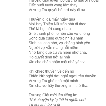
Trương Giật tuyên bố gả cho người ngoài
Tiếc nuối tuyệt vọng lắm thay
Vương Trụ quyết bỏ nơi này đi xa.
Thuyền đi đã mấy ngày qua
Mới hay Thiện Nữ trốn nhà đi theo
Thế là họ mới cùng nhau
Ghé thành phố nọ nên câu vợ chồng
Sống qua cũng được nhiều năm
Sinh hai con nhỏ, vợ chồng bình yên
Người vợ vẫn mang nỗi niềm
Nhớ làng quê cũ và niềm nhớ cha.
Họ quyết định trở lại nhà
Xin cha chấp nhận một nhà yên vui.
Khi chiếc thuyền về đến nơi
Thiện Nữ ngồi đợi nghỉ ngơi trên thuyền
Vương Trụ ghé nhà một mình
Xin cha vợ hãy thương tình thứ tha.
Trương Giật mới lên tiếng la:
“Nói chuyện kỳ lạ thế là nghĩa chi?
Từ khi anh bỏ ra đi