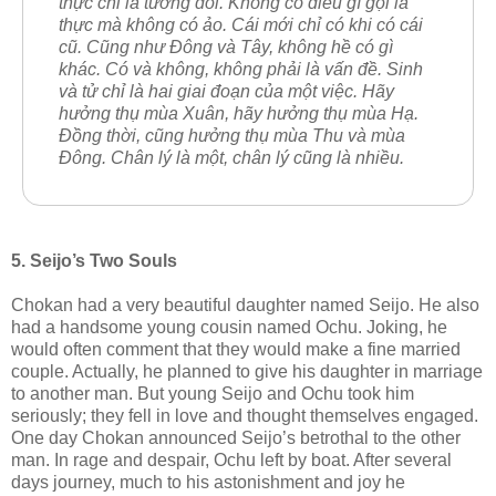
thực chỉ là tương đối. Không có điều gì gọi là
thực mà không có ảo. Cái mới chỉ có khi có cái
cũ. Cũng như Đông và Tây, không hề có gì
khác. Có và không, không phải là vấn đề. Sinh
và tử chỉ là hai giai đoạn của một việc. Hãy
hưởng thụ mùa Xuân, hãy hưởng thụ mùa Hạ.
Đồng thời, cũng hưởng thụ mùa Thu và mùa
Đông. Chân lý là một, chân lý cũng là nhiều.
5. Seijo’s Two Souls
Chokan had a very beautiful daughter named Seijo. He also
had a handsome young cousin named Ochu. Joking, he
would often comment that they would make a fine married
couple. Actually, he planned to give his daughter in marriage
to another man. But young Seijo and Ochu took him
seriously; they fell in love and thought themselves engaged.
One day Chokan announced Seijo’s betrothal to the other
man. In rage and despair, Ochu left by boat. After several
days journey, much to his astonishment and joy he