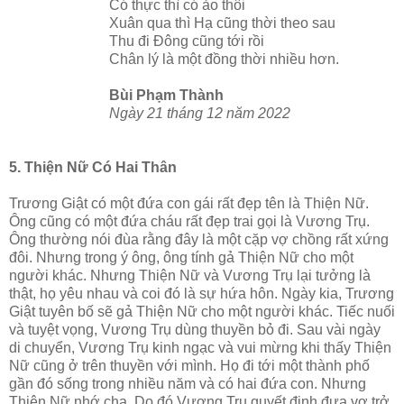
Có thực thì có ảo thôi
Xuân qua thì Hạ cũng thời theo sau
Thu đi Đông cũng tới rồi
Chân lý là một đồng thời nhiều hơn.
Bùi Phạm Thành
Ngày 21 tháng 12 năm 2022
5. Thiện Nữ Có Hai Thân
Trương Giật có một đứa con gái rất đẹp tên là Thiện Nữ.
Ông cũng có một đứa cháu rất đẹp trai gọi là Vương Trụ.
Ông thường nói đùa rằng đây là một cặp vợ chồng rất xứng
đôi. Nhưng trong ý ông, ông tính gả Thiện Nữ cho một
người khác. Nhưng Thiện Nữ và Vương Trụ lại tưởng là
thật, họ yêu nhau và coi đó là sự hứa hôn. Ngày kia, Trương
Giật tuyên bố sẽ gả Thiện Nữ cho một người khác. Tiếc nuối
và tuyệt vọng, Vương Trụ dùng thuyền bỏ đi. Sau vài ngày
di chuyển, Vương Trụ kinh ngạc và vui mừng khi thấy Thiện
Nữ cũng ở trên thuyền với mình. Họ đi tới một thành phố
gần đó sống trong nhiều năm và có hai đứa con. Nhưng
Thiện Nữ nhớ cha. Do đó Vương Trụ quyết định đưa vợ trở