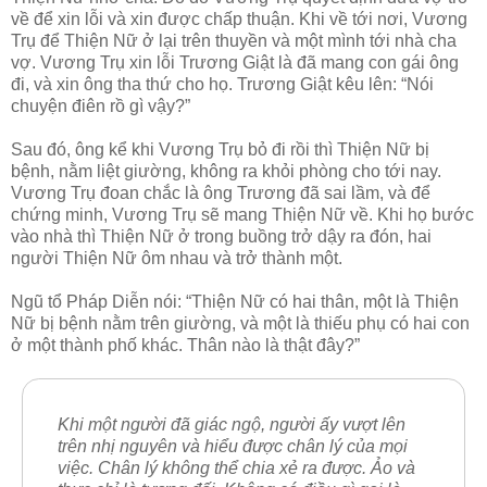
về để xin lỗi và xin được chấp thuận. Khi về tới nơi, Vương
Trụ để Thiện Nữ ở lại trên thuyền và một mình tới nhà cha
vợ. Vương Trụ xin lỗi Trương Giật là đã mang con gái ông
đi, và xin ông tha thứ cho họ. Trương Giật kêu lên: “Nói
chuyện điên rồ gì vậy?”
Sau đó, ông kể khi Vương Trụ bỏ đi rồi thì Thiện Nữ bị
bệnh, nằm liệt giường, không ra khỏi phòng cho tới nay.
Vương Trụ đoan chắc là ông Trương đã sai lầm, và để
chứng minh, Vương Trụ sẽ mang Thiện Nữ về. Khi họ bước
vào nhà thì Thiện Nữ ở trong buồng trở dậy ra đón, hai
người Thiện Nữ ôm nhau và trở thành một.
Ngũ tổ Pháp Diễn nói: “Thiện Nữ có hai thân, một là Thiện
Nữ bị bệnh nằm trên giường, và một là thiếu phụ có hai con
ở một thành phố khác. Thân nào là thật đây?”
Khi một người đã giác ngộ, người ấy vượt lên
trên nhị nguyên và hiểu được chân lý của mọi
việc. Chân lý không thể chia xẻ ra được. Ảo và