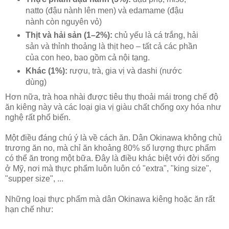
natto (đậu nành lên men) và edamame (đậu
nành còn nguyên vỏ)
Thịt và hải sản (1–2%):
chủ yếu là cá trắng, hải
sản và thỉnh thoảng là thịt heo – tất cả các phần
của con heo, bao gồm cả nội tạng.
Khác (1%):
rượu, trà, gia vị và dashi (nước
dùng)
Hơn nữa, trà hoa nhài được tiêu thụ thoải mái trong chế độ
ăn kiêng này và các loại gia vị giàu chất chống oxy hóa như
nghệ rất phổ biến.
Một điều đáng chú ý là về cách ăn. Dân Okinawa không chủ
trương ăn no, mà chỉ ăn khoảng 80% số lượng thực phẩm
có thể ăn trong một bữa. Đây là điều khác biệt với đời sống
ở Mỹ, nơi mà thực phẩm luôn luôn có "extra", "king size",
"supper size", ...
Những loại thực phẩm mà dân Okinawa kiêng hoặc ăn rất
hạn chế như: