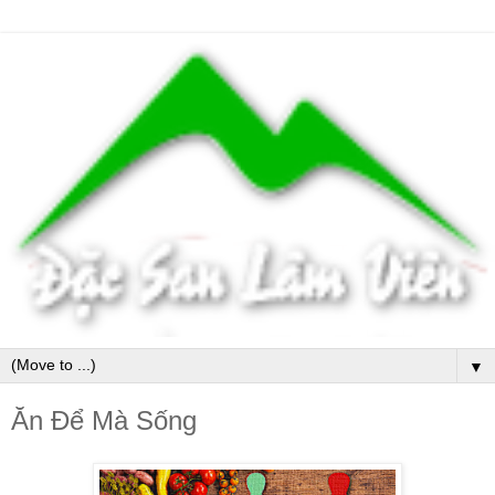
▼
Ăn Để Mà Sống