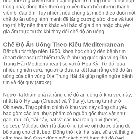
nhỏ, thường xuyên sinh hoạt ngoài trời cũng như là hội họp
trong nhà; đồng thời thường xuyên thăm hỏi những thành
viên bị đau ốm. Tuy nhiên, nếu chúng ta muốn theo đuổi một
chế độ ăn uống lành mạnh để tăng cường sức khoẻ và tuổi
thọ thì hãy nên tham khảo với bác sĩ gia đình hoặc chuyên
gia ẩm thực trước khi thay đổi chế độ ăn uống.
Chế Độ Ăn Uống Theo Kiểu Mediterranean
Bắt đầu từ thập niên 1950, khoa học chú ý đến bệnh tim
(heart disease) rất hiếm thấy ở những quốc gia vùng Địa
Trung Hải (Mediterranean) so với ở Hoa Kỳ. Từ đó, qua
nhiều nghiên cứu, người ta đưa ra kết luận rằng chế độ ăn
uống của dân vùng Địa Trung Hải đã giúp ngăn ngừa bệnh
tim và đột quỵ (stroke).
Người ta khám phá ra rằng chế độ ăn uống ở khu vực này,
nhất là ở Hy Lạp (Greece) và Ý (Italy), tương tự như ở
Okinawa. Thực phẩm chính ở khu vực này cũng chủ yếu
bao gồm các loại thực phẩm có nguồn gốc thực vật như
gạo, rau, củ, trái cây, hạt và các loại rau gia vị (herbs,
spices). Một đặc điểm là dầu ô-liu (olive oil) được dùng để
bổ xung cho chất béo. Đồng thời cá, hải sản, sữa và thịt gia
cầm (poultry) được dùng một cách giới hạn; thịt đỏ (red