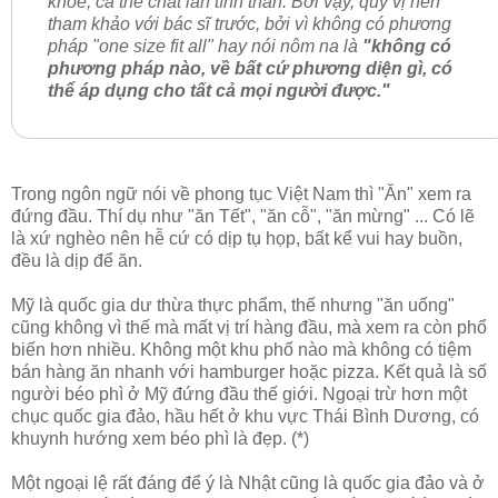
khoẻ, cả thể chất lẫn tình thần. Bởi vậy, quý vị nên
tham khảo với bác sĩ trước, bởi vì không có phương
pháp "one size fit all" hay nói nôm na là
"không có
phương pháp nào, về bất cứ phương diện gì, có
thể áp dụng cho tất cả mọi người được."
Trong ngôn ngữ nói về phong tục Việt Nam thì "Ăn" xem ra
đứng đầu. Thí dụ như "ăn Tết", "ăn cỗ", "ăn mừng" ... Có lẽ
là xứ nghèo nên hễ cứ có dịp tụ họp, bất kể vui hay buồn,
đều là dịp để ăn.
Mỹ là quốc gia dư thừa thực phẩm, thế nhưng "ăn uống"
cũng không vì thế mà mất vị trí hàng đầu, mà xem ra còn phổ
biến hơn nhiều. Không một khu phố nào mà không có tiệm
bán hàng ăn nhanh với hamburger hoặc pizza. Kết quả là số
người béo phì ở Mỹ đứng đầu thế giới. Ngoại trừ hơn một
chục quốc gia đảo, hầu hết ở khu vực Thái Bình Dương, có
khuynh hướng xem béo phì là đẹp. (*)
Một ngoại lệ rất đáng để ý là Nhật cũng là quốc gia đảo và ở