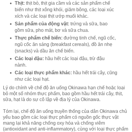
Thịt:
thịt bò, thịt gia cầm và các sản phẩm chế
biến như thịt xông khói, giăm bông, các loại xúc
xích và các loại thịt ướp muối khác.
Sản phẩm của động vật:
trứng và sữa, bao
gồm sữa, pho mát, bơ và sữa chua.
Thực phẩm chế biến:
đường tinh chế, ngũ cốc,
ngũ cốc ăn sáng (breakfast cereals), đồ ăn nhẹ
(snacks) và dầu ăn chế biến.
Các loại đậu:
hầu hết các loại đậu, trừ đậu
nành.
Các loại thực phẩm khác:
hầu hết trái cây, cũng
như các loại hạt.
Lý do chính về chế độ ăn uống Okinawa hạn chế hoặc loại
bỏ một số nhóm thực phẩm, bao gồm hầu hết trái cây, thịt,
sữa, hạt là do sự cô lập về địa lý của Okinawa.
Tóm lại, chế độ ăn uống truyền thống của dân Okinawa chủ
yếu bao gồm các loại thực phẩm có nguồn gốc thực vật
mang lại khả năng chống oxy hóa và chống viêm
(antioxidant and anti-inflammatory), cùng với loại thực phẩm