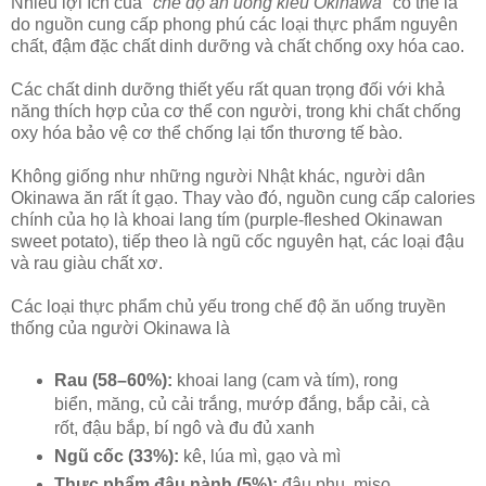
Nhiều lợi ích của
"chế độ ăn uống kiểu Okinawa"
có thể là
do nguồn cung cấp phong phú các loại thực phẩm nguyên
chất, đậm đặc chất dinh dưỡng và chất chống oxy hóa cao.
Các chất dinh dưỡng thiết yếu rất quan trọng đối với khả
năng thích hợp của cơ thể con người, trong khi chất chống
oxy hóa bảo vệ cơ thể chống lại tổn thương tế bào.
Không giống như những người Nhật khác, người dân
Okinawa ăn rất ít gạo. Thay vào đó, nguồn cung cấp calories
chính của họ là khoai lang tím (purple-fleshed Okinawan
sweet potato), tiếp theo là ngũ cốc nguyên hạt, các loại đậu
và rau giàu chất xơ.
Các loại thực phẩm chủ yếu trong chế độ ăn uống truyền
thống của người Okinawa là
Rau (58–60%):
khoai lang (cam và tím), rong
biển, măng, củ cải trắng, mướp đắng, bắp cải, cà
rốt, đậu bắp, bí ngô và đu đủ xanh
Ngũ cốc (33%):
kê, lúa mì, gạo và mì
Thực phẩm đậu nành (5%):
đậu phụ, miso,