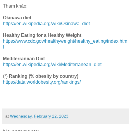
Tham khảo:
Okinawa diet
https://en.wikipedia.org/wiki/Okinawa_diet
Healthy Eating for a Healthy Weight
https://www.cdc.gov/healthyweight/healthy_eating/index.htm
l
Mediterranean Diet
https://en.wikipedia.org/wiki/Mediterranean_diet
(*)
Ranking (% obesity by country)
https://data.worldobesity.org/rankings/
at
Wednesday, February 22, 2023