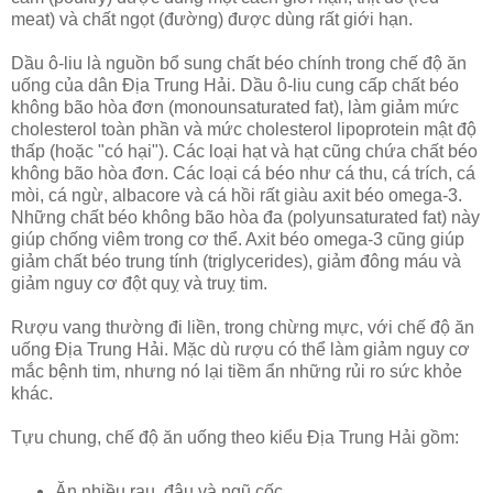
meat) và chất ngọt (đường) được dùng rất giới hạn.
Dầu ô-liu là nguồn bổ sung chất béo chính trong chế độ ăn
uống của dân Địa Trung Hải. Dầu ô-liu cung cấp chất béo
không bão hòa đơn (monounsaturated fat), làm giảm mức
cholesterol toàn phần và mức cholesterol lipoprotein mật độ
thấp (hoặc "có hại"). Các loại hạt và hạt cũng chứa chất béo
không bão hòa đơn. Các loại cá béo như cá thu, cá trích, cá
mòi, cá ngừ, albacore và cá hồi rất giàu axit béo omega-3.
Những chất béo không bão hòa đa (polyunsaturated fat) này
giúp chống viêm trong cơ thể. Axit béo omega-3 cũng giúp
giảm chất béo trung tính (triglycerides), giảm đông máu và
giảm nguy cơ đột quỵ và truỵ tim.
Rượu vang thường đi liền, trong chừng mực, với chế độ ăn
uống Địa Trung Hải. Mặc dù rượu có thể làm giảm nguy cơ
mắc bệnh tim, nhưng nó lại tiềm ẩn những rủi ro sức khỏe
khác.
Tựu chung, chế độ ăn uống theo kiểu Địa Trung Hải gồm:
Ăn nhiều rau, đậu và ngũ cốc.