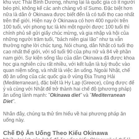
khu vực Thái Bình Dương, nhưng lại là quốc gia có ít người
béo phì, không kể các anh chàng võ sĩ Sumo. Đặc biệt hơn
nữa là dân ở Okinawa được biết đến là có tuổi thọ cao nhất
trên thế giới. Hiện nay ở Okinawa có hơn 400 người trên
100 tuổi, với phong tục là khi một người được 100 tuổi thì
chính phủ sẽ gửi giấy chúc mừng, và gia nhập và hội của
những người trăm tuổi, "bách niên giai lão" như ta vẫn
thường nghe lời chúc tụng. Nói chung, dân Nhật có tuổi thọ
cao nhất thế giới, với số tuổi 90 của phụ nữ và 84 về phần
nam giới. Sự kiện sống lâu của dân Okinawa đã được khoa
học gia nghiên cứu rất nhiều, với kết luận là tuỳ thuộc vào
quan niệm sống, và nhất là việc ăn uống. Ngoài Nhật, chế
độ ăn uống của các quốc gia ở vùng Địa Trung Hải
(Mediterranean), đặc biệt là Hy Lạp (Greece), cũng được để
ý và cùng với Nhật để trở thành hai chế độ (phương pháp)
ăn uống lành mạnh:
"
Okinawa diet
"
và
"
Mediterranean
Diet
"
.
Nhân đây, chúng ta thử tìm hiểu về hai phương pháp ăn
uống này.
Chế Độ Ăn Uống Theo Kiểu Okinawa