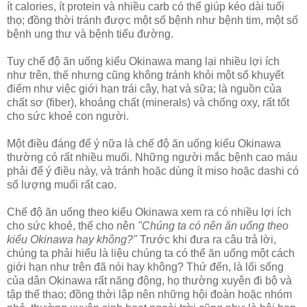
ít calories, ít protein và nhiều carb có thể giúp kéo dài tuổi
thọ; đồng thời tránh được một số bệnh như bệnh tim, một số
bệnh ung thư và bệnh tiểu đường.
Tuy chế độ ăn uống kiểu Okinawa mang lại nhiều lợi ích
như trên, thế nhưng cũng không tránh khỏi một số khuyết
điểm như việc giới hạn trái cây, hạt và sữa; là nguồn của
chất sơ (fiber), khoáng chất (minerals) và chống oxy, rất tốt
cho sức khoẻ con người.
Một điều đáng để ý nữa là chế độ ăn uống kiểu Okinawa
thường có rất nhiều muối. Những người mắc bệnh cao máu
phải để ý điều này, và tránh hoặc dùng ít miso hoặc dashi có
số lượng muối rất cao.
Chế độ ăn uống theo kiểu Okinawa xem ra có nhiều lợi ích
cho sức khoẻ, thế cho nên
"Chúng ta có nên ăn uống theo
kiểu Okinawa hay không?"
Trước khi đưa ra câu trả lời,
chúng ta phải hiểu là liệu chúng ta có thể ăn uống một cách
giới hạn như trên đã nói hay không? Thứ đến, là lối sống
của dân Okinawa rất năng động, họ thường xuyên đi bộ và
tập thể thao; đồng thời lập nên những hội đoàn hoặc nhóm