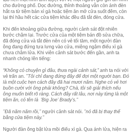
cho đường phố. Dọc đường, thỉnh thoảng vẫn còn ánh đèn
hắt ra từ tiệm bán xì gà hoặc tiệm ăn mở cửa suốt đêm, còn
lại thì hầu hết các cửa tiệm khác đều đã tắt đèn, đóng cửa.
Khi đến khoảng giữa đường, người cảnh sát đột nhiên
bước chậm lại. Trước cửa của một tiệm bán đồ sửa chữa,
đã đóng cửa và tắt đèn nên có vẻ tối tăm, một người đàn
ông đang đứng tựa lưng vào cửa, miệng ngậm điếu xì gà
chưa châm lửa. Khi viên cảnh sát bước đến gần, anh ta
nhanh chóng lên tiếng:
“Không có chuyện gì đâu, thưa ngài cảnh sát,”
anh ta nói với
vẻ trấn an.
"Tôi chỉ đang đứng đây để đợi một người bạn. Đó
là một cuộc hẹn cách đây đã hai mươi năm. Nghe có vẻ hơi
buồn cười với ông phải không? Chà, tôi sẽ giải thích nếu
ông muốn biết rõ ràng. Cách đây rất lâu, nơi này từng là một
tiệm ăn, có tên là 'Big Joe' Brady's."
"Đã năm năm rồi,"
người cảnh sát nói.
"nó đã bị thay thế
bằng cửa tiệm này."
Người đàn ông bật lửa mồi điếu xì gà. Qua ánh lửa, hiện ra