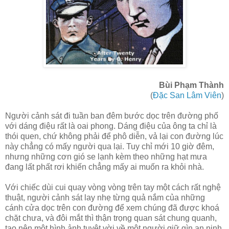
Bùi Phạm Thành
(
Đặc San Lâm Viên
)
Người cảnh sát đi tuần ban đêm bước dọc trên đường phố
với dáng điệu rất là oai phong. Dáng điệu của ông ta chỉ là
thói quen, chứ không phải để phô diễn, vả lại con đường lúc
này chẳng có mấy người qua lại. Tuy chỉ mới 10 giờ đêm,
nhưng những cơn gió se lạnh kèm theo những hạt mưa
đang lất phất rơi khiến chẳng mấy ai muốn ra khỏi nhà.
Với chiếc dùi cui quay vòng vòng trên tay một cách rất nghệ
thuật, người cảnh sát lay nhẹ từng quả nắm của những
cánh cửa dọc trên con đường để xem chúng đã được khoá
chặt chưa, và đôi mắt thì thận trọng quan sát chung quanh,
tạo nên một hình ảnh tuyệt vời về một người giữ gìn an ninh