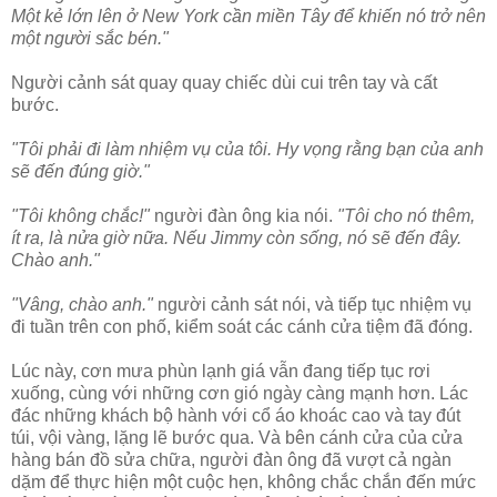
Một kẻ lớn lên ở New York cần miền Tây để khiến nó trở nên
một người sắc bén."
Người cảnh sát quay quay chiếc dùi cui trên tay và cất
bước.
"Tôi phải đi làm nhiệm vụ của tôi. Hy vọng rằng bạn của anh
sẽ đến đúng giờ."
"Tôi không chắc!"
người đàn ông kia nói.
"Tôi cho nó thêm,
ít ra, là nửa giờ nữa. Nếu Jimmy còn sống, nó sẽ đến đây.
Chào anh."
"Vâng, chào anh."
người cảnh sát nói, và tiếp tục nhiệm vụ
đi tuần trên con phố, kiểm soát các cánh cửa tiệm đã đóng.
Lúc này, cơn mưa phùn lạnh giá vẫn đang tiếp tục rơi
xuống, cùng với những cơn gió ngày càng mạnh hơn. Lác
đác những khách bộ hành với cổ áo khoác cao và tay đút
túi, vội vàng, lặng lẽ bước qua. Và bên cánh cửa của cửa
hàng bán đồ sửa chữa, người đàn ông đã vượt cả ngàn
dặm để thực hiện một cuộc hẹn, không chắc chắn đến mức