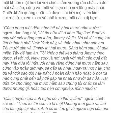
một khuôn mặt hơi tái với chiếc cằm vuông rắn chắc và đôi
mắt sắc sảo, cùng với một vết sẹo nhỏ nơi lông mày phải.
Chiếc khăn quàng quấn cổ được cài bởi một viên kim
cương lớn, xem ra có vẻ phô trương một cách dị hợm.
"Cũng trong một đêm như thế này hai mươi năm trước,"
người đàn ông nói,
"tôi ăn bữa tối ở tiệm 'Big Joe' Brady's
này với một thằng bạn thân, Jimmy Wells. Nó và tôi cùng lớn
lên ở thành phố New York này, và thân nhau như anh em.
Tôi mười tám và Jimmy thì hai mươi. Sáng hôm sau, tôi qua
miền Tây để làm ăn. Tôi không thể kéo thằng Jimmy theo
được, vì với nó, New York là nơi tuyệt vời nhất trên quả đất
này. Hai đứa tôi hứa với nhau rằng đúng hai mươi năm sau,
cũng vào ngày giờ này, sẽ gặp lại nhau ngay tại nơi này, cho
dù vật đổi sao dời hay bất cứ hoàn cảnh nào hoặc ở nơi xa
nào cũng phải đến đây để gặp lại nhau như lời đã hứa. Hai
đứa tôi cho rằng hai mươi năm sau chúng tôi chắc sẽ làm
được những gì, hoặc tạo nên cơ nghiệp, mình muốn."
"Câu chuyện của anh nghe có vẻ thú vị lắm,"
người cảnh
sái nói.
"Theo tôi thì xem ra là một khoảng thời gian rất lâu
cho lần gặp lại nhau. Anh có tin tức gì về người bạn của anh