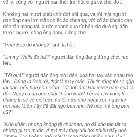
vô lý, cùng với người bạn thời trẻ, hút xì gà và chờ đợi.
Khoảng hai mươi phút chờ đợi trôi qua, và rồi một người
đàn ông cao lớn mặc chiếc áo choàng, với cổ áo khoác cao
đến tận mang tai, bước nhanh qua từ bên kia đường, đến
trước người đàng ông đang đứng chờ.
"Phải Bob đó không?"
anh ta hỏi.
"Jimmy Wells đó hả?"
người đàn ông đang đứng chờ, reo
lên.
"Tốt quá!"
người đàn ông mới đến, xoa hai tay vào nhau reo
lên.
"Đúng là Bob rồi, thật là may mắn. Tôi tin rằng tôi sẽ gặp
lại bạn, nếu bạn còn sống. Tốt, tốt lắm! Hai mươi năm quả là
dài. Ngày cũ đã qua phải không Bob? Tôi vẫn hy vọng là
chúng ta sẽ có một bữa ăn tối nữa như ngày xưa ngay tại
nơi này. Miền Tây đã đãi ngộ bạn như thế nào, hả ông bạn
cũ?"
"Khó khăn, nhưng không tệ chút nào, nó đã cho tao tất cả
những gì tao muốn. À mà mày thay đổi hơi nhiều đấy nhé,
Jimmy. Tao không ngờ mày lại cao thêm nhiều như vậy."