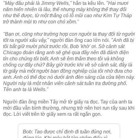
"Mày đâu phải là Jimmy Wells,"
hắn ta kêu lên.
"Hai mươi
năm hiển nhiên là lâu, thế nhưng mày không thể thay đổi
như thế được, từ một thằng có lỗ mũi cao như Kim Tự Tháp
trở thành mũi to như con chó xồm."
"Bạn ơi, cũng như trường hợp con người ta thay đổi từ người
tốt ra người xấu vậy,"
người đàn ông cao lớn nói.
"Anh đã bị
tôi bắt giữ mười phút trước rồi, Bob 'khờ' ơi. Sở cảnh sát
Chicago đoán rằng anh sẽ ghé qua đây nên đã đánh điện
tín cho chúng tôi biết. Anh sẽ êm thắm theo tôi và không
chống cự đấy chứ? Bây giờ trước khi về sở cảnh sát, đây là
tờ giấy mà một người bạn đồng nghiệp của tôi nhờ đưa cho
anh. Anh có thể đọc nó dưới ánh đèn sáng của cửa tiệm này.
Người này là một nhân viên cảnh sát tuần tra đường phố.
Tên anh ta là Wells."
Người đàn ông miền Tây mở tờ giấy ra đọc. Tay của anh ta
mới đầu vẫn bình thường, nhưng trở nên hơi run rẩy sau khi
đọc. Lời viết trên tờ giấy xem ra rất ngắn gọn.
Bob: Tao được chỉ định đi tuần đúng nơi,
đúng lúc. Khi mày bật lửa châm điếu xì