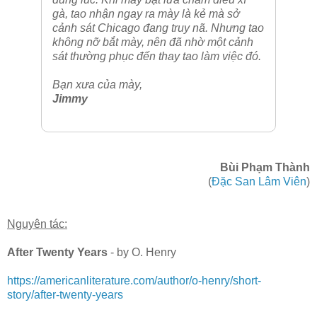
gà, tao nhận ngay ra mày là kẻ mà sở
cảnh sát Chicago đang truy nã. Nhưng tao
không nỡ bắt mày, nên đã nhờ một cảnh
sát thường phục đến thay tao làm việc đó.
Bạn xưa của mày,
Jimmy
Bùi Phạm Thành
(
Đặc San Lâm Viên
)
Nguyên tác:
After Twenty Years
- by O. Henry
https://americanliterature.com/author/o-henry/short-
story/after-twenty-years