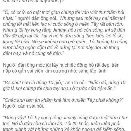
sau khi anh bỏ đi hay không?"
"Ồ, có chứ, có một thời gian chúng tôi vẫn viết thư thăm hỏi
nhau,"
người đàn ông nói.
"Nhưng sau một hay hai năm thì
chúng tôi mất liên lạc vì cuộc sống ở miền Tây rất bận rộn.
Nhưng tôi hy vọng rằng Jimmy, nếu nó còn sống, thì sẽ đến
đây để gặp lại tôi. Tại vì nó là đứa sống theo kiểu 'cổ lỗ sĩ',
trọng lời hứa. Nó sẽ không bao giờ quên. Tôi không bõ công
vượt hàng ngàn dặm để về đứng tại nơi này đợi nó trong
đêm nay, và nó cũng sẽ đến."
Người đàn ông móc túi lấy ra chiếc đồng hồ rất đẹp, trên
nắp có gắn vài viên kim cương nhỏ, sáng lấp lánh.
"Ba phút nữa là đúng 10 giờ,"
anh ta nói.
"Năm đó, đúng 10
giờ là khi chúng tôi chia tay nhau ở trước cửa tiệm ăn."
"Chắc anh làm ăn khấm khá lắm ở miền Tây phải không?"
Người cảnh sát hỏi.
"Đúng vậy! Tôi hy vọng rằng Jimmy cũng được một nửa như
thế. Nó là đứa cần cù làm ăn. Tôi thì khác, luôn luôn phải
tranh giành với những những kẻ khôn ngoan để kiếm sống.