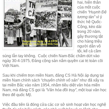
hai, hiện thân
của một cuộc
chiến
“Huynh Đệ
tương tàn”
vì ý
thức hệ Quốc-
Cộng, kéo dài
trong 20 năm,
gây thương tật
cho hàng triệu
người dân vô
tội, kể cả cầm
súng lẫn tay không. Cuộc chiến Nam-Bắc chấm dứt vào
ngày 30-4-1975, Đảng cộng sản nắm quyền cai trị toàn cõi
Việt Nam.
Sau khi chiếm trọn miền Nam, đảng CS Hà Nội áp dụng tại
miền Nam chính sách
“chuyên chính vô sản”
như đã xẩy ra
tại miền Bắc vào năm 1954, nhằm tiêu diệt văn hóa miền
Nam, mà đảng CS gọi là
“Văn hóa đồi trụy”
, một loại văn học
theo đế quốc Mỹ.
Việc đầu tiên là đóng cửa các cơ sở sinh hoạt văn học nghệ