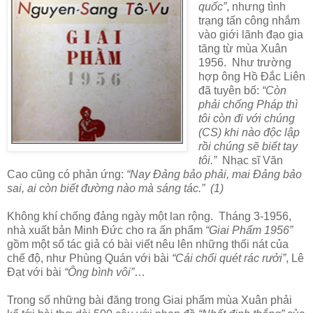
quốc”
, nhưng tình
trạng tấn công nhắm
vào giới lãnh đạo gia
tăng từ mùa Xuân
1956. Như trường
hợp ông Hồ Đắc Liên
đã tuyên bố:
“Còn
phải chống Pháp thì
tôi còn đi với chúng
(CS) khi nào độc lập
rồi chúng sẽ biết tay
tôi.”
Nhạc sĩ Văn
Cao cũng có phản ứng:
“Nay Đảng bảo phải, mai Đảng bảo
sai, ai còn biết đường nào mà sáng tác.” (1)
Không khí chống đảng ngày một lan rộng. Tháng 3-1956,
nhà xuất bản Minh Đức cho ra ấn phẩm
“Giai Phẩm 1956”
gồm một số tác giả có bài viết nêu lên những thối nát của
chế độ, như Phùng Quán với bài
“Cái chổi quét rác rưởi”
, Lê
Đạt với bài
“Ông bình vôi”
…
Trong số những bài đăng trong Giai phẩm mùa Xuân phải