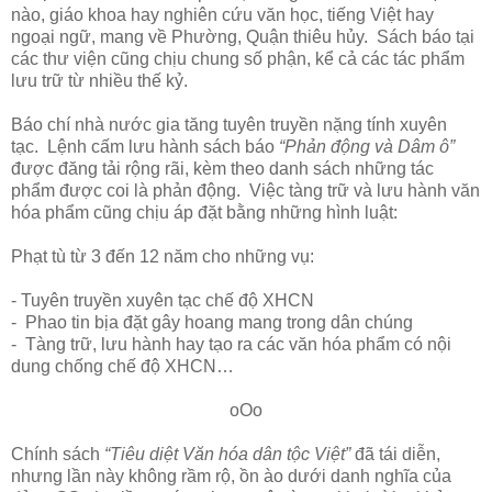
nào, giáo khoa hay nghiên cứu văn học, tiếng Việt hay
ngoại ngữ, mang về Phường, Quận thiêu hủy. Sách báo tại
các thư viện cũng chịu chung số phận, kể cả các tác phẩm
lưu trữ từ nhiều thế kỷ.
Báo chí nhà nước gia tăng tuyên truyền nặng tính xuyên
tạc. Lệnh cấm lưu hành sách báo
“Phản động và Dâm ô”
được đăng tải rộng rãi, kèm theo danh sách những tác
phẩm được coi là phản động. Việc tàng trữ và lưu hành văn
hóa phẩm cũng chịu áp đặt bằng những hình luật:
Phạt tù từ 3 đến 12 năm cho những vụ:
- Tuyên truyền xuyên tạc chế độ XHCN
- Phao tin bịa đặt gây hoang mang trong dân chúng
- Tàng trữ, lưu hành hay tạo ra các văn hóa phẩm có nội
dung chống chế độ XHCN…
oOo
Chính sách
“Tiêu diệt Văn hóa dân tộc Việt”
đã tái diễn,
nhưng lần này không rầm rộ, ồn ào dưới danh nghĩa của