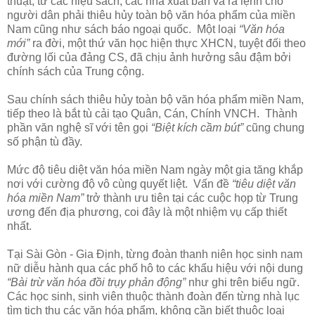
thuật, từ các hiệu sách, các nhà xuất bản và ra lệnh cho
người dân phải thiêu hủy toàn bộ văn hóa phẩm của miền
Nam cũng như sách báo ngoại quốc. Một loại
“Văn hóa
mới”
ra đời, một thứ văn học hiện thực XHCN, tuyệt đối theo
đường lối của đảng CS, đã chịu ảnh hưởng sâu đậm bởi
chính sách của Trung cộng.
Sau chính sách thiêu hủy toàn bộ văn hóa phẩm miền Nam,
tiếp theo là bắt tù cải tạo Quân, Cán, Chính VNCH. Thành
phần văn nghệ sĩ với tên gọi
“Biệt kích cầm bút”
cũng chung
số phận tù đầy.
Mức độ tiêu diệt văn hóa miền Nam ngày một gia tăng khắp
nơi với cường độ vô cùng quyết liệt. Vấn đề
“tiêu diệt văn
hóa miền Nam”
trở thành ưu tiên tại các cuộc họp từ Trung
ương đến địa phương, coi đây là một nhiệm vụ cấp thiết
nhất.
Tại Sài Gòn - Gia Định, từng đoàn thanh niên học sinh nam
nữ diễu hành qua các phố hô to các khẩu hiệu với nội dung
“Bài trừ văn hóa đồi trụy phản động”
như ghi trên biểu ngữ.
Các học sinh, sinh viên thuộc thành đoàn đến từng nhà lục
tìm tịch thu các văn hóa phẩm, không cần biết thuộc loại