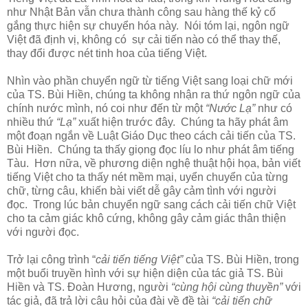
như Nhật Bản vẫn chưa thành công sau hàng thế kỷ cố
gắng thực hiện sự chuyển hóa này. Nói tóm lại, ngôn ngữ
Việt đã định vị, không có sự cải tiến nào có thể thay thế,
thay đổi được nét tinh hoa của tiếng Việt.
Nhìn vào phần chuyển ngữ từ tiếng Việt sang loại chữ mới
của TS. Bùi Hiền, chúng ta không nhận ra thứ ngôn ngữ của
chính nước mình, nó coi như đến từ một
“Nước Lạ”
như có
nhiều thứ
“Lạ”
xuất hiện trước đây. Chúng ta hãy phát âm
một đoạn ngắn về Luật Giáo Dục theo cách cải tiến của TS.
Bùi Hiền. Chúng ta thấy giọng đọc líu lo như phát âm tiếng
Tàu. Hơn nữa, về phương diện nghệ thuật hội họa, bản viết
tiếng Việt cho ta thấy nét mềm mại, uyển chuyển của từng
chữ, từng câu, khiến bài viết dễ gây cảm tình với người
đọc. Trong lúc bản chuyển ngữ sang cách cải tiến chữ Việt
cho ta cảm giác khô cứng, không gây cảm giác thân thiện
với người đọc.
Trở lại công trình “
cải tiến tiếng Việt”
của TS. Bùi Hiền, trong
một buổi truyền hình với sự hiện diện của tác giả TS. Bùi
Hiền và TS. Đoàn Hương, người
“cùng hội cùng thuyền”
với
tác giả, đã trả lời câu hỏi của đài về đề tài
“cải tiến chữ