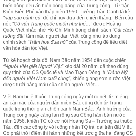
biến động đều ẩn hiện bóng dáng của Trung cộng. Từ trận
Điện Biên Phủ vào thập niên 1950, Tướng Trần Canh là kẻ
“nấp sau cánh gà”
để chỉ huy đưa đến chiến thắng. Đến câu
nói:
“Cố vấn Trung quốc muốn như thế…”
được Hoàng
Quốc Việt nhắc nhở Hồ Chí Minh trong chính sách
“Cải cách
ruộng đất”
tắm máu người dân Việt, cũng như áp dụng
chính sách
“Trăm hoa đua nở”
của Trung cộng để tiêu diệt
văn hóa dân tộc Việt.
Từ kế hoạch chia đôi Nam Bắc năm 1954 đến cuộc chiến
“Người Việt giết Người Việt”
kéo dài 20 năm, đã theo đúng
quy trình của CS Quốc tế và Mao Trạch Đông là
“Đánh Mỹ
đến người Việt Nam cuối cùng”
, khiến giang sơn nước Việt
được tưới bằng máu của chính người Việt…
Việt Nam bị lệ thuộc Trung cộng ngày một rõ nét, từ miếng
ăn cái mặc của người dân miền Bắc cũng đến từ Trung
quốc trong thời gian chiến tranh Nam-Bắc. Ảnh hưởng của
Trung cộng ngày càng lan rộng sau Công hàm bán nước
năm 1958, khiến TC có cớ nói Hoàng Sa – Trường sa thuộc
Tàu, đến các công ty với công nhân TQ trải dài trên đất Việt.
Có phải thời điểm thi hành những kết ước giữa hai đảng CS