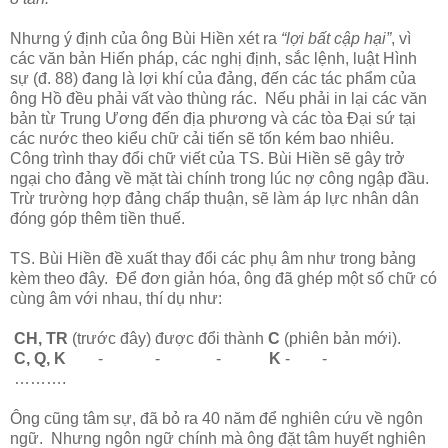
Nhưng ý định của ông Bùi Hiền xét ra
“lợi bất cập hại”
, vì
các văn bản Hiến pháp, các nghị định, sắc lệnh, luật Hình
sự (đ. 88) đang là lợi khí của đảng, đến các tác phẩm của
ông Hồ đều phải vất vào thùng rác. Nếu phải in lại các văn
bản từ Trung Ương đến địa phương và các tòa Đại sứ tại
các nước theo kiểu chữ cải tiến sẽ tốn kém bao nhiêu.
Công trình thay đổi chữ viết của TS. Bùi Hiền sẽ gây trở
ngại cho đảng về mặt tài chính trong lúc nợ công ngập đầu.
Trừ trường hợp đảng chấp thuận, sẽ làm áp lực nhân dân
đóng góp thêm tiền thuế.
TS. Bùi Hiền đề xuất thay đổi các phụ âm như trong bảng
kèm theo đây. Để đơn giản hóa, ông đã ghép một số chữ có
cùng âm với nhau, thí dụ như:
CH, TR
(trước đây) được đổi thành
C
(phiên bản mới).
C, Q, K
- - -
K
- -
……….
Ông cũng tâm sự, đã bỏ ra 40 năm để nghiên cứu về ngôn
ngữ. Nhưng ngôn ngữ chính mà ông đặt tâm huyết nghiên