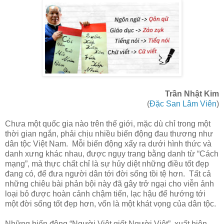
Trần Nhật Kim
(
Đặc San Lâm Viên
)
Chưa một quốc gia nào trên thế giới, mặc dù chỉ trong một
thời gian ngắn, phải chịu nhiều biến động đau thương như
dân tộc Việt Nam. Mỗi biến động xẩy ra dưới hình thức và
danh xưng khác nhau, được ngụy trang bằng danh từ “Cách
mạng”, mà thực chất chỉ là sự hủy diệt những điều tốt đẹp
đang có, để đưa người dân tới đời sống tồi tệ hơn. Tất cả
những chiêu bài phản bội này đã gây trở ngại cho viễn ảnh
loại bỏ được hoàn cảnh chậm tiến, lạc hậu để hướng tới
một đời sống tốt đẹp hơn, vốn là một khát vọng của dân tộc.
Những biến động “Người Việt giết Người Việt”, xuất hiện