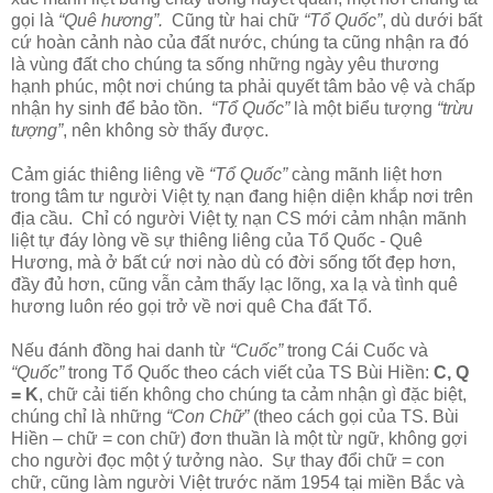
gọi là
“Quê hương”.
Cũng từ hai chữ
“Tổ Quốc”
, dù dưới bất
cứ hoàn cảnh nào của đất nước, chúng ta cũng nhận ra đó
là vùng đất cho chúng ta sống những ngày yêu thương
hạnh phúc, một nơi chúng ta phải quyết tâm bảo vệ và chấp
nhận hy sinh để bảo tồn.
“Tổ Quốc”
là một biểu tượng
“trừu
tượng”
, nên không sờ thấy được.
Cảm giác thiêng liêng về
“Tổ Quốc”
càng mãnh liệt hơn
trong tâm tư người Việt tỵ nạn đang hiện diện khắp nơi trên
địa cầu. Chỉ có người Việt tỵ nạn CS mới cảm nhận mãnh
liệt tự đáy lòng về sự thiêng liêng của Tổ Quốc - Quê
Hương, mà ở bất cứ nơi nào dù có đời sống tốt đẹp hơn,
đầy đủ hơn, cũng vẫn cảm thấy lạc lõng, xa lạ và tình quê
hương luôn réo gọi trở về nơi quê Cha đất Tổ.
Nếu đánh đồng hai danh từ
“Cuốc”
trong Cái Cuốc và
“Quốc”
trong Tổ Quốc theo cách viết của TS Bùi Hiền:
C, Q
= K
, chữ cải tiến không cho chúng ta cảm nhận gì đặc biệt,
chúng chỉ là những
“Con Chữ”
(theo cách gọi của TS. Bùi
Hiền – chữ = con chữ) đơn thuần là một từ ngữ, không gợi
cho người đọc một ý tưởng nào. Sự thay đổi chữ = con
chữ, cũng làm người Việt trước năm 1954 tại miền Bắc và