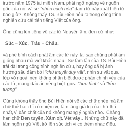
trước năm 1975 tại miền Nam, phải ngỡ ngàng về nguồn
gốc của nó, và sự
“nhân cách hóa”
danh từ này xuất hiện từ
bao giờ? Không thấy TS. Bùi Hiền nêu ra trong công trình
nghiên cứu cải tiến tiếng Việt của ông.
Ông cũng lên tiếng về các từ Nguyên âm, đơn cử như:
Súc = Xúc, Trâu = Châu.
và phê bình cách phát âm các từ này, tại sao chúng phát âm
giống nhau mà viết khác nhau. Sự lầm lẫn của TS. Bùi Hiền
trải dài trong công trình nghiên cứu, hay ông đã bị ảnh
hưởng sâu đậm bởi
“chủ thuyết duy vật”
, nhìn sự vật qua
lớp vỏ ngoài nên không phân biệt được phần chính yếu của
các từ, mang dấu ấn riêng biệt: giữa
"hữu hình”
và
“trừu
tượng”
.
Cũng không thấy ông Bùi Hiền nói về các chữ ghép mà âm
chữ thứ hai chỉ có nhiệm vụ làm tăng giá trị cùa chữ thứ
nhất, vì bản chất của nó không mang ý nghĩa nào. Chẳng
hạn chữ
Đen tuyền, Xám xịt, Vét váy
…Những chữ này đã
làm ngôn ngữ Việt trở lên súc tích vì có thêm nhạc điệu.