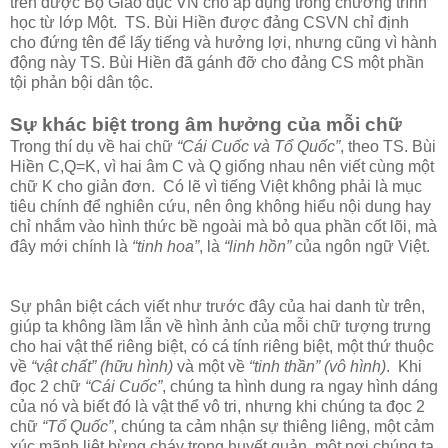
trên được Bộ Giáo dục VN cho áp dụng trong chương trình
học từ lớp Một. TS. Bùi Hiền được đảng CSVN chỉ định
cho đứng tên để lấy tiếng và hưởng lợi, nhưng cũng vì hành
động này TS. Bùi Hiền đã gánh đỡ cho đảng CS một phần
tội phản bội dân tộc.
Sự khác biệt trong âm hưởng của mỗi chữ
Trong thí dụ về hai chữ
“Cái Cuốc và Tổ Quốc”
, theo TS. Bùi
Hiền C,Q=K, vì hai âm C và Q giống nhau nên viết cùng một
chữ K cho giản đơn. Có lẽ vì tiếng Việt không phải là mục
tiêu chính để nghiên cứu, nên ông không hiểu nội dung hay
chỉ nhắm vào hình thức bề ngoài mà bỏ qua phần cốt lõi, mà
đây mới chính là
“tinh hoa”
, là
“linh hồn”
của ngôn ngữ Việt.
Sự phân biệt cách viết như trước đây của hai danh từ trên,
giúp ta không lầm lẫn về hình ảnh của mỗi chữ tượng trưng
cho hai vật thể riêng biệt, có cá tính riêng biệt, một thứ thuộc
về
“vật chất” (hữu hình)
và một về
“tinh thần” (vô hình)
. Khi
đọc 2 chữ
“Cái Cuốc”
, chúng ta hình dung ra ngay hình dáng
của nó và biết đó là vật thể vô tri, nhưng khi chúng ta đọc 2
chữ
“Tổ Quốc”
, chúng ta cảm nhận sự thiêng liêng, một cảm
xúc mãnh liệt bừng cháy trong huyết quản, một nơi chúng ta