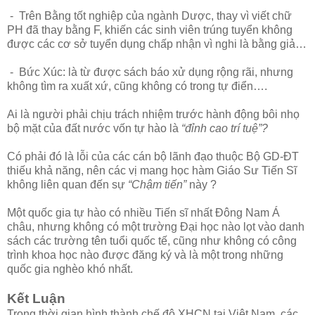
- Trên Bằng tốt nghiệp của ngành Dược, thay vì viết chữ
PH đã thay bằng F, khiến các sinh viên trúng tuyển không
được các cơ sở tuyển dụng chấp nhận vì nghi là bằng giả…
- Bức Xúc: là từ được sách báo xử dụng rộng rãi, nhưng
không tìm ra xuất xứ, cũng không có trong tự điển….
Ai là người phải chịu trách nhiệm trước hành động bôi nhọ
bộ mặt của đất nước vốn tự hào là
“đỉnh cao trí tuệ”?
Có phải đó là lỗi của các cán bộ lãnh đạo thuộc Bộ GD-ĐT
thiếu khả năng, nên các vị mang học hàm Giáo Sư Tiến Sĩ
không liên quan đến sự
“Chậm tiến”
này ?
Một quốc gia tự hào có nhiều Tiến sĩ nhất Đông Nam Á
châu, nhưng không có một trường Đại học nào lọt vào danh
sách các trường tên tuổi quốc tế, cũng như không có công
trình khoa học nào được đăng ký và là một trong những
quốc gia nghèo khó nhất.
Kết Luận
Trong thời gian hình thành chế độ XHCN tại Việt Nam, các