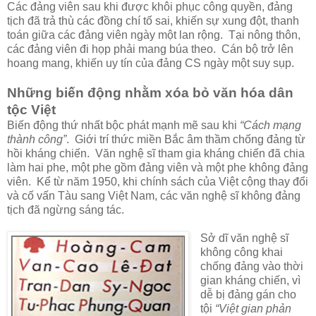
Các đảng viên sau khi được khôi phục công quyền, đảng
tịch đã trả thù các đồng chí tố sai, khiến sự xung đột, thanh
toán giữa các đảng viên ngày một lan rộng. Tại nông thôn,
các đảng viên đi họp phải mang búa theo. Cán bộ trở lên
hoang mang, khiến uy tín của đảng CS ngày một suy sụp.
Những biến động nhằm xóa bỏ văn hóa dân
tộc Việt
Biến động thứ nhất bộc phát mạnh mẽ sau khi
“Cách mạng
thành công”
. Giới trí thức miền Bắc âm thầm chống đảng từ
hồi kháng chiến. Văn nghệ sĩ tham gia kháng chiến đã chia
làm hai phe, một phe gồm đảng viên và một phe không đảng
viên. Kể từ năm 1950, khi chính sách của Việt cộng thay đổi
và cố vấn Tàu sang Việt Nam, các văn nghệ sĩ không đảng
tịch đã ngừng sáng tác.
Sở dĩ văn nghệ sĩ
không công khai
chống đảng vào thời
gian kháng chiến, vì
dễ bị đảng gán cho
tội
“Việt gian phản