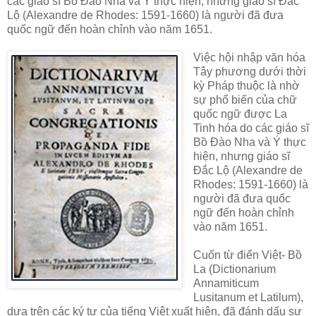
các giáo sĩ Bồ Đào Nha và Ý thực hiện, nhưng giáo sĩ Đắc
Lộ (Alexandre de Rhodes: 1591-1660) là người đã đưa
quốc ngữ đến hoàn chỉnh vào năm 1651.
Việc hội nhập văn hóa
Tây phương dưới thời
kỳ Pháp thuộc là nhờ
sự phổ biến của chữ
quốc ngữ được La
Tinh hóa do các giáo sĩ
Bồ Đào Nha và Ý thực
hiện, nhưng giáo sĩ
Đắc Lộ (Alexandre de
Rhodes: 1591-1660) là
người đã đưa quốc
ngữ đến hoàn chỉnh
vào năm 1651.
Cuốn từ điển Việt- Bồ
La (Dictionarium
Annamiticum
Lusitanum et Latilum),
dựa trên các ký tự của tiếng Việt xuất hiện, đã đánh dấu sự