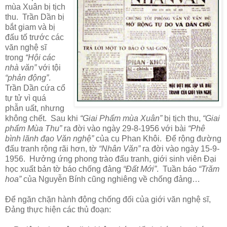
mùa Xuân bị tịch
thu. Trần Dần bị
bắt giam và bị
đấu tố trước các
văn nghệ sĩ
trong
“Hội các
nhà văn”
với tội
“phản động”
.
Trần Dần cứa cổ
tự tử vì quá
phẫn uất, nhưng
không chết. Sau khi
“Giai Phẩm mùa Xuân”
bị tịch thu,
“Giai
phẩm Mùa Thu”
ra đời vào ngày 29-8-1956 với bài
“Phê
bình lãnh đạo Văn nghệ”
của cụ Phan Khôi. Để rộng đường
đấu tranh rộng rãi hơn, tờ
“Nhân Văn”
ra đời vào ngày 15-9-
1956. Hưởng ứng phong trào đấu tranh, giới sinh viên Đại
học xuất bản tờ báo chống đảng
“Đất Mới”
. Tuần báo
“Trăm
hoa”
của Nguyễn Bính cũng nghiêng về chống đảng…
Để ngăn chặn hành động chống đối của giới văn nghệ sĩ,
Đảng thực hiện các thủ đoạn: