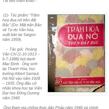
Tài liệu tham khảo -
(1)- Tác phẩm: “Trăm
hoa đua nở trên đất
Bắc” (Do: Mặt trận Bảo
vệ Tự do Văn hóa,
xuất bản tại Saigon
năm 1959).
- Tác giả: Hoàng
Văn Chí (1-10-1913 –
6-7-1988) bút danh
Mạc Định. Ông sinh
tại Thanh Hóa, học
trường Albert Sarraut,
Hà Nội vào năm 1928
– 1935. Ông đậu cử
nhân khoa học tại Viện
Đại học Đông Dương
năm 1940.
Ông tham gia chống thực dân Pháp năm 1946 và chính