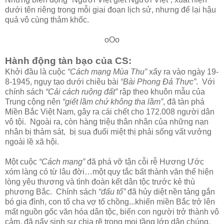
dưới tên riêng trong mỗi giai đoạn lịch sử, nhưng để lại hậu
quả vô cùng thảm khốc.
oOo
Hành động tàn bạo của CS:
Khởi đầu là cuộc
“Cách mạng Mùa Thu”
xẩy ra vào ngày 19-
8-1945, ngụy tạo dưới chiêu bài
“Bài Phong Đả Thực”
. Với
chính sách
“Cải cách ruộng đất”
rập theo khuôn mẫu của
Trung cộng nên
“giết lầm chứ không tha lầm”
, đã tàn phá
Miền Bắc Việt Nam, gây ra cái chết cho 172.008 người dân
vô tội. Ngoài ra, còn hàng triệu thân nhân của những nạn
nhân bị thảm sát, bị sua đuổi miệt thị phải sống vất vưởng
ngoài lề xã hội.
Một cuộc
“Cách mạng”
đã phá vỡ tận cỗi rễ Hương Ước
xóm làng có từ lâu đời…một quy tắc bất thành văn thể hiện
lòng yêu thương và tình đoàn kết dân tộc trước kẻ thù
phương Bắc. Chính sách
“đấu tố”
đã hủy diệt nền tảng gắn
bó gia đình, con tố cha vợ tố chồng...khiến miền Bắc trở lên
mất nguồn gốc văn hóa dân tộc, biến con người trở thành vô
cảm, đã nẩy sinh sự chia rẽ trong mọi tầng lớp dân chúng.