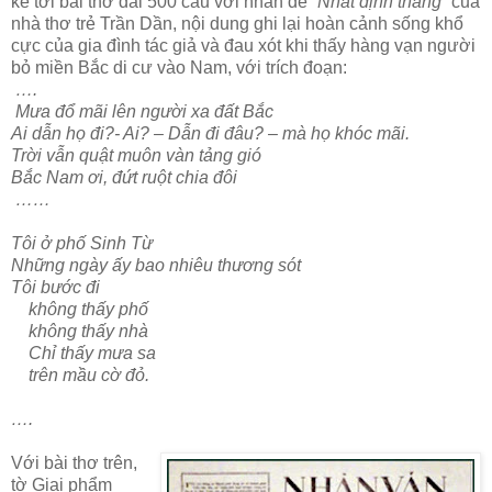
kể tới bài thơ dài 500 câu với nhan đề
“Nhất định thắng”
của
nhà thơ trẻ Trần Dần, nội dung ghi lại hoàn cảnh sống khổ
cực của gia đình tác giả và đau xót khi thấy hàng vạn người
bỏ miền Bắc di cư vào Nam, với trích đoạn:
….
Mưa đổ mãi lên người xa đất Bắc
Ai dẫn họ đi?- Ai? – Dẫn đi đâu? – mà họ khóc mãi.
Trời vẫn quật muôn vàn tảng gió
Bắc Nam ơi, đứt ruột chia đôi
……
Tôi ở phố Sinh Từ
Những ngày ấy bao nhiêu thương sót
Tôi bước đi
không thấy phố
không thấy nhà
Chỉ thấy mưa sa
trên mầu cờ đỏ.
….
Với bài thơ trên,
tờ Giai phẩm