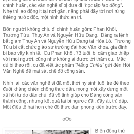
chỉnh huấn, các văn nghệ sĩ bị đưa đi
“học tập lao động”
.
Nhẹ thì lao động ít tại nơi gần, nặng phải đầy tới nơi rừng
thiêng nước độc, một hình thức an trí.
Bốn người không chịu đi chỉnh huấn gồm: Phan Khôi,
Trương Tửu, Thụy An và Nguyễn Hữu Đang. Đảng ra lệnh
bắt giam Thụy An và Nguyễn Hữu Đang tại Hỏa Lò. Trương
Tửu bị cắt chức giáo sư trường đại học Văn khoa, gia đình
bị bao vây kinh tế. Cụ Phan Khôi, 73 tuổi, bị cấm giao thiệp
với mọi người, cũng như không ai được tới thăm cụ. Mặc
dù bị theo rõi, cụ đã viết tác phẩm
“Nắng Chiều”
gửi đến Hội
Văn Nghệ để mạt sát chế độ cộng sản.
Nhìn lại, các văn nghệ sĩ đã một thời hy sinh tuổi trẻ để theo
đuổi kháng chiến chống thực dân, mong mỏi xây dựng một
xã hội tự do dân chủ, đã vô tình giúp cho Đảng cộng sản
thành công, nhưng kết quả lại bị ngược đãi, đầy ải, trù dập.
Một điều tệ hại hơn chế độ thực dân phong kiến trước đây.
oOo
Biến động thứ