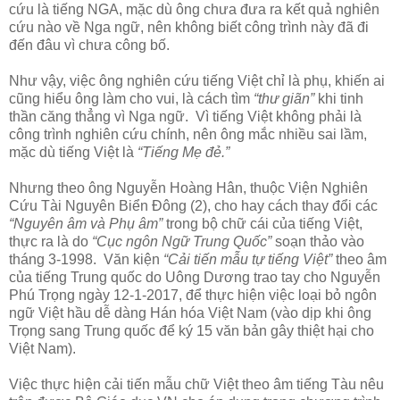
cứu là tiếng NGA, mặc dù ông chưa đưa ra kết quả nghiên
cứu nào về Nga ngữ, nên không biết công trình này đã đi
đến đâu vì chưa công bố.
Như vậy, việc ông nghiên cứu tiếng Việt chỉ là phụ, khiến ai
cũng hiểu ông làm cho vui, là cách tìm
“thư giãn”
khi tinh
thần căng thẳng vì Nga ngữ. Vì tiếng Việt không phải là
công trình nghiên cứu chính, nên ông mắc nhiều sai lầm,
mặc dù tiếng Việt là
“Tiếng Mẹ đẻ.”
Nhưng theo ông Nguyễn Hoàng Hân, thuộc Viện Nghiên
Cứu Tài Nguyên Biển Đông (2), cho hay cách thay đổi các
“Nguyên âm và Phụ âm”
trong bộ chữ cái của tiếng Việt,
thực ra là do
“Cục ngôn Ngữ Trung Quốc”
soạn thảo vào
tháng 3-1998. Văn kiện
“Cải tiến mẫu tự tiếng Việt”
theo âm
của tiếng Trung quốc do Uông Dương trao tay cho Nguyễn
Phú Trọng ngày 12-1-2017, để thực hiện việc loại bỏ ngôn
ngữ Việt hầu dễ dàng Hán hóa Việt Nam (vào dịp khi ông
Trọng sang Trung quốc để ký 15 văn bản gây thiệt hại cho
Việt Nam).
Việc thực hiện cải tiến mẫu chữ Việt theo âm tiếng Tàu nêu