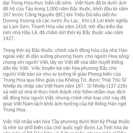
đại Trung Hoa thực hiện rất sớm. Việt Nam đã bị dưới ách
đô hộ của Tàu trong 1.000 năm Bắc thuộc, khởi đầu từ năm
207 trước Công Nguyên (BC) khi Triệu Đà tiêu diệt An
Dương Vương và các nước Âu Lạc. Khi Lê Lợi khởi nghĩa
tại Lam Sơn, Thanh Hóa vào năm 1418, mở đầu triều đại
mới nhà Hậu Lê, đã chấm dứt thời kỳ Bắc thuộc vào năm
1427.
Trong thời kỳ Bắc thuộc, chính sách đồng hóa của nhà Hán
ngoài việc di dân xuống phương Nam, cho người Hoa sống
chung với người Việt, lấy vợ Việt để xóa dần huyết thống
dân tộc Việt. Việc truyền bá văn hóa phương Bắc cho
người Việt bản xứ như tư tưởng lễ giáo Phong kiến của
Trung Hoa qua Nho giáo của Khổng Tử, được Thái Thú Sĩ
Nhiếp du nhập vào Việt Nam năm 187. Sĩ Nhiếp (137-226)
và một số nhà trí thức hình thành chữ Nôm nhằm mục đích
dễ đồng hóa người Việt, nhưng chính nhờ loại chữ này đã
giúp Việt Nam tách khỏi ảnh hưởng của hệ thống Hán ngữ
Trung Hoa.
Việc hội nhập văn hóa Tây phương dưới thời kỳ Pháp thuộc
là nhờ sự phổ biến của chữ quốc ngữ được La Tinh hóa do