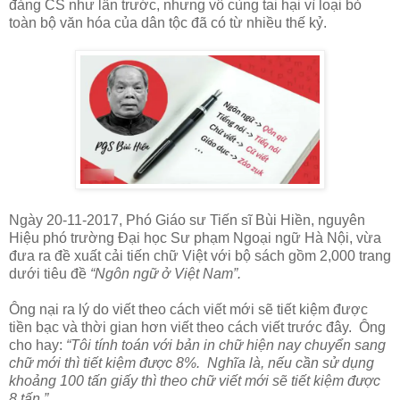
đảng CS như lần trước, nhưng vô cùng tai hại vì loại bỏ
toàn bộ văn hóa của dân tộc đã có từ nhiều thế kỷ.
Ngày 20-11-2017, Phó Giáo sư Tiến sĩ Bùi Hiền, nguyên
Hiệu phó trường Đại học Sư phạm Ngoại ngữ Hà Nội, vừa
đưa ra đề xuất cải tiến chữ Việt với bộ sách gồm 2,000 trang
dưới tiêu đề
“Ngôn ngữ ở Việt Nam”.
Ông nại ra lý do viết theo cách viết mới sẽ tiết kiệm được
tiền bạc và thời gian hơn viết theo cách viết trước đây. Ông
cho hay:
“Tôi tính toán với bản in chữ hiện nay chuyển sang
chữ mới thì tiết kiệm được 8%. Nghĩa là, nếu cần sử dụng
khoảng 100 tấn giấy thì theo chữ viết mới sẽ tiết kiệm được
8 tấn.”