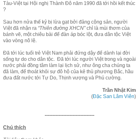
Tàu-Việt tại Hội nghị Thành Đô năm 1990 đã tới hồi kết thúc
?
Sau hơn nửa thế kỷ bị lừa gạt bởi đảng cộng sản, người
Việt đã nhận ra
“Thiên đường XHCN”
chỉ là mùi thơm của
bánh vẽ, một chiêu bài để đàn áp bóc lột, đưa dân tộc Việt
vào vòng nô lệ.
Đã tới lúc tuổi trẻ Việt Nam phải đứng dậy để dành lại đời
sống tự do cho dân tộc. Đã tới lúc người Việt trong và ngoài
nước phải đồng tâm làm lại lịch sử, như ông cha chúng ta
đã làm, để thoát khỏi sự đô hộ của kẻ thù phương Bắc, hầu
đưa đất nước tới Tự Do, Thịnh vượng và Phú cường.
Trần Nhật Kim
(
Đặc San Lâm Viên
)
--------------------------------
Chú thích