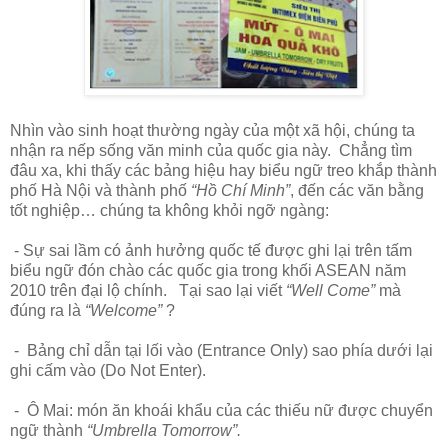
Nhìn vào sinh hoạt thường ngày của một xã hội, chúng ta
nhận ra nếp sống văn minh của quốc gia này. Chẳng tìm
đâu xa, khi thấy các bảng hiệu hay biểu ngữ treo khắp thành
phố Hà Nội và thành phố
“Hồ Chí Minh”
, đến các văn bằng
tốt nghiệp… chúng ta không khỏi ngỡ ngàng:
- Sự sai lầm có ảnh hưởng quốc tế được ghi lại trên tấm
biểu ngữ đón chào các quốc gia trong khối ASEAN năm
2010 trên đại lộ chính. Tại sao lại viết
“Well Come”
mà
đúng ra là
“Welcome”
?
- Bảng chỉ dẫn tại lối vào (Entrance Only) sao phía dưới lại
ghi cấm vào (Do Not Enter).
- Ô Mai: món ăn khoái khẩu của các thiếu nữ được chuyển
ngữ thành
“Umbrella Tomorrow”.