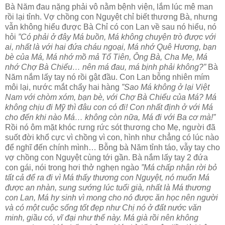
Bà Năm đau nặng phải vô nằm bệnh viện, lắm lúc mê man
rồi lại tỉnh. Vợ chồng con Nguyệt chỉ biết thương Bà, nhưng
vẫn không hiểu được Bà Chỉ có con Lan về sau nó hiểu, nó
hỏi
”Có phải ở đây Má buồn, Má không chuyện trò được với
ai, nhất là với hai đứa cháu ngoại, Má nhớ Quê Hương, bạn
bè của Má, Má nhớ mồ mả Tổ Tiên, Ông Bà, Cha Mẹ, Má
nhớ Chợ Bà Chiểu… nên má đau, má bịnh phải không?”
Bà
Năm nắm lấy tay nó rồi gật đầu. Con Lan bỗng nhiên mím
môi lại, nước mắt chẩy hai hàng
”Sao Má không ở lại Việt
Nam với chòm xóm, bạn bè, với Chợ Bà Chiểu của Má? Má
không chịu đi Mỹ thì đâu con có đi! Con nhất định ở với Má
cho đến khi nào Má… không còn nữa, Má đi với Ba cơ mà!”
Rồi nó ôm mặt khóc rưng rức sót thương cho Mẹ, người đã
suốt đời khổ cực vì chồng vì con, hình như chẳng có lúc nào
để nghĩ đến chính mình… Bỗng bà Năm tỉnh táo, vẫy tay cho
vợ chồng con Nguyệt cùng tới gần. Bà nắm lấy tay 2 đứa
con gái, nói trong hơi thở nghẹn ngào
”Má chấp nhận rời bỏ
tất cả để ra đi vì Má thấy thương con Nguyệt, nó muốn Má
được an nhàn, sung sướng lúc tuổi già, nhất là Má thương
con Lan, Má hy sinh vì mong cho nó được ăn học nên người
và có một cuộc sống tốt đẹp như Chị nó ở đất nước văn
minh, giầu có, vĩ đại như thế này. Má già rồi nên không