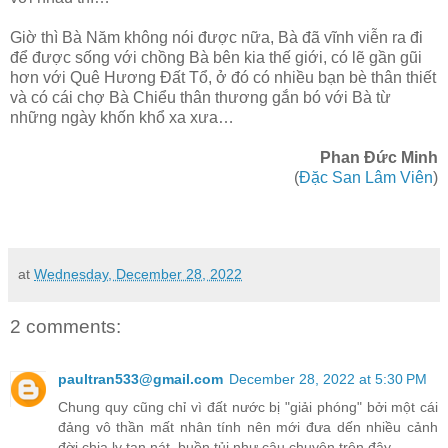
Giờ thì Bà Năm không nói được nữa, Bà đã vĩnh viễn ra đi
để được sống với chồng Bà bên kia thế giới, có lẽ gần gũi
hơn với Quê Hương Đất Tổ, ở đó có nhiều bạn bè thân thiết
và có cái chợ Bà Chiểu thân thương gắn bó với Bà từ
những ngày khốn khổ xa xưa…
Phan Đức Minh
(
Đặc San Lâm Viên
)
at
Wednesday, December 28, 2022
2 comments:
paultran533@gmail.com
December 28, 2022 at 5:30 PM
Chung quy cũng chỉ vì đất nước bị "giải phóng" bởi một cái
đảng vô thần mất nhân tính nên mới đưa dến nhiều cảnh
đời chia ly tan nát, buồn tủi như câu chuyện trên đây...