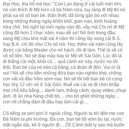
Đại Học, tha hồ mà học.”
Con Lan đang ở cái tuổi mới lớn,
nó còn thích đi Mỹ hơn cả bà Năm nữa, tuy rằng đi Mỹ thì nó
phải xa vô số bạn bè, thân thiết, đã từng gắn bó với nhau
trong những tháng ngày khốn khổ, gian nan, kinh hoàng
nữa chớ. Nó nghĩ lại mới ngày nào đó, vậy mà Chị nó đi Mỹ
cũng đã hơn 2 chục năm, mau dễ sợ! Nó tính trong đầu:
sang Mỹ chịu khó mất vài 4 năm thì cũng lấy xong cái B.S.
hay B.A. chi đó như Chị nó nói. Học thêm vài năm cũng lấy
được cái bằng Master cho nó hách, rồi đi làm. Thế là sẽ có
vô số tiền. Nó sẽ đáp máy bay từ Mỹ về Sài Gòn. Lúc đó là
đi thẳng cái một, khỏi có… quá cảnh xứ này, nước nọ lôi
thôi. Bạn bè của nó kéo cả băng, cả đoàn đi đón. Vui ơi là
vui ! Nó sẽ cho tiền những đứa bạn nào nghèo khó, chồng
con vất vả đầu hôm sớm mai. Nó sẽ lôi hết bạn bè cũ cùng
học lớp 12 với nó ở Sài Gòn, thuê vài cái xe đi chơi khắp
mọi chỗ kêu bằng… danh lam, thắng cảnh, quay video, chụp
ảnh, đi ăn nhà hàng chết bỏ… cho bõ ghét những ngày…
con nít chẳng dám đi đâu hay làm cái gì…
Có tiếng xe pin! pin! ở ngoài cổng. Người ta tới đón mẹ con
Bà Năm ra phi trường. Bà con, bạn bè lối xóm bu lại, nước
mắt ngắn dài, kẻ ở người đi… Ôí! Cảnh biệt ly sao mà buồn