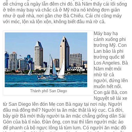
dễ chứng cả ngày lẫn đêm chi đó. Bà Năm thấy cái lối sống
ở trên máy bay và chắc cả ở Mỹ nữa nó không đơn giản
như ở quê nhà, nơi gần chợ Bà Chiểu. Cái chi cũng máy
với móc, lộn xà lộn xộn, không biết đâu mà rờ cả.
Máy bay hạ
cánh xuống phi
trường Mỹ. Con
Lan bảo là phi
trường quốc tế
Los Angeles. Bà
Năm mệt mỏi
nhừ tử cả
người, đứng lên
muốn hết nổi.
Thành phố San Diego
Con gái Bà, con
Nguyệt sẽ lái xe
từ San Diego lên đón Mẹ con Bà ngay tại nơi này. Người
đâu mà đông thế? Người ta ăn mặc thật là kỳ cục. Cả đời,
bây giờ Bà mới thấy người ta ăn mặc chẳng giống dân Sài
Gòn của bà tí nào. Đàn ông, con trai thì lắm người mặc áo
để phanh cả bộ ngực lông lá tùm lum. Có người ăn mặc đồ