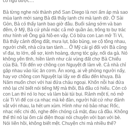
có ngủ được…
Bà từng nghe nói thành phố San Diego là nơi ấm áp mà sao
mùa lạnh mới sang Bà đã thấy lạnh chi mà lạnh dữ. Ở Sài
Gòn, Bà có thấy lạnh bao giờ đâu. Buổi sáng sớm và ban
đêm, ở Mỹ, Bà cứ phải mặc cả mớ quần áo, trông to bự trác
như hình vẽ Ông già Nô-en vậy. Có bữa con Lan mở Ti Vi,
Bà thấy cảnh động đất, mưa lụt, bão bùng, xe cộ tông nhau,
người chết, nhà cửa tan tành… Ở Mỹ cái gì đối với Bà cũng
vĩ đại, to lớn, dễ sợ, kinh hoàng, dựng tóc gáy, nổi da gà. Nó
không yên tĩnh, hiền lành như cái vùng đất chợ Bà Chiểu
của Bà. Tối đến vợ chồng con Nguyệt đi làm về. Cả nhà chỉ
gặp nhau vào lúc ăn cơm. Ăn xong, ai về phòng người nấy,
hay vợ chồng con Nguyệt lại lấy xe đi đâu đến khuya. Bà
Năm muốn chơi với hai đứa cháu ngoại. Khốn nỗi hai đứa
nhỏ lại chỉ biết nói tiếng Mỹ mà thôi, Bà đâu có hiểu. Còn có
con Lan thì nó lo học và làm bài túi bụi. Rảnh một tí, nó mở
cái Ti Vi để coi ca nhạc mà kẻ đàn, người hát cứ như đánh
vật với nhau, la hét um xùm. Hình như nó bảo nhạc Rốc,
nhạc riếc chi đó, nghe đến chóng cả mặt, đau cả đầu. Không
thế thì nó lại ôm cái điện thoại nói chuyện với bạn với bè.
Nói liên hồi, không biết mệt. Chuyện chi mà nhiều thế?