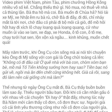
Video phim Việt Nam, phim Tàu, phim chưởng Hồng Kông
nhiều vô số kể. Chẳng thiếu thứ gì. Nó mua, nó thuê về nhà
cả thùng lận. Bà tha hồ mà coi. Bà muốn đi Chùa hả? Nó lái
xe Mỹ, xe Nhật êm ru bà rù, chở Bà đi đây, đi đó, chỉ nháy
mắt là tới nơi, chớ đâu có phải đi bộ mỏi cả giò, đổ mồ hôi
hột hay đi xích lô chạy loạng quà loạng quạng, cứ như
muốn ủi vào xe lam, xe đạp, xe Honda, ô tô con, ô tô mẹ,
chạy tưới hạt sen, lộn xộn xà ngầu… kinh khủng, muốn chết
quá!
Mấy năm trước, khi Ông Cụ còn sống mà ai nói tới chuyện
kéo Ông đi Mỹ sống với con gái là Ông chửi toáng cả lên:
”Không có đi đâu cả! Ở quê nhà với bà con, chòm xóm bạn
bè, mồ mả Tổ Tiên không sướng hơn hay sao? Tiền bạc nó
gửi về, ngồi mà ăn đến chết cũng không hết. Già cả rồi, sang
đó làm nên cái giống chi mà làm?”
Thế nhưng từ ngày Ông Cụ mất đi, Bà Cụ thấy buồn buồn
làm sao ấy. Thiếu người bầu bạn. Đôi khi có cằn nhằn gấu ó
với nhau về cái chuyện
”Đi hay ở”
thật đấy, nhưng lúc này
Bà Năm mới cảm thấy cô đơn, cô đơn thực sự. Người già
có cái tình yêu thương cũng như nỗi cô đơn của người gìa.