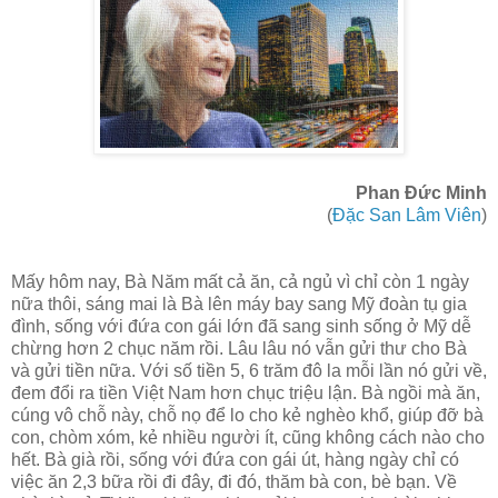
Phan Đức Minh
(
Đặc San Lâm Viên
)
Mấy hôm nay, Bà Năm mất cả ăn, cả ngủ vì chỉ còn 1 ngày
nữa thôi, sáng mai là Bà lên máy bay sang Mỹ đoàn tụ gia
đình, sống với đứa con gái lớn đã sang sinh sống ở Mỹ dễ
chừng hơn 2 chục năm rồi. Lâu lâu nó vẫn gửi thư cho Bà
và gửi tiền nữa. Với số tiền 5, 6 trăm đô la mỗi lần nó gửi về,
đem đổi ra tiền Việt Nam hơn chục triệu lận. Bà ngồi mà ăn,
cúng vô chỗ này, chỗ nọ để lo cho kẻ nghèo khổ, giúp đỡ bà
con, chòm xóm, kẻ nhiều người ít, cũng không cách nào cho
hết. Bà già rồi, sống với đứa con gái út, hàng ngày chỉ có
việc ăn 2,3 bữa rồi đi đây, đi đó, thăm bà con, bè bạn. Về