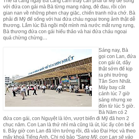
Thế là càng ngày Bà càng cảm thấy cần phải đi Mỹ để sống
với đứa con gái mà Bà từng mang nặng, đẻ đau, rồi còn
gian nan về những phen chạy giặc, chiến tranh nữa chớ. Bà
phải đi Mỹ để sống với hai đứa cháu ngoại trong ảnh thật dễ
thương. Lắm lúc Bà ngồi một mình mà nước mắt rưng rưng,
Bà thương đứa con gái hiếu thảo và hai đứa cháu ngoại
quá chừng chừng…
Sáng nay, Bà
gọi con Lan, đứa
con gái út, dậy
thật sớm để kịp
ra phi trường
Tân Sơn Nhất.
Máy bay cất
cánh lúc 7 giờ
sáng nhưng xe
đón từ lúc 5 giờ.
Bà Năm có 2
đứa con gái, con Nguyệt là lớn, vượt biển đi Mỹ đã hơn 2
chục năm. Con Lan là thứ nhì mà cũng là út, lúc ấy còn bé tí
ti. Bây giờ con Lan đã lớn tướng rồi, đã vào Đại Học và theo
mấy khoá Tiếng Anh. Chị nó bảo
”Sang Mỹ, con Lan sẽ vào