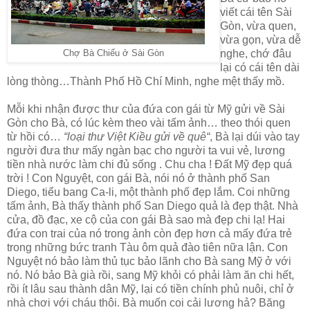
viết cái tên Sài
Gòn, vừa quen,
vừa gọn, vừa dễ
nghe, chớ đâu
Chợ Bà Chiểu ở Sài Gòn
lại có cái tên dài
lòng thòng…Thành Phố Hồ Chí Minh, nghe mệt thấy mồ.
Mỗi khi nhận được thư của đứa con gái từ Mỹ gửi về Sài
Gòn cho Bà, có lúc kèm theo vài tấm ảnh… theo thói quen
từ hồi có…
“loại thư Việt Kiều gửi về quê“
, Bà lại dúi vào tay
người đưa thư mấy ngàn bạc cho người ta vui vẻ, lương
tiền nhà nước làm chi đủ sống . Chu cha ! Đất Mỹ đẹp quá
trời ! Con Nguyệt, con gái Bà, nói nó ở thành phố San
Diego, tiểu bang Ca-li, một thành phố đẹp lắm. Coi những
tấm ảnh, Bà thấy thành phố San Diego quả là đẹp thật. Nhà
cửa, đồ đạc, xe cộ của con gái Bà sao mà đẹp chi lạ! Hai
đứa con trai của nó trong ảnh còn đẹp hơn cả mấy đứa trẻ
trong những bức tranh Tàu ôm quả đào tiên nữa lận. Con
Nguyệt nó bảo làm thủ tục bảo lãnh cho Bà sang Mỹ ở với
nó. Nó bảo Bà già rồi, sang Mỹ khỏi có phải làm ăn chi hết,
rồi ít lâu sau thành dân Mỹ, lại có tiền chính phủ nuôi, chỉ ở
nhà chơi với cháu thôi. Bà muốn coi cải lương hả? Băng