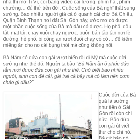
nhà thì mở Ti Vi, coi băng video cải lương, phim hài, phim
chưởng… đủ thứ trên đời. Cuộc sống của Bà nghĩ thật sung
sướng. Bao nhiêu người già cả ở quanh cái chợ Bà Chiểu,
Quận Bình Thạnh nơi đất Sài Gòn này, ước mơ có được
một phần cuộc sống của Bà mà đâu có được. Họ phải đầu
tắt, mặt tối, chạy xuôi chạy ngược, buôn bán tảo tần nơi lề
đường, hè phố, bị công an rượt đuổi chạy có cờ… để kiếm
miếng ăn cho no cái bụng thôi mà cũng không nổi.
Bà Năm có đứa con gái vượt biển rồi đi Mỹ mà cuộc đời
sướng như thế đó. Người ta bảo
"Bà Năm ăn ở phúc đức
lắm mới được đứa con gái như thế. Chớ biết bao nhiêu
người, sinh con đẻ cái, gái trai cả bầy mà có làm nên cơm
cháo gì đâu?"
Cuộc đời của Bà
quả là sướng
như tiên ở Sài
Gòn rồi còn chi
nữa. Bảo đứa
con gái út viết
thư cho chị nó,
Bà cứ bảo nó