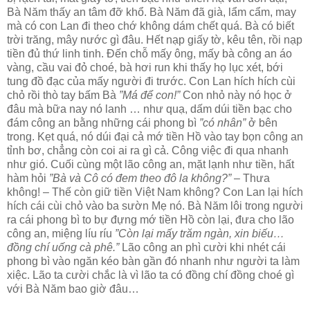
Bà Năm thấy an tâm đỡ khổ. Bà Năm đã già, lẩm cẩm, may
mà có con Lan đi theo chớ không dám chết quá. Bà có biết
trời trăng, mây nước gì đâu. Hết nạp giấy tờ, kêu tên, rồi nạp
tiền đủ thứ linh tinh. Đến chỗ mấy ông, mấy bà công an áo
vàng, cầu vai đỏ choé, bà hơi run khi thấy họ lục xét, bới
tung đồ đạc của mấy người đi trước. Con Lan hích hích cùi
chỏ rồi thò tay bấm Bà
”Má để con!”
Con nhỏ này nó học ở
đâu mà bữa nay nó lanh … như quạ, dấm dúi tiền bạc cho
đám công an bằng những cái phong bì
”có nhân”
ở bên
trong. Kẹt quá, nó dúi đại cả mớ tiền Hồ vào tay bọn công an
tỉnh bơ, chẳng còn coi ai ra gì cả. Công việc đi qua nhanh
như gió. Cuối cùng một lão công an, mặt lạnh như tiền, hất
hàm hỏi
”Bà và Cô có đem theo đô la không?”
– Thưa
không! – Thế còn giữ tiền Việt Nam không? Con Lan lại hích
hích cái cùi chỏ vào ba sườn Mẹ nó. Bà Năm lôi trong người
ra cái phong bì to bự đựng mớ tiền Hồ còn lại, đưa cho lão
công an, miệng líu ríu
”Còn lại mấy trăm ngàn, xin biếu…
đồng chí uống cà phê.”
Lão công an phì cười khi nhét cái
phong bì vào ngăn kéo bàn gần đó nhanh như người ta làm
xiệc. Lão ta cười chắc là vì lão ta có đồng chí đồng choé gì
với Bà Năm bao giờ đâu…