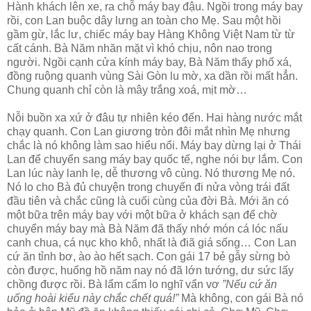
Hành khách lên xe, ra chỗ máy bay đậu. Ngồi trong máy bay
rồi, con Lan buộc dây lưng an toàn cho Mẹ. Sau một hồi
gầm gừ, lắc lư, chiếc máy bay Hàng Không Việt Nam từ từ
cất cánh. Bà Năm nhăn mặt vì khó chịu, nôn nao trong
người. Ngồi cạnh cửa kính máy bay, Bà Năm thấy phố xá,
đồng ruộng quanh vùng Sài Gòn lu mờ, xa dần rồi mất hẳn.
Chung quanh chỉ còn là mây trắng xoá, mịt mờ…
Nỗi buồn xa xứ ở đâu tự nhiên kéo đến. Hai hàng nước mắt
chạy quanh. Con Lan giương tròn đôi mắt nhìn Mẹ nhưng
chắc là nó không làm sao hiểu nổi. Máy bay dừng lại ở Thái
Lan để chuyển sang máy bay quốc tế, nghe nói bự lắm. Con
Lan lúc này lanh lẹ, dễ thương vô cùng. Nó thương Mẹ nó.
Nó lo cho Bà đủ chuyện trong chuyến đi nửa vòng trái đất
đầu tiên và chắc cũng là cuối cùng của đời Bà. Mới ăn có
một bữa trên máy bay với một bữa ở khách sạn để chờ
chuyển máy bay mà Bà Năm đã thấy nhớ món cá lóc nấu
canh chua, cá nục kho khô, nhất là điã giá sống… Con Lan
cứ ăn tỉnh bơ, ào ào hết sạch. Con gái 17 bẻ gẫy sừng bò
còn được, huống hồ năm nay nó đã lớn tướng, dư sức lấy
chồng được rồi. Bà lẩm cẩm lo nghĩ vẩn vơ
”Nếu cứ ăn
uống hoài kiểu này chắc chết quá!”
Mà không, con gái Bà nó