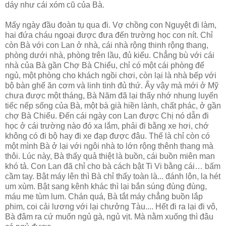
dáy như cái xóm cũ của Bà.
Mấy ngày đầu đoàn tụ qua đi. Vợ chồng con Nguyệt đi làm,
hai đứa cháu ngoại được đưa đến trường học con nít. Chỉ
còn Bà với con Lan ở nhà, cái nhà rộng thinh rộng thang,
phòng dưới nhà, phòng trên lầu, đủ kiểu. Chẳng bù với cái
nhà của Bà gần Chợ Bà Chiểu, chỉ có một cái phòng để
ngủ, một phòng cho khách ngồi chơi, còn lại là nhà bếp với
bộ bàn ghế ăn cơm và linh tinh đủ thứ. Ấy vậy mà mới ở Mỹ
chưa được một tháng, Bà Năm đã lại thấy nhớ nhung luyến
tiếc nếp sống của Bà, một bà già hiền lành, chất phác, ở gần
chợ Bà Chiểu. Đến cái ngày con Lan được Chị nó dẫn đi
học ở cái trường nào đó xa lắm, phải đi bằng xe hơi, chớ
không có đi bộ hay đi xe đạp được đâu. Thế là chỉ còn có
một mình Bà ở lại với ngôi nhà to lớn rộng thênh thang mà
thôi. Lúc này, Bà thấy quả thiệt là buồn, cái buồn miên man
khó tả. Con Lan đã chỉ cho bà cách bật Ti Vi bằng cái… bấm
cầm tay. Bật máy lên thì Bà chỉ thấy toàn là... đánh lộn, la hét
um xùm. Bật sang kênh khác thì lại bắn súng đùng đùng,
máu me tùm lum. Chán quá, Bà tắt máy chẳng buồn lắp
phim, coi cải lương với lại chưởng Tàu.... Hết đi ra lại đi vô,
Bà đâm ra cứ muốn ngủ gà, ngủ vịt. Mà nằm xuống thì đâu