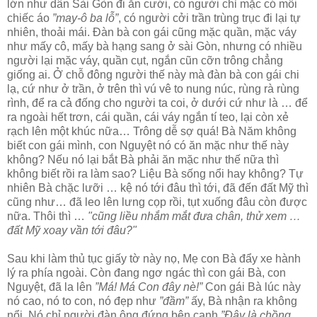
lớn như dân Sài Gòn đi ăn cưới, có người chỉ mặc có mỗi
chiếc áo
”may-ô ba lỗ”
, có người cởi trần trùng trục đi lại tự
nhiên, thoải mái. Đàn bà con gái cũng mặc quần, mặc váy
như mấy cô, mấy bà hạng sang ở sài Gòn, nhưng có nhiều
người lại mặc váy, quần cụt, ngắn cũn cỡn trông chẳng
giống ai. Ở chỗ đông người thế này mà đàn bà con gái chi
lạ, cứ như ở trần, ở trên thì vú vê to nung núc, rùng rà rùng
rình, để ra cả đống cho người ta coi, ở dưới cứ như là … để
ra ngoài hết trơn, cái quần, cái váy ngắn tí teo, lại còn xẻ
rạch lên một khúc nữa… Trông dễ sợ quá! Bà Năm không
biết con gái mình, con Nguyệt nó có ăn mặc như thế này
không? Nếu nó lại bắt Bà phải ăn mặc như thế nữa thì
không biết rồi ra làm sao? Liệu Bà sống nổi hay không? Tự
nhiên Bà chặc lưỡi … kệ nó tới đâu thì tới, đã đến đất Mỹ thì
cũng như… đã leo lên lưng cọp rồi, tụt xuống đâu còn được
nữa. Thôi thì …
"cũng liều nhắm mắt đưa chân, thử xem …
đất Mỹ xoay vần tới đâu?"
Sau khi làm thủ tục giấy tờ này nọ, Mẹ con Bà đẩy xe hành
lý ra phía ngoài. Còn đang ngơ ngác thì con gái Bà, con
Nguyệt, đã la lên
”Má! Má Con đây nè!”
Con gái Bà lúc này
nó cao, nó to con, nó đẹp như
”đầm”
ấy, Bà nhận ra không
nổi. Nó chỉ người đàn ông đứng bên cạnh
”Đây là chồng