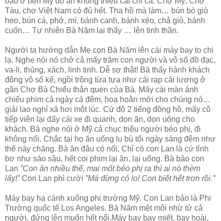
bảo ở bên Mỹ đồ ăn không thiếu cái chi cả. Chợ Mỹ, Chợ
Tàu, chợ Việt Nam có đủ hết. Tha hồ mà làm… bún bò giò
heo, bún cá, phở, mì, bánh canh, bánh xèo, chả giò, bánh
cuốn… Tự nhiên Bà Năm lại thấy … lên tinh thần.
Người ta hướng dẫn Mẹ con Bà Năm lên cái máy bay to chi
lạ. Nghe nói nó chở cả mấy trăm con người và vô số đồ đạc,
va-li, thùng, xách, linh tinh. Dễ sợ thật! Bà thấy hành khách
đông vô số kể, ngồi trông từa tựa như cái rạp cải lương ở
gần Chợ Bà Chiểu thân quen của Bà. Mấy cái màn ảnh
chiếu phim cả ngày cả đêm, hoạ hoằn mới cho chúng nó…
giải lao nghỉ xả hơi một lúc. Cứ độ 2 tiếng đồng hồ, mấy cô
tiếp viên lại đẩy cái xe đi quanh, dọn ăn, dọn uống cho
khách. Bà nghe nói ở Mỹ cả chục triệu người béo phị, đi
không nổi. Chắc tại họ ăn uống lu bù tối ngày sáng đêm như
thế này chăng. Bà ăn đâu có nổi, Chỉ có con Lan là cứ tỉnh
bơ như sáo sậu, hết coi phim lại ăn, lại uống. Bà bảo con
Lan
”Con ăn nhiều thế, mai mốt béo phị ra thì ai nó thèm
lấy!”
Con Lan phì cười
”Má đừng có lo! Con biết hết trơn rồi.”
Máy bay hạ cánh xuống phi trường Mỹ. Con Lan bảo là Phi
Trường quốc tế Los Angeles. Bà Năm mệt mỏi nhừ tử cả
người, đứng lên muốn hết nổi.Máy bay bay miết, bay hoài,