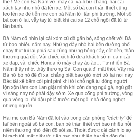
thế ! Mẹ con Bà Năm với mấy cái va-li bự chảng, hai cái
xách tay nho nhỏ đã lên xe. Một số bà con thân thiết cũng
leo lên xe để tiễn mẹ con bà Năm tới tận phi trường. Một số
bà con ở lại, vẫy tay từ biệt khi cái xe 12 chỗ ngồi đã từ từ
lăn bánh.
Bà Năm cố nhìn lại cái xóm cũ đã gắn bó, sống chết với Bà
từ bao nhiêu năm nay. Những dẫy nhà hai bên đường phố
chạy thụt lui lại phiá sau cùng những bóng cây, cột đèn, thân
thương quá đỗi. Vài chiếc xích-lô đưa khách sớm, dăm cái
xe đạp, vài chiếc Honda rồ máy chạy ào ào… Tự nhiên Bà
Năm thấy nhớ, thấy thương Sài Gòn quá đi mất thôi. Vậy mà
Bà nỡ bỏ nó để đi xa, chẳng biết bao giờ mới trở lại nơi này.
Bác tài xế bấm còi pin! pin! khi tới chỗ ngã tư đông người
lộn xộn làm con Lan giật mình khi còn đang ngủ gà, ngủ gật
vì sáng nay nó phải dậy sớm. Xe qua cổng phi trường, vòng
qua vòng lại rồi đậu phiá trước một ngôi nhà đông nghẹt
những người.
Hai mẹ con Bà Năm đã lọt vào trong căn phòng
”cách ly”
để
lạï bên ngoài số bà con, bạn bè thân thiết với bao nhiêu nỗi
niềm thương nhớ đến độ sót sa. Thoát được cái cảnh lo sợ
bị rạch túi, mất giấy tờ, tiền bạc như thiên hạ vẫn đồn đại,