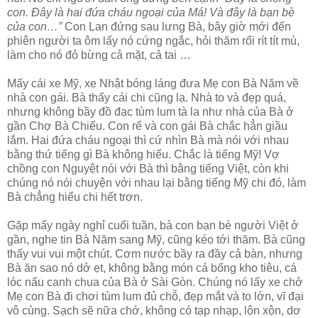
con. Đây là hai đứa cháu ngoại của Má! Và đây là bạn bè
của con…”
Con Lan đứng sau lưng Bà, bây giờ mới đến
phiên người ta ôm lấy nó cứng ngắc, hỏi thăm rối rít tít mù,
làm cho nó đỏ bừng cả mặt, cả tai …
Mấy cái xe Mỹ, xe Nhật bóng láng đưa Mẹ con Bà Năm về
nhà con gái. Bà thấy cái chi cũng lạ. Nhà to và đẹp quá,
nhưng không bầy đồ đạc tùm lum tà la như nhà của Bà ở
gần Chợ Bà Chiểu. Con rể và con gái Bà chắc hẳn giầu
lắm. Hai đứa cháu ngoại thì cứ nhìn Bà mà nói với nhau
bằng thứ tiếng gì Bà không hiểu. Chắc là tiếng Mỹ! Vợ
chồng con Nguyệt nói với Bà thì bằng tiếng Việt, còn khi
chúng nó nói chuyện với nhau lại bằng tiếng Mỹ chi đó, làm
Bà chẳng hiểu chi hết trơn.
Gặp mấy ngày nghỉ cuối tuần, bà con bạn bè người Việt ở
gần, nghe tin Bà Năm sang Mỹ, cũng kéo tới thăm. Bà cũng
thấy vui vui một chút. Cơm nước bầy ra đầy cả bàn, nhưng
Bà ăn sao nó dở ẹt, không bằng món cá bống kho tiêu, cá
lóc nấu canh chua của Bà ở Sài Gòn. Chúng nó lấy xe chở
Mẹ con Bà đi chơi tùm lum đủ chỗ, đẹp mắt và to lớn, vĩ đại
vô cùng. Sạch sẽ nữa chớ, không có tạp nhạp, lộn xộn, dơ