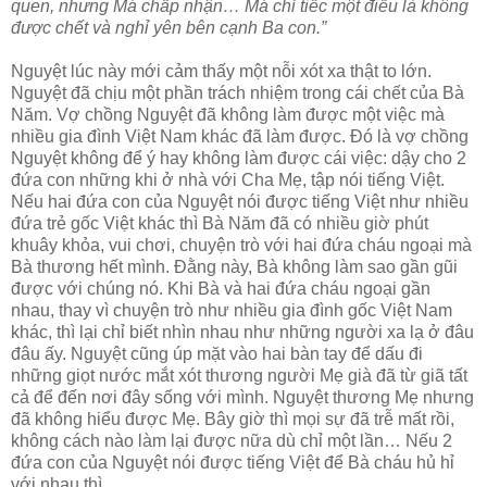
quen, nhưng Má chấp nhận… Má chỉ tiếc một điều là không
được chết và nghỉ yên bên cạnh Ba con.”
Nguyệt lúc này mới cảm thấy một nỗi xót xa thật to lớn.
Nguyệt đã chịu một phần trách nhiệm trong cái chết của Bà
Năm. Vợ chồng Nguyệt đã không làm được một việc mà
nhiều gia đình Việt Nam khác đã làm được. Đó là vợ chồng
Nguyệt không để ý hay không làm được cái việc: dậy cho 2
đứa con những khi ở nhà với Cha Mẹ, tập nói tiếng Việt.
Nếu hai đứa con của Nguyệt nói được tiếng Việt như nhiều
đứa trẻ gốc Việt khác thì Bà Năm đã có nhiều giờ phút
khuây khỏa, vui chơi, chuyện trò với hai đứa cháu ngoại mà
Bà thương hết mình. Đằng này, Bà không làm sao gần gũi
được với chúng nó. Khi Bà và hai đứa cháu ngoại gần
nhau, thay vì chuyện trò như nhiều gia đình gốc Việt Nam
khác, thì lại chỉ biết nhìn nhau như những người xa lạ ở đâu
đâu ấy. Nguyệt cũng úp mặt vào hai bàn tay để dấu đi
những giọt nước mắt xót thương người Mẹ già đã từ giã tất
cả để đến nơi đây sống với mình. Nguyệt thương Mẹ nhưng
đã không hiểu được Mẹ. Bây giờ thì mọi sự đã trễ mất rồi,
không cách nào làm lại được nữa dù chỉ một lần… Nếu 2
đứa con của Nguyệt nói được tiếng Việt để Bà cháu hủ hỉ
với nhau thì…