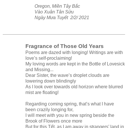
Oregon, Miền Tây Bắc
Vào Xuân Tân Sửu
Ngày Mưa Tuyết 2/2/ 2021
Fragrance of Those Old Years
Poems are dazed with longing! Writings are with
love’s self-proclaiming!
My loving words are kept in the Bottle of Lovesick
and Missing...
Dear Sister, the wave’s droplet clouds are
lowering down blindingly
As I look over towards old horizon where blurred
mist are floating!
Regarding coming spring, that’s what I have
been crazily longing for,
I will meet with you in new spring beside the
Brook of Flowers once more
But for this Tết, as I am away in strangers’ land in