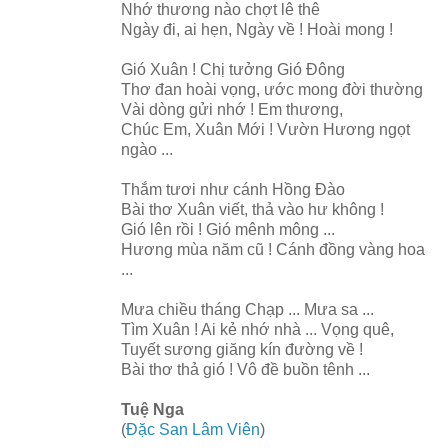
Nhớ thương nào chợt lê thê
Ngày đi, ai hẹn, Ngày về ! Hoài mong !
Gió Xuân ! Chị tưởng Gió Đông
Thơ đan hoài vọng, ước mong đời thường
Vài dòng gửi nhớ ! Em thương,
Chúc Em, Xuân Mới ! Vườn Hương ngọt
ngào ...
Thắm tươi như cánh Hồng Đào
Bài thơ Xuân viết, thả vào hư không !
Gió lên rồi ! Gió mênh mông ...
Hương mùa năm cũ ! Cánh đồng vàng hoa
...
Mưa chiều tháng Chạp ... Mưa sa ...
Tìm Xuân ! Ai kẻ nhớ nhà ... Vọng quê,
Tuyết sương giăng kín đường về !
Bài thơ thả gió ! Vô đề buồn tênh ...
Tuệ Nga
(
Đặc San Lâm Viên
)