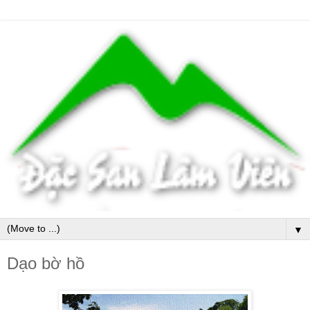
▼
Dạo bờ hồ