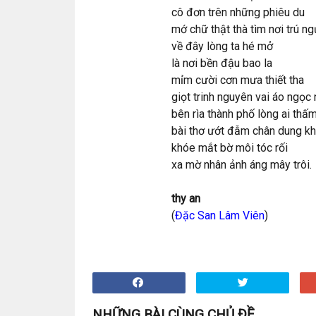
cô đơn trên những phiêu du
mớ chữ thật thà tìm nơi trú ng
về đây lòng ta hé mở
là nơi bền đậu bao la
mỉm cười cơn mưa thiết tha
giọt trinh nguyên vai áo ngọc
bên rìa thành phố lòng ai thấ
bài thơ ướt đẫm chân dung k
khóe mắt bờ môi tóc rối
xa mờ nhân ảnh áng mây trôi.
thy an
(
Đặc San Lâm Viên
)
NHỮNG BÀI CÙNG CHỦ ĐỀ