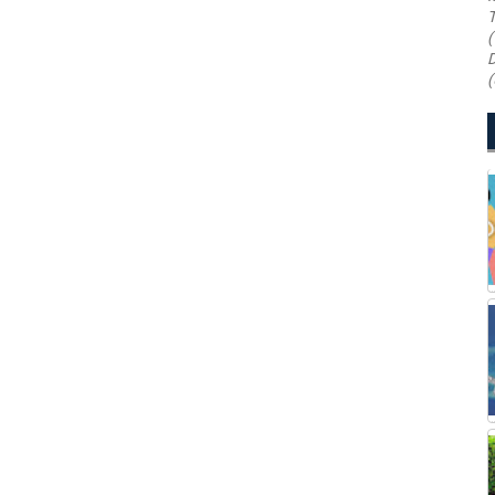
T
(
D
(