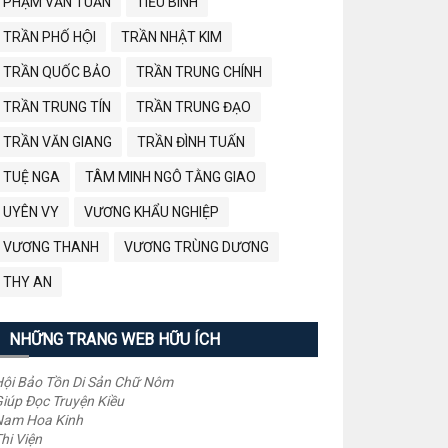
PHẠM VĂN TUẤN
TIỂU BÌNH
TRẦN PHỐ HỘI
TRẦN NHẬT KIM
TRẦN QUỐC BẢO
TRẦN TRUNG CHÍNH
TRẦN TRUNG TÍN
TRẦN TRUNG ĐẠO
TRẦN VĂN GIANG
TRẦN ĐÌNH TUẤN
TUỆ NGA
TÂM MINH NGÔ TẰNG GIAO
UYÊN VY
VƯƠNG KHẨU NGHIỆP
VƯƠNG THANH
VƯƠNG TRÙNG DƯƠNG
THY AN
NHỮNG TRANG WEB HỮU ÍCH
ội Bảo Tồn Di Sản Chữ Nôm
iúp Đọc Truyện Kiều
Nam Hoa Kinh
hi Viện