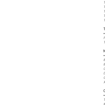
T
T
T
T
T
P
T
B
B
C
D
G
X
T