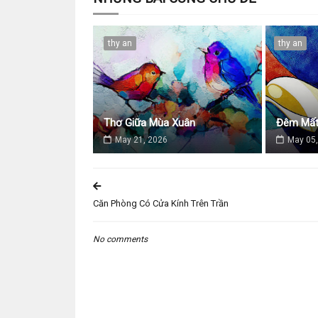
thy an
thy an
Thơ Giữa Mùa Xuân
Đêm Mất
May 21, 2026
May 05,
Căn Phòng Có Cửa Kính Trên Trần
No comments