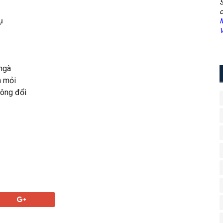
S
c
ụ
M
V
 ngà
m mỏi
hông đổi