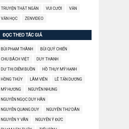
TRUYỆN THẬT NGẮN
VUI CƯỜI
VĂN
VĂN HỌC
ZENVIDEO
ĐỌC THEO TÁC GIẢ
BÙI PHẠM THÀNH
BÙI QUÝ CHIẾN
CHU BÁCH VIỆT
DUY THANH
DƯ THỊ DIỄM BUỒN
HỒ THỤY MỸ HẠNH
HỒNG THÚY
LÂM VIÊN
LÊ TẤN DƯƠNG
MỸ HƯƠNG
NGUYÊN NHUNG
NGUYỄN NGỌC DUY HÂN
NGUYỄN QUANG DUY
NGUYỄN THỨ DÂN
NGUYỄN Y VÂN
NGUYỄN Ý ĐỨC