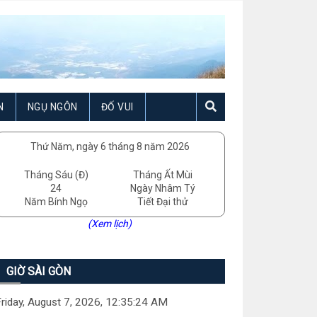
N
NGỤ NGÔN
ĐỐ VUI
Thứ Năm, ngày 6 tháng 8 năm 2026
Tháng Sáu (Đ)
Tháng Ất Mùi
24
Ngày Nhâm Tý
Năm Bính Ngọ
Tiết Đại thử
(Xem lịch)
GIỜ SÀI GÒN
riday, August 7, 2026, 12:35:25 AM