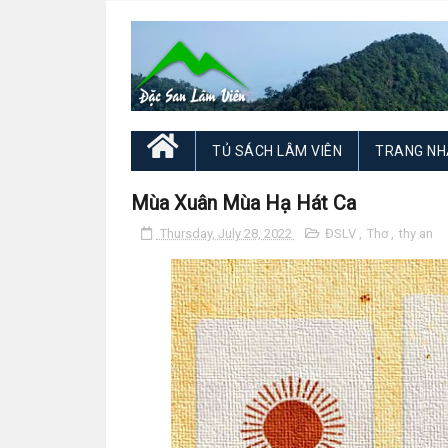
TỦ SÁCH LÂM VIÊN
TRANG NH
Mùa Xuân Mùa Hạ Hát Ca
Thursday, July 28, 2022
ĐSLV
,
Thơ
,
thy an