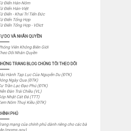
ừ Điển Hán-Nôm
ừ Điển Hán-Việt
ừ Điển - Khai Trí Tiến Đức
ừ Điển Tổng Hợp
ừ Điển Tổng Hợp - VDict
TỰ DO VÀ NHÂN QUYỀN
hóng Viên Không Biên Giới
heo Dõi Nhân Quyền
NHỮNG TRANG BLOG CHÚNG TÔI THEO DÕI
ắc Hành Tạp Lục Của Nguyễn Du (ĐTK)
óng Ngày Qua (ĐTK)
ư Trần Lạc Đạo Phú (ĐTK)
iễn Đàn Trái Chiều (VL)
óp Nhặt Cát Đá (TTT)
em Nôm Thuý Kiều (ĐTK)
CHÍNH PHỦ
rang mạng của chính phủ dành riêng cho các bà
Mẹ (moms.gov)