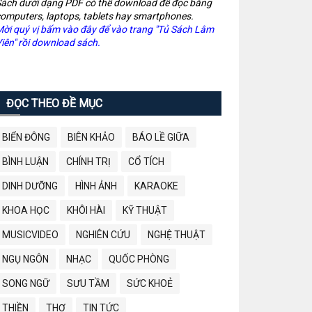
ách dưới dạng PDF có thể download để đọc bằng
omputers, laptops, tablets hay smartphones.
ời quý vị bấm vào đây để vào trang "Tủ Sách Lâm
iên" rồi download sách.
ĐỌC THEO ĐỀ MỤC
BIỂN ĐÔNG
BIÊN KHẢO
BÁO LỀ GIỮA
BÌNH LUẬN
CHÍNH TRỊ
CỔ TÍCH
DINH DƯỠNG
HÌNH ẢNH
KARAOKE
KHOA HỌC
KHÔI HÀI
KỸ THUẬT
MUSICVIDEO
NGHIÊN CỨU
NGHỆ THUẬT
NGỤ NGÔN
NHẠC
QUỐC PHÒNG
SONG NGỮ
SƯU TẦM
SỨC KHOẺ
THIỀN
THƠ
TIN TỨC