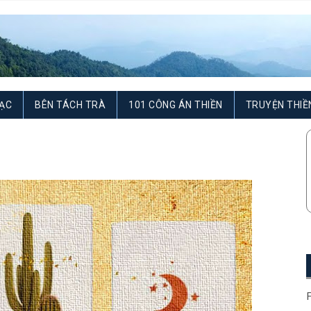
ẠC
BÊN TÁCH TRÀ
101 CÔNG ÁN THIỀN
TRUYỆN THIỀ
F