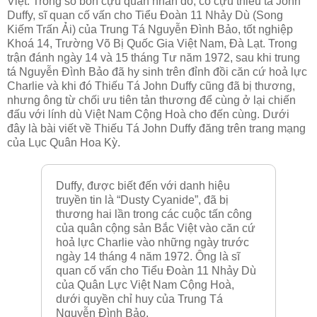
Việt. Trong số bốn cựu quân nhân đó, có cựu thiếu tá John
Duffy, sĩ quan cố vấn cho Tiểu Đoàn 11 Nhảy Dù (Song
Kiếm Trấn Ải) của Trung Tá Nguyễn Đình Bảo, tốt nghiệp
Khoá 14, Trường Võ Bị Quốc Gia Việt Nam, Đà Lạt. Trong
trận đánh ngày 14 và 15 tháng Tư năm 1972, sau khi trung
tá Nguyễn Đình Bảo đã hy sinh trên đỉnh đồi căn cứ hoả lực
Charlie và khi đó Thiếu Tá John Duffy cũng đã bị thương,
nhưng ông từ chối ưu tiên tản thương để cùng ở lại chiến
đấu với lính dù Việt Nam Cộng Hoà cho đến cùng. Dưới
đây là bài viết về Thiếu Tá John Duffy đăng trên trang mạng
của Lục Quân Hoa Kỳ.
Duffy, được biết đến với danh hiệu
truyền tin là “Dusty Cyanide”, đã bị
thương hai lần trong các cuộc tấn công
của quân cộng sản Bắc Việt vào căn cứ
hoả lực Charlie vào những ngày trước
ngày 14 tháng 4 năm 1972. Ông là sĩ
quan cố vấn cho Tiểu Đoàn 11 Nhảy Dù
của Quân Lực Việt Nam Cộng Hoà,
dưới quyền chỉ huy của Trung Tá
Nguyễn Đình Bảo.