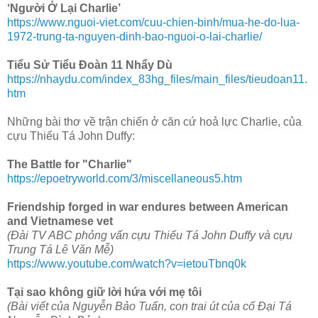
‘Người Ở Lại Charlie’
https://www.nguoi-viet.com/cuu-chien-binh/mua-he-do-lua-
1972-trung-ta-nguyen-dinh-bao-nguoi-o-lai-charlie/
Tiểu Sử Tiểu Đoàn 11 Nhẩy Dù
https://nhaydu.com/index_83hg_files/main_files/tieudoan11.
htm
Những bài thơ về trận chiến ở căn cứ hoả lực Charlie, của
cựu Thiếu Tá John Duffy:
The Battle for "Charlie"
https://epoetryworld.com/3/miscellaneous5.htm
Friendship forged in war endures between American
and Vietnamese vet
(Đài TV ABC phỏng vấn cựu Thiếu Tá John Duffy và cựu
Trung Tá Lê Văn Mễ)
https://www.youtube.com/watch?v=ietouTbnq0k
Tại sao không giữ lời hứa với mẹ tôi
(Bài viết của Nguyễn Bảo Tuấn, con trai út của cố Đại Tá