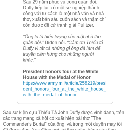
Sau 29 năm phục vụ trong quân đội,
Duffy tiếp tục có một sự nghiệp thành
công với tư cách là một nhà văn và nhà
thơ, xuất bản sáu cuốn sách và thậm chí
còn được đề cử tranh giải Pulitzer.
"Ông ta là biểu tượng của một nhà thơ
quân đội."
Biden nói.
“Cảm ơn Thiếu tá
Duffy vì tất cả những gì ông đã làm để
truyền cảm hứng cho những người
khác.”
President honors four at the White
House with the Medal of Honor
https://www.army.mil/article/258219/presi
dent_honors_four_at_the_white_house_
with_the_medal_of_honor
Sau sự kiện cựu Thiếu Tá John Duffy được vinh danh, trên
các trang mạng xã hội có xuất hiện bài thơ "The
Commander's Burial" của ông, và trong một duyên may tôi
đã được đọc. Xúc động với lời thơ chân thành của ông