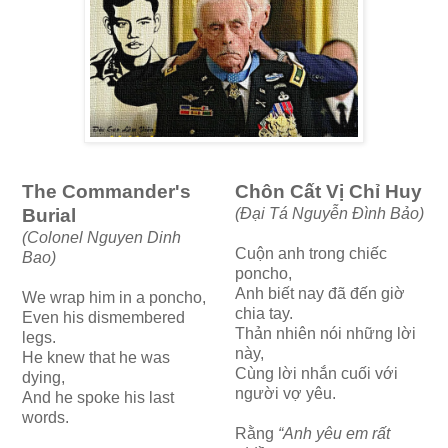
The Commander's
Chôn Cất Vị Chỉ Huy
Burial
(Đại Tá Nguyễn Đình Bảo)
(Colonel Nguyen Dinh
Cuộn anh trong chiếc
Bao)
poncho,
Anh biết nay đã đến giờ
We wrap him in a poncho,
chia tay.
Even his dismembered
Thản nhiên nói những lời
legs.
này,
He knew that he was
Cùng lời nhắn cuối với
dying,
người vợ yêu.
And he spoke his last
words.
Rằng
“Anh yêu em rất