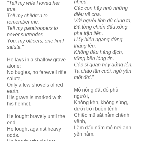
nhiều,
"Tell my wife I loved her
Các con hãy nhớ những
true.
điều về cha.
Tell my children to
Với người lính dù cùng ta,
remember me.
Đã từng chiến đấu xông
Tell my paratroopers to
pha trận tiền.
never surrender.
Hãy hiên ngang đứng
You, my officers, one final
thẳng lên,
salute."
Không đầu hàng địch,
vững bền lòng tin.
He lays in a shallow grave
Các sĩ quan hãy đứng lên.
alone;
Ta chào lần cuối, ngủ yên
No bugles, no farewell rifle
một đời.”
salute,
Only a few shovels of red
Mộ nông đất đỏ phủ
earth.
người,
His grave is marked with
Không kèn, không súng,
his helmet.
dưới trời buồn tênh.
Chiếc mũ sắt nằm chênh
He fought bravely until the
vênh,
end.
Làm dấu nấm mộ nơi anh
He fought against heavy
yên nằm.
odds.