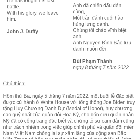
He has fought his last
Anh đã chiến đấu đến
battle.
cùng,
With his glory, we leave
Một trận đánh cuối hào
him.
hùng lừng danh.
Chúng tôi chào vĩnh biệt
John J. Duffy
anh,
Anh Nguyễn Đình Bảo lưu
danh muôn đời.
Bùi Phạm Thành
ngày 8 tháng 7 năm 2022
Chú thích:
Hôm thứ Ba, ngày 5 tháng 7 năm 2022, một buổi lễ đặc biệt
được cử hành ở White House với tổng thống Joe Biden truy
tặng Huy Chương Danh Dự (Medal of Honor), huy chương
cao quý nhất của quân đội Hoa Kỳ, cho bốn cựu quân nhân
Mỹ đã có công trạng đặc biệt và chứng tỏ sự cam đảm cũng
như trách nhiệm trong việc giúp chính phủ và quân đội miền
Nam Việt Nam chống lại sự xâm lăng của cộng sản Bắc