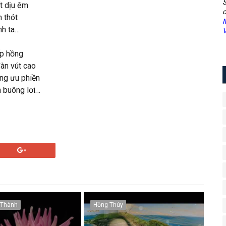
S
t dịu êm
c
 thót
M
nh ta…
V
ếp hồng
àn vút cao
ông ưu phiền
n buông lơi…
 Thành
Hồng Thúy