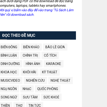
ách dưới dạng PDF có thể download để đọc bằng
omputers, laptops, tablets hay smartphones.
ời quý vị bấm vào đây để vào trang "Tủ Sách Lâm
iên" rồi download sách.
ĐỌC THEO ĐỀ MỤC
BIỂN ĐÔNG
BIÊN KHẢO
BÁO LỀ GIỮA
BÌNH LUẬN
CHÍNH TRỊ
CỔ TÍCH
DINH DƯỠNG
HÌNH ẢNH
KARAOKE
KHOA HỌC
KHÔI HÀI
KỸ THUẬT
MUSICVIDEO
NGHIÊN CỨU
NGHỆ THUẬT
NGỤ NGÔN
NHẠC
QUỐC PHÒNG
SONG NGỮ
SƯU TẦM
SỨC KHOẺ
THIỀN
THƠ
TIN TỨC