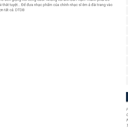
ái thât tuyệt... Để đưa nhạc phẩm của chính nhạc sĩ êm ả đài trang vào
ơn tất cả. DTDB
H
G
T