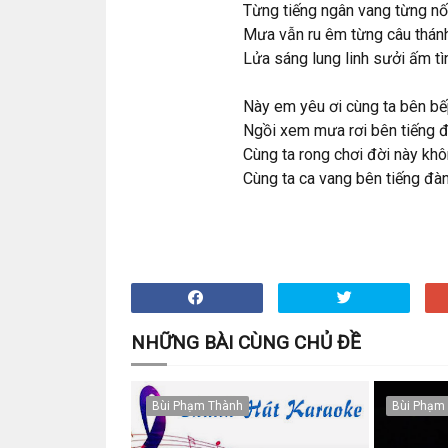
Từng tiếng ngân vang từng nố
Mưa vẫn ru êm từng câu thánh
Lửa sáng lung linh sưởi ấm tì
Này em yêu ơi cùng ta bên b
Ngồi xem mưa rơi bên tiếng đ
Cùng ta rong chơi đời này kh
Cùng ta ca vang bên tiếng đà
NHỮNG BÀI CÙNG CHỦ ĐỀ
Bùi Phạm Thành
Bùi Phạm