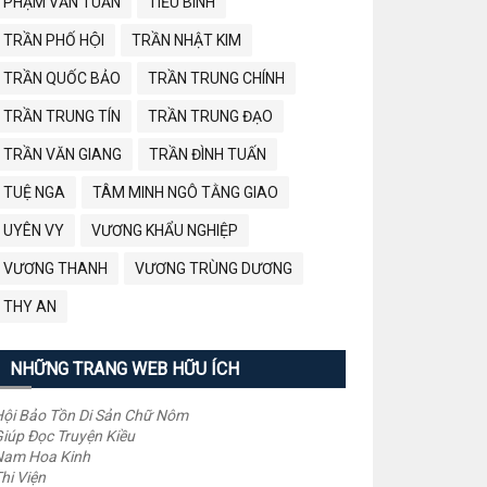
PHẠM VĂN TUẤN
TIỂU BÌNH
TRẦN PHỐ HỘI
TRẦN NHẬT KIM
TRẦN QUỐC BẢO
TRẦN TRUNG CHÍNH
TRẦN TRUNG TÍN
TRẦN TRUNG ĐẠO
TRẦN VĂN GIANG
TRẦN ĐÌNH TUẤN
TUỆ NGA
TÂM MINH NGÔ TẰNG GIAO
UYÊN VY
VƯƠNG KHẨU NGHIỆP
VƯƠNG THANH
VƯƠNG TRÙNG DƯƠNG
THY AN
NHỮNG TRANG WEB HỮU ÍCH
ội Bảo Tồn Di Sản Chữ Nôm
iúp Đọc Truyện Kiều
Nam Hoa Kinh
hi Viện