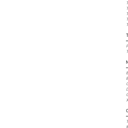
T
T
T
T
T
P
T
B
B
C
D
G
X
T