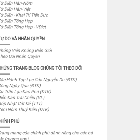
ừ Điển Hán-Nôm
ừ Điển Hán-Việt
ừ Điển - Khai Trí Tiến Đức
ừ Điển Tổng Hợp
ừ Điển Tổng Hợp - VDict
TỰ DO VÀ NHÂN QUYỀN
hóng Viên Không Biên Giới
heo Dõi Nhân Quyền
NHỮNG TRANG BLOG CHÚNG TÔI THEO DÕI
ắc Hành Tạp Lục Của Nguyễn Du (ĐTK)
óng Ngày Qua (ĐTK)
ư Trần Lạc Đạo Phú (ĐTK)
iễn Đàn Trái Chiều (VL)
óp Nhặt Cát Đá (TTT)
em Nôm Thuý Kiều (ĐTK)
CHÍNH PHỦ
rang mạng của chính phủ dành riêng cho các bà
Mẹ (moms.gov)