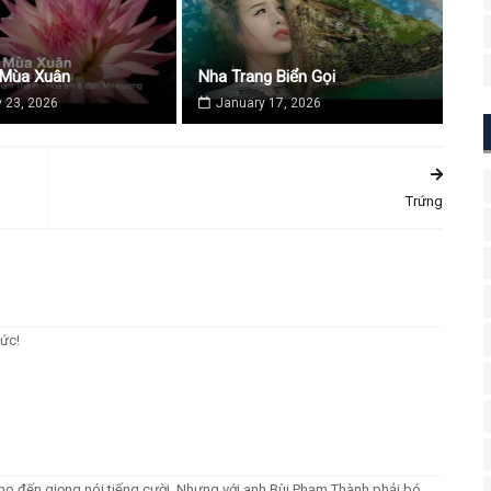
 Mùa Xuân
Nha Trang Biển Gọi
 23, 2026
January 17, 2026
Trứng
ức!
cho đến giọng nói tiếng cười. Nhưng với anh Bùi Phạm Thành phải bó