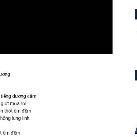
Hương
e tiếng dương cầm
 giọt mưa rơi
nh thót êm đềm
hồng lung linh…
ốt êm đềm