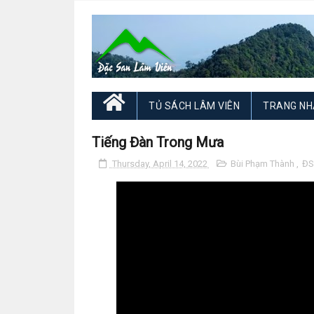
TỦ SÁCH LÂM VIÊN
TRANG NH
Tiếng Đàn Trong Mưa
Thursday, April 14, 2022
Bùi Phạm Thành
,
ĐS