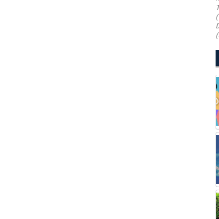
T
(
D
(