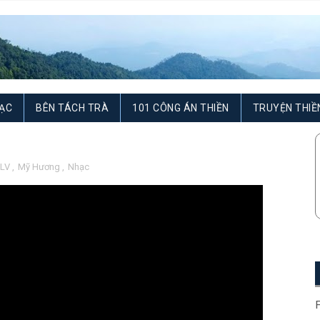
ẠC
BÊN TÁCH TRÀ
101 CÔNG ÁN THIỀN
TRUYỆN THIỀ
LV
,
Mỹ Hương
,
Nhạc
F