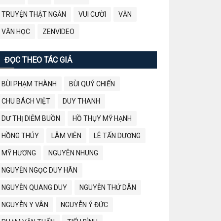
TRUYỆN THẬT NGẮN
VUI CƯỜI
VĂN
VĂN HỌC
ZENVIDEO
ĐỌC THEO TÁC GIẢ
BÙI PHẠM THÀNH
BÙI QUÝ CHIẾN
CHU BÁCH VIỆT
DUY THANH
DƯ THỊ DIỄM BUỒN
HỒ THỤY MỸ HẠNH
HỒNG THÚY
LÂM VIÊN
LÊ TẤN DƯƠNG
MỸ HƯƠNG
NGUYÊN NHUNG
NGUYỄN NGỌC DUY HÂN
NGUYỄN QUANG DUY
NGUYỄN THỨ DÂN
NGUYỄN Y VÂN
NGUYỄN Ý ĐỨC