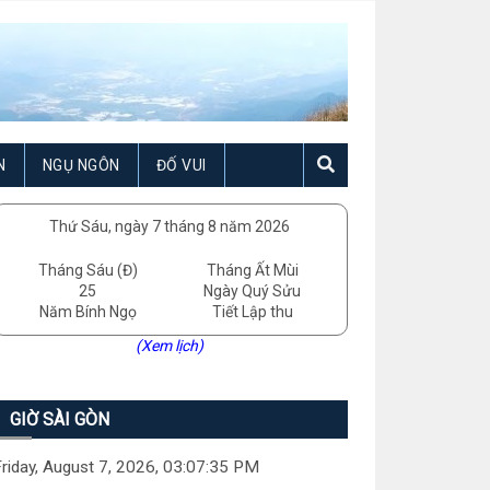
N
NGỤ NGÔN
ĐỐ VUI
Thứ Sáu, ngày 7 tháng 8 năm 2026
Tháng Sáu (Đ)
Tháng Ất Mùi
25
Ngày Quý Sửu
Năm Bính Ngọ
Tiết Lập thu
(Xem lịch)
GIỜ SÀI GÒN
riday, August 7, 2026, 03:07:36 PM