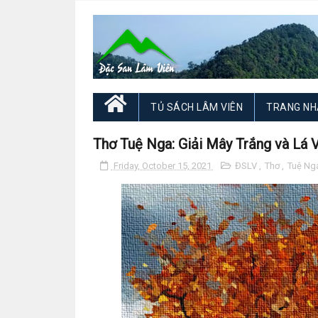
TỦ SÁCH LÂM VIÊN
TRANG NH
Thơ Tuệ Nga: Giải Mây Trắng và Lá V
Friday, October 15, 2021
ĐSLV
,
Thơ
,
Tuệ Ng