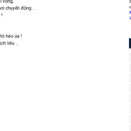
i vọng,
S
c
hơi chuyển động ...
M
 !
V
hô héo úa !
ch liêu ...