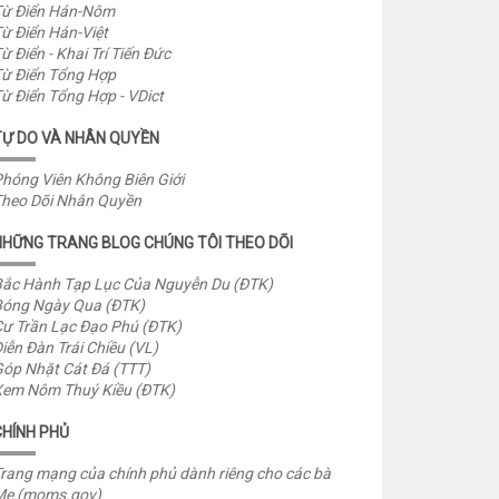
ừ Điển Hán-Nôm
ừ Điển Hán-Việt
ừ Điển - Khai Trí Tiến Đức
ừ Điển Tổng Hợp
ừ Điển Tổng Hợp - VDict
TỰ DO VÀ NHÂN QUYỀN
hóng Viên Không Biên Giới
heo Dõi Nhân Quyền
NHỮNG TRANG BLOG CHÚNG TÔI THEO DÕI
ắc Hành Tạp Lục Của Nguyễn Du (ĐTK)
óng Ngày Qua (ĐTK)
ư Trần Lạc Đạo Phú (ĐTK)
iễn Đàn Trái Chiều (VL)
óp Nhặt Cát Đá (TTT)
em Nôm Thuý Kiều (ĐTK)
CHÍNH PHỦ
rang mạng của chính phủ dành riêng cho các bà
Mẹ (moms.gov)