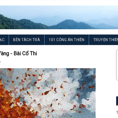
ẠC
BÊN TÁCH TRÀ
101 CÔNG ÁN THIỀN
TRUYỆN THIỀ
àng - Bài Cổ Thi
a
T