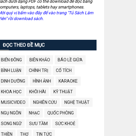
ách dưới dạng PDF có thể download để đọc bằng
omputers, laptops, tablets hay smartphones.
ời quý vị bấm vào đây để vào trang "Tủ Sách Lâm
iên" rồi download sách.
ĐỌC THEO ĐỀ MỤC
BIỂN ĐÔNG
BIÊN KHẢO
BÁO LỀ GIỮA
BÌNH LUẬN
CHÍNH TRỊ
CỔ TÍCH
DINH DƯỠNG
HÌNH ẢNH
KARAOKE
KHOA HỌC
KHÔI HÀI
KỸ THUẬT
MUSICVIDEO
NGHIÊN CỨU
NGHỆ THUẬT
NGỤ NGÔN
NHẠC
QUỐC PHÒNG
SONG NGỮ
SƯU TẦM
SỨC KHOẺ
THIỀN
THƠ
TIN TỨC