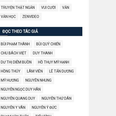
TRUYỆN THẬT NGẮN
VUI CƯỜI
VĂN
VĂN HỌC
ZENVIDEO
ĐỌC THEO TÁC GIẢ
BÙI PHẠM THÀNH
BÙI QUÝ CHIẾN
CHU BÁCH VIỆT
DUY THANH
DƯ THỊ DIỄM BUỒN
HỒ THỤY MỸ HẠNH
HỒNG THÚY
LÂM VIÊN
LÊ TẤN DƯƠNG
MỸ HƯƠNG
NGUYÊN NHUNG
NGUYỄN NGỌC DUY HÂN
NGUYỄN QUANG DUY
NGUYỄN THỨ DÂN
NGUYỄN Y VÂN
NGUYỄN Ý ĐỨC