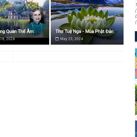
T
(
D
(
ăng Quán Thế Âm
Thơ Tuệ Nga - Mùa Phật Đản
18, 2024
May 23, 2024