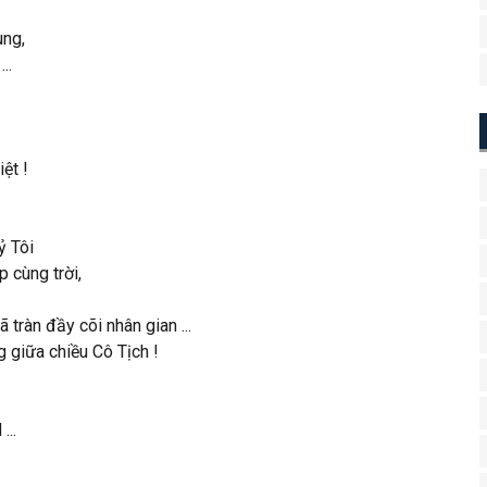
̀ng,
..
iệt !
ỷ Tôi
 cùng trời,
tràn đầy cõi nhân gian ...
 giữa chiều Cô Tịch !
..