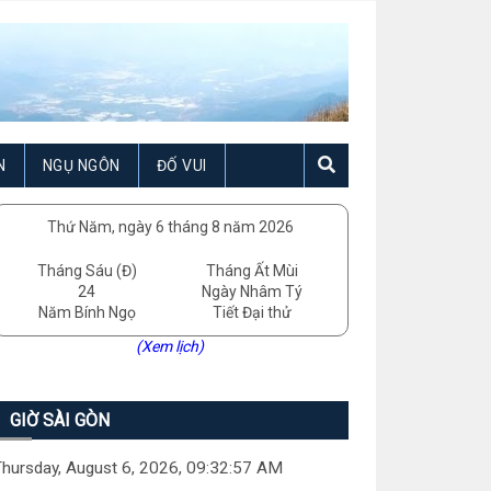
N
NGỤ NGÔN
ĐỐ VUI
Thứ Năm, ngày 6 tháng 8 năm 2026
Tháng Sáu (Đ)
Tháng Ất Mùi
24
Ngày Nhâm Tý
Năm Bính Ngọ
Tiết Đại thử
(Xem lịch)
GIỜ SÀI GÒN
hursday, August 6, 2026, 09:32:58 AM