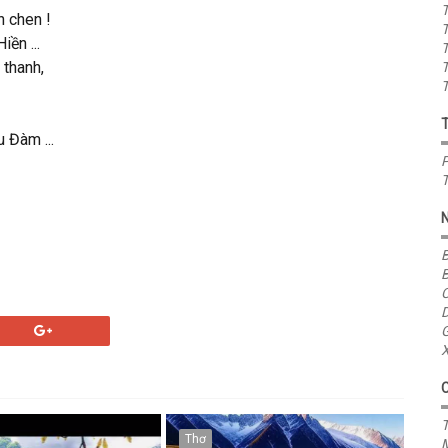
T
n chen !
T
ền ...
T
 thanh,
T
T
Đàm ...
P
T
B
B
C
D
G
X
T
Thơ