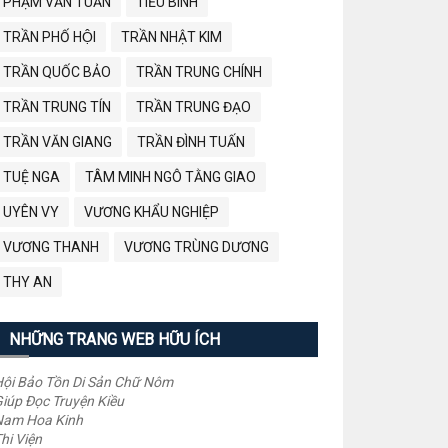
PHẠM VĂN TUẤN
TIỂU BÌNH
TRẦN PHỐ HỘI
TRẦN NHẬT KIM
TRẦN QUỐC BẢO
TRẦN TRUNG CHÍNH
TRẦN TRUNG TÍN
TRẦN TRUNG ĐẠO
TRẦN VĂN GIANG
TRẦN ĐÌNH TUẤN
TUỆ NGA
TÂM MINH NGÔ TẰNG GIAO
UYÊN VY
VƯƠNG KHẨU NGHIỆP
VƯƠNG THANH
VƯƠNG TRÙNG DƯƠNG
THY AN
NHỮNG TRANG WEB HỮU ÍCH
ội Bảo Tồn Di Sản Chữ Nôm
iúp Đọc Truyện Kiều
Nam Hoa Kinh
hi Viện