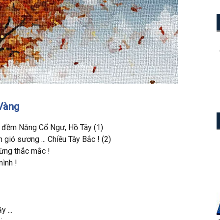
Vàng
đềm Nắng Cổ Ngư, Hồ Tây (1)
 gió sương ... Chiều Tây Bắc ! (2)
̀ng thắc mắc !
ình !
y ...