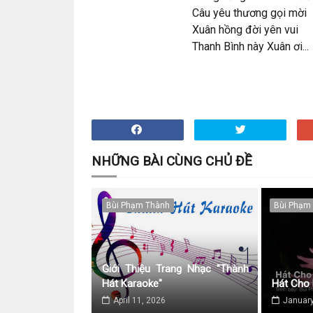
Câu yêu thương gọi mời
Xuân hồng đời yên vui
Thanh Bình này Xuân ơi...
NHỮNG BÀI CÙNG CHỦ ĐỀ
Bùi Phạm Thành
Bùi Phạm
Giới Thiệu Trang Nhạc "Thành
Hát Karaoke"
Hát Cho
April 11, 2026
January