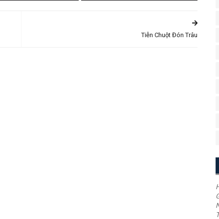
Tiễn Chuột Đón Trâu
H
G
T