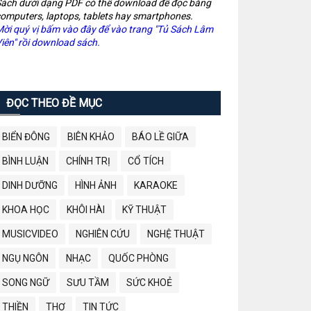
ách dưới dạng PDF có thể download để đọc bằng
omputers, laptops, tablets hay smartphones.
ời quý vị bấm vào đây để vào trang "Tủ Sách Lâm
iên" rồi download sách.
ĐỌC THEO ĐỀ MỤC
BIỂN ĐÔNG
BIÊN KHẢO
BÁO LỀ GIỮA
BÌNH LUẬN
CHÍNH TRỊ
CỔ TÍCH
DINH DƯỠNG
HÌNH ẢNH
KARAOKE
KHOA HỌC
KHÔI HÀI
KỸ THUẬT
MUSICVIDEO
NGHIÊN CỨU
NGHỆ THUẬT
NGỤ NGÔN
NHẠC
QUỐC PHÒNG
SONG NGỮ
SƯU TẦM
SỨC KHOẺ
THIỀN
THƠ
TIN TỨC