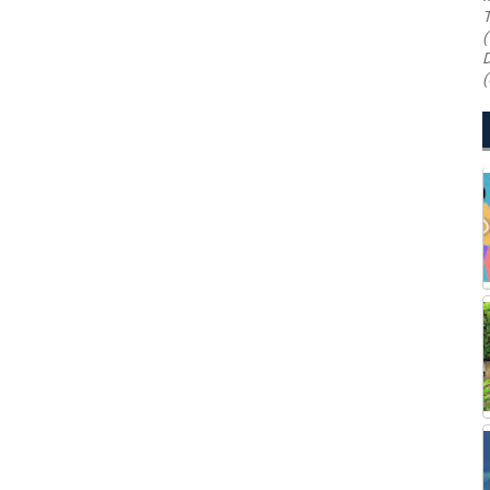
T
(
D
(