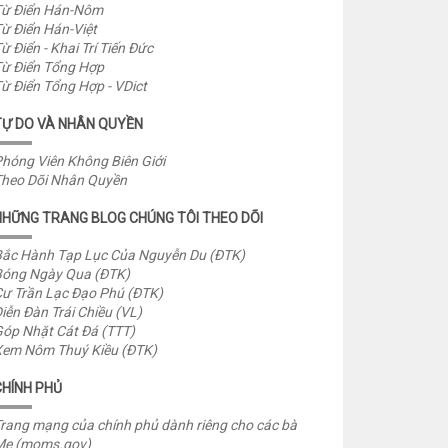
ừ Điển Hán-Nôm
ừ Điển Hán-Việt
ừ Điển - Khai Trí Tiến Đức
ừ Điển Tổng Hợp
ừ Điển Tổng Hợp - VDict
TỰ DO VÀ NHÂN QUYỀN
hóng Viên Không Biên Giới
heo Dõi Nhân Quyền
NHỮNG TRANG BLOG CHÚNG TÔI THEO DÕI
ắc Hành Tạp Lục Của Nguyễn Du (ĐTK)
óng Ngày Qua (ĐTK)
ư Trần Lạc Đạo Phú (ĐTK)
iễn Đàn Trái Chiều (VL)
óp Nhặt Cát Đá (TTT)
em Nôm Thuý Kiều (ĐTK)
CHÍNH PHỦ
rang mạng của chính phủ dành riêng cho các bà
Mẹ (moms.gov)