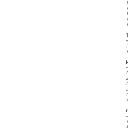
T
T
T
T
T
P
T
B
B
C
D
G
X
T