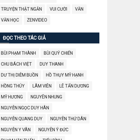
TRUYỆN THẬT NGẮN
VUI CƯỜI
VĂN
VĂN HỌC
ZENVIDEO
ĐỌC THEO TÁC GIẢ
BÙI PHẠM THÀNH
BÙI QUÝ CHIẾN
CHU BÁCH VIỆT
DUY THANH
DƯ THỊ DIỄM BUỒN
HỒ THỤY MỸ HẠNH
HỒNG THÚY
LÂM VIÊN
LÊ TẤN DƯƠNG
MỸ HƯƠNG
NGUYÊN NHUNG
NGUYỄN NGỌC DUY HÂN
NGUYỄN QUANG DUY
NGUYỄN THỨ DÂN
NGUYỄN Y VÂN
NGUYỄN Ý ĐỨC