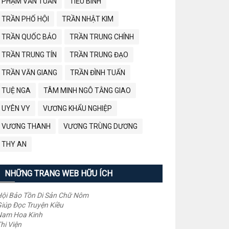
PHẠM VĂN TUẤN
TIỂU BÌNH
TRẦN PHỐ HỘI
TRẦN NHẬT KIM
TRẦN QUỐC BẢO
TRẦN TRUNG CHÍNH
TRẦN TRUNG TÍN
TRẦN TRUNG ĐẠO
TRẦN VĂN GIANG
TRẦN ĐÌNH TUẤN
TUỆ NGA
TÂM MINH NGÔ TẰNG GIAO
UYÊN VY
VƯƠNG KHẨU NGHIỆP
VƯƠNG THANH
VƯƠNG TRÙNG DƯƠNG
THY AN
NHỮNG TRANG WEB HỮU ÍCH
ội Bảo Tồn Di Sản Chữ Nôm
iúp Đọc Truyện Kiều
Nam Hoa Kinh
hi Viện