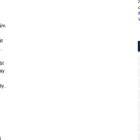
S
c
M
V
ấm
át
.
ắt
ay
...
i