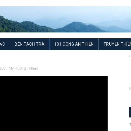
ẠC
BÊN TÁCH TRÀ
101 CÔNG ÁN THIỀN
TRUYỆN THIỀ
SLV
,
Mỹ Hương
,
Nhạc
T