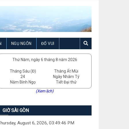
N
NGỤ NGÔN
ĐỐ VUI
Thứ Năm, ngày 6 tháng 8 năm 2026
Tháng Sáu (Đ)
Tháng Ất Mùi
24
Ngày Nhâm Tý
Năm Bính Ngọ
Tiết Đại thử
(Xem lịch)
GIỜ SÀI GÒN
hursday, August 6, 2026, 03:49:47 PM