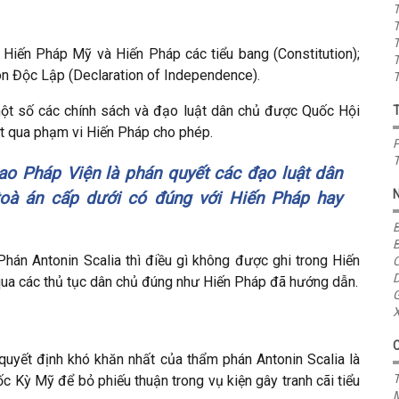
T
T
T
Hiến Pháp Mỹ và Hiến Pháp các tiểu bang (Constitution);
T
n Độc Lập (Declaration of Independence).
T
một số các chính sách và đạo luật dân chủ được Quốc Hội
ợt qua phạm vi Hiến Pháp cho phép.
P
T
ao Pháp Viện là phán quyết các đạo luật dân
toà án cấp dưới có đúng với Hiến Pháp hay
B
B
Phán Antonin Scalia thì điều gì không được ghi trong Hiến
C
D
qua các thủ tục dân chủ đúng như Hiến Pháp đã hướng dẫn.
G
X
n quyết định khó khăn nhất của thẩm phán Antonin Scalia là
T
c Kỳ Mỹ để bỏ phiếu thuận trong vụ kiện gây tranh cãi tiểu