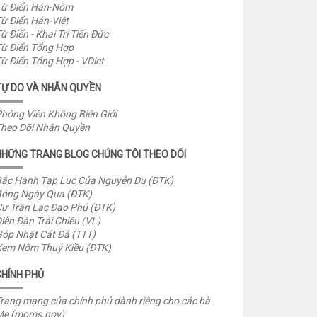
ừ Điển Hán-Nôm
ừ Điển Hán-Việt
ừ Điển - Khai Trí Tiến Đức
ừ Điển Tổng Hợp
ừ Điển Tổng Hợp - VDict
TỰ DO VÀ NHÂN QUYỀN
hóng Viên Không Biên Giới
heo Dõi Nhân Quyền
NHỮNG TRANG BLOG CHÚNG TÔI THEO DÕI
ắc Hành Tạp Lục Của Nguyễn Du (ĐTK)
óng Ngày Qua (ĐTK)
ư Trần Lạc Đạo Phú (ĐTK)
iễn Đàn Trái Chiều (VL)
óp Nhặt Cát Đá (TTT)
em Nôm Thuý Kiều (ĐTK)
CHÍNH PHỦ
rang mạng của chính phủ dành riêng cho các bà
Mẹ (moms.gov)