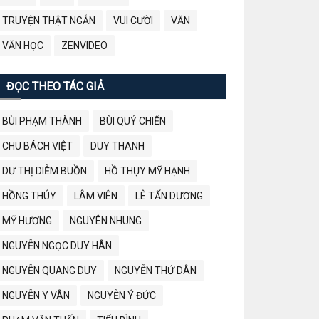
TRUYỆN THẬT NGẮN
VUI CƯỜI
VĂN
VĂN HỌC
ZENVIDEO
ĐỌC THEO TÁC GIẢ
BÙI PHẠM THÀNH
BÙI QUÝ CHIẾN
CHU BÁCH VIỆT
DUY THANH
DƯ THỊ DIỄM BUỒN
HỒ THỤY MỸ HẠNH
HỒNG THÚY
LÂM VIÊN
LÊ TẤN DƯƠNG
MỸ HƯƠNG
NGUYÊN NHUNG
NGUYỄN NGỌC DUY HÂN
NGUYỄN QUANG DUY
NGUYỄN THỨ DÂN
NGUYỄN Y VÂN
NGUYỄN Ý ĐỨC