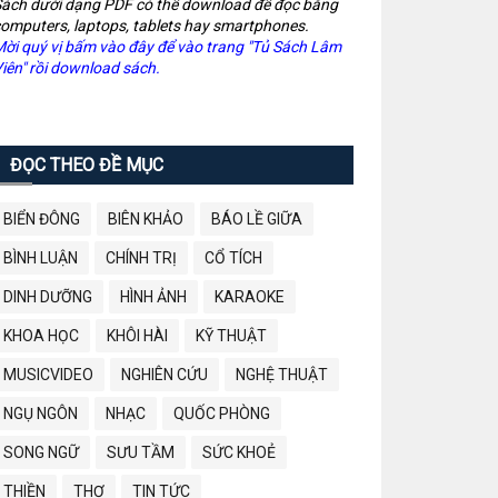
ách dưới dạng PDF có thể download để đọc bằng
omputers, laptops, tablets hay smartphones.
ời quý vị bấm vào đây để vào trang "Tủ Sách Lâm
iên" rồi download sách.
ĐỌC THEO ĐỀ MỤC
BIỂN ĐÔNG
BIÊN KHẢO
BÁO LỀ GIỮA
BÌNH LUẬN
CHÍNH TRỊ
CỔ TÍCH
DINH DƯỠNG
HÌNH ẢNH
KARAOKE
KHOA HỌC
KHÔI HÀI
KỸ THUẬT
MUSICVIDEO
NGHIÊN CỨU
NGHỆ THUẬT
NGỤ NGÔN
NHẠC
QUỐC PHÒNG
SONG NGỮ
SƯU TẦM
SỨC KHOẺ
THIỀN
THƠ
TIN TỨC