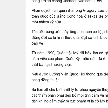
bang Texas chống Johnson vào năm 1989.
Phán quyết liên quan đến ông Gregory Lee J
toàn quốc của đảng Cộng hòa ở Texas để ph
một nhiệm kỳ nữa.
Tòa tiểu bang xét thấy ông Johnson có tội, n
động đốt cờ là hình thức diễn đạt có tính biể
bảo vệ.
Từ năm 1990, Quốc hội Mỹ đã bảy lần cố gắ
cấm việc xúc phạm Quốc Kỳ, mặc dầu đã 6 lần
thất bại tại Thượng viện.
Nếu được Lưỡng Viện Quốc Hội thông qua để đ
bang đồng thuận.
Bà Barrett cho biết triết lý tư pháp nguyên th
các thẩm phán phải dẹp bỏ mọi tình cảm và n
dân khi họ cảm thấy bị xúc phạm vì lá cờ Mỹ b