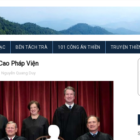
ẠC
BÊN TÁCH TRÀ
101 CÔNG ÁN THIỀN
TRUYỆN THIỀ
 Cao Pháp Viện
,
Nguyễn Quang Duy
S