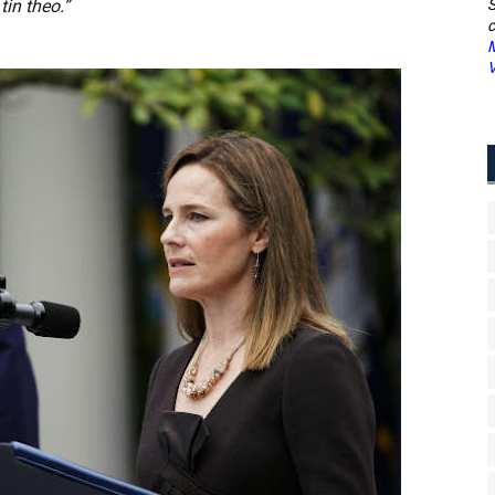
in theo.”
S
c
M
V