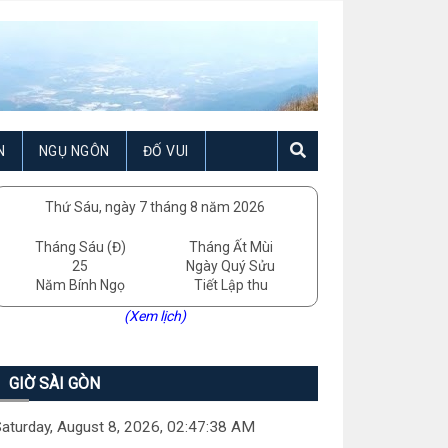
N
NGỤ NGÔN
ĐỐ VUI
Thứ Sáu, ngày 7 tháng 8 năm 2026
Tháng Sáu (Đ)
Tháng Ất Mùi
25
Ngày Quý Sửu
Năm Bính Ngọ
Tiết Lập thu
(Xem lịch)
GIỜ SÀI GÒN
aturday, August 8, 2026, 02:47:40 AM