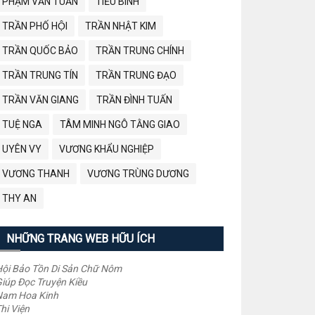
PHẠM VĂN TUẤN
TIỂU BÌNH
TRẦN PHỐ HỘI
TRẦN NHẬT KIM
TRẦN QUỐC BẢO
TRẦN TRUNG CHÍNH
TRẦN TRUNG TÍN
TRẦN TRUNG ĐẠO
TRẦN VĂN GIANG
TRẦN ĐÌNH TUẤN
TUỆ NGA
TÂM MINH NGÔ TẰNG GIAO
UYÊN VY
VƯƠNG KHẨU NGHIỆP
VƯƠNG THANH
VƯƠNG TRÙNG DƯƠNG
THY AN
NHỮNG TRANG WEB HỮU ÍCH
ội Bảo Tồn Di Sản Chữ Nôm
iúp Đọc Truyện Kiều
Nam Hoa Kinh
hi Viện