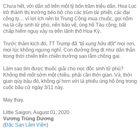
Chưa hết, với dân số trên một tỷ bốn trăm triệu dân, Hoa Lục
trở thành thị trường béo bở cho các trùm tài phiệt, các đại
công ty… vì lợi ích nên bị Trung Cộng mua chuộc, gọi nôm
na là cấy sinh tử phù, nên bảo vệ, ủng hộ Tàu cộng, bất
chấp hiểm nguy xảy ra trên lãnh thổ Hoa Kỳ.
Trước thảm kịch đó, TT Trump đã
“tả xung hữu đột”
mọi nơi,
mọi lúc không ngưng nghỉ. Con đường ông đi như dấn thân
trong thời chiến trên chiến trường sao lắm chông gai.
Làm sao tìm được thuốc giải cho nọc độc sinh tử phù?
Không thể một sớm một chiều, phải cần thời gian. Và, thời
gian qúy báu đó, không gì hơn với lá phiếu ủng hộ ông trong
cuộc bầu cử ngày 3/11 này.
May thay.
Little Saigon, August 01, 2020
Vương Trùng Dương
(
Đặc San Lâm Viên
)