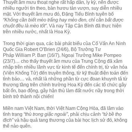
Thuyết âm mưu thoạt nghe rất hấp dẫn, ly kỳ, nên được
nhiều người tin theo, bàn hươu tán vượn, suy diễn nhiều
mặt. Với thuyết âm mưu đó, Đặng Tiểu Bình tuyên bố
“Không cần biết mèo trắng hay mèo đen, chỉ cần bắt được
chuột đều là mèo tốt”
. Và nay Tập Cận Bình đã thực hiện
trên nhiều nước, nhất là Hoa Kỳ.
Trong thời gian qua, các bài phát biểu của Cố Vấn An Ninh
Quốc Gia Robert O’Brien (24/6), Bộ Trưởng Tư
Pháp William P. Barr (16/7), Ngoại Trưởng Mike Pompeo
(23/7)… cho thấy thuyết âm mưu của Trung Cộng đã xâm
nhập trên nhiều lãnh vực từ kinh tế đến chính trị, từ văn hóa
(Viện Khổng Tử) đến truyền thông, từ kỹ thuật điện toán đến
tình báo… và, nhất là những phần từ cực đoan khuynh tả từ
thượng tầng trên chính trường Hoa Kỳ đến các tổ chức gây
bất ổn, bạo động, gây hận thù làm đất nước nầy trong thời
bình trở thành nội chiến!
Miền nam Việt Nam, thời Việt Nam Cộng Hòa, đã lâm vào
tình trạng
“thù trong giặc ngoài”
, phải chịu cảnh
“tứ bề thọ
địch”
và hậu quả tang thương của bài học lịch sử đó, không
thể nào quên.