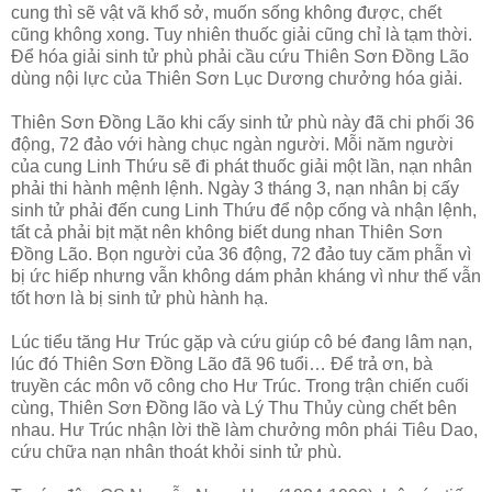
cung thì sẽ vật vã khổ sở, muốn sống không được, chết
cũng không xong. Tuy nhiên thuốc giải cũng chỉ là tạm thời.
Để hóa giải sinh tử phù phải cầu cứu Thiên Sơn Đồng Lão
dùng nội lực của Thiên Sơn Lục Dương chưởng hóa giải.
Thiên Sơn Đồng Lão khi cấy sinh tử phù này đã chi phối 36
động, 72 đảo với hàng chục ngàn người. Mỗi năm người
của cung Linh Thứu sẽ đi phát thuốc giải một lần, nạn nhân
phải thi hành mệnh lệnh. Ngày 3 tháng 3, nạn nhân bị cấy
sinh tử phải đến cung Linh Thứu để nộp cống và nhận lệnh,
tất cả phải bịt mặt nên không biết dung nhan Thiên Sơn
Đồng Lão. Bọn người của 36 động, 72 đảo tuy căm phẫn vì
bị ức hiếp nhưng vẫn không dám phản kháng vì như thế vẫn
tốt hơn là bị sinh tử phù hành hạ.
Lúc tiểu tăng Hư Trúc gặp và cứu giúp cô bé đang lâm nạn,
lúc đó Thiên Sơn Đồng Lão đã 96 tuổi… Để trả ơn, bà
truyền các môn võ công cho Hư Trúc. Trong trận chiến cuối
cùng, Thiên Sơn Đồng lão và Lý Thu Thủy cùng chết bên
nhau. Hư Trúc nhận lời thề làm chưởng môn phái Tiêu Dao,
cứu chữa nạn nhân thoát khỏi sinh tử phù.