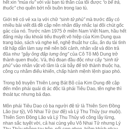
hết xin
“múa rìu”
với vài bạn tù thân của tôi được
“o bế trà,
thuốc”
cho quên bớt nỗi buồn trong lao tù.
Giới trẻ có vẻ xa lạ với chữ
“sinh tử phù”
mà trước đây có
nhiều bài viết đã đề cập nên nhân đây nhắc lại đôi chút gốc
gác của nó. Trước năm 1975 ở miền Nam Việt Nam, hầu hết
đấng mày râu khoái tiểu thuyết võ hiệp của Kim Dung qua
trang báo, sách và nghe kể, nghệ thuật hư cấu, ẩn dụ tài tình
rất hấp dẫn làm say mê nên bối cảnh, nhân vật và đòn trả
đũa như
“gậy ông đập lưng ông”
của Cô Tô Mộ Dung trở
thành quen thuộc. Và, thủ đoạn đầu độc như cấy
“sinh tử
phù”
vào nhân vật võ lâm là cái bẫy để trở thành thuộc hạ,
công cụ nhằm điểu khiển, chấp hành mệnh lệnh giao phó.
Trong bộ truyện Thiên Long Bát Bộ của Kim Dung đề cập
đến môn phái quái dị ác độc là phái Tiêu Dao, tên nghe thì
thoát tục nhưng bá đạo.
Môn phái Tiêu Dao có ba người đệ tử là Thiên Sơn Đồng
Lão (sư tỷ), Vô Nhai Tử (sư đệ) và Lý Thu Thủy (sư muội).
Thiên Sơn Đồng Lão và Lý Thu Thủy võ công lẫy lừng,
nhan sắc tuyệt vời, cả hai cùng yêu Vô Nhai Tử nhưng Lý
Thu Thủy phỗng tay trên, nổi cơn ghen, hiềm khích nhau.