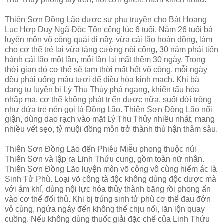
Thiên Sơn Đồng Lão được sư phụ truyền cho Bát Hoang
Lục Hợp Duy Ngã Độc Tôn công lúc 6 tuổi. Năm 26 tuổi bà
luyện môn võ công quái dị nầy, vừa cải lão hoàn đồng, làm
cho cơ thể trẻ lại vừa tăng cường nội công, 30 năm phải tiến
hành cải lão một lần, mỗi lần lại mất thêm 30 ngày. Trong
thời gian đó cơ thể sẽ tạm thời mất hết võ công, mỗi ngày
đều phải uống máu tươi để điều hòa kinh mạch. Khi bà
đang tu luyện bị Lý Thu Thủy phá ngang, khiến tẩu hỏa
nhập ma, cơ thể không phát triển được nữa, suốt đời trông
như đứa trẻ nên gọi là Đồng Lão. Thiên Sơn Đồng Lão nổi
giận, dùng dao rạch vào mặt Lý Thu Thủy nhiều nhát, mang
nhiều vết sẹo, tỷ muội đồng môn trở thành thù hận thâm sâu.
Thiên Sơn Đồng Lão đến Phiêu Miễu phong thuộc núi
Thiên Sơn và lập ra Linh Thứu cung, gồm toàn nữ nhân.
Thiên Sơn Đồng Lão luyện môn võ công vô cùng hiểm ác là
Sinh Tử Phù. Loại võ công tà độc không dùng độc dược mà
với ám khí, dùng nội lực hóa thủy thành băng rồi phong ấn
vào cơ thể đối thủ. Khi bị trúng sinh tử phù cơ thể đau đớn
vô cùng, ngứa ngáy đến không thể chịu nổi, lăn lộn quay
cuồng. Nếu không dùng thuốc giải đặc chế của Linh Thứu