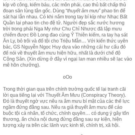
kíp võ công, kiếm báu, các môn phái, cao thủ bất chấp thủ
đoạn săn lùng tận gốc. Dùng “
thuyết âm mưu
” phao tin để
sát hại lẫn nhau. Có khi nắm trong tay bí kíp như Nhạc Bất
Quần lại phao tin cho đệ tử. Người đẹp sắc nước hương
trời trong phái Nga My như Chu Chỉ Nhược đã lập mưu
chiếm được Đồ Long đao cùng Ỷ Thiên kiếm, ra tay hạ sát
Ân Ly, bỏ trôi và đổ tội cho Triệu Mẫn… Với kiến thức uyên
bác, GS Nguyễn Ngọc Huy dựa vào những cái hư cấu đó
để nói về thuyết âm mưu hiện hữu, nhất là dưới chế độ
Cộng Sản. (Xin dừng ở đây vì ngại lan man nhiều sẽ lạc vào
mê hồn chưởng).
oOo
Trong thời gian qua trên chính trường quốc tế lại tranh cãi
lời qua tiếng lại với Thuyết Âm Mưu (Conspiracy Theory).
Đó là thuyết ngờ vực nêu ra âm mưu bí mật của các thế lực
ngầm đứng đằng sau. Nêu ra giả thuyết âm mưu để cáo
buộc tội cá nhân, tổ chức, chính quyền… có dụng ý gây tổn
thương, ẩn chứa nội dung đứng đằng sau sự kiện, hiện
tượng xảy ra trên các lãnh vực kinh tế, chính trị, xã hội.