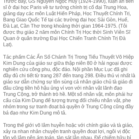
Trước đây, GS Nguyễn Ngọc Huy (1924-1990), luận án tiến
sĩ ở đại học Paris về tư tưởng chính trị cổ đại Trung Hoa,
giảng dạy các môn Luật Hiến Pháp, Học Thuyết Chính Trị,
Bang Giao Quốc Tế tại các trường đại học Sài Gòn, Huế,
Đà Lạt, Cần Thơ trong khoảng thời gian 1964-1975. (Tôi
được thụ giáo 2 năm môn Chính Trị Học thời Sinh Viên Sĩ
Quan ở quân trường Đại Học Chiến Tranh Chính Trị Đà
Lạt).
Tác phẩm Các Ẩn Số Chánh Trị Trong Tiểu Thuyết Võ Hiệp
Kim Dung của giáo sư giữa thập niên 80 ở hải ngoại được
nghiên cứu công phu, độc đáo. Nội phần Mục Lục đã ghi
đầy đủ chi tiết từ trang 287 đến trang 298. Điều thú vị nhất là
giáo sư dẫn chứng sự tôn sùng cá nhân giáo chủ tà giáo đi
đâu cũng tiền hô hậu ủng ví von với nhân vật lãnh đạo
Trung Cộng, trở thành trò hề. Một số nhân vật, môn phái hư
cấu của Kim Dung để tượng trưng đối chiếu nhân vật, phe
nhóm trong sự tranh đoạt bá quyền ở Trung Cộng cũng đầy
bá đạo như Kim Dung mô tả.
Trong thế giới võ lâm huyễn hoặc với chính giáo và tà giáo,
xảy ra nhan nhản chuyện tranh quyền đoạt lợi, ngôi vị độc
tôn võ lâm nên ám toán, tàn sát lẫn nhau. Để chiếm hữu bí