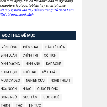
ách dưới dạng PDF có thể download để đọc bằng
omputers, laptops, tablets hay smartphones.
ời quý vị bấm vào đây để vào trang "Tủ Sách Lâm
iên" rồi download sách.
ĐỌC THEO ĐỀ MỤC
BIỂN ĐÔNG
BIÊN KHẢO
BÁO LỀ GIỮA
BÌNH LUẬN
CHÍNH TRỊ
CỔ TÍCH
DINH DƯỠNG
HÌNH ẢNH
KARAOKE
KHOA HỌC
KHÔI HÀI
KỸ THUẬT
MUSICVIDEO
NGHIÊN CỨU
NGHỆ THUẬT
NGỤ NGÔN
NHẠC
QUỐC PHÒNG
SONG NGỮ
SƯU TẦM
SỨC KHOẺ
THIỀN
THƠ
TIN TỨC