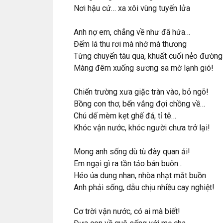
Nơi hậu cứ… xa xôi vùng tuyến lửa
Anh nợ em, chẳng về như đã hứa…
Đếm lá thu rơi mà nhớ mà thương
Từng chuyến tàu qua, khuất cuối nẻo đường
Màng đêm xuống sương sa mờ lạnh gió!
Chiến trường xưa giặc tràn vào, bỏ ngõ!
Bồng con thơ, bến vắng đợi chồng về…
Chú dế mèm kẹt ghế đá, tỉ tê…
Khóc vận nước, khóc người chưa trở lại!
Mong anh sống dù tù đày quan ải!
Em ngại gì ra tần tảo bán buôn...
Héo úa dung nhan, nhòa nhạt mắt buồn
Anh phải sống, dẫu chịu nhiều cay nghiệt!
Cơ trời vận nước, có ai mà biết!