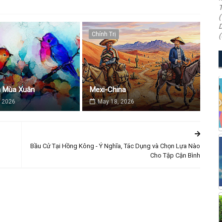
T
(
D
Chính Trị
(
a Mùa Xuân
Mexi-China
 2026
May 18, 2026
Bầu Cử Tại Hồng Kông - Ý Nghĩa, Tác Dụng và Chọn Lựa Nào
Cho Tập Cận Bình