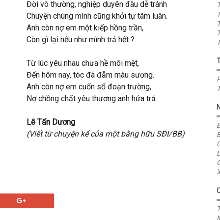
Đời vô thường, nghiệp duyên đâu dễ tránh
T
T
Chuyện chúng mình cũng khởi tự tâm luân.
T
Anh còn nợ em một kiếp hồng trần,
T
Còn gì lại nếu như mình trả hết ?
T
Từ lúc yêu nhau chưa hề mõi mệt,
Đến hôm nay, tóc đã đẫm màu sương.
P
Anh còn nợ em cuốn sổ đoạn trường,
T
Nợ chồng chất yêu thương anh hứa trả.
Lê Tấn Dương
B
(Viết từ chuyện kể của một bằng hữu SĐI/BB)
B
C
D
G
X
T