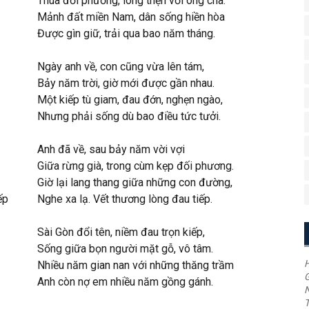
Thua đối phương, lòng thẹn với ông cha.
Mảnh đất miền Nam, dân sống hiền hòa
Được gìn giữ, trải qua bao năm tháng.
Ngày anh về, con cũng vừa lên tám,
Bảy năm trời, giờ mới được gần nhau.
Một kiếp tù giam, đau đớn, nghẹn ngào,
Nhưng phải sống dù bao điều tức tưởi.
Anh đã về, sau bảy năm vời vợi
Giữa rừng già, trong cùm kẹp đối phương.
Giờ lại lang thang giữa những con đường,
ếp
Nghe xa lạ. Vết thương lòng đau tiếp.
Sài Gòn đổi tên, niềm đau trọn kiếp,
Sống giữa bọn người mặt gỗ, vô tâm.
H
Nhiều năm gian nan với những thăng trầm
G
Anh còn nợ em nhiều năm gồng gánh.
T