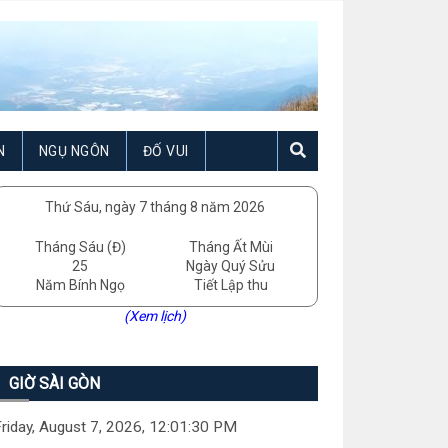
N
NGỤ NGÔN
ĐỐ VUI
Thứ Sáu, ngày 7 tháng 8 năm 2026
Tháng Sáu (Đ)
Tháng Ất Mùi
25
Ngày Quý Sửu
Năm Bính Ngọ
Tiết Lập thu
(Xem lịch)
GIỜ SÀI GÒN
riday, August 7, 2026, 12:01:31 PM