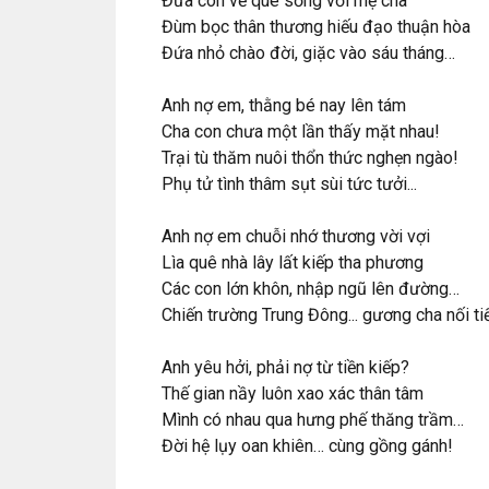
Đưa con về quê sống với mẹ cha
Đùm bọc thân thương hiếu đạo thuận hòa
Đứa nhỏ chào đời, giặc vào sáu tháng…
Anh nợ em, thằng bé nay lên tám
Cha con chưa một lần thấy mặt nhau!
Trại tù thăm nuôi thổn thức nghẹn ngào!
Phụ tử tình thâm sụt sùi tức tưởi...
Anh nợ em chuỗi nhớ thương vời vợi
Lìa quê nhà lây lất kiếp tha phương
Các con lớn khôn, nhập ngũ lên đường…
Chiến trường Trung Đông... gương cha nối ti
Anh yêu hởi, phải nợ từ tiền kiếp?
Thế gian nầy luôn xao xác thân tâm
Mình có nhau qua hưng phế thăng trầm…
Đời hệ lụy oan khiên… cùng gồng gánh!