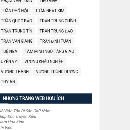
PHẠM VĂN TUẤN
TIỂU BÌNH
TRẦN PHỐ HỘI
TRẦN NHẬT KIM
TRẦN QUỐC BẢO
TRẦN TRUNG CHÍNH
TRẦN TRUNG TÍN
TRẦN TRUNG ĐẠO
TRẦN VĂN GIANG
TRẦN ĐÌNH TUẤN
TUỆ NGA
TÂM MINH NGÔ TẰNG GIAO
UYÊN VY
VƯƠNG KHẨU NGHIỆP
VƯƠNG THANH
VƯƠNG TRÙNG DƯƠNG
THY AN
NHỮNG TRANG WEB HỮU ÍCH
ội Bảo Tồn Di Sản Chữ Nôm
iúp Đọc Truyện Kiều
Nam Hoa Kinh
hi Viện