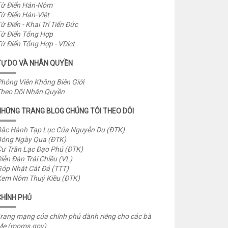
ừ Điển Hán-Nôm
ừ Điển Hán-Việt
ừ Điển - Khai Trí Tiến Đức
ừ Điển Tổng Hợp
ừ Điển Tổng Hợp - VDict
TỰ DO VÀ NHÂN QUYỀN
hóng Viên Không Biên Giới
heo Dõi Nhân Quyền
NHỮNG TRANG BLOG CHÚNG TÔI THEO DÕI
ắc Hành Tạp Lục Của Nguyễn Du (ĐTK)
óng Ngày Qua (ĐTK)
ư Trần Lạc Đạo Phú (ĐTK)
iễn Đàn Trái Chiều (VL)
óp Nhặt Cát Đá (TTT)
em Nôm Thuý Kiều (ĐTK)
CHÍNH PHỦ
rang mạng của chính phủ dành riêng cho các bà
Mẹ (moms.gov)