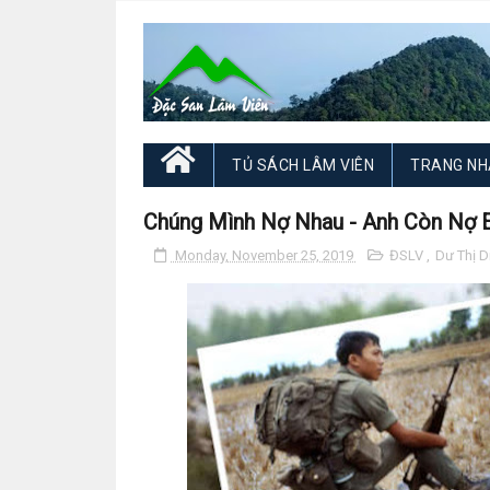
TỦ SÁCH LÂM VIÊN
TRANG NH
Chúng Mình Nợ Nhau - Anh Còn Nợ
Monday, November 25, 2019
ĐSLV
,
Dư Thị 