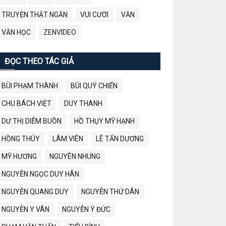
TRUYỆN THẬT NGẮN
VUI CƯỜI
VĂN
VĂN HỌC
ZENVIDEO
ĐỌC THEO TÁC GIẢ
BÙI PHẠM THÀNH
BÙI QUÝ CHIẾN
CHU BÁCH VIỆT
DUY THANH
DƯ THỊ DIỄM BUỒN
HỒ THỤY MỸ HẠNH
HỒNG THÚY
LÂM VIÊN
LÊ TẤN DƯƠNG
MỸ HƯƠNG
NGUYÊN NHUNG
NGUYỄN NGỌC DUY HÂN
NGUYỄN QUANG DUY
NGUYỄN THỨ DÂN
NGUYỄN Y VÂN
NGUYỄN Ý ĐỨC