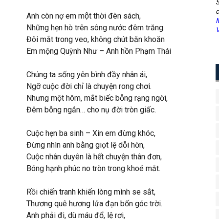
S
c
Anh còn nợ em một thời đèn sách,
M
Những hẹn hò trên sông nước đêm trăng.
V
Đôi mắt trong veo, không chút băn khoăn
Em mộng Quỳnh Như – Anh hồn Phạm Thái
Chúng ta sống yên bình đầy nhân ái,
Ngỡ cuộc đời chỉ là chuyện rong chơi.
Nhưng một hôm, mắt biếc bỗng rạng ngời,
Đêm bỗng ngắn… cho nụ đời tròn giấc.
Cuộc hẹn ba sinh – Xin em đừng khóc,
Đừng nhìn anh bằng giọt lệ dỗi hờn,
Cuộc nhân duyên là hết chuyện thân đơn,
Bóng hạnh phúc no tròn trong khoé mắt.
Rồi chiến tranh khiến lòng mình se sắt,
Thương quê hương lửa đạn bốn góc trời.
Anh phải đi, dù máu đổ, lệ rơi,