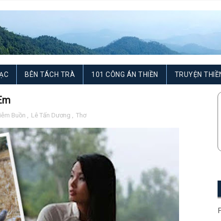
ẠC
BÊN TÁCH TRÀ
101 CÔNG ÁN THIỀN
TRUYỆN THIỀ
 Em
Diễm Buồn
,
Lê Tấn Dương
,
Thơ
F