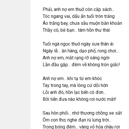
Phải, anh nợ em thuở còn cắp sách...
Tóc ngang vai, dấu ấn tuổi tròn trăng
Áo trắng bay, chưa sầu muộn băn khoăn
Thầy cô, bè bạn... tâm hồn thư thái
Tuổi ngà ngọc thuở ngày xưa thân ái
Ngày lễ… ăn hàng, dạo phố, rong chơi...
Anh nợ em, mắt rạng rỡ sáng ngời
Lần đầu gặp... đêm về không tròn giấc!
Anh nợ em... khi tạ từ em khóc
Tay trong tay, mà lòng cứ dỗi hờn
Lỗi anh đó, hồn lạc bến cô đơn…
Bởi tiễn đưa nào không rơi nước mắt!
Sau hôn phối... nhớ thương chồng se sắt
Ôm con thơ, nghe đạn rú lưng trời...
Trong bóng đêm... vàng võ hỏa châu rơi