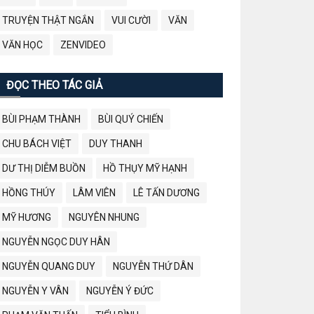
TRUYỆN THẬT NGẮN
VUI CƯỜI
VĂN
VĂN HỌC
ZENVIDEO
ĐỌC THEO TÁC GIẢ
BÙI PHẠM THÀNH
BÙI QUÝ CHIẾN
CHU BÁCH VIỆT
DUY THANH
DƯ THỊ DIỄM BUỒN
HỒ THỤY MỸ HẠNH
HỒNG THÚY
LÂM VIÊN
LÊ TẤN DƯƠNG
MỸ HƯƠNG
NGUYÊN NHUNG
NGUYỄN NGỌC DUY HÂN
NGUYỄN QUANG DUY
NGUYỄN THỨ DÂN
NGUYỄN Y VÂN
NGUYỄN Ý ĐỨC