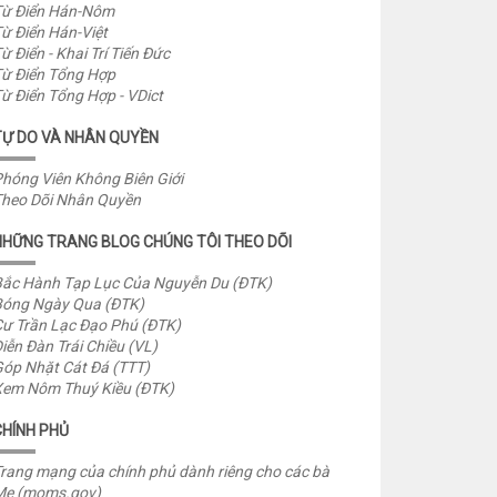
ừ Điển Hán-Nôm
ừ Điển Hán-Việt
ừ Điển - Khai Trí Tiến Đức
ừ Điển Tổng Hợp
ừ Điển Tổng Hợp - VDict
TỰ DO VÀ NHÂN QUYỀN
hóng Viên Không Biên Giới
heo Dõi Nhân Quyền
NHỮNG TRANG BLOG CHÚNG TÔI THEO DÕI
ắc Hành Tạp Lục Của Nguyễn Du (ĐTK)
óng Ngày Qua (ĐTK)
ư Trần Lạc Đạo Phú (ĐTK)
iễn Đàn Trái Chiều (VL)
óp Nhặt Cát Đá (TTT)
em Nôm Thuý Kiều (ĐTK)
CHÍNH PHỦ
rang mạng của chính phủ dành riêng cho các bà
Mẹ (moms.gov)