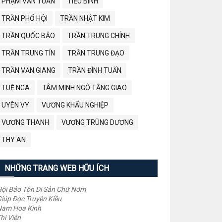
PHẠM VĂN TUẤN
TIỂU BÌNH
TRẦN PHỐ HỘI
TRẦN NHẬT KIM
TRẦN QUỐC BẢO
TRẦN TRUNG CHÍNH
TRẦN TRUNG TÍN
TRẦN TRUNG ĐẠO
TRẦN VĂN GIANG
TRẦN ĐÌNH TUẤN
TUỆ NGA
TÂM MINH NGÔ TẰNG GIAO
UYÊN VY
VƯƠNG KHẨU NGHIỆP
VƯƠNG THANH
VƯƠNG TRÙNG DƯƠNG
THY AN
NHỮNG TRANG WEB HỮU ÍCH
ội Bảo Tồn Di Sản Chữ Nôm
iúp Đọc Truyện Kiều
Nam Hoa Kinh
hi Viện