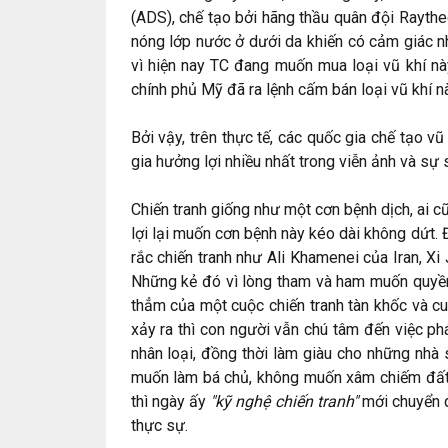
(ADS), chế tạo bởi hãng thầu quân đội Rayth
nóng lớp nước ở dưới da khiến có cảm giác n
vì hiện nay TC đang muốn mua loại vũ khí n
chính phủ Mỹ đã ra lệnh cấm bán loại vũ khí n
Bởi vậy, trên thực tế, các quốc gia chế tạo v
gia hưởng lợi nhiều nhất trong viễn ảnh và sự s
Chiến tranh giống như một cơn bệnh dịch, ai c
lợi lại muốn cơn bệnh này kéo dài không dứt. 
rắc chiến tranh như Ali Khamenei của Iran, X
Những kẻ đó vì lòng tham và ham muốn quyền 
thẳm của một cuộc chiến tranh tàn khốc và cu
xảy ra thì con người vẫn chú tâm đến việc phát 
nhân loại, đồng thời làm giàu cho những nhà s
muốn làm bá chủ, không muốn xâm chiếm đất đ
thì ngày ấy
"kỹ nghệ chiến tranh"
mới chuyển q
thực sự.