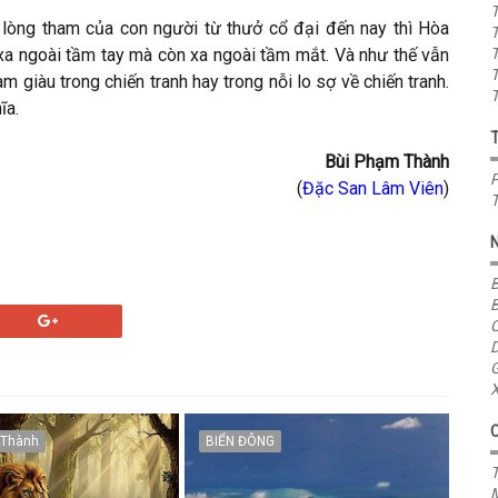
T
ề lòng tham của con người từ thưở cổ đại đến nay thì Hòa
T
 xa ngoài tầm tay mà còn xa ngoài tầm mắt. Và như thế vẫn
T
T
àm giàu trong chiến tranh hay trong nỗi lo sợ về chiến tranh.
T
ĩa.
Bùi Phạm Thành
P
(
Đặc San Lâm Viên
)
T
B
B
C
D
G
X
 Thành
BIỂN ĐÔNG
T