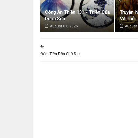
Công Án Thiền 131 - Thiền Của
Truyện 
Dược Sơn
Và Thỏ
August 07, 2026
August 
Đêm Tiền Đồn Chờ Địch