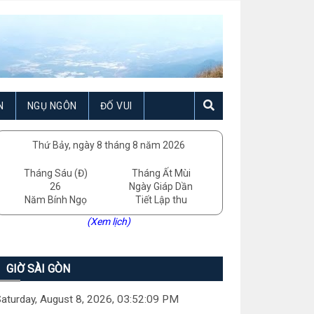
N
NGỤ NGÔN
ĐỐ VUI
Thứ Bảy, ngày 8 tháng 8 năm 2026
Tháng Sáu (Đ)
Tháng Ất Mùi
26
Ngày Giáp Dần
Năm Bính Ngọ
Tiết Lập thu
(Xem lịch)
GIỜ SÀI GÒN
aturday, August 8, 2026, 03:52:11 PM