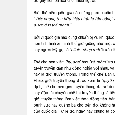
đủ gây nên tai họa cho nhiều người.
Biết thế nên quốc gia nào cũng phải chuẩn bị
"Việc phòng thủ hữu hiệu nhất là tấn công"
v
được ở vị thế mạnh."
Bởi vì quốc gia nào cũng chuẩn bị vũ khí quố
nên tình hình an ninh thế giới giống như một
hay người Mỹ gọi là
"blink - chớp mắt"
trước t
Thế cho nên việc
"hù, dọa"
hay
"võ mồm"
trở 
tuyên truyền gần như đồng nghĩa với nhau, và
này là giới truyền thông. Trong thể chế Dâ
Pháp, giới truyền thông được xem là
"quyền 
định, thế cho nên giới truyền thông đã sử d
hay độc tài chuyên chế thì truyền thông là ti
giới truyền thông làm việc theo đồng tiền, bên
bênh vực hay quảng bá cho bên đó, không hề 
của quốc gia. Từ lẽ đó, ngày nay chúng ta c