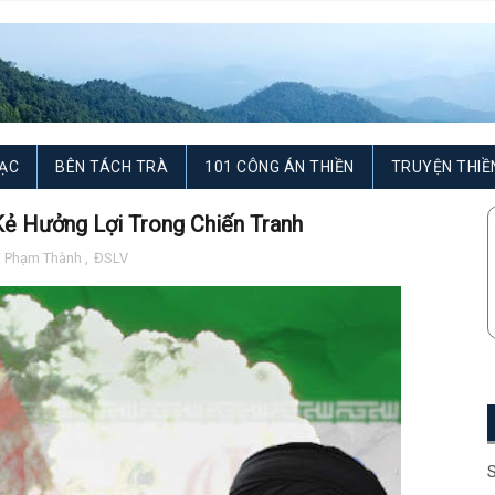
ẠC
BÊN TÁCH TRÀ
101 CÔNG ÁN THIỀN
TRUYỆN THIỀ
Kẻ Hưởng Lợi Trong Chiến Tranh
i Phạm Thành
,
ĐSLV
S