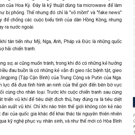
eon của Hoa Kỳ. Đây là kỹ thuật dùng tia microwave để làm
hư bị phỏng. Thế nhưng đó chỉ là "võ mồm" và "fake news"
ày để chống các cuộc biểu tình của dân Hồng Kông, nhưng
ày ra nước ngoài.
ũ khí tân tiến như Mỹ, Nga, Anh, Pháp và Đức là những quốc
ợ hãi chiến tranh.
ũng sợ, ai cũng muốn tránh, trong khi đó có những kẻ hưởng
Điều đau buồn là có những kẻ vẫn đi gieo rắc bệnh tật, gieo
i Jingping (Tập Cận Bình) của Trung Cộng và Putin của Nga.
lực đã đưa tình hình an ninh của thế giới đến bên bờ vực
ối cùng cho nhân loại. Trước khi cuộc chiến tranh sau cùng
triển vũ khí để tiêu diệt địch thủ, hay đúng ra là tiêu diệt
ản xuất vũ khí. Chỉ khi nào trên thế giới không còn kẻ nào
ai của quốc gia khác để khai thác tài nguyên thiên nhiên
H
ua kỹ nghệ phục vụ nhân sinh, và như thế mới có Hòa Bình
G
T