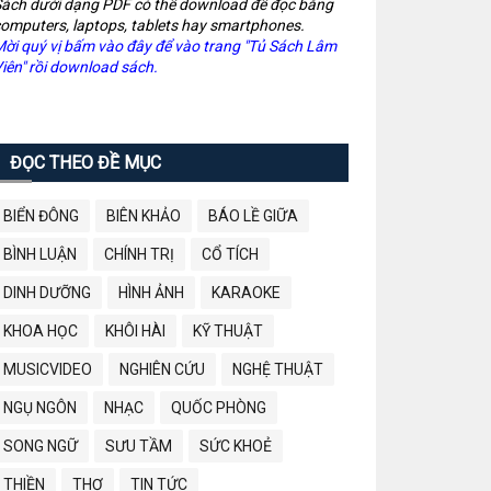
ách dưới dạng PDF có thể download để đọc bằng
omputers, laptops, tablets hay smartphones.
ời quý vị bấm vào đây để vào trang "Tủ Sách Lâm
iên" rồi download sách.
ĐỌC THEO ĐỀ MỤC
BIỂN ĐÔNG
BIÊN KHẢO
BÁO LỀ GIỮA
BÌNH LUẬN
CHÍNH TRỊ
CỔ TÍCH
DINH DƯỠNG
HÌNH ẢNH
KARAOKE
KHOA HỌC
KHÔI HÀI
KỸ THUẬT
MUSICVIDEO
NGHIÊN CỨU
NGHỆ THUẬT
NGỤ NGÔN
NHẠC
QUỐC PHÒNG
SONG NGỮ
SƯU TẦM
SỨC KHOẺ
THIỀN
THƠ
TIN TỨC