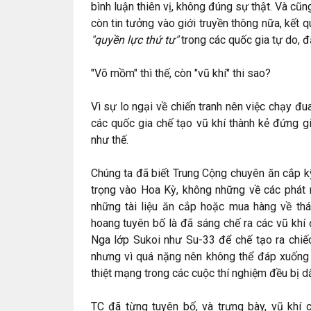
bình luận thiên vị, không đúng sự thật. Và cũn
còn tin tưởng vào giới truyền thông nữa, kết qu
"quyền lực thứ tư"
trong các quốc gia tự do, đ
"Võ mồm" thì thế, còn "vũ khí" thi sao?
Vì sự lo ngại về chiến tranh nên việc chạy đu
các quốc gia chế tạo vũ khí thành kẻ đứng g
như thế.
Chúng ta đã biết Trung Cộng chuyên ăn cắp kỹ
trọng vào Hoa Kỳ, không những về các phát 
những tài liệu ăn cắp hoặc mua hàng về thá
hoang tuyên bố là đã sáng chế ra các vũ khí
Nga lớp Sukoi như Su-33 để chế tạo ra ch
nhưng vì quá nặng nên không thể đáp xuống
thiệt mạng trong các cuộc thí nghiệm đều bị d
TC đã từng tuyên bố, và trưng bày, vũ kh