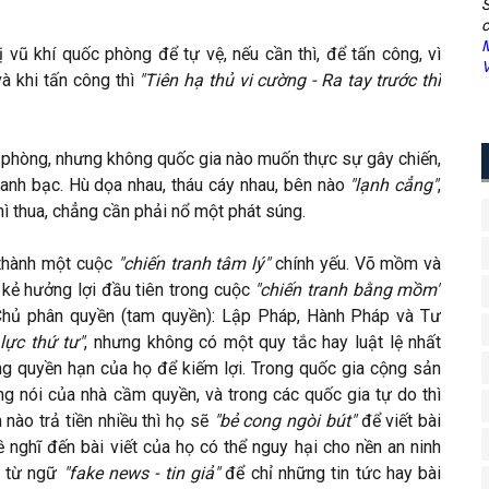
S
c
M
 vũ khí quốc phòng để tự vệ, nếu cần thì, để tấn công, vì
V
à khi tấn công thì
"Tiên hạ thủ vi cường - Ra tay trước thì
c phòng, nhưng không quốc gia nào muốn thực sự gây chiến,
 canh bạc. Hù dọa nhau, tháu cáy nhau, bên nào
"lạnh cẳng"
,
hì thua, chẳng cần phải nổ một phát súng.
thành một cuộc
"chiến tranh tâm lý"
chính yếu. Võ mồm và
 kẻ hưởng lợi đầu tiên trong cuộc
"chiến tranh bằng mồm"
n Chủ phân quyền (tam quyền): Lập Pháp, Hành Pháp và Tư
lực thứ tư"
, nhưng không có một quy tắc hay luật lệ nhất
ụng quyền hạn của họ để kiếm lợi. Trong quốc gia cộng sản
ếng nói của nhà cầm quyền, và trong các quốc gia tự do thì
 nào trả tiền nhiều thì họ sẽ
"bẻ cong ngòi bút"
để viết bài
nghĩ đến bài viết của họ có thể nguy hại cho nền an ninh
ó từ ngữ
"fake news - tin giả"
để chỉ những tin tức hay bài