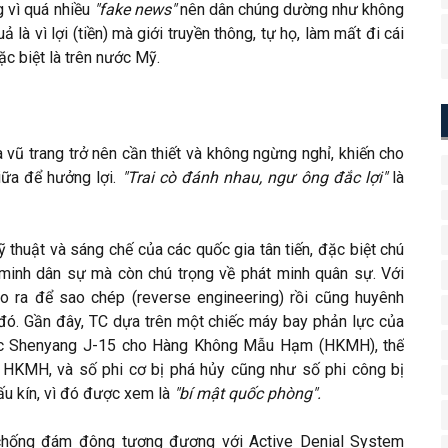
g vì quá nhiều
"fake news"
nên dân chúng dường như không
ả là vì lợi (tiền) mà giới truyền thông, tự họ, làm mất đi cái
ặc biệt là trên nước Mỹ.
a vũ trang trở nên cần thiết và không ngừng nghỉ, khiến cho
iữa để hưởng lợi.
"Trai cò đánh nhau, ngư ông đắc lợi"
là
 thuật và sáng chế của các quốc gia tân tiến, đặc biệt chú
minh dân sự mà còn chú trọng về phát minh quân sự. Với
o ra để sao chép (reverse engineering) rồi cũng huyênh
 đó. Gần đây, TC dựa trên một chiếc máy bay phản lực của
iếc Shenyang J-15 cho Hàng Không Mẫu Hạm (HKMH), thế
 HKMH, và số phi cơ bị phá hủy cũng như số phi công bị
ấu kín, vì đó được xem là
"bí mật quốc phòng".
í chống đám đông tương đương với Active Denial System