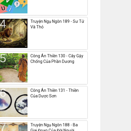
Truyện Ngụ Ngôn 189 - Sư Tử
Và Thỏ
Công Án Thiền 130 - Cây Gậy
Chống Của Phần Dương
Công Án Thiền 131 - Thiền
Của Dược Sơn
Truyện Ngụ Ngôn 188 - Ba
Giai Đoạn Của Đời Người