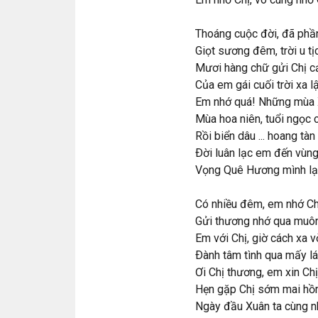
Thoáng cuộc đời, đã phần
Giọt sương đêm, trời u 
Mươi hàng chữ gửi Chị c
Của em gái cuối trời xa l
Em nhớ quá! Những mùa 
Mùa hoa niên, tuổi ngọc 
Rồi biển dâu ... hoang tà
Ðời luân lạc em đến vùn
Vọng Quê Hương mình lại
Có nhiều đêm, em nhớ Chị
Gửi thương nhớ qua muôn
Em với Chị, giờ cách xa vời
Ðành tâm tình qua mấy l
Ơi Chị thương, em xin Ch
Hẹn gặp Chị sớm mai hồn
Ngày đầu Xuân ta cùng n