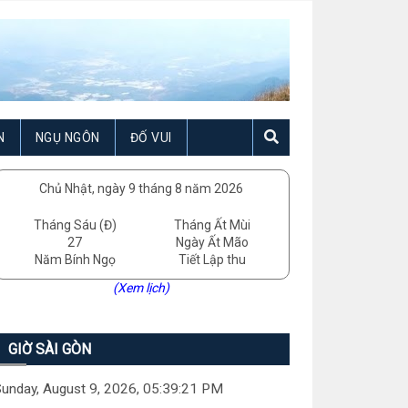
N
NGỤ NGÔN
ĐỐ VUI
Chủ Nhật, ngày 9 tháng 8 năm 2026
Tháng Sáu (Đ)
Tháng Ất Mùi
27
Ngày Ất Mão
Năm Bính Ngọ
Tiết Lập thu
(Xem lịch)
GIỜ SÀI GÒN
unday, August 9, 2026, 05:39:23 PM