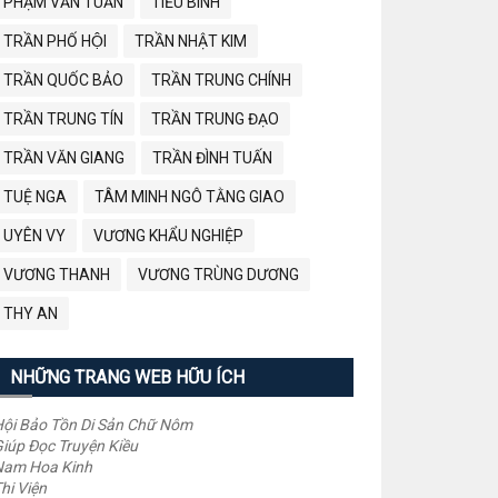
PHẠM VĂN TUẤN
TIỂU BÌNH
TRẦN PHỐ HỘI
TRẦN NHẬT KIM
TRẦN QUỐC BẢO
TRẦN TRUNG CHÍNH
TRẦN TRUNG TÍN
TRẦN TRUNG ĐẠO
TRẦN VĂN GIANG
TRẦN ĐÌNH TUẤN
TUỆ NGA
TÂM MINH NGÔ TẰNG GIAO
UYÊN VY
VƯƠNG KHẨU NGHIỆP
VƯƠNG THANH
VƯƠNG TRÙNG DƯƠNG
THY AN
NHỮNG TRANG WEB HỮU ÍCH
ội Bảo Tồn Di Sản Chữ Nôm
iúp Đọc Truyện Kiều
Nam Hoa Kinh
hi Viện