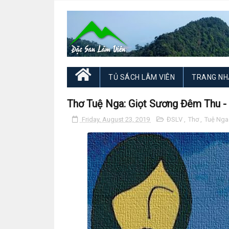
TỦ SÁCH LÂM VIÊN
TRANG NH
Thơ Tuệ Nga: Giọt Sương Đêm Thu -
Friday, August 23, 2019
ĐSLV
,
Thơ
,
Tuệ Nga