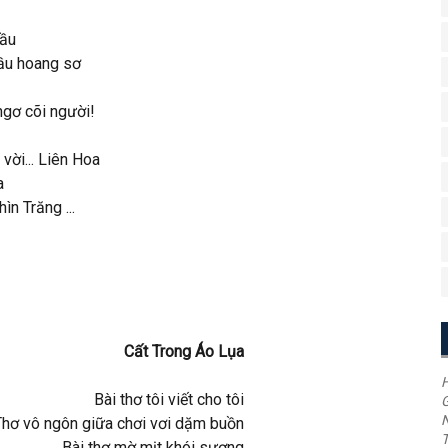
sầu
ầu hoang sơ
gơ cõi người!
vời... Liên Hoa
a
n Trăng ...
Cất Trong Áo Lụa
H
Bài thơ tôi viết cho tôi
G
Thơ vô ngôn giữa chơi vơi dặm buồn
T
Bài thơ mờ mịt khói sương