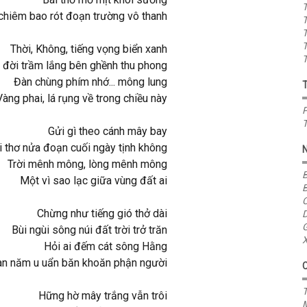
T
chiêm bao rót đoạn trường vô thanh
T
T
T
Thời, Không, tiếng vọng biển xanh
T
 đời trầm lắng bên ghềnh thu phong
Đàn chùng phím nhớ... mông lung
Vàng phai, lá rụng về trong chiều này
P
T
Gửi gì theo cánh mây bay
i thơ nửa đoạn cuối ngày tịnh không
Trời mênh mông, lòng mênh mông
B
Một vì sao lạc giữa vùng đất ai
B
C
Chừng như tiếng gió thở dài
D
G
Bùi ngùi sông núi đất trời trở trăn
X
Hỏi ai đếm cát sông Hằng
n năm u uẩn băn khoăn phận người
T
Hững hờ mây trắng vẫn trôi