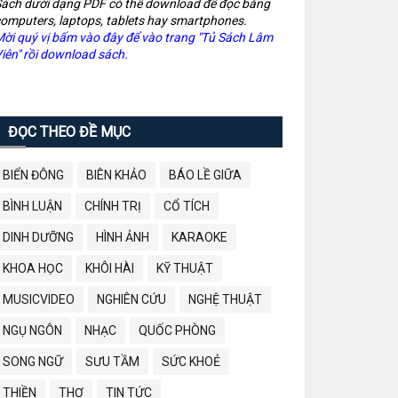
ách dưới dạng PDF có thể download để đọc bằng
omputers, laptops, tablets hay smartphones.
ời quý vị bấm vào đây để vào trang "Tủ Sách Lâm
iên" rồi download sách.
ĐỌC THEO ĐỀ MỤC
BIỂN ĐÔNG
BIÊN KHẢO
BÁO LỀ GIỮA
BÌNH LUẬN
CHÍNH TRỊ
CỔ TÍCH
DINH DƯỠNG
HÌNH ẢNH
KARAOKE
KHOA HỌC
KHÔI HÀI
KỸ THUẬT
MUSICVIDEO
NGHIÊN CỨU
NGHỆ THUẬT
NGỤ NGÔN
NHẠC
QUỐC PHÒNG
SONG NGỮ
SƯU TẦM
SỨC KHOẺ
THIỀN
THƠ
TIN TỨC