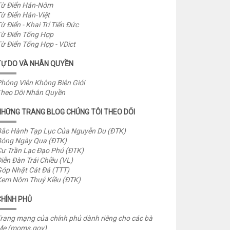
ừ Điển Hán-Nôm
ừ Điển Hán-Việt
ừ Điển - Khai Trí Tiến Đức
ừ Điển Tổng Hợp
ừ Điển Tổng Hợp - VDict
TỰ DO VÀ NHÂN QUYỀN
hóng Viên Không Biên Giới
heo Dõi Nhân Quyền
NHỮNG TRANG BLOG CHÚNG TÔI THEO DÕI
ắc Hành Tạp Lục Của Nguyễn Du (ĐTK)
óng Ngày Qua (ĐTK)
ư Trần Lạc Đạo Phú (ĐTK)
iễn Đàn Trái Chiều (VL)
óp Nhặt Cát Đá (TTT)
em Nôm Thuý Kiều (ĐTK)
CHÍNH PHỦ
rang mạng của chính phủ dành riêng cho các bà
Mẹ (moms.gov)