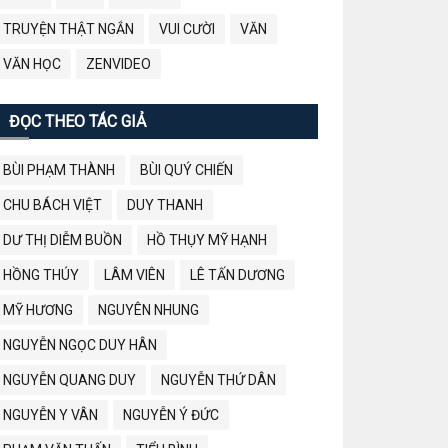
TRUYỆN THẬT NGẮN
VUI CƯỜI
VĂN
VĂN HỌC
ZENVIDEO
ĐỌC THEO TÁC GIẢ
BÙI PHẠM THÀNH
BÙI QUÝ CHIẾN
CHU BÁCH VIỆT
DUY THANH
DƯ THỊ DIỄM BUỒN
HỒ THỤY MỸ HẠNH
HỒNG THÚY
LÂM VIÊN
LÊ TẤN DƯƠNG
MỸ HƯƠNG
NGUYÊN NHUNG
NGUYỄN NGỌC DUY HÂN
NGUYỄN QUANG DUY
NGUYỄN THỨ DÂN
NGUYỄN Y VÂN
NGUYỄN Ý ĐỨC