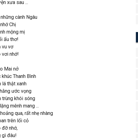
ện xưa sau ...
t những cành Ngâu
 nhớ Chị
ình mộng mị
i ấu thơ!
n vu vơ
 vơi nhớ!
ào Mai nở
c khúc Thanh Bình
 lá thật xanh
 hằng ước vọng
 trùng khói sóng
lặng mênh mang ...
thoảng qua, rất nhẹ nhàng
n trên lối cỏ
o đỡ nhớ,
 gì đâu!