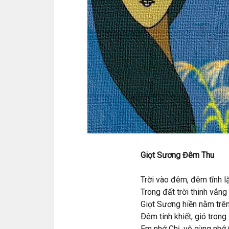
Giọt Sương Đêm Thu
Trời vào đêm, đêm tĩnh l
Trong đất trời thinh vắng .
Giọt Sương hiền nằm trên
Ðêm tinh khiết, gió trong
Em nhớ Chị, vô cùng nhớ 