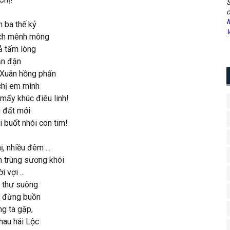
S
c
M
 ba thế kỷ
V
tịch mênh mông
ả tấm lòng
ận đận
Xuân hồng phấn
chị em mình
n mấy khúc điêu linh!
g đất mới
 buốt nhói con tim!
, nhiều đêm ...
 trùng sương khói
 vợi ...
á thư suông
ị đừng buồn
g ta gặp,
hau hái Lộc