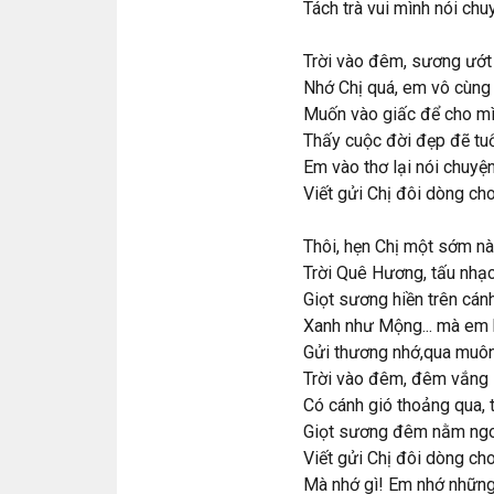
Tách trà vui mình nói chuy
Trời vào đêm, sương ướ
Nhớ Chị quá, em vô cùng
Muốn vào giấc để cho m
Thấy cuộc đời đẹp đẽ tuổ
Em vào thơ lại nói chuyệ
Viết gửi Chị đôi dòng cho
Thôi, hẹn Chị một sớm n
Trời Quê Hương, tấu nhạ
Giọt sương hiền trên cánh
Xanh như Mộng... mà em
Gửi thương nhớ,qua muôn
Trời vào đêm, đêm vắng 
Có cánh gió thoảng qua, 
Giọt sương đêm nằm ngoa
Viết gửi Chị đôi dòng ch
Mà nhớ gì! Em nhớ những