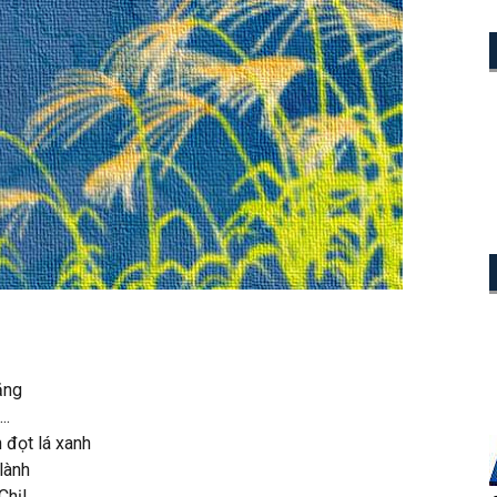
ặng
..
 đọt lá xanh
 lành
Chị!