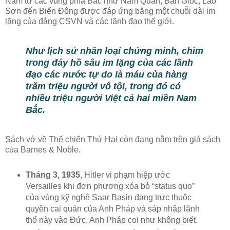
Nam từ các vùng phía Bắc như Nam Quan, Bản Giốc, Lão
Sơn đến Biển Đông được đáp ứng bằng một chuỗi dài im
lặng của đảng CSVN và các lãnh đạo thế giới.
Như lịch sử nhân loại chứng minh, chìm
trong đáy hồ sâu im lặng của các lãnh
đạo các nước tự do là máu của hàng
trăm triệu người vô tội, trong đó có
nhiều triệu người Việt cả hai miền Nam
Bắc.
Sách vở về Thế chiến Thứ Hai còn đang nằm trên giá sách
của Barnes & Noble.
Tháng 3, 1935
, Hitler vi phạm hiệp ước
Versailles khi đơn phương xóa bỏ “status quo”
của vùng kỹ nghệ Saar Basin đang trực thuộc
quyền cai quản của Anh Pháp và sáp nhập lãnh
thổ này vào Đức. Anh Pháp coi như không biết.