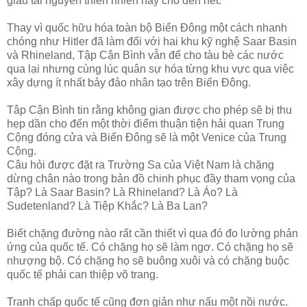
giàu tài nguyên thiên nhiên này cho đến hết.
Thay vì quốc hữu hóa toàn bộ Biển Đông một cách nhanh
chóng như Hitler đã làm đối với hai khu kỹ nghệ Saar Basin
và Rhineland, Tập Cận Bình vẫn để cho tàu bè các nước
qua lại nhưng cùng lúc quân sự hóa từng khu vực qua việc
xây dựng ít nhất bảy đảo nhân tạo trên Biển Đông.
Tâp Cận Bình tin rằng không gian được cho phép sẽ bị thu
hẹp dần cho đến một thời điểm thuận tiện hải quan Trung
Cộng đóng cửa và Biển Đông sẽ là một Venice của Trung
Cộng.
Câu hỏi được đặt ra Trường Sa của Việt Nam là chặng
dừng chân nào trong bản đồ chinh phục đầy tham vọng của
Tập? Là Saar Basin? Là Rhineland? Là Áo? Là
Sudetenland? Là Tiệp Khắc? Là Ba Lan?
Biết chặng đường nào rất cần thiết vì qua đó đo lường phản
ứng của quốc tế. Có chặng họ sẽ làm ngơ. Có chặng họ sẽ
nhượng bộ. Có chặng họ sẽ buông xuôi và có chặng buộc
quốc tế phải can thiệp võ trang.
Tranh chấp quốc tế cũng đơn giản như nấu một nồi nước.