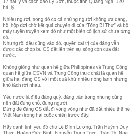
17 hải lý và cách đảo Lý Sơn, thuộc tỉnh Quảng Ngãi 120
hải lý.
Nhiều người, trong đó có cả những người không ưa đảng,
hồi hộp đợi chờ kết quả chuyến đi của “Tổng Bí Thư” và bộ
máy tuyên truyền xem đó như một biến cố lịch sử chưa từng
có.
Nhưng rồi đâu cũng vào đó, quyền cai trị của đảng vẫn
được các chóp bu CS đặt lên trên sự sống còn của đất
nước.
Không giống như quan hệ giữa Philippines và Trung Cộng,
quan hệ giữa CSVN và Trung Cộng thực chất là quan hệ
giữa hai đảng CS với một quá khứ nhiều nóng lạnh nhưng
khó tách rời nhau.
Yêu nước là điều đáng quý, đáng trân trọng nhưng cũng
nên đặt đúng chỗ, đúng người.
Đừng để đảng CS dắt đi vòng vòng như đã dắt nhiều thế hệ
Việt Nam trong hai cuộc chiến trước đây.
Hãy dành tình yêu đó cho Lê Đình Lượng, Trần Huỳnh Duy
Thức, Hoàng Đức Bình, Nguyễn Trung Trực , Trần Thị Nga,