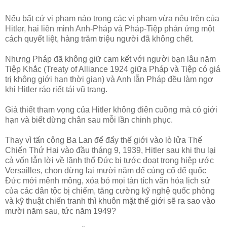
Nếu bất cứ vi phạm nào trong các vi phạm vừa nêu trên của
Hitler, hai liên minh Anh-Pháp và Pháp-Tiệp phản ứng một
cách quyết liệt, hàng trăm triệu người đã không chết.
Nhưng Pháp đã không giữ cam kết với người bạn lâu năm
Tiệp Khắc (Treaty of Alliance 1924 giữa Pháp và Tiệp có giá
trị không giới hạn thời gian) và Anh lẫn Pháp đều làm ngơ
khi Hitler ráo riết tái vũ trang.
Giả thiết tham vọng của Hitler không điên cuồng mà có giới
hạn và biết dừng chân sau mỗi lần chinh phục.
Thay vì tấn công Ba Lan để đẩy thế giới vào lò lửa Thế
Chiến Thứ Hai vào đầu tháng 9, 1939, Hitler sau khi thu lại
cả vốn lẫn lời về lãnh thổ Đức bị tước đoạt trong hiệp ước
Versailles, chọn dừng lại mười năm để củng cố đế quốc
Đức mới mênh mông, xóa bỏ mọi tàn tích văn hóa lịch sử
của các dân tộc bị chiếm, tăng cường kỹ nghệ quốc phòng
và kỹ thuật chiến tranh thì khuôn mặt thế giới sẽ ra sao vào
mười năm sau, tức năm 1949?