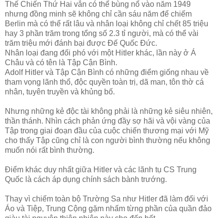
Thế Chiến Thứ Hai vẫn có thể bùng nổ vào năm 1949
nhưng đồng minh sẽ không chỉ cần sáu năm để chiếm
Berlin mà có thể rất lâu và nhân loại không chỉ chết 85 triệu
hay 3 phần trăm trong tổng số 2.3 tỉ người, mà có thể vài
trăm triệu mới đánh bại được Đế Quốc Đức.
Nhân loại đang đối phó với một Hitler khác, lần này ở Á
Châu và có tên là Tập Cận Bình.
Adolf Hitler và Tập Cận Bình có những điểm giống nhau về
tham vọng lãnh thổ, độc quyền toàn trị, dã man, tôn thờ cá
nhân, tuyên truyền và khủng bố.
Nhưng những kẻ độc tài không phải là những kẻ siêu nhiên,
thần thánh. Nhìn cách phản ứng đầy sợ hãi và vội vàng của
Tập trong giai đoạn đầu của cuộc chiến thương mại với Mỹ
cho thấy Tập cũng chỉ là con người bình thường nếu không
muốn nói rất bình thường.
Điểm khác duy nhất giữa Hitler và các lãnh tụ CS Trung
Quốc là cách áp dụng chính sách bành trướng.
Thay vì chiếm toàn bộ Trường Sa như Hitler đã làm đối với
Áo và Tiệp, Trung Cộng gặm nhấm từng phần của quần đảo