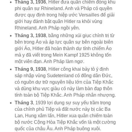
Tháng 3, 1936
, Hitler đưa quân chiếm đóng khu
phi quân sự Rhineland. Anh và Pháp có quyền
được quy định trong hiệp ước Versailles để giải
giới hay đánh bật quân Hitler ra khỏi vùng
Rhineland. Anh Pháp ngồi yên.
Tháng 3, 1938
, bằng những xúi giục chính trị từ
bên trong Áo và áp lực quân sự bên ngoài biên
giới Áo, Hitler đã hoàn thành dự tính chiếm Áo
mà y đã viết trong Mein Kampf 1925 không tốn
một viên đạn. Anh Pháp làm ngơ.
Tháng 9, 1938
, Hitler công khai bày tỏ ý định
sáp nhập vùng Sudetenland có đông dân Đức,
có nguồn dự trữ nguyên liệu lớn của Tiệp Khắc
và dùng khu vực giàu có này làm bàn đạp thôn
tính toàn bộ Tiệp Khắc. Anh Pháp nhân nhượng.
Tháng 3
, 1939 lợi dụng sự suy yếu trầm trọng
của chính phủ Tiệp và đất nước này bị các Ba
Lan, Hung xâm lấn, Hitler xua quân chiếm toàn
bộ nước Cộng Hòa Tiệp Khắc vốn là một cường
quốc của châu Âu. Anh Pháp buông xuôi.