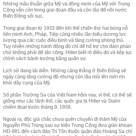
Những mâu thuẫn giữa Mỹ và đồng minh của Mỹ với Trung
Cộng vẫn còn trong giai đoạn đầu và còn lâu để nồi nước
Biển Đông sôi sục.
Trong giai đoạn từ 1933 đến khi thế chiến thứ hai bùng nỗ
liên minh Anh, Pháp, Tiệp cũng nhiều lần biểu dương lực
lượng qua các cuộc điều binh và tăng cường phòng thủ.
Tuy nhiên những hành động đó chỉ để hổ trợ cho đàm phán
chứ không phải để tấn công. Hitler biết rõ điều đó và tiếp tục
chính sách bành trướng bằng quân sự.
Lịch sử đang tái diễn. Những căng thẳng ở Biển Đông sẽ
ngày càng tăng cường độ nhưng còn lâu mũi tên mới rời
khỏi dây cung của Mỹ.
Số phận Trường Sa của Việt Nam hôm nay, vì thế, có thể sẽ
giống như các lãnh thổ, các quốc gia bị Hitler và Stalin
chiếm đoạt trước tháng 9, 1939.
Ngoài ra, độc giả chắc chưa quên chuyến đi thăm Mỹ của
Nguyễn Phú Trọng sau sự kiện Trung Cộng đưa giàn khoan
HD-981 đến cách đảo Tri Tôn thuộc quần đảo Hoàng Sa chỉ