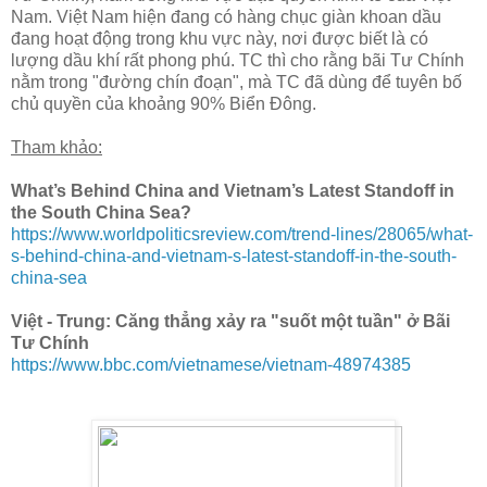
Nam. Việt Nam hiện đang có hàng chục giàn khoan dầu
đang hoạt động trong khu vực này, nơi được biết là có
lượng dầu khí rất phong phú. TC thì cho rằng bãi Tư Chính
nằm trong "đường chín đoạn", mà TC đã dùng để tuyên bố
chủ quyền của khoảng 90% Biển Đông.
Tham khảo:
What’s Behind China and Vietnam’s Latest Standoff in
the South China Sea?
https://www.worldpoliticsreview.com/trend-lines/28065/what-
s-behind-china-and-vietnam-s-latest-standoff-in-the-south-
china-sea
Việt - Trung: Căng thẳng xảy ra "suốt một tuần" ở Bãi
Tư Chính
https://www.bbc.com/vietnamese/vietnam-48974385