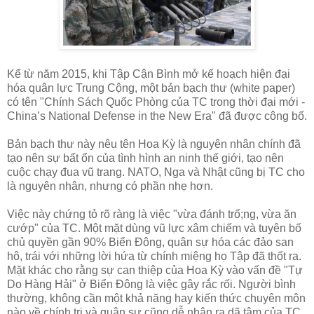
Kể từ năm 2015, khi Tập Cận Bình mở kế hoạch hiện đại
hóa quân lực Trung Cộng, một bản bạch thư (white paper)
có tên "Chính Sách Quốc Phòng của TC trong thời đại mới -
China’s National Defense in the New Era" đã được công bố.
Bản bạch thư này nêu tên Hoa Kỳ là nguyên nhân chính đã
tạo nên sự bất ổn của tình hình an ninh thế giới, tạo nên
cuộc chạy đua vũ trang. NATO, Nga và Nhật cũng bị TC cho
là nguyên nhân, nhưng có phần nhẹ hơn.
Việc này chứng tỏ rõ ràng là việc "vừa đánh trố;ng, vừa ăn
cướp" của TC. Một mặt dùng vũ lực xâm chiếm và tuyên bố
chủ quyền gần 90% Biển Đông, quân sự hóa các đảo san
hô, trái với những lời hứa từ chính miệng họ Tập đã thốt ra.
Mặt khác cho rằng sự can thiệp của Hoa Kỳ vào vấn đề "Tự
Do Hàng Hải" ở Biển Đông là việc gây rắc rối. Người bình
thường, không cần một khả năng hay kiến thức chuyên môn
nào về chính trị và quân sự cũng dễ nhận ra dã tâm của TC.