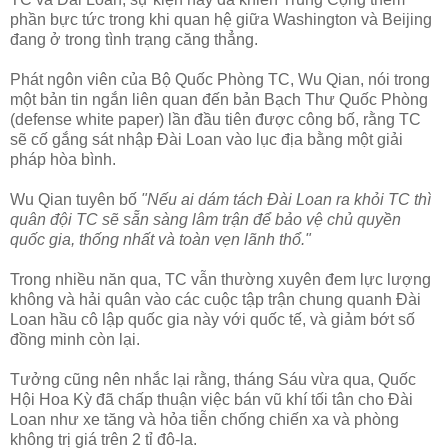
phần bực tức trong khi quan hệ giữa Washington và Beijing
đang ở trong tình trạng căng thẳng.
Phát ngôn viên của Bộ Quốc Phòng TC, Wu Qian, nói trong
một bản tin ngắn liên quan đến bản Bạch Thư Quốc Phòng
(defense white paper) lần đầu tiên được công bố, rằng TC
sẽ cố gắng sát nhập Đài Loan vào lục địa bằng một giải
pháp hòa bình.
Wu Qian tuyên bố
"Nếu ai dám tách Đài Loan ra khỏi TC thì
quân đội TC sẽ sẵn sàng lâm trận để bảo vệ chủ quyền
quốc gia, thống nhất và toàn vẹn lãnh thổ."
Trong nhiều năn qua, TC vẫn thường xuyên đem lực lượng
không và hải quân vào các cuộc tập trận chung quanh Đài
Loan hầu cô lập quốc gia này với quốc tế, và giảm bớt số
đồng minh còn lại.
Tưởng cũng nên nhắc lại rằng, tháng Sáu vừa qua, Quốc
Hội Hoa Kỳ đã chấp thuận việc bán vũ khí tối tân cho Đài
Loan như xe tăng và hỏa tiễn chống chiến xa và phòng
không trị giá trên 2 tỉ đô-la.