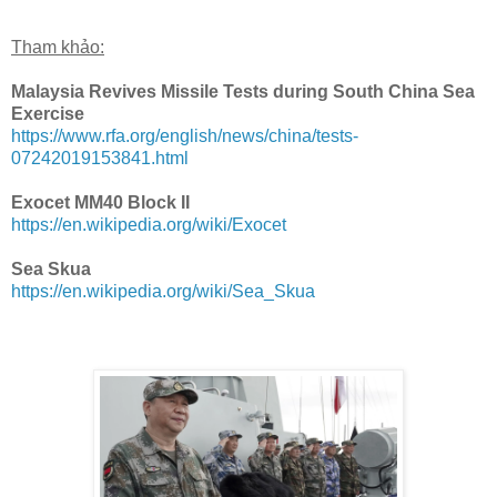
Tham khảo:
Malaysia Revives Missile Tests during South China Sea
Exercise
https://www.rfa.org/english/news/china/tests-
07242019153841.html
Exocet MM40 Block II
https://en.wikipedia.org/wiki/Exocet
Sea Skua
https://en.wikipedia.org/wiki/Sea_Skua