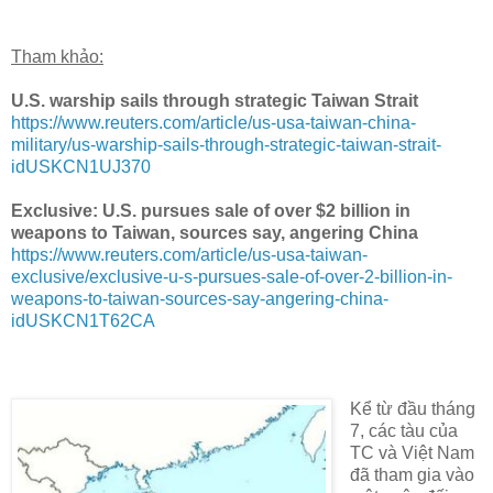
Tham khảo:
U.S. warship sails through strategic Taiwan Strait
https://www.reuters.com/article/us-usa-taiwan-china-
military/us-warship-sails-through-strategic-taiwan-strait-
idUSKCN1UJ370
Exclusive: U.S. pursues sale of over $2 billion in
weapons to Taiwan, sources say, angering China
https://www.reuters.com/article/us-usa-taiwan-
exclusive/exclusive-u-s-pursues-sale-of-over-2-billion-in-
weapons-to-taiwan-sources-say-angering-china-
idUSKCN1T62CA
Kể từ đầu tháng
7, các tàu của
TC và Việt Nam
đã tham gia vào