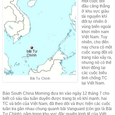
một cuộc đối
đầu căng thẳng
ở khu vực giàu
tài nguyên khí
đốt tự nhiên ở
vùng biển ngoài
khơi miền nam
Việt Nam. Tuy
nhiên, cho đến
nay chưa có một
cuộc xung đột vũ
trang nào xảy ra,
nhưng nó có thể
khơi động lại
các cuộc biểu
tình chống TC
Bãi Tư Chính
tại Việt Nam.
Báo South China Morning đưa tin vào ngày 12 tháng 7 cho
biết có sáu tàu tuần duyên được trang bị vũ khí mạnh, hai
TC và bốn của Việt Nam, đã theo dõi và thực hiện các cuộc
tuần tra gần nhau chung quanh bãi Vanguard (còn gọi là Bãi
Tư Chính), nằm trong khu vực đặc quyền kinh tế của Việt