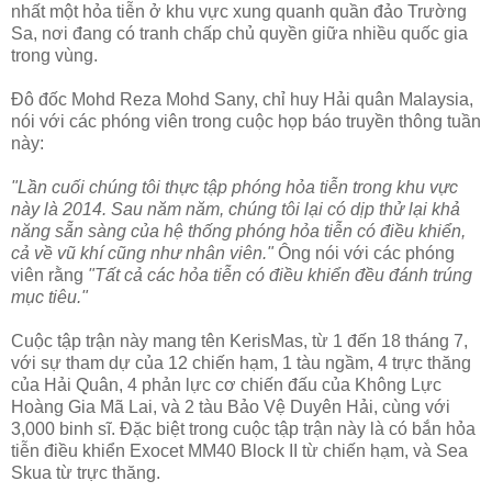
nhất một hỏa tiễn ở khu vực xung quanh quần đảo Trường
Sa, nơi đang có tranh chấp chủ quyền giữa nhiều quốc gia
trong vùng.
Đô đốc Mohd Reza Mohd Sany, chỉ huy Hải quân Malaysia,
nói với các phóng viên trong cuộc họp báo truyền thông tuần
này:
"Lần cuối chúng tôi thực tập phóng hỏa tiễn trong khu vực
này là 2014. Sau năm năm, chúng tôi lại có dịp thử lại khả
năng sẵn sàng của hệ thống phóng hỏa tiễn có điều khiển,
cả về vũ khí cũng như nhân viên."
Ông nói với các phóng
viên rằng
"Tất cả các hỏa tiễn có điều khiển đều đánh trúng
mục tiêu."
Cuộc tập trận này mang tên KerisMas, từ 1 đến 18 tháng 7,
với sự tham dự của 12 chiến hạm, 1 tàu ngầm, 4 trực thăng
của Hải Quân, 4 phản lực cơ chiến đấu của Không Lực
Hoàng Gia Mã Lai, và 2 tàu Bảo Vệ Duyên Hải, cùng với
3,000 binh sĩ. Đặc biệt trong cuộc tập trận này là có bắn hỏa
tiễn điều khiển Exocet MM40 Block II từ chiến hạm, và Sea
Skua từ trực thăng.