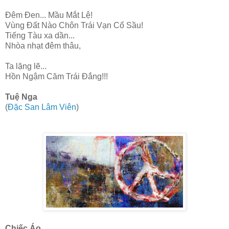
Đêm Đen... Mầu Mắt Lệ!
Vùng Đất Nào Chôn Trái Vạn Cổ Sầu!
Tiếng Tàu xa dần...
Nhòa nhạt đêm thâu,
Ta lặng lẽ...
Hồn Ngậm Căm Trái Đắng!!!
Tuệ Nga
(
Đặc San Lâm Viên
)
Chiếc Áo