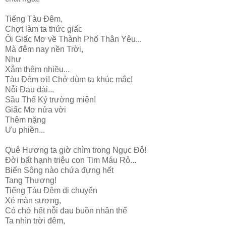
Tiếng Tàu Đêm,
Chợt làm ta thức giấc
Ôi Giấc Mơ về Thành Phố Thân Yêu...
Mà đêm nay nền Trời,
Như
Xẫm thêm nhiều...
Tàu Đêm ơi! Chở dùm ta khúc mắc!
Nỗi Đau dài...
Sầu Thế Kỷ trường miên!
Giấc Mơ nửa vời
Thêm nặng
Ưu phiền...
Quê Hương ta giờ chìm trong Ngục Đỏ!
Đời bất hạnh triệu con Tim Máu Rỏ...
Biển Sông nào chứa đựng hết
Tang Thương!
Tiếng Tàu Đêm di chuyển
Xé màn sương,
Có chở hết nỗi đau buồn nhân thế
Ta nhìn trời đêm,