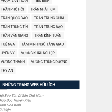
PHẠM VĂN TUẤN
TIỂU BÌNH
TRẦN PHỐ HỘI
TRẦN NHẬT KIM
TRẦN QUỐC BẢO
TRẦN TRUNG CHÍNH
TRẦN TRUNG TÍN
TRẦN TRUNG ĐẠO
TRẦN VĂN GIANG
TRẦN ĐÌNH TUẤN
TUỆ NGA
TÂM MINH NGÔ TẰNG GIAO
UYÊN VY
VƯƠNG KHẨU NGHIỆP
VƯƠNG THANH
VƯƠNG TRÙNG DƯƠNG
THY AN
NHỮNG TRANG WEB HỮU ÍCH
ội Bảo Tồn Di Sản Chữ Nôm
iúp Đọc Truyện Kiều
Nam Hoa Kinh
hi Viện