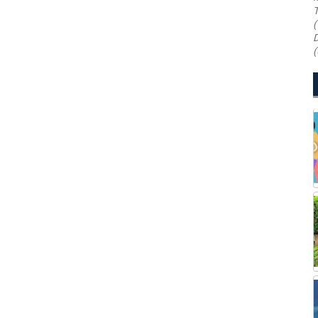
T
(
D
(