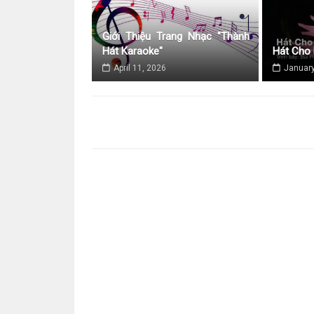
Giới Thiệu Trang Nhạc "Thành
Hát Karaoke"
Hát Cho
April 11, 2026
January