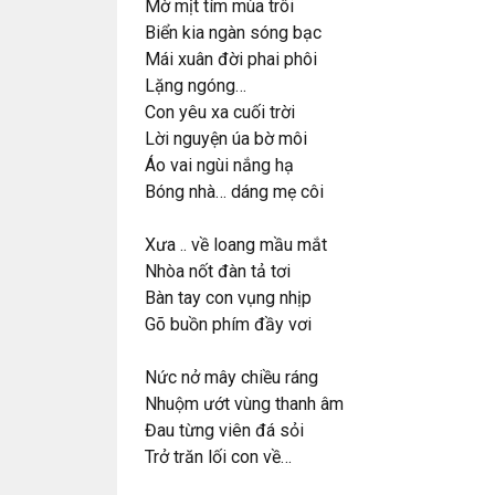
Mờ mịt tím mùa trôi
Biển kia ngàn sóng bạc
Mái xuân đời phai phôi
Lặng ngóng…
Con yêu xa cuối trời
Lời nguyện úa bờ môi
Áo vai ngùi nắng hạ
Bóng nhà… dáng mẹ côi
Xưa .. về loang mầu mắt
Nhòa nốt đàn tả tơi
Bàn tay con vụng nhịp
Gõ buồn phím đầy vơi
Nức nở mây chiều ráng
Nhuộm ướt vùng thanh âm
Đau từng viên đá sỏi
Trở trăn lối con về…