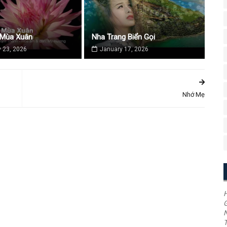
 Mùa Xuân
Nha Trang Biển Gọi
 23, 2026
January 17, 2026
Nhớ Mẹ
H
G
T