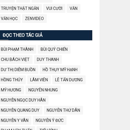
TRUYỆN THẬT NGẮN
VUI CƯỜI
VĂN
VĂN HỌC
ZENVIDEO
ĐỌC THEO TÁC GIẢ
BÙI PHẠM THÀNH
BÙI QUÝ CHIẾN
CHU BÁCH VIỆT
DUY THANH
DƯ THỊ DIỄM BUỒN
HỒ THỤY MỸ HẠNH
HỒNG THÚY
LÂM VIÊN
LÊ TẤN DƯƠNG
MỸ HƯƠNG
NGUYÊN NHUNG
NGUYỄN NGỌC DUY HÂN
NGUYỄN QUANG DUY
NGUYỄN THỨ DÂN
NGUYỄN Y VÂN
NGUYỄN Ý ĐỨC