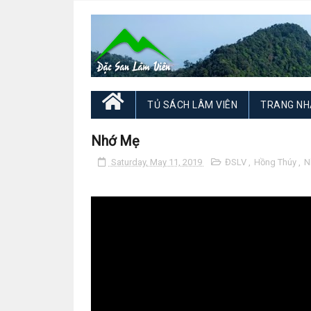
TỦ SÁCH LÂM VIÊN
TRANG NH
Nhớ Mẹ
Saturday, May 11, 2019
ĐSLV
,
Hồng Thúy
,
N