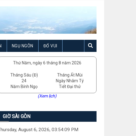
N
NGỤ NGÔN
ĐỐ VUI
Thứ Năm, ngày 6 tháng 8 năm 2026
Tháng Sáu (Đ)
Tháng Ất Mùi
24
Ngày Nhâm Tý
Năm Bính Ngọ
Tiết Đại thử
(Xem lịch)
GIỜ SÀI GÒN
hursday, August 6, 2026, 03:54:10 PM