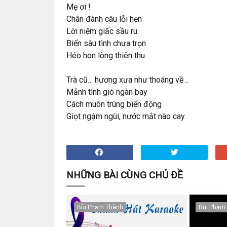
Mẹ ơi !
Chân đành câu lỗi hẹn
Lời niệm giấc sầu ru
Biển sâu tình chưa trọn
Héo hon lòng thiên thu
Trà cũ… hương xưa như thoáng về…
Mảnh tình gió ngàn bay
Cách muôn trùng biển động
Giọt ngậm ngùi, nước mắt nào cay.
NHỮNG BÀI CÙNG CHỦ ĐỀ
Bùi Phạm Thành
Bùi Phạm