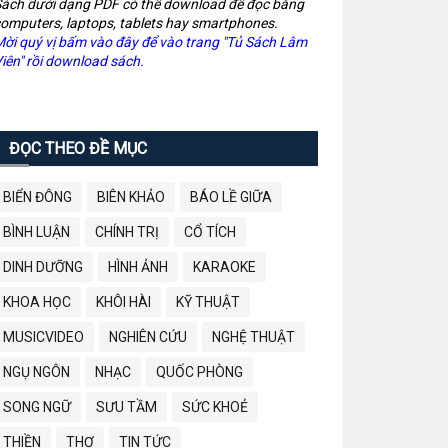
ách dưới dạng PDF có thể download để đọc bằng
omputers, laptops, tablets hay smartphones.
ời quý vị bấm vào đây để vào trang "Tủ Sách Lâm
iên" rồi download sách.
ĐỌC THEO ĐỀ MỤC
BIỂN ĐÔNG
BIÊN KHẢO
BÁO LỀ GIỮA
BÌNH LUẬN
CHÍNH TRỊ
CỔ TÍCH
DINH DƯỠNG
HÌNH ẢNH
KARAOKE
KHOA HỌC
KHÔI HÀI
KỸ THUẬT
MUSICVIDEO
NGHIÊN CỨU
NGHỆ THUẬT
NGỤ NGÔN
NHẠC
QUỐC PHÒNG
SONG NGỮ
SƯU TẦM
SỨC KHOẺ
THIỀN
THƠ
TIN TỨC