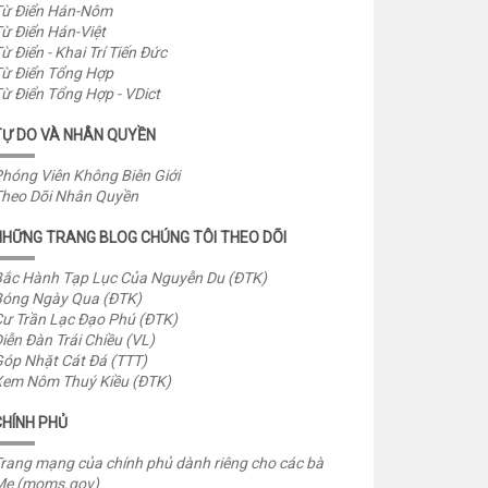
ừ Điển Hán-Nôm
ừ Điển Hán-Việt
ừ Điển - Khai Trí Tiến Đức
ừ Điển Tổng Hợp
ừ Điển Tổng Hợp - VDict
TỰ DO VÀ NHÂN QUYỀN
hóng Viên Không Biên Giới
heo Dõi Nhân Quyền
NHỮNG TRANG BLOG CHÚNG TÔI THEO DÕI
ắc Hành Tạp Lục Của Nguyễn Du (ĐTK)
óng Ngày Qua (ĐTK)
ư Trần Lạc Đạo Phú (ĐTK)
iễn Đàn Trái Chiều (VL)
óp Nhặt Cát Đá (TTT)
em Nôm Thuý Kiều (ĐTK)
CHÍNH PHỦ
rang mạng của chính phủ dành riêng cho các bà
Mẹ (moms.gov)