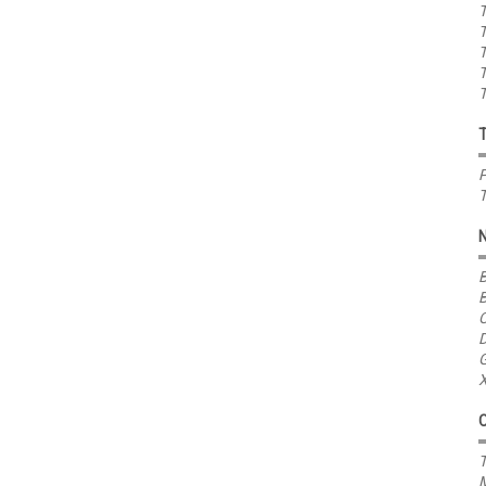
T
T
T
T
T
P
T
B
B
C
D
G
X
T