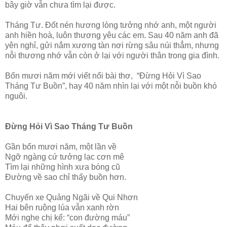
bây giờ vẫn chưa tìm lại được.
Tháng Tư. Đốt nén hương lòng tưởng nhớ anh, một người
anh hiền hoà, luôn thương yêu các em. Sau 40 năm anh đã
yên nghỉ, gửi nắm xương tàn nơi rừng sâu núi thẳm, nhưng
nỗi thương nhớ vẫn còn ở lại với người thân trong gia đình.
Bốn mươi năm mới viết nổi bài thơ, “Đừng Hỏi Vì Sao
Tháng Tư Buồn”, hay 40 năm nhìn lại với một nỗi buồn khó
nguôi.
Đừng Hỏi Vì Sao Tháng Tư Buồn
Gần bốn mươi năm, một lần về
Ngỡ ngàng cứ tưởng lạc cơn mê
Tìm lại những hình xưa bóng cũ
Đường về sao chỉ thấy buồn hơn.
Chuyến xe Quảng Ngãi về Qui Nhơn
Hai bên ruộng lúa vẫn xanh rờn
Mới nghe chị kể: “con đường máu”