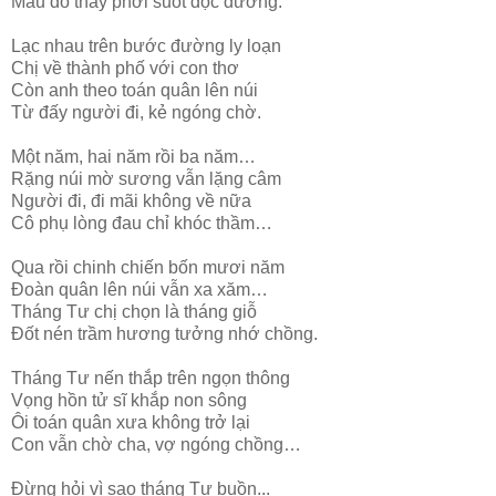
Máu đổ thây phơi suốt dọc đường.
Lạc nhau trên bước đường ly loạn
Chị về thành phố với con thơ
Còn anh theo toán quân lên núi
Từ đấy người đi, kẻ ngóng chờ.
Một năm, hai năm rồi ba năm…
Rặng núi mờ sương vẫn lặng câm
Người đi, đi mãi không về nữa
Cô phụ lòng đau chỉ khóc thầm…
Qua rồi chinh chiến bốn mươi năm
Đoàn quân lên núi vẫn xa xăm…
Tháng Tư chị chọn là tháng giỗ
Đốt nén trầm hương tưởng nhớ chồng.
Tháng Tư nến thắp trên ngọn thông
Vọng hồn tử sĩ khắp non sông
Ôi toán quân xưa không trở lại
Con vẫn chờ cha, vợ ngóng chồng…
Đừng hỏi vì sao tháng Tư buồn...