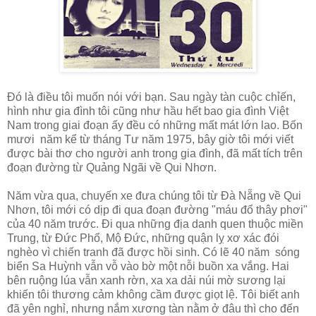
Đó là điều tôi muốn nói với bạn. Sau ngày tàn cuộc chỉến,
hình như gia đình tôi cũng như hầu hết bao gia đình Việt
Nam trong giai đoạn ấy đều có những mất mát lớn lao. Bốn
mươi năm kể từ tháng Tư năm 1975, bây giờ tôi mới viết
được bài thơ cho người anh trong gia đình, đã mất tích trên
đoạn đường từ Quảng Ngãi về Qui Nhơn.
Năm vừa qua, chuyến xe đưa chúng tôi từ Đà Nẵng về Qui
Nhơn, tôi mới có dịp đi qua đoạn đường "máu đổ thây phơi"
của 40 năm trước. Đi qua những địa danh quen thuộc miền
Trung, từ Đức Phổ, Mộ Đức, những quận lỵ xơ xác đói
nghèo vì chiến tranh đã được hồi sinh. Có lẽ 40 năm sóng
biển Sa Huỳnh vẫn vỗ vào bờ một nỗi buồn xa vắng. Hai
bên ruộng lúa vẫn xanh rờn, xa xa dải núi mờ sương lại
khiến tôi thương cảm không cầm được giọt lệ. Tôi biết anh
đã yên nghỉ, nhưng nắm xương tàn nằm ở đâu thì cho đến