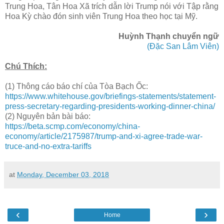
Trung Hoa, Tân Hoa Xã trích dẫn lời Trump nói với Tập rằng
Hoa Kỳ chào đón sinh viên Trung Hoa theo học tại Mỹ.
Huỳnh Thạnh chuyển ngữ
(Đặc San Lâm Viên)
Chú Thích:
(1) Thông cáo báo chí của Tòa Bạch Ốc:
https://www.whitehouse.gov/briefings-statements/statement-
press-secretary-regarding-presidents-working-dinner-china/
(2) Nguyên bản bài báo:
https://beta.scmp.com/economy/china-
economy/article/2175987/trump-and-xi-agree-trade-war-
truce-and-no-extra-tariffs
at
Monday, December 03, 2018
‹
›
Home