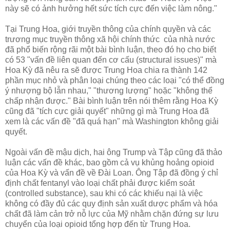
này sẽ có ảnh hưởng hết sức tích cực đến việc làm nông."
Tại Trung Hoa, giới truyền thông của chính quyền và các
trương mục truyền thông xã hội chính thức của nhà nước
đã phổ biến rộng rãi một bài bình luận, theo đó họ cho biết
có 53 "vấn đề liên quan đến cơ cấu (structural issues)" mà
Hoa Kỳ đã nêu ra sẽ được Trung Hoa chia ra thành 142
phần mục nhỏ và phân loại chúng theo các loại "có thể đồng
ý nhượng bộ lẫn nhau," "thương lượng" hoặc "không thể
chấp nhận được." Bài bình luận trên nói thêm rằng Hoa Kỳ
cũng đã "tích cực giải quyết" những gì mà Trung Hoa đã
xem là các vấn đề "đã quá hạn" mà Washington không giải
quyết.
Ngoài vấn đề mậu dịch, hai ông Trump và Tập cũng đã thảo
luận các vấn đề khác, bao gồm cả vụ khủng hoảng opioid
của Hoa Kỳ và vấn đề về Đài Loan. Ông Tập đã đồng ý chỉ
định chất fentanyl vào loại chất phải được kiểm soát
(controlled substance), sau khi có các khiếu nại là việc
không có đầy đủ các quy định sản xuất dược phẩm và hóa
chất đã làm cản trở nỗ lực của Mỹ nhằm chặn đứng sự lưu
chuyển của loại opioid tổng hợp đến từ Trung Hoa.