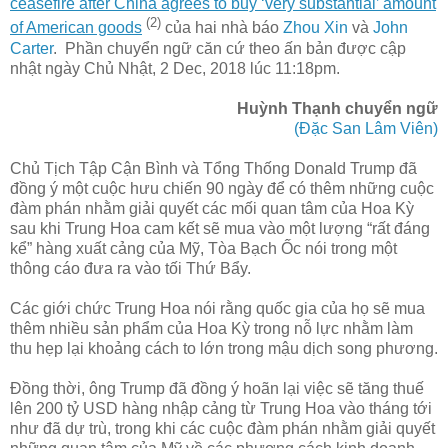
ceasefire after China agrees to buy ‘very substantial’ amount
(2)
of American goods
của hai nhà báo
Zhou Xin
và
John
Carter
. Phần chuyển ngữ căn cứ theo ấn bản được cập
nhật ngày Chủ Nhật, 2 Dec, 2018 lúc 11:18pm.
Huỳnh Thạnh chuyển ngữ
(Đặc San Lâm Viên)
Chủ Tịch Tập Cận Bình và Tổng Thống Donald Trump đã
đồng ý một cuộc hưu chiến 90 ngày để có thêm những cuộc
đàm phán nhằm giải quyết các mối quan tâm của Hoa Kỳ
sau khi Trung Hoa cam kết sẽ mua vào một lượng “rất đáng
kể” hàng xuất cảng của Mỹ, Tòa Bạch Ốc nói trong một
thông cáo đưa ra vào tối Thứ Bẩy.
Các giới chức Trung Hoa nói rằng quốc gia của họ sẽ mua
thêm nhiều sản phẩm của Hoa Kỳ trong nỗ lực nhằm làm
thu hẹp lại khoảng cách to lớn trong mậu dịch song phương.
Đồng thời, ông Trump đã đồng ý hoãn lại việc sẽ tăng thuế
lên 200 tỷ USD hàng nhập cảng từ Trung Hoa vào tháng tới
như đã dự trù, trong khi các cuộc đàm phán nhằm giải quyết