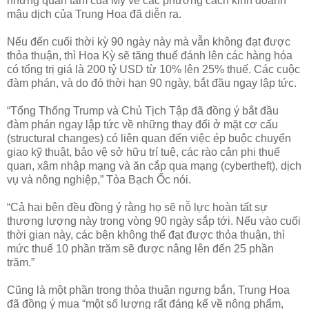
những quan tâm của Mỹ về các phương cách kinh doanh
mậu dịch của Trung Hoa đã diễn ra.
Nếu đến cuối thời kỳ 90 ngày này mà vẫn không đạt được
thỏa thuận, thì Hoa Kỳ sẽ tăng thuế đánh lên các hàng hóa
có tổng trị giá là 200 tỷ USD từ 10% lên 25% thuế. Các cuộc
đàm phán, và do đó thời hạn 90 ngày, bắt đầu ngay lập tức.
“Tổng Thống Trump và Chủ Tịch Tập đã đồng ý bắt đầu
đàm phán ngay lập tức về những thay đổi ở mặt cơ cấu
(structural changes) có liên quan đến việc ép buộc chuyển
giao kỹ thuật, bảo vệ sở hữu trí tuệ, các rào cản phi thuế
quan, xâm nhập mạng và ăn cắp qua mạng (cybertheft), dịch
vụ và nông nghiệp,” Tòa Bạch Ốc nói.
“Cả hai bên đều đồng ý rằng họ sẽ nỗ lực hoàn tất sự
thương lượng này trong vòng 90 ngày sắp tới. Nếu vào cuối
thời gian này, các bên không thể đạt được thỏa thuận, thì
mức thuế 10 phần trăm sẽ được nâng lên đến 25 phần
trăm.”
Cũng là một phần trong thỏa thuận ngưng bắn, Trung Hoa
đã đồng ý mua “một số lượng rất đáng kể về nông phẩm,