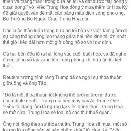
thiện và thẳng thắn” trong bữa ăn tối và đạt được “sự đồng ý
quan trọng,” với việc Trung Hoa đồng ý mua thêm từ Hoa Kỳ
để giải quyết vấn đề mất cân bằng mậu dịch song phương,
Bộ Trưởng Bộ Ngoại Giao Trung Hoa nói.
Các cuộc thảo luận trong bữa ăn tối bàn về việc làm giảm đi
sự căng thẳng đang leo thang giữa hai nền kinh tế lớn nhất
thế giới kéo dài hơn một giờ đồng hồ so với dự định.
Cả hai bên đều tỏ ra hài lòng vào cuối buổi họp, và đã nghe
được tiếng vỗ tay vang lên trong phòng khi bữa ăn tối kết
thúc.
Reuters tường trình rằng Trump đã ca ngợi sự thỏa thuận
giữa ông và ông Tập.
"Đó là một thỏa thuận tốt không thể tưởng tượng được
(incredible deal)," Trump nói trên máy bay Air Force One.
“Điều tôi đang làm là ngưng lại việc đánh thuế. Trung Hoa
sẽ mở cửa. Trung Hoa sẽ loại bỏ các thứ thuế quan.”
Ông nói rằng theo sự thỏa thuận, Trung Hoa sẽ mua “một số
lượng lớn nông sản và sản phẩm khác” từ Hoa Kỳ. "Việc