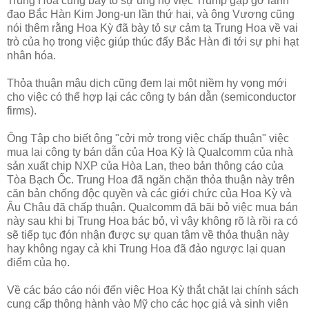
Trung Hoa cũng bày tỏ sự ủng hộ việc Trump gặp gỡ lãnh
đạo Bắc Hàn Kim Jong-un lần thứ hai, và ông Vương cũng
nói thêm rằng Hoa Kỳ đã bày tỏ sự cảm tạ Trung Hoa về vai
trò của họ trong việc giúp thúc đẩy Bắc Hàn đi tới sự phi hạt
nhân hóa.
Thỏa thuận mậu dịch cũng đem lại một niềm hy vọng mới
cho việc có thể hợp lại các công ty bán dẫn (semiconductor
firms).
Ông Tập cho biết ông "cởi mở trong việc chấp thuận" việc
mua lại công ty bán dẫn của Hoa Kỳ là Qualcomm của nhà
sản xuất chip NXP của Hòa Lan, theo bản thông cáo của
Tòa Bạch Ốc. Trung Hoa đã ngăn chặn thỏa thuận này trên
căn bản chống độc quyền và các giới chức của Hoa Kỳ và
Âu Châu đã chấp thuận. Qualcomm đã bãi bỏ việc mua bán
này sau khi bị Trung Hoa bác bỏ, vì vậy không rõ là rồi ra có
sẽ tiếp tục đón nhận được sự quan tâm về thỏa thuận này
hay không ngay cả khi Trung Hoa đã đảo ngược lại quan
điểm của họ.
Về các báo cáo nói đến việc Hoa Kỳ thắt chặt lại chính sách
cung cấp thông hành vào Mỹ cho các học giả và sinh viên