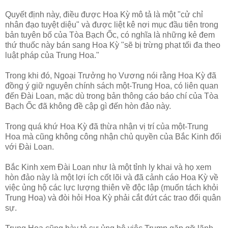
Quyết định này, điều được Hoa Kỳ mô tả là một "cử chỉ
nhân đạo tuyệt diệu" và được liệt kê nơi mục đầu tiên trong
bản tuyên bố của Tòa Bạch Ốc, có nghĩa là những kẻ đem
thứ thuốc này bán sang Hoa Kỳ "sẽ bị trừng phạt tối đa theo
luật pháp của Trung Hoa."
Trong khi đó, Ngoại Trưởng họ Vương nói rằng Hoa Kỳ đã
đồng ý giữ nguyên chính sách một-Trung Hoa, có liên quan
đến Đài Loan, mặc dù trong bản thông cáo báo chí của Tòa
Bạch Ốc đã không đề cập gì đến hòn đảo này.
Trong quá khứ Hoa Kỳ đã thừa nhận vị trí của một-Trung
Hoa mà cũng không công nhận chủ quyền của Bắc Kinh đối
với Đài Loan.
Bắc Kinh xem Đài Loan như là một tỉnh ly khai và họ xem
hòn đảo này là một lợi ích cốt lõi và đã cảnh cáo Hoa Kỳ về
việc ủng hộ các lực lượng thiên về độc lập (muốn tách khỏi
Trung Hoa) và đòi hỏi Hoa Kỳ phải cắt đứt các trao đổi quân
sự.