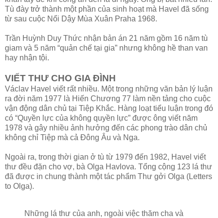
Tù đày trở thành một phần của sinh hoạt mà Havel đã sống
từ sau cuộc Nổi Dậy Mùa Xuân Praha 1968.
Trần Huỳnh Duy Thức nhận bản án 21 năm gồm 16 năm tù
giam và 5 năm “quản chế tại gia” nhưng không hề than van
hay nhận tội.
VIẾT THƯ CHO GIA ĐÌNH
Václav Havel viết rất nhiều. Một trong những văn bản lý luận
ra đời năm 1977 là Hiến Chương 77 làm nền tảng cho cuộc
vận động dân chủ tại Tiệp Khắc. Hàng loạt tiểu luận trong đó
có “Quyền lực của không quyền lực” được ông viết năm
1978 và gây nhiều ảnh hưởng đến các phong trào dân chủ
không chỉ Tiệp mà cả Đông Âu và Nga.
Ngoài ra, trong thời gian ở tù từ 1979 đến 1982, Havel viết
thư đều đặn cho vợ, bà Olga Havlova. Tổng cộng 123 lá thư
đã được in chung thành một tác phẩm Thư gởi Olga (Letters
to Olga).
Những lá thư của anh, ngoài việc thăm cha và