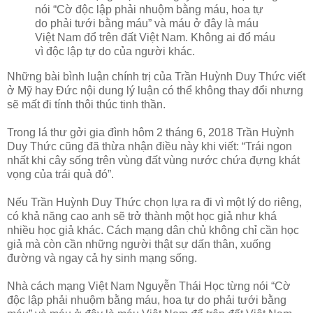
nói “Cờ độc lập phải nhuộm bằng máu, hoa tự
do phải tưới bằng máu” và máu ở đây là máu
Việt Nam đổ trên đất Việt Nam. Không ai đổ máu
vì độc lập tự do của người khác.
Những bài bình luận chính trị của Trần Huỳnh Duy Thức viết
ở Mỹ hay Đức nội dung lý luận có thể không thay đổi nhưng
sẽ mất đi tính thôi thúc tinh thần.
Trong lá thư gởi gia đình hôm 2 tháng 6, 2018 Trần Huỳnh
Duy Thức cũng đã thừa nhận điều này khi viết: “Trái ngon
nhất khi cây sống trên vùng đất vùng nước chứa đựng khát
vọng của trái quả đó”.
Nếu Trần Huỳnh Duy Thức chọn lựa ra đi vì một lý do riêng,
có khả năng cao anh sẽ trở thành một học giả như khá
nhiều học giả khác. Cách mạng dân chủ không chỉ cần học
giả mà còn cần những người thật sự dấn thân, xuống
đường và ngay cả hy sinh mạng sống.
Nhà cách mạng Việt Nam Nguyễn Thái Học từng nói “Cờ
độc lập phải nhuộm bằng máu, hoa tự do phải tưới bằng