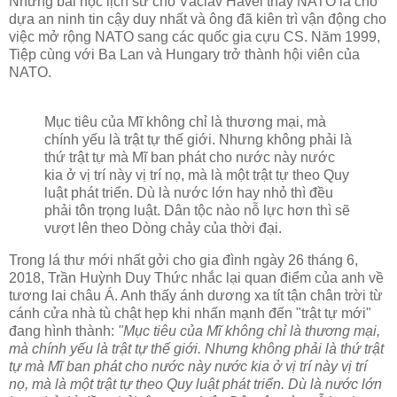
Những bài học lịch sử cho Václav Havel thấy NATO là chỗ
dựa an ninh tin cậy duy nhất và ông đã kiên trì vận động cho
việc mở rộng NATO sang các quốc gia cựu CS. Năm 1999,
Tiệp cùng với Ba Lan và Hungary trở thành hội viên của
NATO.
Mục tiêu của Mĩ không chỉ là thương mại, mà
chính yếu là trật tự thế giới. Nhưng không phải là
thứ trật tự mà Mĩ ban phát cho nước này nước
kia ở vị trí này vị trí nọ, mà là một trật tự theo Quy
luật phát triển. Dù là nước lớn hay nhỏ thì đều
phải tôn trọng luật. Dân tộc nào nỗ lực hơn thì sẽ
vượt lên theo Dòng chảy của thời đại.
Trong lá thư mới nhất gởi cho gia đình ngày 26 tháng 6,
2018, Trần Huỳnh Duy Thức nhắc lại quan điểm của anh về
tương lai châu Á. Anh thấy ánh dương xa tít tận chân trời từ
cánh cửa nhà tù chật hẹp khi nhấn mạnh đến "trật tự mới"
đang hình thành:
"Mục tiêu của Mĩ không chỉ là thương mại,
mà chính yếu là trật tự thế giới. Nhưng không phải là thứ trật
tự mà Mĩ ban phát cho nước này nước kia ở vị trí này vị trí
nọ, mà là một trật tự theo Quy luật phát triển. Dù là nước lớn