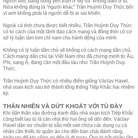
người viết, đang sống yên thân ở Mỹ và “không dám ở tù.”
Nửa không đúng là “người khác” Trần Huỳnh Duy Thức bởi
vì anh không phải là người dễ bị ai sai khiến.
Ngoài cá tính chưa được biết nhiều, Trần Huỳnh Duy Thức
có tư cách của một lãnh đạo cách mạng và đồng thời có cơ
sở lý luận làm kim chỉ nam cho hành động của mình.
Không có lý luận dân chủ sẽ không có cách mạng dân chủ.
Cách mạng dân chủ tại Việt Nam như đã chứng minh từ Âu,
Phi, sang Á, đang cần một đầu tàu như Trần Huỳnh Duy
Thức.
Trần Huỳnh Duy Thức có nhiều điểm giống Václav Havel,
nhà soạn kịch sau trở thành tổng thống Tiệp Khắc hai nhiệm
kỳ.
THẢN NHIÊN VÀ DỨT KHOÁT VỚI TÙ ĐÀY
Khi dấn thân vào đường tranh đấu nhà soạn kịch Tiệp Khắc
cũng biết lao tù là căn nhà thứ hai ông sẽ dời đến. Václav
Havel dặn vợ chuẩn bị sẵn một vali chứa các dụng cụ cá
nhân cần thiết, từ quần áo cho đến bàn chải đánh răng,
khăn tay để khi công an đến là đi ngay. Ông bị bắt nhiều lần.