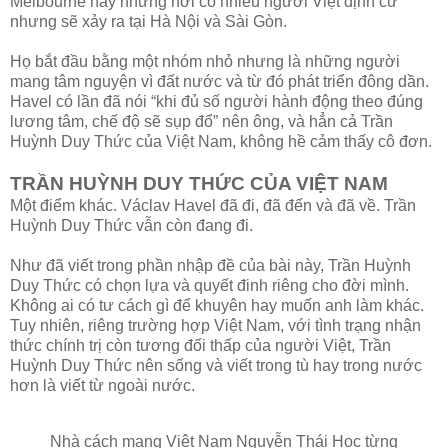
Melbourne hay những nơi có nhiều người Việt định cư
nhưng sẽ xảy ra tại Hà Nội và Sài Gòn.
Họ bắt đầu bằng một nhóm nhỏ nhưng là những người
mang tâm nguyện vì đất nước và từ đó phát triển đông dần.
Havel có lần đã nói “khi đủ số người hành động theo đúng
lương tâm, chế độ sẽ sụp đổ” nên ông, và hẳn cả Trần
Huỳnh Duy Thức của Việt Nam, không hề cảm thấy cô đơn.
TRẦN HUỲNH DUY THỨC CỦA VIỆT NAM
Một điểm khác. Václav Havel đã đi, đã đến và đã về. Trần
Huỳnh Duy Thức vẫn còn đang đi.
Như đã viết trong phần nhập đề của bài này, Trần Huỳnh
Duy Thức có chọn lựa và quyết đinh riêng cho đời mình.
Không ai có tư cách gì để khuyên hay muốn anh làm khác.
Tuy nhiên, riêng trường hợp Việt Nam, với tình trạng nhận
thức chính trị còn tương đối thấp của người Việt, Trần
Huỳnh Duy Thức nên sống và viết trong tù hay trong nước
hơn là viết từ ngoài nước.
Nhà cách mạng Việt Nam Nguyễn Thái Học từng