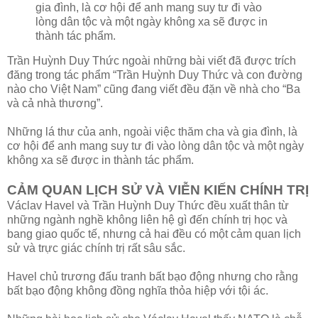
gia đình, là cơ hội để anh mang suy tư đi vào
lòng dân tộc và một ngày không xa sẽ được in
thành tác phẩm.
Trần Huỳnh Duy Thức ngoài những bài viết đã được trích
đăng trong tác phẩm “Trần Huỳnh Duy Thức và con đường
nào cho Việt Nam” cũng đang viết đều đặn về nhà cho “Ba
và cả nhà thương”.
Những lá thư của anh, ngoài việc thăm cha và gia đình, là
cơ hội để anh mang suy tư đi vào lòng dân tộc và một ngày
không xa sẽ được in thành tác phẩm.
CẢM QUAN LỊCH SỬ VÀ VIỄN KIẾN CHÍNH TRỊ
Václav Havel và Trần Huỳnh Duy Thức đều xuất thân từ
những ngành nghề không liên hệ gì đến chính trị học và
bang giao quốc tế, nhưng cả hai đều có một cảm quan lịch
sử và trực giác chính trị rất sâu sắc.
Havel chủ trương đấu tranh bất bạo động nhưng cho rằng
bất bạo động không đồng nghĩa thỏa hiệp với tội ác.