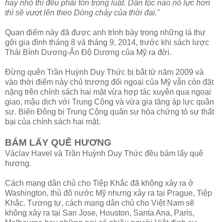
hay nhỏ thì đều phải tôn trọng luật. Dân tộc nào nỗ lực hơn
thì sẽ vượt lên theo Dòng chảy của thời đại."
Quan điểm này đã được anh trình bày trong những lá thư
gởi gia đình tháng 8 và tháng 9, 2014, trước khi sách lược
Thái Bình Dương-Ấn Độ Dương của Mỹ ra đời.
Đừng quên Trần Huỳnh Duy Thức bị bắt từ năm 2009 và
vào thời điểm này chủ trương đối ngoại của Mỹ vẫn còn đặt
nặng trên chính sách hai mặt vừa hợp tác xuyên qua ngoại
giao, mậu dịch với Trung Cộng và vừa gia tăng áp lực quân
sự. Biển Đông bị Trung Cộng quân sự hóa chứng tỏ sự thất
bại của chính sách hai mặt.
BÁM LẤY QUÊ HƯƠNG
Václav Havel và Trần Huỳnh Duy Thức đều bám lấy quê
hương.
Cách mạng dân chủ cho Tiệp Khắc đã không xảy ra ở
Washington, thủ đô nước Mỹ nhưng xảy ra tại Prague, Tiệp
Khắc. Tương tự, cách mạng dân chủ cho Việt Nam sẽ
không xảy ra tại San Jose, Houston, Santa Ana, Paris,