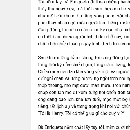
Tôi nắm tay bà Enriqueta đi theo những hành
thủy thủ ngày xưa, mà thật cảm thương cho s
như một cái khung ba tầng song song với nha
phải thay nhau ngủ mỗi người tám tiếng, mới
đang đứng, tôi cứ có cảm giác kỳ cục như hìn
có biết bao nhiêu người lính đi lại chỗ này, x
chật chội nhiều tháng ngày lênh đênh trên vùng
Sau khi rời tầng hầm, chúng tôi cùng đứng lại 
từng thời kỳ của chiến hạm, từng năm tháng, 
Chiều mưa nên tàu khá vắng vẻ, một vài ngườ
để nghỉ chân và uống nước, họ ngồi trên nhữ
thấp thoáng, mờ mịt dưới màn mưa. Trên hành
chạp còn lần mò đi xem từng nơi chốn trên t
ông dáng cao lớn, khá lớn tuổi, mặc một bộ
tiếng, rất lịch sự và trang trọng khi nói với chún
“Tôi là Henry. Tôi có thể giúp gì cho quý vị?”
Bà Enriqueta nắm chặt lấy tay tôi, mỉm cười nh