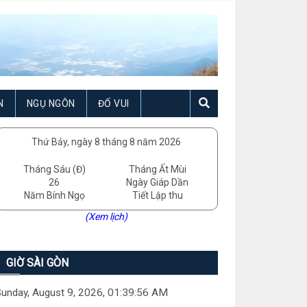
N
NGỤ NGÔN
ĐỐ VUI
Thứ Bảy, ngày 8 tháng 8 năm 2026
Tháng Sáu (Đ)
Tháng Ất Mùi
26
Ngày Giáp Dần
Năm Bính Ngọ
Tiết Lập thu
(Xem lịch)
GIỜ SÀI GÒN
unday, August 9, 2026, 01:39:57 AM