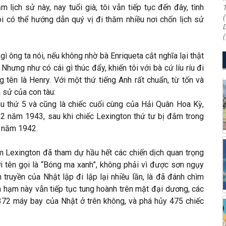
m lịch sử này, nay tuổi già, tôi vẫn tiếp tục đến đây, tình
T
(
 có thể hướng dẫn quý vị đi thăm nhiều nơi chốn lịch sử
D
(
gì ông ta nói, nếu không nhờ bà Enriqueta cắt nghĩa lại thật
hưng như có cái gì thúc đẩy, khiến tôi với bà cứ líu ríu đi
ên là Henry. Với một thứ tiếng Anh rất chuẩn, từ tốn và
h sử của con tàu:
àu thứ 5 và cũng là chiếc cuối cùng của Hải Quân Hoa Kỳ,
2 năm 1943, sau khi chiếc Lexington thứ tư bị đắm trong
5 năm 1942.
 Lexington đã tham dự hầu hết các chiến dịch quan trọng
ới tên gọi là “Bóng ma xanh”, không phải vì được sơn ngụy
truyền của Nhật lập đi lập lại nhiều lần, là đã đánh chìm
n hạm này vẫn tiếp tục tung hoành trên mặt đại dương, các
372 máy bay của Nhật ở trên không, và phá hủy 475 chiếc