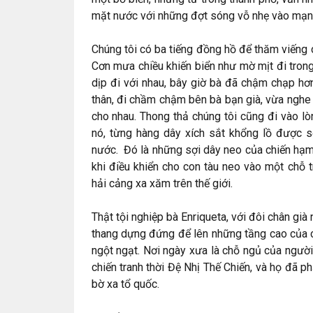
mặt nước với những đợt sóng vỗ nhẹ vào mạn 
Chúng tôi có ba tiếng đồng hồ để thăm viếng c
Cơn mưa chiều khiến biển như mờ mịt đi trong 
dịp đi với nhau, bây giờ bà đã chậm chạp hơ
thân, đi chầm chậm bên bà bạn già, vừa nghe
cho nhau. Thong thả chúng tôi cũng đi vào l
nó, từng hàng dây xích sắt khổng lồ được s
nước. Đó là những sợi dây neo của chiến hạm
khi điều khiển cho con tàu neo vào một chỗ t
hải cảng xa xăm trên thế giới.
Thật tội nghiệp bà Enriqueta, với đôi chân già
thang dựng đứng để lên những tầng cao của 
ngột ngạt. Nơi ngày xưa là chỗ ngủ của người
chiến tranh thời Đệ Nhị Thế Chiến, và họ đã p
bờ xa tổ quốc.