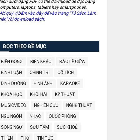
ách dưới dạng PDF có thể download để đọc bằng
omputers, laptops, tablets hay smartphones.
ời quý vị bấm vào đây để vào trang "Tủ Sách Lâm
iên" rồi download sách.
ĐỌC THEO ĐỀ MỤC
BIỂN ĐÔNG
BIÊN KHẢO
BÁO LỀ GIỮA
BÌNH LUẬN
CHÍNH TRỊ
CỔ TÍCH
DINH DƯỠNG
HÌNH ẢNH
KARAOKE
KHOA HỌC
KHÔI HÀI
KỸ THUẬT
MUSICVIDEO
NGHIÊN CỨU
NGHỆ THUẬT
NGỤ NGÔN
NHẠC
QUỐC PHÒNG
SONG NGỮ
SƯU TẦM
SỨC KHOẺ
THIỀN
THƠ
TIN TỨC