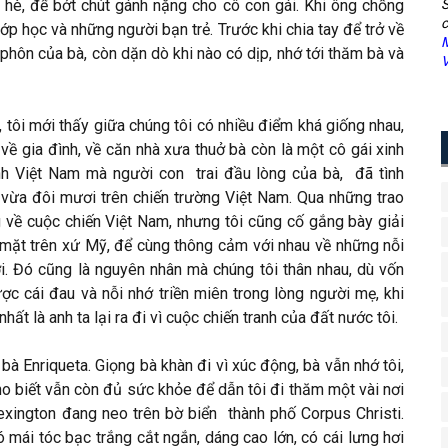
a hè, để bớt chút gánh nặng cho cô con gái. Khi ông chồng
S
c
lớp học và những người bạn trẻ. Trước khi chia tay để trở về
M
ố phôn của bà, còn dặn dò khi nào có dịp, nhớ tới thăm bà và
V
, tôi mới thấy giữa chúng tôi có nhiều điểm khá giống nhau,
về gia đình, về căn nhà xưa thuở bà còn là một cô gái xinh
anh Việt Nam mà người con trai đầu lòng của bà, đã tình
i vừa đôi mươi trên chiến trường Việt Nam. Qua những trao
g về cuộc chiến Việt Nam, nhưng tôi cũng cố gắng bày giải
ó mặt trên xứ Mỹ, để cùng thông cảm với nhau về những nỗi
i. Đó cũng là nguyên nhân mà chúng tôi thân nhau, dù vốn
ược cái đau và nỗi nhớ triền miên trong lòng người mẹ, khi
hất là anh ta lại ra đi vì cuộc chiến tranh của đất nước tôi.
 bà Enriqueta. Giọng bà khàn đi vì xúc động, bà vẫn nhớ tôi,
cho biết vẫn còn đủ sức khỏe để dẫn tôi đi thăm một vài nơi
Lexington đang neo trên bờ biển thành phố Corpus Christi.
mái tóc bạc trắng cắt ngắn, dáng cao lớn, có cái lưng hơi