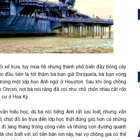
ổi xế trưa, tuy mùa hè nhưng thành phố biển đầy bóng cây
ệc đầu tiên là tới thăm bà bạn già Enriqueta, bà bạn vong
trong một lớp học Anh ngữ ở Houston. Sau khi ông chồng
s Christi, nơi bà nói rằng đã coi như chỗ chôn nhau cắt rốn
h cư ở Hoa Kỳ.
n hiếu học, dù bà nói tiếng Anh rất lưu loát, nhưng vẫn
, chút đồ ăn trưa đến lớp học thật đúng giờ, hơn cả những
bà đi lang thang trong công viên và những con đường quanh
à cho biết với số tiền bán lon này, hai vợ chồng già có thể