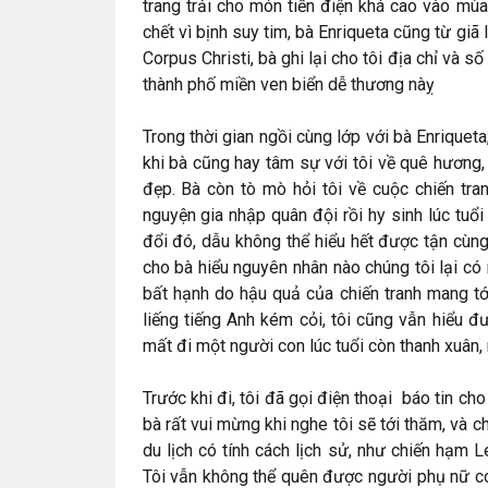
trang trải cho món tiền điện khá cao vào mù
chết vì bịnh suy tim, bà Enriqueta cũng từ giã 
Corpus Christi, bà ghi lại cho tôi địa chỉ và s
thành phố miền ven biển dễ thương nàỵ
Trong thời gian ngồi cùng lớp với bà Enriqueta
khi bà cũng hay tâm sự với tôi về quê hương, 
đẹp. Bà còn tò mò hỏi tôi về cuộc chiến tr
nguyện gia nhập quân đội rồi hy sinh lúc tuổ
đổi đó, dẫu không thể hiểu hết được tận cùn
cho bà hiểu nguyên nhân nào chúng tôi lại c
bất hạnh do hậu quả của chiến tranh mang tớ
liếng tiếng Anh kém cỏi, tôi cũng vẫn hiểu đ
mất đi một người con lúc tuổi còn thanh xuân, n
Trước khi đi, tôi đã gọi điện thoại báo tin cho
bà rất vui mừng khi nghe tôi sẽ tới thăm, và 
du lịch có tính cách lịch sử, như chiến hạm 
Tôi vẫn không thể quên được người phụ nữ có 