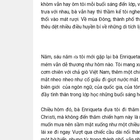
khòm vẫn hay ôm tôi mỗi buổi sáng đến lớp, vớ
trưa với nhau, bà vẫn hay thì thầm kể tôi ng
thổi vào mát rượi. Về mùa Đông, thành phố t
thêu dệt nhiều điều huyền bí về những di tích l
Năm, sáu năm
tôi mới gặp lại bà Enriquet
rồi
mém vẫn dễ thương như hôm nào. Tôi mang xuố
cơm chiên với chả giò Việt Nam, thêm một ch
mắt nheo nheo như cố giấu đi giọt nước mắt. Đ
biên giới của ngôn ngữ, của quốc gia, của tô
đầy tình thân trong lớp học những buổi sáng 
Chiều hôm đó, bà Enriqueta đưa tôi đi thăm
Christi, mà không đến thăm chiến hạm này là m
muốn mưa nên sầm mặt xuống như một chiều mù
lái xe đi ngay. Vượt qua chiếc cầu dài nối th
một bờ biển, nhưng từ trong thành phố, vẫn nh