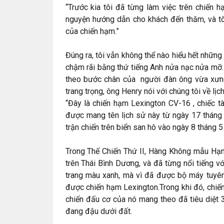
“Trước kia tôi đã từng làm việc trên chiến hạ
nguyện hướng dẫn cho khách đến thăm, và tôi
của chiến hạm.”
Đúng ra, tôi vẫn không thể nào hiểu hết những 
chậm rãi bằng thứ tiếng Anh nửa nạc nửa mỡ. N
theo bước chân của người đàn ông vừa xưng t
trang trọng, ông Henry nói với chúng tôi về lịc
“Đây là chiến hạm Lexington CV-16 , chiếc t
được mang tên lịch sử này từ ngày 17 tháng 
trận chiến trên biển san hô vào ngày 8 tháng 
Trong Thế Chiến Thứ II, Hàng Không mẫu Hạm
trên Thái Bình Dương, và đã từng nổi tiếng v
trang màu xanh, mà vì đã được bộ máy tuyên 
được chiến hạm Lexington.Trong khi đó, chiế
chiến đấu cơ của nó mang theo đã tiêu diệt 
đang đậu dưới đất.