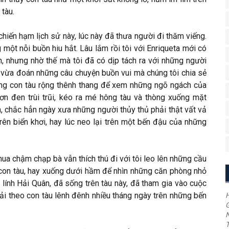
tàu.
hiến hạm lịch sử này, lúc này đã thưa người đi thăm viếng.
một nỗi buồn hiu hắt. Lâu lắm rồi tôi với Enriqueta mới có
n, nhưng nhờ thế mà tôi đã có dịp tách ra với những người
 vừa đoán những câu chuyện buồn vui mà chúng tôi chia sẻ
òng con tàu rộng thênh thang để xem những ngõ ngách của
ơn đen trùi trũi, kéo ra mé hông tàu và thòng xuống mặt
, chắc hẳn ngày xưa những người thủy thủ phải thật vất vả
rên biển khơi, hay lúc neo lại trên một bến đậu của những
 nua chậm chạp bà vẫn thích thú đi với tôi leo lên những cầu
con tàu, hay xuống dưới hầm để nhìn những căn phòng nhỏ
 lính Hải Quân, đã sống trên tàu này, đã tham gia vào cuộc
hải theo con tàu lênh đênh nhiều tháng ngày trên những bến
H
G
T