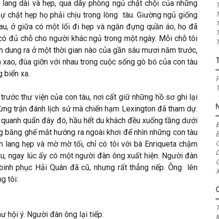
 lang dài và hẹp, qua dãy phòng ngủ chật chội của những
T
ự chật hẹp họ phải chịu trong lòng tàu. Giường ngủ giống
T
T
u, ở giữa có một lối đi hẹp và ngăn đựng quần áo, họ đã
T
 có đủ chỗ cho người khác ngủ trong một ngày. Mỗi chỗ tôi
T
h dung ra ở một thời gian nào của gần sáu mươi năm trước,
ôn xao, đùa giỡn với nhau trong cuộc sống gò bó của con tàu
 biển xa.
P
T
trước thư viện của con tàu, nơi cất giữ những hồ sơ ghi lại
từng trận đánh lịch sử mà chiến hạm Lexington đã tham dự.
i quanh quẩn đây đó, hầu hết du khách đều xuống tầng dưới
B
ng băng ghế mắt hướng ra ngoài khơi để nhìn những con tàu
B
 lang hẹp và mờ mờ tối, chỉ có tôi với bà Enriqueta chậm
C
D
àu, ngay lúc ấy có một người đàn ông xuất hiện. Người đàn
G
 binh phục Hải Quân đã cũ, nhưng rất thẳng nếp. Ông lên
X
g tôi:
T
ư hội ý. Người đàn ông lại tiếp: