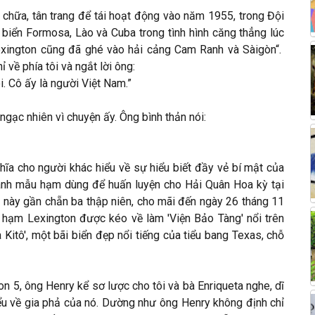
 chữa, tân trang để tái hoạt động vào năm 1955, trong Đội
 biển Formosa, Lào và Cuba trong tình hình căng thẳng lúc
Lexington cũng đã ghé vào hải cảng Cam Ranh và Sàigòn“.
 về phía tôi và ngắt lời ông:
ôi. Cô ấy là người Việt Nam.”
gạc nhiên vì chuyện ấy. Ông bình thản nói:
ghĩa cho người khác hiểu về sự hiểu biết đầy vẻ bí mật của
hành mẫu hạm dùng để huấn luyện cho Hải Quân Hoa kỳ tại
ụ này gần chẵn ba thập niên, cho mãi đến ngày 26 tháng 11
hạm Lexington được kéo về làm 'Viện Bảo Tàng' nổi trên
 Kitô', một bãi biển đẹp nổi tiếng của tiểu bang Texas, chỗ
n 5, ông Henry kể sơ lược cho tôi và bà Enriqueta nghe, dĩ
hiểu về gia phả của nó. Dường như ông Henry không định chỉ