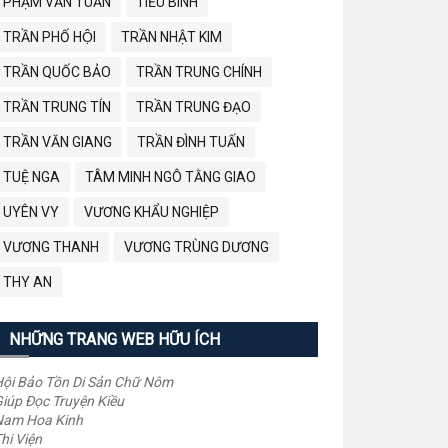
PHẠM VĂN TUẤN
TIỂU BÌNH
TRẦN PHỐ HỘI
TRẦN NHẬT KIM
TRẦN QUỐC BẢO
TRẦN TRUNG CHÍNH
TRẦN TRUNG TÍN
TRẦN TRUNG ĐẠO
TRẦN VĂN GIANG
TRẦN ĐÌNH TUẤN
TUỆ NGA
TÂM MINH NGÔ TẰNG GIAO
UYÊN VY
VƯƠNG KHẨU NGHIỆP
VƯƠNG THANH
VƯƠNG TRÙNG DƯƠNG
THY AN
NHỮNG TRANG WEB HỮU ÍCH
ội Bảo Tồn Di Sản Chữ Nôm
iúp Đọc Truyện Kiều
Nam Hoa Kinh
hi Viện