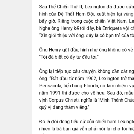
Sau Thế Chiến Thứ II, Lexington đã được sửa
hình của Đệ Thất Hạm Đội, xuất hiện tại vùng
bấy giờ. Riêng trong cuộc chiến Việt Nam, 
Nghe ông Henry kể tới đây, bà Enriqueta vội chỉ
“Xin giới thiệu với ông, đây là cô bạn trẻ của t
Ông Henry gật đầu, hình như ông không có vẻ n
“Tôi đã biết cô ấy từ đâu tới.”
Ông lại tiếp tục câu chuyện, không cần cắt n
ông. “Bắt đầu từ năm 1962, Lexington trở t
Pensacola, tiểu bang Florida, nó làm nhiệm v
năm 1991 thì được cho về hưu. Sau đó, mẫu 
vịnh Corpus Christi, nghĩa là 'Mình Thánh Chúa
quý vị đang thăm viếng.”
Đó là đôi dòng tiểu sử của chiến hạm Lexingto
nhiên là bà bạn già vẫn phải nói lại cho tôi 