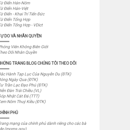
ừ Điển Hán-Nôm
ừ Điển Hán-Việt
ừ Điển - Khai Trí Tiến Đức
ừ Điển Tổng Hợp
ừ Điển Tổng Hợp - VDict
TỰ DO VÀ NHÂN QUYỀN
hóng Viên Không Biên Giới
heo Dõi Nhân Quyền
NHỮNG TRANG BLOG CHÚNG TÔI THEO DÕI
ắc Hành Tạp Lục Của Nguyễn Du (ĐTK)
óng Ngày Qua (ĐTK)
ư Trần Lạc Đạo Phú (ĐTK)
iễn Đàn Trái Chiều (VL)
óp Nhặt Cát Đá (TTT)
em Nôm Thuý Kiều (ĐTK)
CHÍNH PHỦ
rang mạng của chính phủ dành riêng cho các bà
Mẹ (moms.gov)