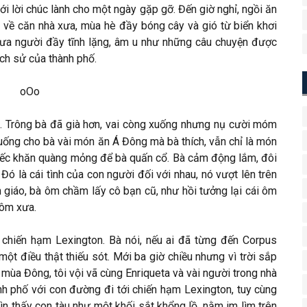
i lời chúc lành cho một ngày gặp gỡ. Đến giờ nghỉ, ngồi ăn
he về căn nhà xưa, mùa hè đầy bóng cây và gió từ biển khơi
hưa người đầy tĩnh lặng, âm u như những câu chuyện được
ịch sử của thành phố.
oOo
a. Trông bà đã già hơn, vai còng xuống nhưng nụ cười móm
ng cho bà vài món ăn Á Đông mà bà thích, vẫn chỉ là món
iếc khăn quàng mỏng để bà quấn cổ. Bà cảm động lắm, đôi
ó là cái tình của con người đối với nhau, nó vượt lên trên
n giáo, bà ôm chầm lấy cô bạn cũ, như hồi tưởng lại cái ôm
hôm xưa.
 chiến hạm Lexington. Bà nói, nếu ai đã từng đến Corpus
ột điều thật thiếu sót. Mới ba giờ chiều nhưng vì trời sắp
a Đông, tôi vội vã cùng Enriqueta và vài người trong nhà
ành phố với con đường đi tới chiến hạm Lexington, tuy cùng
ìn thấy con tàu như một khối sắt khổng lồ, nằm im lìm trên