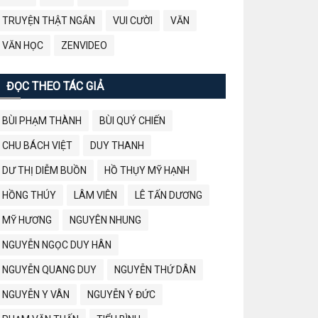
TRUYỆN THẬT NGẮN
VUI CƯỜI
VĂN
VĂN HỌC
ZENVIDEO
ĐỌC THEO TÁC GIẢ
BÙI PHẠM THÀNH
BÙI QUÝ CHIẾN
CHU BÁCH VIỆT
DUY THANH
DƯ THỊ DIỄM BUỒN
HỒ THỤY MỸ HẠNH
HỒNG THÚY
LÂM VIÊN
LÊ TẤN DƯƠNG
MỸ HƯƠNG
NGUYÊN NHUNG
NGUYỄN NGỌC DUY HÂN
NGUYỄN QUANG DUY
NGUYỄN THỨ DÂN
NGUYỄN Y VÂN
NGUYỄN Ý ĐỨC