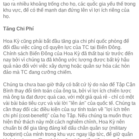
tạo ra nhiều khoảng trống cho họ, các quốc gia yếu thế trong
khu vực, để có thể mạnh dạn đứng lên vì lợi ích riêng của
họ.
Tăng Chi Phí
Hoa Kỳ cũng phải bắt đầu tăng gia chi phí quốc phòng để
đối đầu việc củng cố quyền lực của TC tại Biển Đông.
Chính sách Biển Đông của Hoa Kỳ đã thất bại từ trước đến
nay bởi vì chúng ta đã không ước lượng được bất kỳ hậu
quả nào đối với việc xây dựng hoặc quân sự hóa các hòn
đảo mà TC đang cưỡng chiếm.
Chúng ta chưa bao giờ thấy có bất cứ lý do nào để Tập Cận
Bình thay đổi tính toán của ông ta, bởi vì lợi ích chiến lược
mà ông ta đạt được quá cao, với một giá quá rẻ - chỉ có một
vài bài báo tiêu cực và vài lời "lên án" của quốc tế. Chúng ta
cần thay đổi các điều kiện của sự tính toán về "lợi ích trên
chi phí (cost-benefit)" của họ Tập. Nếu chúng ta muốn thực
hiện thử thách này một cách nghiêm chỉnh, Hoa Kỳ nên
chuẩn bị để gia tăng đáng kể dấu chân quân sự (military
footprint) của mình trong khu vực ngay lập tức, để giữ quân