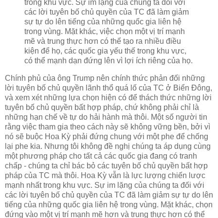
trong khu vực. Sự im lặng của chúng ta đối với
các lời tuyên bố chủ quyền của TC đã làm giảm
sự tự do lên tiếng của những quốc gia liên hệ
trong vùng. Mặt khác, việc chọn một vị trí mạnh
mẽ và trung thực hơn có thể tạo ra nhiều điều
kiện để họ, các quốc gia yếu thế trong khu vực,
có thể mạnh dạn đứng lên vì lợi ích riêng của họ.
Chính phủ của ông Trump nên chính thức phản đối những
lời tuyên bố chủ quyền lãnh thổ quá lố của TC ở Biển Đông,
và xem xét những lựa chọn hiện có để thách thức những lời
tuyên bố chủ quyền bất hợp pháp, chứ không phải chỉ là
những hạn chế về tự do hải hành mà thôi. Một số người tin
rằng việc tham gia theo cách này sẽ không vững bền, bởi vì
nó sẽ buộc Hoa Kỳ phải đứng chung với một phe để chống
lại phe kia. Nhưng tôi không đề nghị chúng ta áp dụng cùng
một phương pháp cho tất cả các quốc gia đang có tranh
chấp - chúng ta chỉ bác bỏ các tuyên bố chủ quyền bất hợp
pháp của TC mà thôi. Hoa Kỳ vẫn là lực lượng chiến lược
mạnh nhất trong khu vực. Sự im lặng của chúng ta đối với
các lời tuyên bố chủ quyền của TC đã làm giảm sự tự do lên
tiếng của những quốc gia liên hệ trong vùng. Mặt khác, chọn
đứng vào một vị trí mạnh mẽ hơn và trung thực hơn có thể