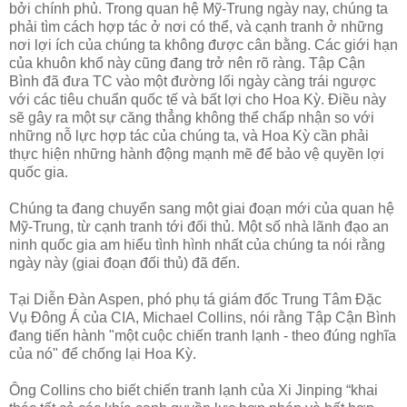
bởi chính phủ. Trong quan hệ Mỹ-Trung ngày nay, chúng ta
phải tìm cách hợp tác ở nơi có thể, và cạnh tranh ở những
nơi lợi ích của chúng ta không được cân bằng. Các giới hạn
của khuôn khổ này cũng đang trở nên rõ ràng. Tập Cận
Bình đã đưa TC vào một đường lối ngày càng trái ngược
với các tiêu chuẩn quốc tế và bất lợi cho Hoa Kỳ. Điều này
sẽ gây ra một sự căng thẳng không thể chấp nhận so với
những nỗ lực hợp tác của chúng ta, và Hoa Kỳ cần phải
thực hiện những hành động mạnh mẽ để bảo vệ quyền lợi
quốc gia.
Chúng ta đang chuyển sang một giai đoạn mới của quan hệ
Mỹ-Trung, từ cạnh tranh tới đối thủ. Một số nhà lãnh đạo an
ninh quốc gia am hiểu tình hình nhất của chúng ta nói rằng
ngày này (giai đoạn đối thủ) đã đến.
Tại Diễn Đàn Aspen, phó phụ tá giám đốc Trung Tâm Đặc
Vụ Đông Á của CIA, Michael Collins, nói rằng Tập Cận Bình
đang tiến hành "một cuộc chiến tranh lạnh - theo đúng nghĩa
của nó" để chống lại Hoa Kỳ.
Ông Collins cho biết chiến tranh lạnh của Xi Jinping “khai