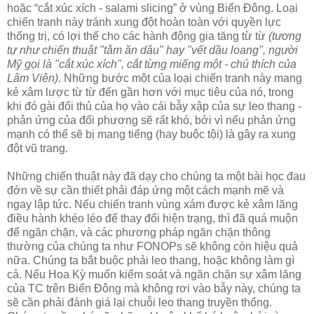
hoặc “cắt xúc xích - salami slicing” ở vùng Biển Đông. Loại
chiến tranh này tránh xung đột hoàn toàn với quyền lực
thống trị, có lợi thế cho các hành động gia tăng từ từ
(tương
tự như chiến thuật "tằm ăn dâu" hay "vết dầu loang", người
Mỹ gọi là "cắt xúc xích", cắt từng miếng một - chú thích của
Lâm Viên)
. Những bước một của loại chiến tranh này mang
kẻ xâm lược từ từ đến gần hơn với mục tiêu của nó, trong
khi đó gài đối thủ của họ vào cái bẫy xập của sự leo thang -
phản ứng của đối phương sẽ rất khó, bởi vì nếu phản ứng
mạnh có thể sẽ bị mang tiếng (hay buộc tội) là gây ra xung
đột vũ trang.
Những chiến thuật này đã dạy cho chúng ta một bài học đau
đớn về sự cần thiết phải đáp ứng một cách mạnh mẽ và
ngay lập tức. Nếu chiến tranh vùng xám được kẻ xâm lăng
điều hành khéo léo để thay đổi hiện trạng, thì đã quá muộn
để ngăn chặn, và các phương pháp ngăn chặn thông
thường của chúng ta như FONOPs sẽ không còn hiệu quả
nữa. Chúng ta bắt buộc phải leo thang, hoặc không làm gì
cả. Nếu Hoa Kỳ muốn kiểm soát và ngăn chặn sự xâm lăng
của TC trên Biển Đông mà không rơi vào bẫy này, chúng ta
sẽ cần phải đánh giá lại chuỗi leo thang truyền thống.