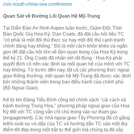
csis-south-china-sea-conference
Quan Sát về Đường Lối Quan Hệ Mỹ-Trung
Tại Diễn Đàn An Ninh Aspen tuần trước, Giám Đốc Tình
Báo Quốc Gia Hoa Kỳ, Dan Coats, đã đặt câu hỏi liệu TC
"có phải là một đối thủ thực sự hay một đối thủ cạnh tranh
chính đáng hay không." Đó là một cách khôn khéo và ngắn
gọn để đặt câu hỏi lớn về tầm quan trọng của Hoa Kỳ trong
thế kỷ 21. Ông Coats đã nhận xét rất đúng - Hoa Kỳ phải
quyết định có nên xác định lại mối quan hệ của mình với TC
hay không. Từ trước đến nay, tất cả các phương thức ngoại
giao thông thường, mối quan hệ Mỹ-Trung đã được xác định
bởi những thành viên trong ban điều hành của chính phủ
(Bộ Ngoại Giao).
Kể từ khi Đặng Tiểu Bình công bố chính sách "cải cách và
bành trướng Trung Hoa," phương pháp ngoại giao của Hoa
Kỳ đối với TC cũng vẫn chỉ chú trọng vào sự tham gia
(engagement). Các nhà ngoại giao Tây Phương đã cố gắng
kiểm soát sự
dậy của TC và hướng dẫn TC vào một địa
trỗi
điểm tốt đẹp trong một trật tự thế giới mà chúng ta đã xây