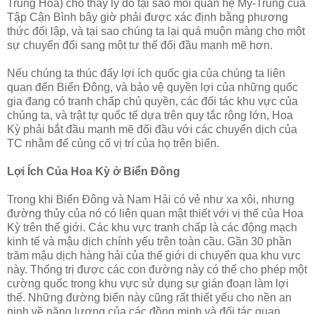
Trung Hoa) cho thấy lý do tại sao mối quan hệ Mỹ-Trung của
Tập Cận Bình bây giờ phải được xác định bằng phương
thức đối lập, và tại sao chúng ta lại quá muộn màng cho một
sự chuyển đổi sang một tư thế đối đầu mạnh mẽ hơn.
Nếu chúng ta thúc đẩy lợi ích quốc gia của chúng ta liên
quan đến Biển Đông, và bảo vệ quyền lợi của những quốc
gia đang có tranh chấp chủ quyền, các đối tác khu vực của
chúng ta, và trật tự quốc tế dựa trên quy tắc rộng lớn, Hoa
Kỳ phải bắt đầu mạnh mẽ đối đầu với các chuyển dịch của
TC nhằm để củng cố vị trí của họ trên biển.
Lợi Ích Của Hoa Kỳ ở Biển Đông
Trong khi Biển Đông và Nam Hải có vẻ như xa xôi, nhưng
đường thủy của nó có liên quan mật thiết với vị thế của Hoa
Kỳ trên thế giới. Các khu vực tranh chấp là các động mạch
kinh tế và mậu dịch chính yếu trên toàn cầu. Gần 30 phần
trăm mậu dịch hàng hải của thế giới di chuyển qua khu vực
này. Thống trị được các con đường này có thể cho phép một
cường quốc trong khu vực sử dụng sự gián đoạn làm lợi
thế. Những đường biển này cũng rất thiết yếu cho nền an
ninh về năng lượng của các đồng minh và đối tác quan