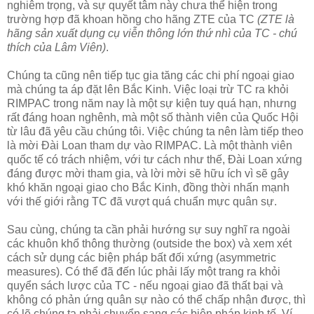
nghiêm trọng, và sự quyết tâm này chưa thể hiện trong
trường hợp đã khoan hồng cho hãng ZTE của TC
(ZTE là
hãng sản xuất dụng cụ viễn thông lớn thứ nhì của TC - chú
thích của Lâm Viên)
.
Chúng ta cũng nên tiếp tục gia tăng các chi phí ngoại giao
mà chúng ta áp đặt lên Bắc Kinh. Việc loại trừ TC ra khỏi
RIMPAC trong năm nay là một sự kiện tuy quá hạn, nhưng
rất đáng hoan nghênh, mà một số thành viên của Quốc Hội
từ lâu đã yêu cầu chúng tôi. Việc chúng ta nên làm tiếp theo
là mời Đài Loan tham dự vào RIMPAC. Là một thành viên
quốc tế có trách nhiệm, với tư cách như thế, Đài Loan xứng
đáng được mời tham gia, và lời mời sẽ hữu ích vì sẽ gây
khó khăn ngoại giao cho Bắc Kinh, đồng thời nhấn mạnh
với thế giới rằng TC đã vượt quá chuẩn mực quân sự.
Sau cùng, chúng ta cần phải hướng sự suy nghĩ ra ngoài
các khuôn khổ thông thường (outside the box) và xem xét
cách sử dụng các biện pháp bất đối xứng (asymmetric
measures). Có thể đã đến lúc phải lấy một trang ra khỏi
quyển sách lược của TC - nếu ngoại giao đã thất bại và
không có phản ứng quân sự nào có thể chấp nhận được, thì
có lẽ chúng ta phải chuyển sang các biện pháp kinh tế. Ví