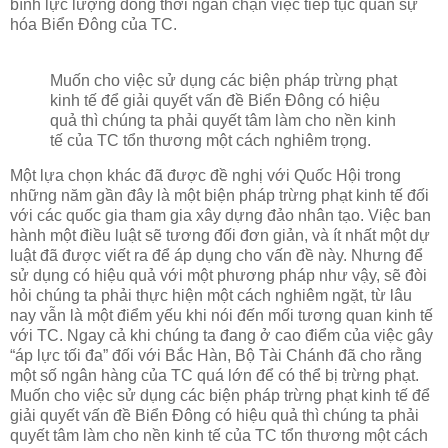
bình lực lượng đồng thời ngăn chặn việc tiếp tục quân sự
hóa Biển Đông của TC.
Muốn cho việc sử dụng các biện pháp trừng phạt
kinh tế để giải quyết vấn đề Biển Đông có hiệu
quả thì chúng ta phải quyết tâm làm cho nền kinh
tế của TC tổn thương một cách nghiêm trọng.
Một lựa chọn khác đã được đề nghị với Quốc Hội trong
những năm gần đây là một biện pháp trừng phạt kinh tế đối
với các quốc gia tham gia xây dựng đảo nhân tạo. Việc ban
hành một điều luật sẽ tương đối đơn giản, và ít nhất một dự
luật đã được viết ra để áp dụng cho vấn đề này. Nhưng để
sử dụng có hiệu quả với một phương pháp như vậy, sẽ đòi
hỏi chúng ta phải thực hiện một cách nghiêm ngặt, từ lâu
nay vẫn là một điểm yếu khi nói đến mối tương quan kinh tế
với TC. Ngay cả khi chúng ta đang ở cao điểm của việc gây
“áp lực tối đa” đối với Bắc Hàn, Bộ Tài Chánh đã cho rằng
một số ngân hàng của TC quá lớn để có thể bị trừng phạt.
Muốn cho việc sử dụng các biện pháp trừng phạt kinh tế để
giải quyết vấn đề Biển Đông có hiệu quả thì chúng ta phải
quyết tâm làm cho nền kinh tế của TC tổn thương một cách