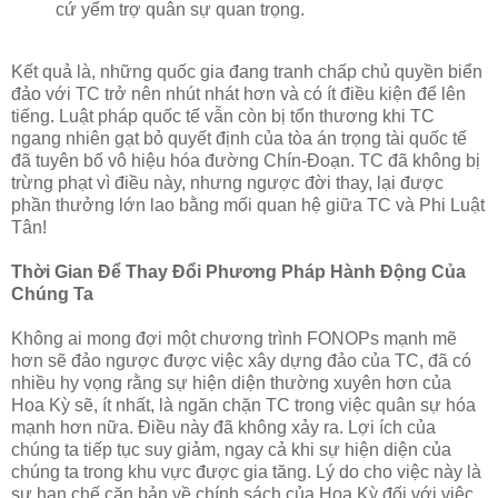
cứ yểm trợ quân sự quan trọng.
Kết quả là, những quốc gia đang tranh chấp chủ quyền biển
đảo với TC trở nên nhút nhát hơn và có ít điều kiện để lên
tiếng. Luật pháp quốc tế vẫn còn bị tổn thương khi TC
ngang nhiên gạt bỏ quyết định của tòa án trọng tài quốc tế
đã tuyên bố vô hiệu hóa đường Chín-Đoạn. TC đã không bị
trừng phạt vì điều này, nhưng ngược đời thay, lại được
phần thưởng lớn lao bằng mối quan hệ giữa TC và Phi Luật
Tân!
Thời Gian Để Thay Đổi Phương Pháp Hành Động Của
Chúng Ta
Không ai mong đợi một chương trình FONOPs mạnh mẽ
hơn sẽ đảo ngược được việc xây dựng đảo của TC, đã có
nhiều hy vọng rằng sự hiện diện thường xuyên hơn của
Hoa Kỳ sẽ, ít nhất, là ngăn chặn TC trong việc quân sự hóa
mạnh hơn nữa. Điều này đã không xảy ra. Lợi ích của
chúng ta tiếp tục suy giảm, ngay cả khi sự hiện diện của
chúng ta trong khu vực được gia tăng. Lý do cho việc này là
sự hạn chế căn bản về chính sách của Hoa Kỳ đối với việc