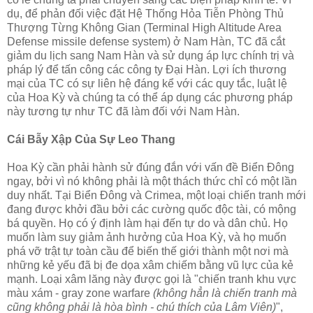
dụ, để phản đối việc đặt Hệ Thống Hỏa Tiễn Phòng Thủ
Thượng Từng Không Gian (Terminal High Altitude Area
Defense missile defense system) ở Nam Hàn, TC đã cắt
giảm du lịch sang Nam Hàn và sử dụng áp lực chính trị và
pháp lý để tấn công các công ty Đại Hàn. Lợi ích thương
mại của TC có sự liên hệ đáng kể với các quy tắc, luật lệ
của Hoa Kỳ và chúng ta có thể áp dụng các phương pháp
này tương tự như TC đã làm đối với Nam Hàn.
Cái Bẫy Xập Của Sự Leo Thang
Hoa Kỳ cần phải hành sử đúng đắn với vấn đề Biển Đông
ngay, bởi vì nó không phải là một thách thức chỉ có một lần
duy nhất. Tại Biển Đông và Crimea, một loại chiến tranh mới
đang được khởi đầu bởi các cường quốc độc tài, có mộng
bá quyền. Họ có ý định làm hại đến tự do và dân chủ. Họ
muốn làm suy giảm ảnh hưởng của Hoa Kỳ, và họ muốn
phá vỡ trật tự toàn cầu để biến thế giới thành một nơi mà
những kẻ yếu đã bị đe dọa xâm chiếm bằng vũ lực của kẻ
mạnh. Loại xâm lăng này được gọi là "chiến tranh khu vực
màu xám - gray zone warfare
(không hẳn là chiến tranh mà
cũng không phải là hòa bình - chú thích của Lâm Viên)
",