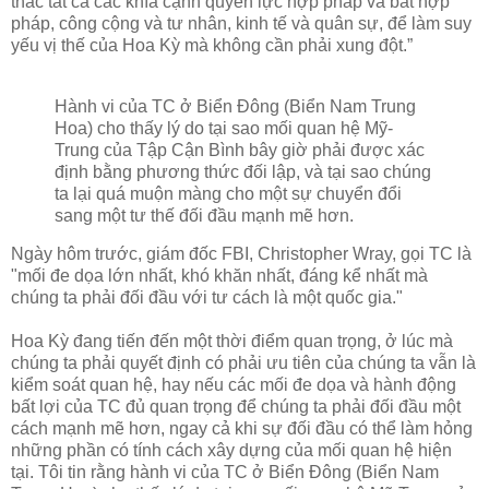
thác tất cả các khía cạnh quyền lực hợp pháp và bất hợp
pháp, công cộng và tư nhân, kinh tế và quân sự, để làm suy
yếu vị thế của Hoa Kỳ mà không cần phải xung đột.”
Hành vi của TC ở Biển Đông (Biển Nam Trung
Hoa) cho thấy lý do tại sao mối quan hệ Mỹ-
Trung của Tập Cận Bình bây giờ phải được xác
định bằng phương thức đối lập, và tại sao chúng
ta lại quá muộn màng cho một sự chuyển đổi
sang một tư thế đối đầu mạnh mẽ hơn.
Ngày hôm trước, giám đốc FBI, Christopher Wray, gọi TC là
"mối đe dọa lớn nhất, khó khăn nhất, đáng kể nhất mà
chúng ta phải đối đầu với tư cách là một quốc gia."
Hoa Kỳ đang tiến đến một thời điểm quan trọng, ở lúc mà
chúng ta phải quyết định có phải ưu tiên của chúng ta vẫn là
kiểm soát quan hệ, hay nếu các mối đe dọa và hành động
bất lợi của TC đủ quan trọng để chúng ta phải đối đầu một
cách mạnh mẽ hơn, ngay cả khi sự đối đầu có thể làm hỏng
những phần có tính cách xây dựng của mối quan hệ hiện
tại. Tôi tin rằng hành vi của TC ở Biển Đông (Biển Nam