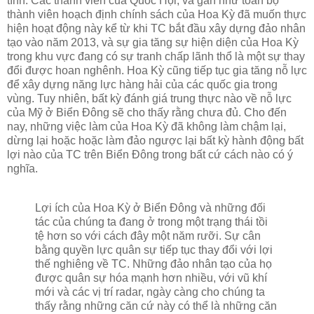
tĩnh. Các thành viên của Quốc Hội, và gần như toàn bộ
thành viên hoạch định chính sách của Hoa Kỳ đã muốn thực
hiện hoạt động này kể từ khi TC bắt đầu xây dựng đảo nhân
tạo vào năm 2013, và sự gia tăng sự hiện diện của Hoa Kỳ
trong khu vực đang có sự tranh chấp lãnh thổ là một sự thay
đổi được hoan nghênh. Hoa Kỳ cũng tiếp tục gia tăng nỗ lực
để xây dựng năng lực hàng hải của các quốc gia trong
vùng. Tuy nhiên, bất kỳ đánh giá trung thực nào về nỗ lực
của Mỹ ở Biển Đông sẽ cho thấy rằng chưa đủ. Cho đến
nay, những việc làm của Hoa Kỳ đã không làm chậm lại,
dừng lại hoặc hoặc làm đảo ngược lại bất kỳ hành động bất
lợi nào của TC trên Biển Đông trong bất cứ cách nào có ý
nghĩa.
Lợi ích của Hoa Kỳ ở Biển Đông và những đối
tác của chúng ta đang ở trong một trạng thái tồi
tệ hơn so với cách đây một năm rưỡi. Sự cân
bằng quyền lực quân sự tiếp tục thay đổi với lợi
thế nghiêng về TC. Những đảo nhân tạo của họ
được quân sự hóa mạnh hơn nhiều, với vũ khí
mới và các vị trí radar, ngày càng cho chúng ta
thấy rằng những căn cứ này có thể là những căn