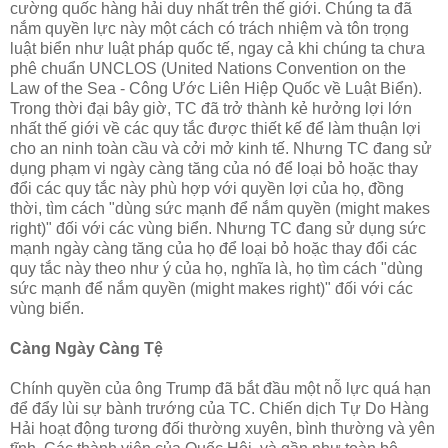
cường quốc hàng hải duy nhất trên thế giới. Chúng ta đã
nắm quyền lực này một cách có trách nhiệm và tôn trọng
luật biển như luật pháp quốc tế, ngay cả khi chúng ta chưa
phê chuẩn UNCLOS (United Nations Convention on the
Law of the Sea - Công Ước Liên Hiệp Quốc về Luật Biển).
Trong thời đại bây giờ, TC đã trở thành kẻ hưởng lợi lớn
nhất thế giới về các quy tắc được thiết kế để làm thuận lợi
cho an ninh toàn cầu và cởi mở kinh tế. Nhưng TC đang sử
dụng phạm vi ngày càng tăng của nó để loại bỏ hoặc thay
đổi các quy tắc này phù hợp với quyền lợi của họ, đồng
thời, tìm cách "dùng sức mạnh để nắm quyền (might makes
right)" đối với các vùng biển. Nhưng TC đang sử dụng sức
mạnh ngày càng tăng của họ để loại bỏ hoặc thay đổi các
quy tắc này theo như ý của họ, nghĩa là, họ tìm cách "dùng
sức mạnh để nắm quyền (might makes right)" đối với các
vùng biển.
Càng Ngày Càng Tệ
Chính quyền của ông Trump đã bắt đầu một nỗ lực quá hạn
để đẩy lùi sự bành trướng của TC. Chiến dịch Tự Do Hàng
Hải hoạt động tương đối thường xuyên, bình thường và yên