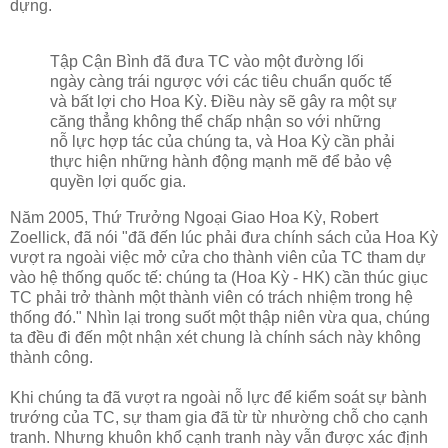
dựng.
Tập Cận Bình đã đưa TC vào một đường lối
ngày càng trái ngược với các tiêu chuẩn quốc tế
và bất lợi cho Hoa Kỳ. Điều này sẽ gây ra một sự
căng thẳng không thể chấp nhận so với những
nỗ lực hợp tác của chúng ta, và Hoa Kỳ cần phải
thực hiện những hành động mạnh mẽ để bảo vệ
quyền lợi quốc gia.
Năm 2005, Thứ Trưởng Ngoại Giao Hoa Kỳ, Robert
Zoellick, đã nói "đã đến lúc phải đưa chính sách của Hoa Kỳ
vượt ra ngoài việc mở cửa cho thành viên của TC tham dự
vào hệ thống quốc tế: chúng ta (Hoa Kỳ - HK) cần thúc giục
TC phải trở thành một thành viên có trách nhiệm trong hệ
thống đó." Nhìn lại trong suốt một thập niên vừa qua, chúng
ta đều đi đến một nhận xét chung là chính sách này không
thành công.
Khi chúng ta đã vượt ra ngoài nỗ lực để kiểm soát sự bành
trướng của TC, sự tham gia đã từ từ nhường chỗ cho cạnh
tranh. Nhưng khuôn khổ cạnh tranh này vẫn được xác định