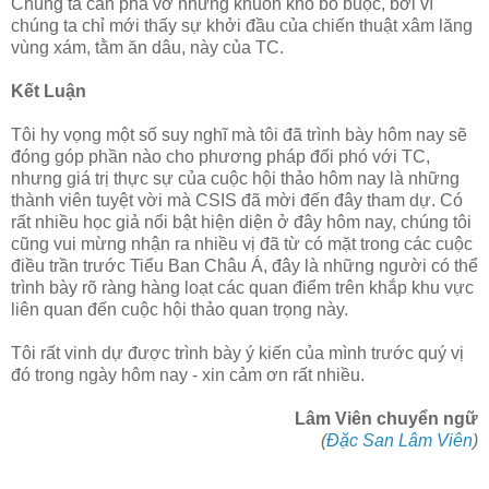
Chúng ta cần phá vỡ những khuôn khổ bó buộc, bởi vì
chúng ta chỉ mới thấy sự khởi đầu của chiến thuật xâm lăng
vùng xám, tằm ăn dâu, này của TC.
Kết Luận
Tôi hy vọng một số suy nghĩ mà tôi đã trình bày hôm nay sẽ
đóng góp phần nào cho phương pháp đối phó với TC,
nhưng giá trị thực sự của cuộc hội thảo hôm nay là những
thành viên tuyệt vời mà CSIS đã mời đến đây tham dự. Có
rất nhiều học giả nổi bật hiện diện ở đây hôm nay, chúng tôi
cũng vui mừng nhận ra nhiều vị đã từ có mặt trong các cuộc
điều trần trước Tiểu Ban Châu Á, đây là những người có thể
trình bày rõ ràng hàng loạt các quan điểm trên khắp khu vực
liên quan đến cuộc hội thảo quan trọng này.
Tôi rất vinh dự được trình bày ý kiến của mình trước quý vị
đó trong ngày hôm nay - xin cảm ơn rất nhiều.
Lâm Viên chuyển ngữ
(
Đặc San Lâm Viên
)