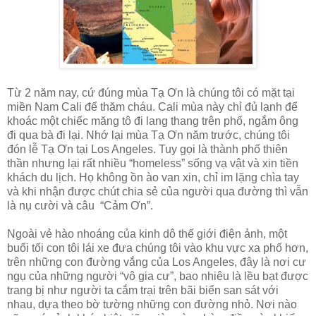
Từ 2 năm nay, cứ đúng mùa Tạ Ơn là chúng tôi có mặt tại
miền Nam Cali để thăm cháu. Cali mùa này chỉ đủ lạnh để
khoác một chiếc măng tô đi lang thang trên phố, ngắm ông
đi qua bà đi lại. Nhớ lại mùa Tạ Ơn năm trước, chúng tôi
đón lễ Tạ Ơn tại Los Angeles. Tuy gọi là thành phố thiên
thần nhưng lại rất nhiều “homeless” sống vạ vật và xin tiền
khách du lịch. Họ không ồn ào van xin, chỉ im lặng chìa tay
và khi nhận được chút chia sẻ của người qua đường thì vẫn
là nụ cười và câu “Cảm Ơn”.
Ngoài vẻ hào nhoáng của kinh dô thế giới điện ảnh, một
buổi tối con tôi lái xe đưa chúng tôi vào khu vực xa phố hơn,
trên những con đường vắng của Los Angeles, đây là nơi cư
ngụ của những người “vô gia cư”, bao nhiêu là lều bạt được
trang bị như người ta cắm trại trên bãi biển san sát với
nhau, dựa theo bờ tường những con đường nhỏ. Nơi nào