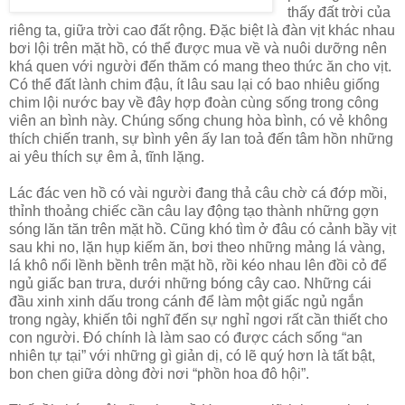
thấy đất trời của
riêng ta, giữa trời cao đất rộng. Đặc biệt là đàn vịt khác nhau
bơi lội trên mặt hồ, có thể được mua về và nuôi dưỡng nên
khá quen với người đến thăm có mang theo thức ăn cho vịt.
Có thể đất lành chim đậu, ít lâu sau lại có bao nhiêu giống
chim lội nước bay về đây hợp đoàn cùng sống trong công
viên an bình này. Chúng sống chung hòa bình, có vẻ không
thích chiến tranh, sự bình yên ấy lan toả đến tâm hồn những
ai yêu thích sự êm ả, tĩnh lặng.
Lác đác ven hồ có vài người đang thả câu chờ cá đớp mồi,
thỉnh thoảng chiếc cần câu lay động tạo thành những gợn
sóng lăn tăn trên mặt hồ. Cũng khó tìm ở đâu có cảnh bầy vịt
sau khi no, lặn hụp kiếm ăn, bơi theo những mảng lá vàng,
lá khô nổi lềnh bềnh trên mặt hồ, rồi kéo nhau lên đồi cỏ để
ngủ giấc ban trưa, dưới những bóng cây cao. Những cái
đầu xinh xinh dấu trong cánh để làm một giấc ngủ ngắn
trong ngày, khiến tôi nghĩ đến sự nghỉ ngơi rất cần thiết cho
con người. Đó chính là làm sao có được cách sống “an
nhiên tự tại” với những gì giản dị, có lẽ quý hơn là tất bật,
bon chen giữa dòng đời nơi “phồn hoa đô hội”.