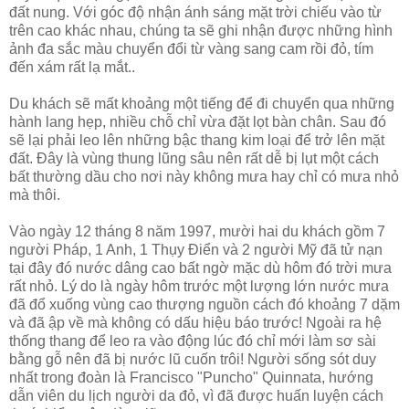
đất nung. Với góc độ nhận ánh sáng mặt trời chiếu vào từ
trên cao khác nhau, chúng ta sẽ ghi nhận được những hình
ảnh đa sắc màu chuyển đổi từ vàng sang cam rồi đỏ, tím
đến xám rất lạ mắt..
Du khách sẽ mất khoảng một tiếng để đi chuyển qua những
hành lang hẹp, nhiều chỗ chỉ vừa đặt lọt bàn chân. Sau đó
sẽ lại phải leo lên những bậc thang kim loại để trở lên mặt
đất. Đây là vùng thung lũng sâu nên rất dễ bị lụt một cách
bất thường dầu cho nơi này không mưa hay chỉ có mưa nhỏ
mà thôi.
Vào ngày 12 tháng 8 năm 1997, mười hai du khách gồm 7
người Pháp, 1 Anh, 1 Thụy Điển và 2 người Mỹ đã tử nạn
tại đây đó nước dâng cao bất ngờ mặc dù hôm đó trời mưa
rất nhỏ. Lý do là ngày hôm trước một lượng lớn nước mưa
đã đổ xuống vùng cao thượng nguồn cách đó khoảng 7 dặm
và đã ập về mà không có dấu hiệu báo trước! Ngoài ra hệ
thống thang để leo ra vào động lúc đó chỉ mới làm sơ sài
bằng gỗ nên đã bị nước lũ cuốn trôi! Người sống sót duy
nhất trong đoàn là Francisco "Puncho" Quinnata, hướng
dẫn viên du lịch người da đỏ, vì đã được huấn luyện cách