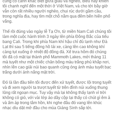
cũng có cảnh khác biệt giữa giàu và nghèo, điều này khiến
tôi chạnh nghĩ đến một thời ở Việt Nam, và cho tới bây giờ
vẫn còn rất nhiều người nghèo, chui rúc dưới gầm cầu,
trong nghĩa địa, hay tìm một chỗ nằm qua đêm bên hiên phố
vắng.
Thế rồi đúng vào ngày lễ Tạ Ơn, từ miền Nam Cali chúng tôi
làm một cuộc hành trình 3 ngày lên phía Đông Bắc của tiểu
bang Cali. Trong khi phía Nam khí hậu chỉ đủ lạnh như Đà
Lạt thì sau 5 tiếng đồng hồ lái xe, càng lên cao không khí
càng tụt xuống ở nhiệt độ đông đá. Xế trưa hôm đó chúng
tôi đã có mặt tại thành phố Mammoth Lakes, mới tháng 11
mà tuyết như một chiếc chăn bông màu trắng phủ khắp nơi,
nhìn lên cao giải núi bao quanh cũng óng ánh màu tuyết bạc
trắng dưới ánh nắng mặt trời.
Đó là lần đầu tiên tôi được đến xứ tuyết, được lội trong tuyết
và đi xem người ta trượt tuyết từ trên đỉnh núi xuống thung
lũng rất ngoạn mục. Tuy vậy mà lại không thấy lạnh vì trời
không có gió, với vài lớp áo dầy cộp lại thấy có chút gì êm ả
và ấm áp trong tâm hồn, khi nghe đâu đó vang lên khúc
nhạc dìu dặt mở đầu cho mùa Giáng Sinh sắp tới.