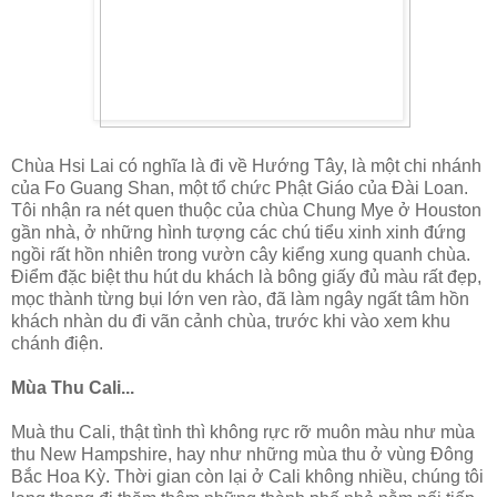
Chùa Hsi Lai có nghĩa là đi về Hướng Tây, là một chi nhánh
của Fo Guang Shan, một tổ chức Phật Giáo của Đài Loan.
Tôi nhận ra nét quen thuộc của chùa Chung Mye ở Houston
gần nhà, ở những hình tượng các chú tiểu xinh xinh đứng
ngồi rất hồn nhiên trong vườn cây kiểng xung quanh chùa.
Điểm đặc biệt thu hút du khách là bông giấy đủ màu rất đẹp,
mọc thành từng bụi lớn ven rào, đã làm ngây ngất tâm hồn
khách nhàn du đi vãn cảnh chùa, trước khi vào xem khu
chánh điện.
Mùa Thu Cali...
Muà thu Cali, thật tình thì không rực rỡ muôn màu như mùa
thu New Hampshire, hay như những mùa thu ở vùng Đông
Bắc Hoa Kỳ. Thời gian còn lại ở Cali không nhiều, chúng tôi