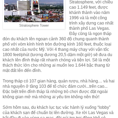
Stratosphere, với chiều
cao 1.149 feet, được
khánh thành vào năm
1996 và là một công
trình xây dựng cao nhất
Stratosphere Tower
thành phố Las Vegas.
Đây cũng là ngọn tháp
đón du khách lên ngoạn cảnh 360 độ chung quanh thành
phố với vòm kính hình tròn đường kính 160 feet, thuộc loại
cao nhất của nước Mỹ. Với 4 thang máy chạy với vận tốc
1800 feet/phút (tương đương 20,5 dặm một giờ) sẽ đưa du
khách lên đỉnh tháp rất nhanh chóng và tiện lợi. Sẽ là một
thách thức lớn cho những ai muốn leo 1.644 bậc thang từ
mặt đất lên đến đỉnh.
Trong tháp có 107 gian hàng, quán rượu, nhà hàng… và hai
nhà nguyện ở tầng 103 để tổ chức đám cưới...trên cao...
Đặc biệt trên đỉnh tháp là những trò chơi được đặt ngoài
không gian mở mà những ai yếu tim không nên thử!
Sớm hôm sau, du khách lục tục vác hành lý xuống “lobby”
của khách sạn để chuẩn bị lên đường. Xe rời Las Vegas và
bắt đầu đi vào vùng sa mạc, đồi núi trơ trọi đồng khô cỏ