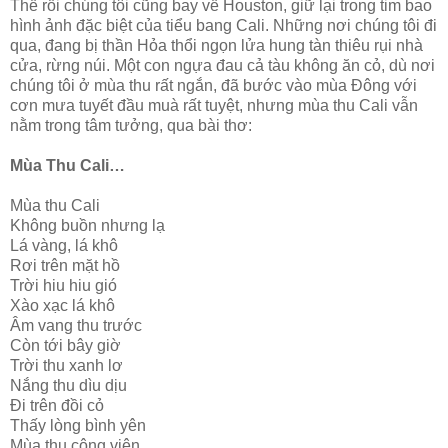
Thế rồi chúng tôi cũng bay về Houston, giữ lại trong tim bao
hình ảnh đặc biệt của tiểu bang Cali. Những nơi chúng tôi đi
qua, đang bị thần Hỏa thổi ngọn lửa hung tàn thiêu rụi nhà
cửa, rừng núi. Một con ngựa đau cả tàu không ăn cỏ, dù nơi
chúng tôi ở mùa thu rất ngắn, đã bước vào mùa Đông với
cơn mưa tuyết đầu muà rất tuyệt, nhưng mùa thu Cali vẫn
nằm trong tâm tưởng, qua bài thơ:
Mùa Thu Cali…
Mùa thu Cali
Không buồn nhưng lạ
Lá vàng, lá khô
Rơi trên mặt hồ
Trời hiu hiu gió
Xào xạc lá khô
Âm vang thu trước
Còn tới bây giờ
Trời thu xanh lơ
Nắng thu dìu dịu
Đi trên đồi cỏ
Thấy lòng bình yên
Mùa thu công viên