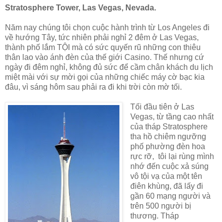
Stratosphere Tower, Las Vegas, Nevada.
Năm nay chúng tôi chọn cuộc hành trình từ Los Angeles đi
về hướng Tây, tức nhiên phải nghỉ 2 đêm ở Las Vegas,
thành phố lắm TỘI mà có sức quyến rũ những con thiêu
thân lao vào ánh đèn của thế giới Casino. Thế nhưng cứ
ngày đi đêm nghỉ, không đủ sức để cầm chân khách du lịch
miệt mài với sự mời gọi của những chiếc máy cờ bạc kia
đâu, vì sáng hôm sau phải ra đi khi trời còn mờ tối.
Tối đầu tiên ở Las
Vegas, từ tầng cao nhất
của tháp Stratosphere
tha hồ chiêm ngưỡng
phố phường đèn hoa
rực rỡ, tôi lại rùng mình
nhớ đến cuộc xả súng
vô tội vạ của một tên
điên khùng, đã lấy đi
gần 60 mạng người và
trên 500 người bị
thương. Tháp