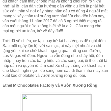
du khách cảm thấy chóng mặt và không khỏi rờn rợn khi
nhớ lại lời căn dặn của hướng dẫn viên du lịch là phải hết
sức cẩn thận vì nơi đây hàng năm đều có đúng 4 người mất
mạng vì xẩy chân rơi xuống vực sâu! Và cho đến hôm nay,
vào cuối tháng 11 năm 2017 đã có 3 người thiệt mạng rồi,
còn một người nữa không biết sẽ là ai?!!! Cầu mong cho
mọi người an toàn, trở về đầy đủ!!!
Trời đã về chiều, xe lại quay trở lại Las Vegas để nghỉ đêm.
Sau một ngày lặn lội với sa mạc, ai nấy mệt nhoài và chỉ
lặng yên khi xe chở khách ngang qua những con đường
Las Vegas về đêm. Người ta vẫn đông như chảy hội, đèn
nhấp nháy trên các bảng hiệu và các sòng bài, ôi thôi thật là
hấp dẫn và quyến rũ làm sao! Xe chạy thẳng về khách sạn
cho khách nghỉ ngơi, để sáng hôm sau đi thăm nhà máy sản
xuất kẹo chololate và vườn xương rồng đủ loại.
Ethel M Chocolates Factory và Vườn Xương Rồng