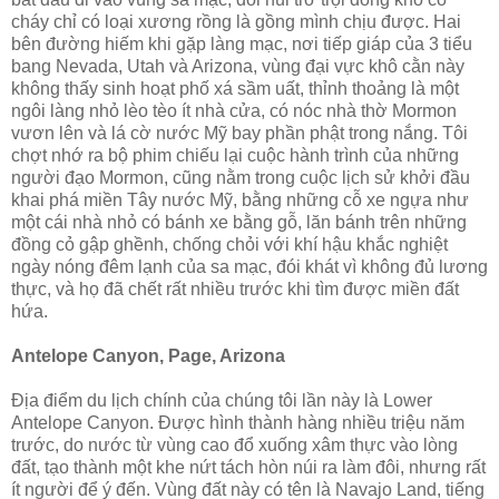
cháy chỉ có loại xương rồng là gồng mình chịu được. Hai
bên đường hiếm khi gặp làng mạc, nơi tiếp giáp của 3 tiểu
bang Nevada, Utah và Arizona, vùng đại vực khô cằn này
không thấy sinh hoạt phố xá sầm uất, thỉnh thoảng là một
ngôi làng nhỏ lèo tèo ít nhà cửa, có nóc nhà thờ Mormon
vươn lên và lá cờ nước Mỹ bay phần phật trong nắng. Tôi
chợt nhớ ra bộ phim chiếu lại cuộc hành trình của những
người đạo Mormon, cũng nằm trong cuộc lịch sử khởi đầu
khai phá miền Tây nước Mỹ, bằng những cỗ xe ngựa như
một cái nhà nhỏ có bánh xe bằng gỗ, lăn bánh trên những
đồng cỏ gập ghềnh, chống chỏi với khí hậu khắc nghiệt
ngày nóng đêm lạnh của sa mạc, đói khát vì không đủ lương
thực, và họ đã chết rất nhiều trước khi tìm được miền đất
hứa.
Antelope Canyon, Page, Arizona
Địa điểm du lịch chính của chúng tôi lần này là Lower
Antelope Canyon. Được hình thành hàng nhiều triệu năm
trước, do nước từ vùng cao đổ xuống xâm thực vào lòng
đất, tạo thành một khe nứt tách hòn núi ra làm đôi, nhưng rất
ít người để ý đến. Vùng đất này có tên là Navajo Land, tiếng