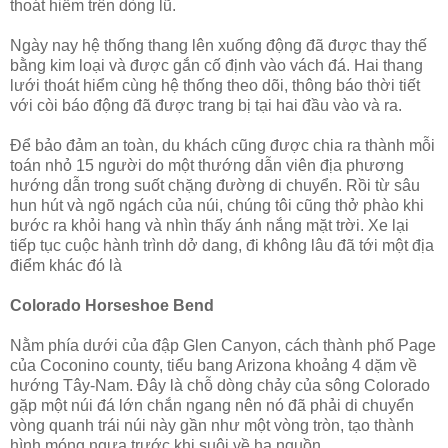
thoát hiểm trên dòng lũ.
Ngày nay hệ thống thang lên xuống động đã được thay thế
bằng kim loại và được gắn cố định vào vách đá. Hai thang
lưới thoát hiểm cùng hệ thống theo dõi, thông báo thời tiết
với còi báo động đã được trang bị tại hai đầu vào và ra.
Để bảo đảm an toàn, du khách cũng được chia ra thành mỗi
toán nhỏ 15 người do một thướng dẫn viên địa phương
hướng dẫn trong suốt chặng đường di chuyển. Rồi từ sâu
hun hút và ngõ ngách của núi, chúng tôi cũng thở phào khi
bước ra khỏi hang và nhìn thấy ánh nắng mặt trời. Xe lại
tiếp tục cuộc hành trình dở dang, đi không lâu đã tới một địa
điểm khác đó là
Colorado Horseshoe Bend
Nằm phía dưới của đập Glen Canyon, cách thành phố Page
của Coconino county, tiểu bang Arizona khoảng 4 dặm về
hướng Tây-Nam. Đây là chỗ dòng chảy của sông Colorado
gặp một núi đá lớn chắn ngang nên nó đã phải di chuyển
vòng quanh trái núi này gần như một vòng tròn, tạo thành
hình móng ngựa trước khi suôi về hạ nguồn.