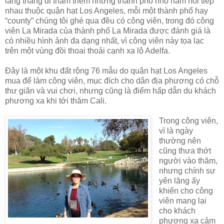
lang thang đi thăm thêm những thành phố nhỏ nằm nối tiếp
nhau thuộc quận hạt Los Angeles, mỗi một thành phố hay
“county” chúng tôi ghé qua đều có công viên, trong đó công
viên La Mirada của thành phố La Mirada được đánh giá là
có nhiều hình ảnh đa dạng nhất, vì công viên này tọa lạc
trên một vùng đồi thoai thoải cạnh xa lộ Adelfa.
Đây là một khu đất rộng 76 mẫu do quận hạt Los Angeles
mua để làm công viên, mục đích cho dân địa phương có chỗ
thư giãn và vui chơi, nhưng cũng là điểm hấp dẫn du khách
phương xa khi tới thăm Cali.
Trong công viên,
vì là ngày
thường nên
cũng thưa thớt
người vào thăm,
nhưng chính sự
yên lặng ấy
khiến cho công
viên mang lại
cho khách
phương xa cảm