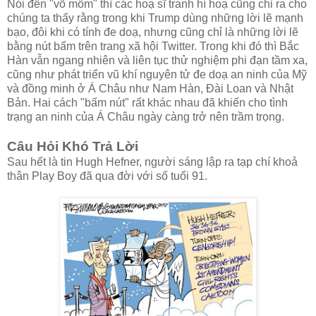
Nói đến "võ mồm" thì các hoạ sĩ tranh hí hoạ cũng chỉ ra cho
chúng ta thấy rằng trong khi Trump dùng những lời lẽ mạnh
bạo, đôi khi có tính đe doạ, nhưng cũng chỉ là những lời lẽ
bằng nút bấm trên trang xã hội Twitter. Trong khi đó thì Bắc
Hàn vẫn ngang nhiên và liên tục thử nghiệm phi đạn tầm xa,
cũng như phát triển vũ khí nguyên tử đe doạ an ninh của Mỹ
và đồng minh ở Á Châu như Nam Hàn, Đài Loan và Nhật
Bản. Hai cách "bấm nút" rất khác nhau đã khiến cho tình
trạng an ninh của Á Châu ngày càng trở nên trầm trọng.
Câu Hỏi Khó Trả Lời
Sau hết là tin Hugh Hefner, người sáng lập ra tạp chí khoả
thân Play Boy đã qua đời với số tuổi 91.