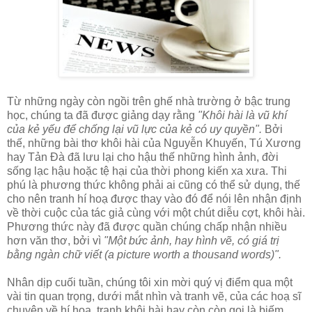
Từ những ngày còn ngồi trên ghế nhà trường ở bậc trung
học, chúng ta đã được giảng dạy rằng
"Khôi hài là vũ khí
của kẻ yếu để chống lại vũ lực của kẻ có uy quyền".
Bởi
thế, những bài thơ khôi hài của Nguyễn Khuyến, Tú Xương
hay Tản Đà đã lưu lại cho hậu thế những hình ảnh, đời
sống lạc hậu hoặc tệ hại của thời phong kiến xa xưa. Thi
phú là phương thức không phải ai cũng có thể sử dụng, thế
cho nên tranh hí hoạ được thay vào đó để nói lên nhận định
về thời cuộc của tác giả cùng với một chút diễu cợt, khôi hài.
Phương thức này đã được quần chúng chấp nhận nhiều
hơn văn thơ, bởi vì
"Một bức ảnh, hay hình vẽ, có giá trị
bằng ngàn chữ viết (a picture worth a thousand words)".
Nhân dịp cuối tuần, chúng tôi xin mời quý vị điểm qua một
vài tin quan trọng, dưới mắt nhìn và tranh vẽ, của các hoạ sĩ
chuyên về hí hoạ, tranh khôi hài hay còn còn gọi là biếm