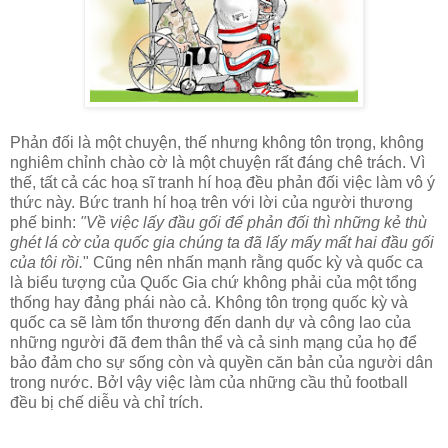
Phản đối là một chuyện, thế nhưng không tôn trọng, không
nghiêm chỉnh chào cờ là một chuyện rất đáng chê trách. Vì
thế, tất cả các hoạ sĩ tranh hí hoạ đều phản đối việc làm vô ý
thức này. Bức tranh hí hoạ trên với lời của n
gười thương
phế binh:
"Về việc lấy đầu gối để phản đối thì những kẻ thù
ghét lá cờ của quốc gia chúng ta đã lấy mấy mất hai đầu gối
của tôi rồi.
" Cũng nên nhấn mạnh rằng quốc kỳ và quốc ca
là biểu tượng của Quốc Gia chứ không phải của một tổng
thống hay đảng phái nào cả. Không tôn trọng quốc kỳ và
quốc ca sẽ làm tổn thương đến danh dự và công lao của
những người đã đem thân thể và cả sinh mạng của họ để
bảo đảm cho sự sống còn và quyền căn bản của người dân
trong nước. BởI vậy việc làm của những cầu thủ football
đều bị chế diễu và chỉ trích.