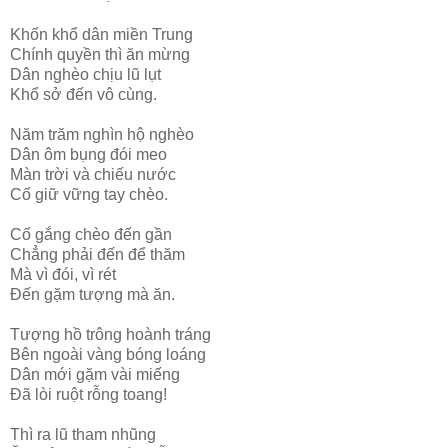
Khốn khổ dân miền Trung
Chính quyền thì ăn mừng
Dân nghèo chịu lũ lụt
Khổ sở đến vô cùng.
Năm trăm nghìn hộ nghèo
Dân ôm bụng đói meo
Màn trời và chiếu nước
Cố giữ vững tay chèo.
Cố gắng chèo đến gần
Chẳng phải đến để thăm
Mà vì đói, vì rét
Đến gặm tượng mà ăn.
Tượng hồ trông hoành tráng
Bên ngoài vàng bóng loáng
Dân mới gặm vài miếng
Đã lòi ruột rỗng toang!
Thì ra lũ tham nhũng