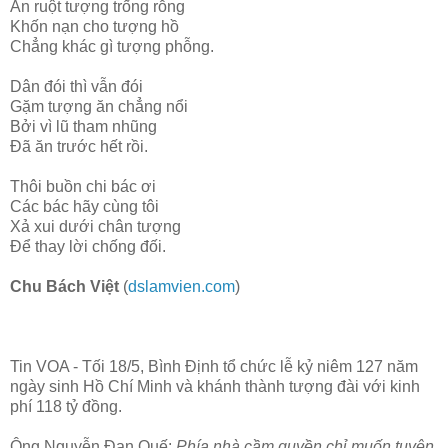
Ăn ruột tượng trống rỗng
Khốn nạn cho tượng hồ
Chẳng khác gì tượng phỗng.
Dân đói thì vẫn đói
Gặm tượng ăn chẳng nổi
Bởi vì lũ tham nhũng
Đã ăn trước hết rồi.
Thôi buồn chi bác ơi
Các bác hãy cùng tôi
Xả xui dưới chân tượng
Để thay lời chống đối.
Chu Bách Việt
(
dslamvien.com
)
Tin VOA - Tối 18/5, Bình Định tổ chức lễ kỷ niêm 127 năm
ngày sinh Hồ Chí Minh và khánh thành tượng đài với kinh
phí 118 tỷ đồng.
Ông Nguyễn Đan Quế:
Phía nhà cầm quyền chỉ muốn tuyên