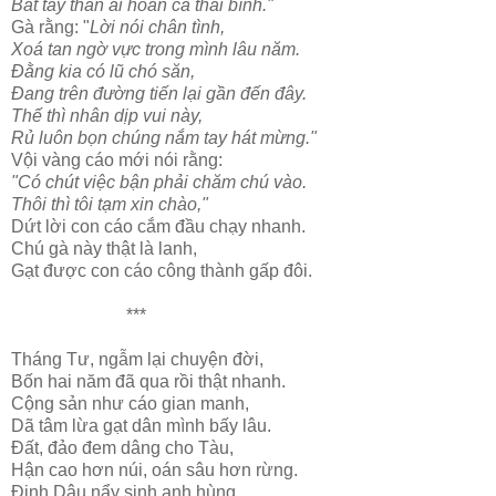
Bắt tay thân ái hoan ca thái bình."
Gà rằng: "
Lời nói chân tình,
Xoá tan ngờ vực trong mình lâu năm.
Đằng kia có lũ chó săn,
Đang trên đường tiến lại gần đến đây.
Thế thì nhân dịp vui này,
Rủ luôn bọn chúng nắm tay hát mừng."
Vội vàng cáo mới nói rằng:
"Có chút việc bận phải chăm chú vào.
Thôi thì tôi tạm xin chào,"
Dứt lời con cáo cắm đầu chạy nhanh.
Chú gà này thật là lanh,
Gạt được con cáo công thành gấp đôi.
***
Tháng Tư, ngẫm lại chuyện đời,
Bốn hai năm đã qua rồi thật nhanh.
Cộng sản như cáo gian manh,
Dã tâm lừa gạt dân mình bấy lâu.
Đất, đảo đem dâng cho Tàu,
Hận cao hơn núi, oán sâu hơn rừng.
Đinh Dậu nẩy sinh anh hùng,