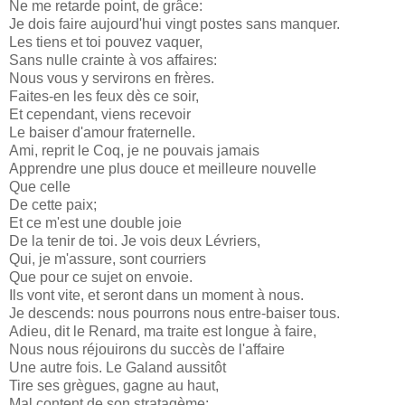
Ne me retarde point, de grâce:
Je dois faire aujourd'hui vingt postes sans manquer.
Les tiens et toi pouvez vaquer,
Sans nulle crainte à vos affaires:
Nous vous y servirons en frères.
Faites-en les feux dès ce soir,
Et cependant, viens recevoir
Le baiser d'amour fraternelle.
Ami, reprit le Coq, je ne pouvais jamais
Apprendre une plus douce et meilleure nouvelle
Que celle
De cette paix;
Et ce m'est une double joie
De la tenir de toi. Je vois deux Lévriers,
Qui, je m'assure, sont courriers
Que pour ce sujet on envoie.
Ils vont vite, et seront dans un moment à nous.
Je descends: nous pourrons nous entre-baiser tous.
Adieu, dit le Renard, ma traite est longue à faire,
Nous nous réjouirons du succès de l'affaire
Une autre fois. Le Galand aussitôt
Tire ses grègues, gagne au haut,
Mal content de son stratagème;