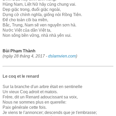
Hùng Nam, Liệt Nữ hãy cùng chung vai.
Dẹp giặc trong, đuổi giặc ngoài,
Dựng cờ chính nghĩa, giống nòi Rồng Tiên.
Để cho toàn cõi ba miền,
Bắc, Trung, Nam sẽ vẹn nguyên sơn hà.
Nước Việt của dân Việt ta,
Non sông bền vững, nhà nhà yên vui.
Bùi Phạm Thành
(ngày 28 tháng 4, 2017 -
dslamvien.com
)
Le coq et le renard
Sur la branche d'un arbre était en sentinelle
Un vieux Coq adroit et matois.
Frère, dit un Renard adoucissant sa voix,
Nous ne sommes plus en querelle:
Paix générale cette fois.
Je viens te l'annoncer; descends que je t'embrasse;