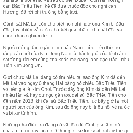
Jakarta, Indonesia, và sau đó đến Dubai. Còn lại một nghi
can Bắc Triều Tiên, kẻ đã đưa thuốc độc cho nghi can
Hương, đã rời phi trường bằng taxi.
Cảnh sát Mã Lai còn cho biết họ nghi ngờ ông Kim bị đầu
độc, tuy nhiên vẫn còn chờ kết quả phân tích chất độc và
cuộc khảo nghiệm tử thi.
Người đứng đầu ngành tình báo Nam Triều Tiên thì cho
rằng cái chết của Kim Jong Nam là thành quả của lệnh ám
sát từ người em cùng cha khác mẹ đang lãnh đạo Bắc Triều
Tiên Kim Jong Un.
Giới chức Mã Lai đang cố tìm hiểu tại sao ông Kim đã đến
Mã Lai vào ngày 6 tháng Hai bằng hộ chiếu Bắc Triều Tiên
với tên giả là Kim Chol. Trước đây ông Kim đã đến Mã Lai
nhiều lần và hay cư ngụ gần toà đại sứ Bắc Triều Tiên cho
đến năm 2013, khi đại sứ Bắc Triều Tiên, lúc bấy giờ là một
người bạn của ông Kim, sau đó ông này bị triệu hồi về nước
và bị xử tử hình.
Những nhà điều tra đang cố vật lộn để đánh giá tầm mức
của âm mưu này, họ nói “Chúng tôi sẽ lục soát bất cứ thứ gì,