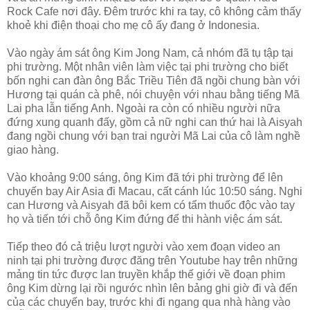
Rock Cafe nơi đây. Đêm trước khi ra tay, cô không cảm thấy
khoẻ khi điện thoại cho mẹ cô ấy đang ở Indonesia.
Vào ngày ám sát ông Kim Jong Nam, cả nhóm đã tụ tập tại
phi trường. Một nhân viên làm việc tại phi trường cho biết
bốn nghi can đàn ông Bắc Triều Tiên đã ngồi chung bàn với
Hương tại quán cà phê, nói chuyện với nhau bằng tiếng Mã
Lai pha lẫn tiếng Anh. Ngoài ra còn có nhiều người nữa
đứng xung quanh đấy, gồm cả nữ nghi can thứ hai là Aisyah
đang ngồi chung với bạn trai người Mã Lai của cô làm nghề
giao hàng.
Vào khoảng 9:00 sáng, ông Kim đã tới phi trường để lên
chuyến bay Air Asia đi Macau, cất cánh lúc 10:50 sáng. Nghi
can Hương và Aisyah đã bôi kem có tẩm thuốc độc vào tay
họ và tiến tới chỗ ông Kim đứng để thi hành việc ám sát.
Tiếp theo đó cả triệu lượt người vào xem đoạn video an
ninh tại phi trường được đăng trên Youtube hay trên những
mảng tin tức được lan truyền khắp thế giới về đoạn phim
ông Kim dừng lại rồi ngước nhìn lên bảng ghi giờ đi và đến
của các chuyến bay, trước khi đi ngang qua nhà hàng vào