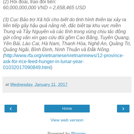
(2) Hối đoái, trao đổi tiền:
60,000,000,000 VND = 2,658,465 USD
(3) Cục Bảo trợ Xã hội cho biết do tình hình thiên tai xảy ra
liên tiếp gây hậu quả nặng nề, đặc biệt tại khu vực miền
Trung và Tây Nguyên và các tỉnh trong vùng chịu tác động
gửi công văn xin gạo cứu đói gồm Cao Bằng, Tuyên Quang,
Yên Bái, Lào Cai, Hà Nam, Thanh Hóa, Nghệ An, Quảng Trị,
Quảng Ngãi, Bình Định, Ninh Thuận và Đắk Nông.
(
http://www.rfa.org/vietnamese/vietnamnews/12-province-
ask-for-rice-feed-hunger-in-lunar-year-
01032017090849.html
)
at
Wednesday, January 11, 2017
‹
›
Home
View web version
Powered by
Blogger
.