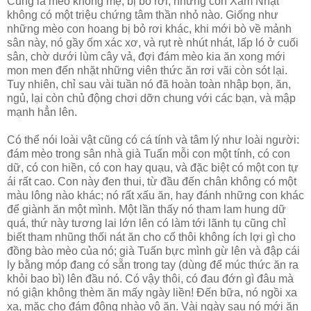
Cũng là mèo không mẹ, bị bỏ rơi, nhưng con Xám Nhạt
không có một triệu chứng tâm thần nhỏ nào. Giống như
những mèo con hoang bị bỏ rơi khác, khi mới bò về mảnh
sân này, nó gầy ốm xác xơ, và rụt rè nhút nhát, lấp ló ở cuối
sân, chờ dưới lùm cây vả, đợi đám mèo kia ăn xong mới
mon men đến nhặt những viên thức ăn rơi vãi còn sót lại.
Tuy nhiên, chỉ sau vài tuần nó đã hoàn toàn nhập bọn, ăn,
ngủ, lại còn chủ động chơi dỡn chung với các bạn, và mập
mạnh hẳn lên.
Có thể nói loài vật cũng có cá tính và tâm lý như loài người:
đám mèo trong sân nhà già Tuấn mỗi con một tính, có con
dữ, có con hiền, có con hay quạu, và đặc biệt có một con tự
ái rất cao. Con này đen thui, từ đầu đến chân không có một
màu lông nào khác; nó rất xấu ăn, hay đánh những con khác
để giành ăn một mình. Một lần thấy nó tham lam hung dữ
quá, thứ này tương lai lớn lên có làm tới lãnh tụ cũng chỉ
biết tham nhũng thối nát ăn cho cố thôi không ích lợi gì cho
đồng bào mèo của nó; già Tuấn bực mình gừ lên và đập cái
ly bằng móp đang có sẵn trong tay (dùng để múc thức ăn ra
khỏi bao bì) lên đầu nó. Có vậy thôi, có đau đớn gì đâu mà
nó giận không thèm ăn mấy ngày liền! Đến bữa, nó ngồi xa
xa, mặc cho đám đông nhào vô ăn. Vài ngày sau nó mới ăn