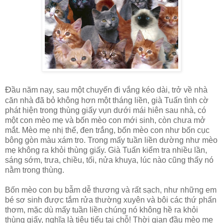
Đ
ầu năm nay, sau một chuyến đi vắng kéo dài, trở về nhà
căn nhà đã bỏ không hơn một tháng liền, già Tuấn tình cờ
phát hiện trong thùng giấy vụn dưới mái hiên sau nhà, có
một con mèo mẹ và bốn mèo con mới sinh, còn chưa mở
mắt. Mèo mẹ nhị thể, đen trắng, bốn mèo con như bốn cục
bông gòn màu xám tro. Trong mấy tuần liền dường như mèo
mẹ không ra khỏi thùng giấy. Già Tuấn kiểm tra nhiều lần,
sáng sớm, trưa, chiều, tối, nửa khuya, lúc nào cũng thấy nó
nằm trong thùng.
Bốn mèo con bụ bẫm dễ thương và rất sạch, như những em
bé sơ sinh được tắm rửa thường xuyên và bôi các thứ phấn
thơm, mặc dù mấy tuần liền chúng nó không hề ra khỏi
thùng giấy, nghĩa là tiêu tiểu tại chỗ! Thời gian đầu mèo mẹ