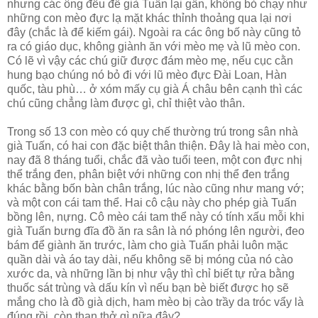
nhưng các ông đều để già Tuấn lại gần, không bỏ chạy như
những con mèo đực lạ mặt khác thỉnh thoảng qua lại nơi
đây (chắc là để kiếm gái). Ngoài ra các ông bố này cũng tỏ
ra có giáo dục, không giành ăn với mèo mẹ và lũ mèo con.
Có lẽ vì vậy các chú giữ được đám mèo mẹ, nếu cục cằn
hung bạo chúng nó bỏ đi với lũ mèo đực Đài Loan, Hàn
quốc, tàu phù… ở xóm mấy cụ già Á châu bên cạnh thì các
chú cũng chẳng làm được gì, chỉ thiệt vào thân.
Trong số 13 con mèo có quy chế thường trú trong sân nhà
già Tuấn, có hai con đặc biệt thân thiện. Đây là hai mèo con,
nay đã 8 tháng tuổi, chắc đã vào tuổi teen, một con đực nhị
thể trắng đen, phân biệt với những con nhị thể đen trắng
khác bằng bốn bàn chân trắng, lúc nào cũng như mang vớ;
và một con cái tam thể. Hai cô cậu này cho phép già Tuấn
bồng lên, nựng. Cô mèo cái tam thể này có tính xấu mỗi khi
già Tuấn bưng đĩa đồ ăn ra sân là nó phóng lên người, đeo
bám để giành ăn trước, làm cho già Tuấn phải luôn mặc
quần dài và áo tay dài, nếu không sẽ bị móng của nó cào
xước da, và những lần bị như vậy thì chỉ biết tự rửa bằng
thuốc sát trùng và dấu kín vì nếu bạn bè biết được họ sẽ
mắng cho là đồ già dịch, ham mèo bị cào trầy da tróc vẩy là
đúng rồi, còn than thở gì nữa đây?