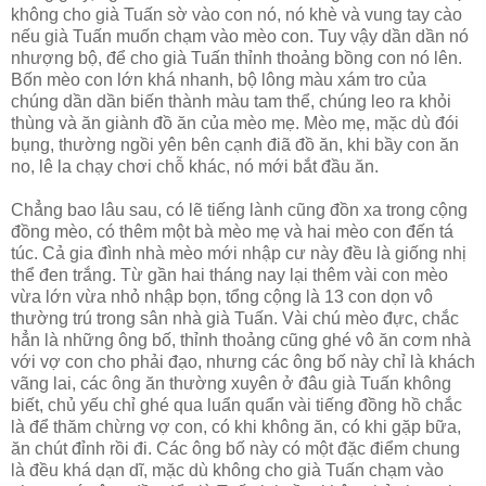
không cho già Tuấn sờ vào con nó, nó khè và vung tay cào
nếu già Tuấn muốn chạm vào mèo con. Tuy vậy dần dần nó
nhượng bộ, để cho già Tuấn thỉnh thoảng bồng con nó lên.
Bốn mèo con lớn khá nhanh, bộ lông màu xám tro của
chúng dần dần biến thành màu tam thể, chúng leo ra khỏi
thùng và ăn giành đồ ăn của mèo mẹ. Mèo mẹ, mặc dù đói
bụng, thường ngồi yên bên cạnh điã đồ ăn, khi bầy con ăn
no, lê la chạy chơi chỗ khác, nó mới bắt đầu ăn.
Chẳng bao lâu sau, có lẽ tiếng lành cũng đồn xa trong cộng
đồng mèo, có thêm một bà mèo mẹ và hai mèo con đến tá
túc. Cả gia đình nhà mèo mới nhập cư này đều là giống nhị
thể đen trắng. Từ gần hai tháng nay lại thêm vài con mèo
vừa lớn vừa nhỏ nhập bọn, tổng cộng là 13 con dọn vô
thường trú trong sân nhà già Tuấn. Vài chú mèo đực, chắc
hẳn là những ông bố, thỉnh thoảng cũng ghé vô ăn cơm nhà
với vợ con cho phải đạo, nhưng các ông bố này chỉ là khách
vãng lai, các ông ăn thường xuyên ở đâu già Tuấn không
biết, chủ yếu chỉ ghé qua luẩn quẩn vài tiếng đồng hồ chắc
là để thăm chừng vợ con, có khi không ăn, có khi gặp bữa,
ăn chút đỉnh rồi đi. Các ông bố này có một đặc điểm chung
là đều khá dạn dĩ, mặc dù không cho già Tuấn chạm vào