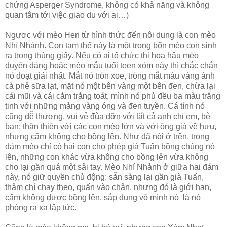
chứng Asperger Syndrome, không có khả năng và không
quan tâm tới việc giao du với ai…)
Ngược với mèo Hen từ hình thức đến nội dung là con mèo
Nhí Nhảnh. Con tam thể này là một trong bốn mèo con sinh
ra trong thùng giấy. Nếu có ai tổ chức thi hoa hậu mèo
duyên dáng hoặc mèo mẫu tuổi teen xóm này thì chắc chắn
nó đoạt giải nhất. Mắt nó tròn xoe, tròng mắt màu vàng ánh
cà phê sữa lạt, mặt nó một bên vàng một bên đen, chừa lại
cái mũi và cái cằm trắng toát, mình nó phủ đều ba màu trắng
tinh với những mảng vàng óng và đen tuyền. Cá tính nó
cũng dễ thương, vui vẻ đùa dỡn với tất cả anh chị em, bè
bạn; thân thiện với các con mèo lớn và với ông già về hưu,
nhưng cấm không cho bồng lên. Như đã nói ở trên, trong
đám mèo chỉ có hai con cho phép già Tuấn bồng chúng nó
lên, những con khác vừa không cho bồng lên vừa không
cho lại gần quá một sải tay. Mèo Nhí Nhảnh ở giữa hai đám
này, nó giữ quyền chủ động: sẵn sàng lại gần già Tuấn,
thậm chí chạy theo, quấn vào chân, nhưng đó là giới hạn,
cấm không được bồng lên, sắp đụng vô mình nó là nó
phóng ra xa lập tức.