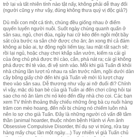
trở lại và tất nhiên tính nào tật nấy, không phải dễ thay đổi
(người cũng y như vậy, đúng không thưa quý vị độc giả?)
Dù mỗi con một cá tính, chúng đều giống nhau ở điểm
quyến luyến người nuôi. Suốt ngày chúng quanh quẩn ở
sân sau, ngủ, chơi đùa, ngày hai cữ kéo đến ngồi một bầy
sát cửa bước ra sân chờ được cho ăn; ăn xong thì cả đám
không ai bảo ai, tự động ngồi liếm tay, lau mặt rất sạch sẽ;
rồi lại ngủ, hoặc chạy chơi khắp sân vườn, kiếm ra cái gì
của ông chủ phá được thì cào, cắn, phá nát ra; cái gì không
phá được thì tè vào, đi vệ sinh vào. Mỗi khi già Tuấn đi khỏi
nhà chúng lần lượt rủ nhau ra sân trước nằm, ngồi dưới dàn
cây bông giấy chờ đến khi già Tuấn về mới lũ lượt chạy
theo vào sân sau. Dễ thương như vậy ai nỡ đuổi đi? Chính
vì vậy, mặc dù bạn bè của già Tuấn ai đến chơi cũng hỏi tại
sao cho nó ăn làm chi nó kéo đến đầy nhà cho coi. Các bạn
xem TV thỉnh thoảng thấy chiếu những ông bà cụ nuôi hàng
trăm con mèo hoang, đến nỗi bị chúng nó chiếm luôn nhà
nên lo sợ cho già Tuấn. Đây là những người có vấn đề tâm
thần (animal hoarder, thuộc nhóm bệnh Hành vi Ám ảnh
Obsessive Compulsive Disorder, thí dụ sợ vi trùng, rửa tay
hàng mấy chục lần một ngày…) Tuy nhiên vì già Tuấn chủ