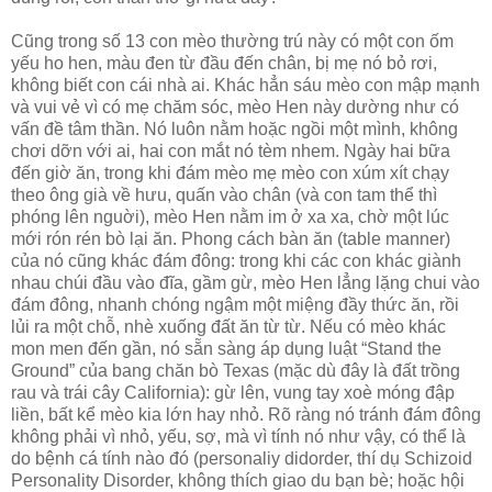
Cũng trong số 13 con mèo thường trú này có một con ốm
yếu ho hen, màu đen từ đầu đến chân, bị mẹ nó bỏ rơi,
không biết con cái nhà ai. Khác hẳn sáu mèo con mập mạnh
và vui vẻ vì có mẹ chăm sóc, mèo Hen này dường như có
vấn đề tâm thần. Nó luôn nằm hoặc ngồi một mình, không
chơi dỡn với ai, hai con mắt nó tèm nhem. Ngày hai bữa
đến giờ ăn, trong khi đám mèo mẹ mèo con xúm xít chạy
theo ông già về hưu, quấn vào chân (và con tam thể thì
phóng lên nguời), mèo Hen nằm im ở xa xa, chờ một lúc
mới rón rén bò lại ăn. Phong cách bàn ăn (table manner)
của nó cũng khác đám đông: trong khi các con khác giành
nhau chúi đầu vào đĩa, gầm gừ, mèo Hen lẳng lặng chui vào
đám đông, nhanh chóng ngậm một miệng đầy thức ăn, rồi
lủi ra một chỗ, nhè xuống đất ăn từ từ. Nếu có mèo khác
mon men đến gần, nó sẵn sàng áp dụng luật “Stand the
Ground” của bang chăn bò Texas (mặc dù đây là đất trồng
rau và trái cây California): gừ lên, vung tay xoè móng đập
liền, bất kể mèo kia lớn hay nhỏ. Rõ ràng nó tránh đám đông
không phải vì nhỏ, yếu, sợ, mà vì tính nó như vậy, có thể là
do bệnh cá tính nào đó (personaliy didorder, thí dụ Schizoid
Personality Disorder, không thích giao du bạn bè; hoặc hội