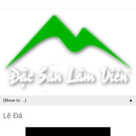
▼
Lệ Đá