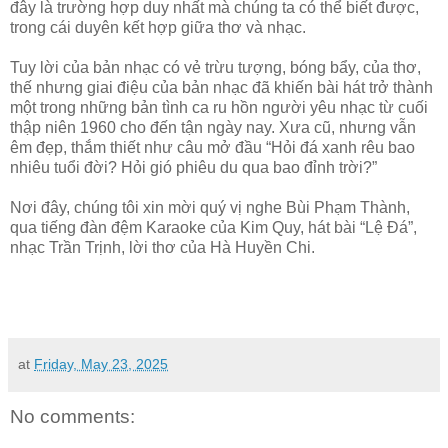
đây là trường hợp duy nhất mà chúng ta có thể biết được,
trong cái duyên kết hợp giữa thơ và nhạc.
Tuy lời của bản nhạc có vẻ trừu tượng, bóng bẩy, của thơ,
thế nhưng giai điệu của bản nhạc đã khiến bài hát trở thành
một trong những bản tình ca ru hồn người yêu nhạc từ cuối
thập niên 1960 cho đến tận ngày nay. Xưa cũ, nhưng vẫn
êm đẹp, thắm thiết như câu mở đầu “Hỏi đá xanh rêu bao
nhiêu tuổi đời? Hỏi gió phiêu du qua bao đỉnh trời?”
Nơi đây, chúng tôi xin mời quý vị nghe Bùi Phạm Thành,
qua tiếng đàn đệm Karaoke của Kim Quy, hát bài “Lệ Đá”,
nhạc Trần Trịnh, lời thơ của Hà Huyền Chi.
at
Friday, May 23, 2025
No comments: