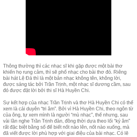
Thông thường thì các nhạc sĩ khi gặp được một bài thơ
khiến họ rung cảm, thì sẽ phổ nhạc cho bài thơ đó. Riêng
bài hát Lệ Đá thì là một bản nhạc không tên, không lời,
được sáng tác bởi Trần Trịnh, một nhạc sĩ dương cầm, sau
đó được đặt lời bởi thi sĩ Hà Huyền Chi.
Sự kết hợp của nhạc Trần Trịnh và thơ Hà Huyền Chi có thể
xem là cái duyên “tri âm”. Bởi vì Hà Huyền Chi, theo ngôn từ
của ông, tự xem mình là người “mù nhạc”, thế nhưng, sau
vài lần nghe Trần Trịnh đàn, đồng thời dựa theo lối “ký âm”
rất đặc biệt bằng số để biết nốt nào lên, nốt nào xuống, mà
đã viết được lời phù hợp với giai điệu của bài nhạc. Có lẽ