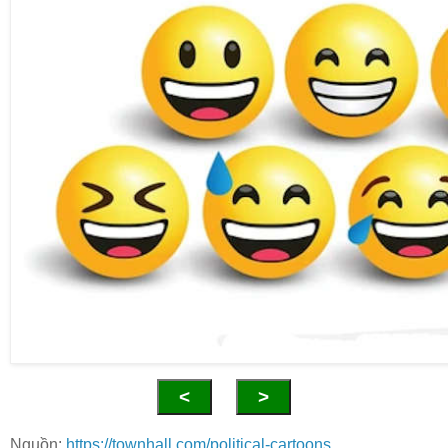
<
>
Nguồn:
https://townhall.com/political-cartoons