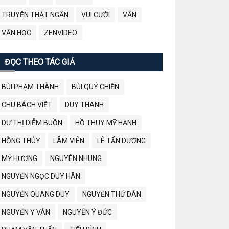
TRUYỆN THẬT NGẮN
VUI CƯỜI
VĂN
VĂN HỌC
ZENVIDEO
ĐỌC THEO TÁC GIẢ
BÙI PHẠM THÀNH
BÙI QUÝ CHIẾN
CHU BÁCH VIỆT
DUY THANH
DƯ THỊ DIỄM BUỒN
HỒ THỤY MỸ HẠNH
HỒNG THÚY
LÂM VIÊN
LÊ TẤN DƯƠNG
MỸ HƯƠNG
NGUYÊN NHUNG
NGUYỄN NGỌC DUY HÂN
NGUYỄN QUANG DUY
NGUYỄN THỨ DÂN
NGUYỄN Y VÂN
NGUYỄN Ý ĐỨC