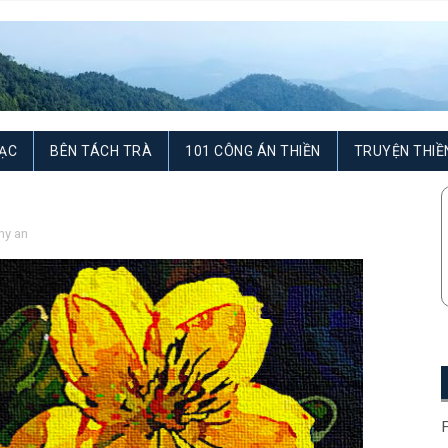
ẠC
BÊN TÁCH TRÀ
101 CÔNG ÁN THIỀN
TRUYỆN THIỀ
hy an
F