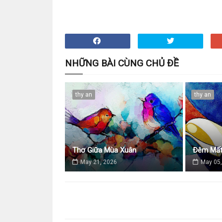
NHỮNG BÀI CÙNG CHỦ ĐỀ
thy an
thy an
Thơ Giữa Mùa Xuân
Đêm Mất
May 21, 2026
May 05,