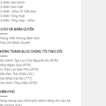
ừ Điển Hán-Nôm
ừ Điển Hán-Việt
ừ Điển - Khai Trí Tiến Đức
ừ Điển Tổng Hợp
ừ Điển Tổng Hợp - VDict
TỰ DO VÀ NHÂN QUYỀN
hóng Viên Không Biên Giới
heo Dõi Nhân Quyền
NHỮNG TRANG BLOG CHÚNG TÔI THEO DÕI
ắc Hành Tạp Lục Của Nguyễn Du (ĐTK)
óng Ngày Qua (ĐTK)
ư Trần Lạc Đạo Phú (ĐTK)
iễn Đàn Trái Chiều (VL)
óp Nhặt Cát Đá (TTT)
em Nôm Thuý Kiều (ĐTK)
CHÍNH PHỦ
rang mạng của chính phủ dành riêng cho các bà
Mẹ (moms.gov)