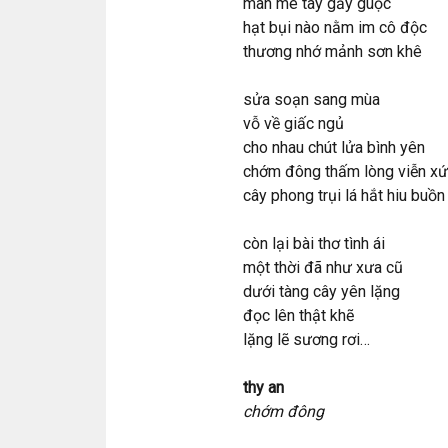
mân mê tay gầy guộc
hạt bụi nào nằm im cô độc
thương nhớ mảnh sơn khê
sửa soạn sang mùa
vỗ về giấc ngủ
cho nhau chút lửa bình yên
chớm đông thấm lòng viễn xứ
cây phong trụi lá hắt hiu buồn
còn lại bài thơ tình ái
một thời đã như xưa cũ
dưới tàng cây yên lặng
đọc lên thật khẽ
lặng lẽ sương rơi…
thy an
chớm đông