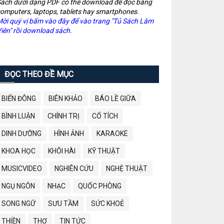
ách dưới dạng PDF có thể download để đọc bằng
omputers, laptops, tablets hay smartphones.
ời quý vị bấm vào đây để vào trang "Tủ Sách Lâm
iên" rồi download sách.
ĐỌC THEO ĐỀ MỤC
BIỂN ĐÔNG
BIÊN KHẢO
BÁO LỀ GIỮA
BÌNH LUẬN
CHÍNH TRỊ
CỔ TÍCH
DINH DƯỠNG
HÌNH ẢNH
KARAOKE
KHOA HỌC
KHÔI HÀI
KỸ THUẬT
MUSICVIDEO
NGHIÊN CỨU
NGHỆ THUẬT
NGỤ NGÔN
NHẠC
QUỐC PHÒNG
SONG NGỮ
SƯU TẦM
SỨC KHOẺ
THIỀN
THƠ
TIN TỨC