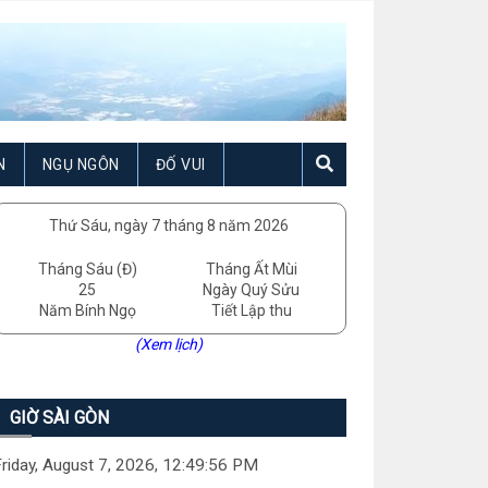
N
NGỤ NGÔN
ĐỐ VUI
Thứ Sáu, ngày 7 tháng 8 năm 2026
Tháng Sáu (Đ)
Tháng Ất Mùi
25
Ngày Quý Sửu
Năm Bính Ngọ
Tiết Lập thu
(Xem lịch)
GIỜ SÀI GÒN
riday, August 7, 2026, 12:49:57 PM