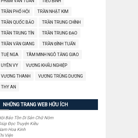
PHẠM VĂN TUẤN
TIỂU BÌNH
TRẦN PHỐ HỘI
TRẦN NHẬT KIM
TRẦN QUỐC BẢO
TRẦN TRUNG CHÍNH
TRẦN TRUNG TÍN
TRẦN TRUNG ĐẠO
TRẦN VĂN GIANG
TRẦN ĐÌNH TUẤN
TUỆ NGA
TÂM MINH NGÔ TẰNG GIAO
UYÊN VY
VƯƠNG KHẨU NGHIỆP
VƯƠNG THANH
VƯƠNG TRÙNG DƯƠNG
THY AN
NHỮNG TRANG WEB HỮU ÍCH
ội Bảo Tồn Di Sản Chữ Nôm
iúp Đọc Truyện Kiều
Nam Hoa Kinh
hi Viện