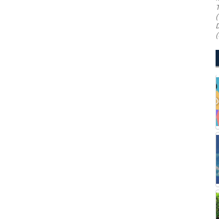
T
(
D
(