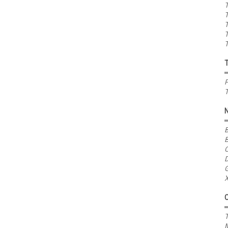
T
T
T
T
T
P
T
B
B
C
D
G
X
T