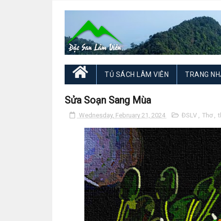
TỦ SÁCH LÂM VIÊN
TRANG NH
Sửa Soạn Sang Mùa
Wednesday, February 21, 2024
ĐSLV
,
Thơ
,
t