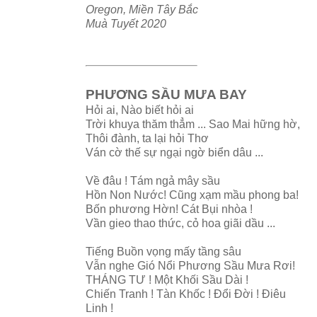
Oregon, Miền Tây Bắc
Muà Tuyết 2020
PHƯƠNG SẦU MƯA BAY
Hỏi ai, Nào biết hỏi ai
Trời khuya thăm thẳm ... Sao Mai hững hờ,
Thôi đành, ta lại hỏi Thơ
Ván cờ thế sự ngại ngờ biển dâu ...
Về đâu ! Tám ngả mây sầu
Hồn Non Nước! Cũng xạm mầu phong ba!
Bốn phương Hờn! Cát Bụi nhòa !
Vần gieo thao thức, cỏ hoa giãi dầu ...
Tiếng Buồn vọng mấy tầng sâu
Vẫn nghe Gió Nổi Phương Sầu Mưa Rơi!
THÁNG TƯ ! Một Khối Sầu Dài !
Chiến Tranh ! Tàn Khốc ! Đổi Đời ! Điêu
Linh !