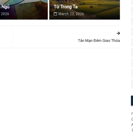
 Ngủ
Từ Trong Ta
 2026
March 22, 2026
Tản Mạn Đêm Giao Thừa
H
G
T