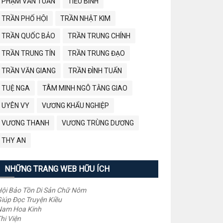
PHẠM VĂN TUẤN
TIỂU BÌNH
TRẦN PHỐ HỘI
TRẦN NHẬT KIM
TRẦN QUỐC BẢO
TRẦN TRUNG CHÍNH
TRẦN TRUNG TÍN
TRẦN TRUNG ĐẠO
TRẦN VĂN GIANG
TRẦN ĐÌNH TUẤN
TUỆ NGA
TÂM MINH NGÔ TẰNG GIAO
UYÊN VY
VƯƠNG KHẨU NGHIỆP
VƯƠNG THANH
VƯƠNG TRÙNG DƯƠNG
THY AN
NHỮNG TRANG WEB HỮU ÍCH
ội Bảo Tồn Di Sản Chữ Nôm
iúp Đọc Truyện Kiều
Nam Hoa Kinh
hi Viện