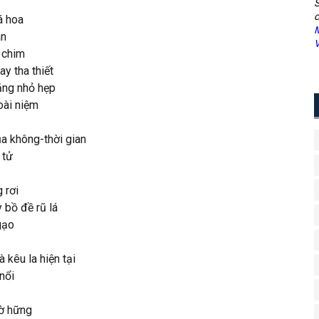
S
c
á hoa
M
àn
V
 chim
y tha thiết
ăng nhỏ hẹp
oài niệm
ủa không-thời gian
 tử
 rơi
 bồ đề rũ lá
gạo
 kêu la hiện tại
nổi
hờ hững