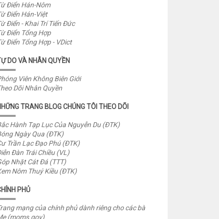
ừ Điển Hán-Nôm
ừ Điển Hán-Việt
ừ Điển - Khai Trí Tiến Đức
ừ Điển Tổng Hợp
ừ Điển Tổng Hợp - VDict
TỰ DO VÀ NHÂN QUYỀN
hóng Viên Không Biên Giới
heo Dõi Nhân Quyền
NHỮNG TRANG BLOG CHÚNG TÔI THEO DÕI
ắc Hành Tạp Lục Của Nguyễn Du (ĐTK)
óng Ngày Qua (ĐTK)
ư Trần Lạc Đạo Phú (ĐTK)
iễn Đàn Trái Chiều (VL)
óp Nhặt Cát Đá (TTT)
em Nôm Thuý Kiều (ĐTK)
CHÍNH PHỦ
rang mạng của chính phủ dành riêng cho các bà
Mẹ (moms.gov)