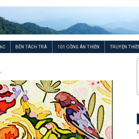
ẠC
BÊN TÁCH TRÀ
101 CÔNG ÁN THIỀN
TRUYỆN THIỀ
an
F