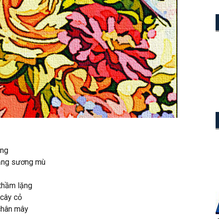
ông
nắng sương mù
thầm lặng
 cây cỏ
 chân mây