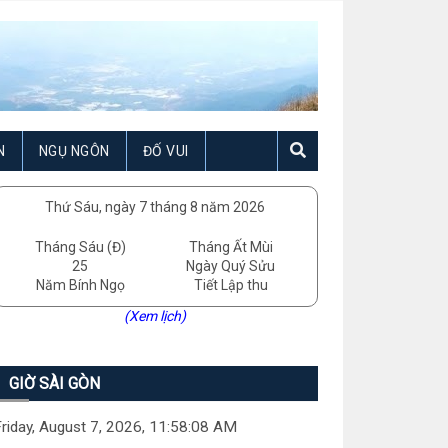
N
NGỤ NGÔN
ĐỐ VUI
Thứ Sáu, ngày 7 tháng 8 năm 2026
Tháng Sáu (Đ)
Tháng Ất Mùi
25
Ngày Quý Sửu
Năm Bính Ngọ
Tiết Lập thu
(Xem lịch)
GIỜ SÀI GÒN
riday, August 7, 2026, 11:58:10 AM