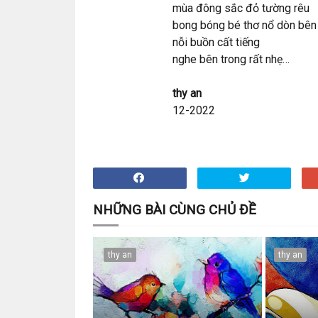
mùa đông sắc đỏ tường rêu
bong bóng bé thơ nổ dòn bên 
nỗi buồn cất tiếng
nghe bên trong rất nhẹ…
thy an
12-2022
NHỮNG BÀI CÙNG CHỦ ĐỀ
thy an
thy an