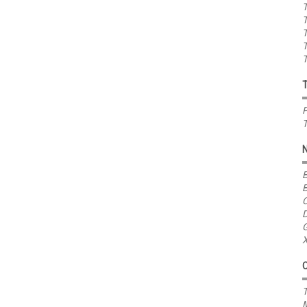
T
T
T
T
T
P
T
B
B
C
D
G
X
T