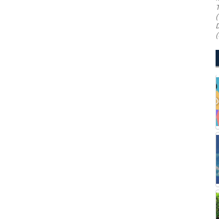
T
(
D
(