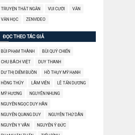
TRUYỆN THẬT NGẮN
VUI CƯỜI
VĂN
VĂN HỌC
ZENVIDEO
ĐỌC THEO TÁC GIẢ
BÙI PHẠM THÀNH
BÙI QUÝ CHIẾN
CHU BÁCH VIỆT
DUY THANH
DƯ THỊ DIỄM BUỒN
HỒ THỤY MỸ HẠNH
HỒNG THÚY
LÂM VIÊN
LÊ TẤN DƯƠNG
MỸ HƯƠNG
NGUYÊN NHUNG
NGUYỄN NGỌC DUY HÂN
NGUYỄN QUANG DUY
NGUYỄN THỨ DÂN
NGUYỄN Y VÂN
NGUYỄN Ý ĐỨC