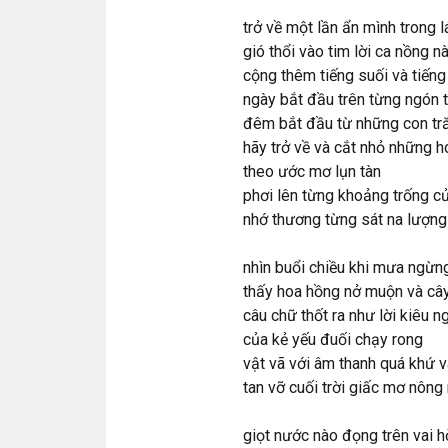
trở về một lần ẩn mình trong l
gió thổi vào tim lời ca nồng n
cộng thêm tiếng suối và tiếng
ngày bắt đầu trên từng ngón ta
đêm bắt đầu từ những con tr
hãy trở về và cắt nhỏ những h
theo ước mơ lụn tàn
phơi lên từng khoảng trống c
nhớ thương từng sát na lượng
nhìn buổi chiều khi mưa ngừng
thấy hoa hồng nở muộn và cây
câu chữ thốt ra như lời kiêu n
của kẻ yếu đuối chạy rong
vật vã với âm thanh quá khứ và
tan vỡ cuối trời giấc mơ nông 
giọt nước nào đọng trên vai 