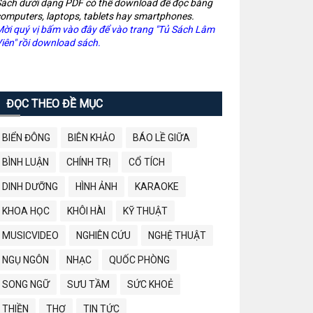
ách dưới dạng PDF có thể download để đọc bằng
omputers, laptops, tablets hay smartphones.
ời quý vị bấm vào đây để vào trang "Tủ Sách Lâm
iên" rồi download sách.
ĐỌC THEO ĐỀ MỤC
BIỂN ĐÔNG
BIÊN KHẢO
BÁO LỀ GIỮA
BÌNH LUẬN
CHÍNH TRỊ
CỔ TÍCH
DINH DƯỠNG
HÌNH ẢNH
KARAOKE
KHOA HỌC
KHÔI HÀI
KỸ THUẬT
MUSICVIDEO
NGHIÊN CỨU
NGHỆ THUẬT
NGỤ NGÔN
NHẠC
QUỐC PHÒNG
SONG NGỮ
SƯU TẦM
SỨC KHOẺ
THIỀN
THƠ
TIN TỨC