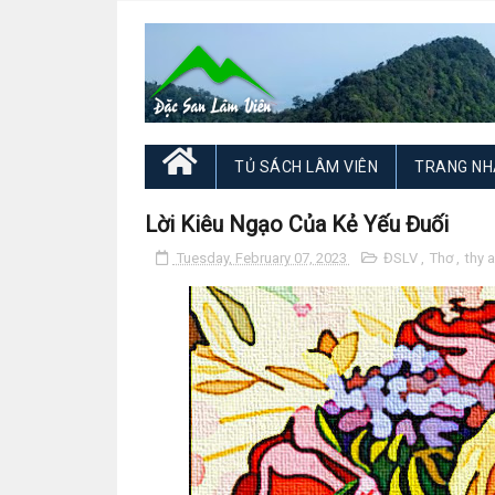
TỦ SÁCH LÂM VIÊN
TRANG NH
Lời Kiêu Ngạo Của Kẻ Yếu Đuối
Tuesday, February 07, 2023
ĐSLV
,
Thơ
,
thy 