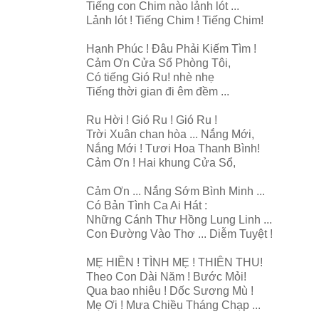
Tiếng con Chim nào lảnh lót ...
Lảnh lót ! Tiếng Chim ! Tiếng Chim!
Hạnh Phúc ! Đâu Phải Kiếm Tìm !
Cảm Ơn Cửa Sổ Phòng Tôi,
Có tiếng Gió Ru! nhè nhẹ
Tiếng thời gian đi êm đềm ...
Ru Hời ! Gió Ru ! Gió Ru !
Trời Xuân chan hòa ... Nắng Mới,
Nắng Mới ! Tươi Hoa Thanh Bình!
Cảm Ơn ! Hai khung Cửa Sổ,
Cảm Ơn ... Nắng Sớm Bình Minh ...
Có Bản Tình Ca Ai Hát :
Những Cánh Thư Hồng Lung Linh ...
Con Đường Vào Thơ ... Diễm Tuyệt !
MẸ HIỀN ! TÌNH MẸ ! THIÊN THU!
Theo Con Dài Năm ! Bước Mỏi!
Qua bao nhiêu ! Dốc Sương Mù !
Mẹ Ơi ! Mưa Chiều Tháng Chạp ...