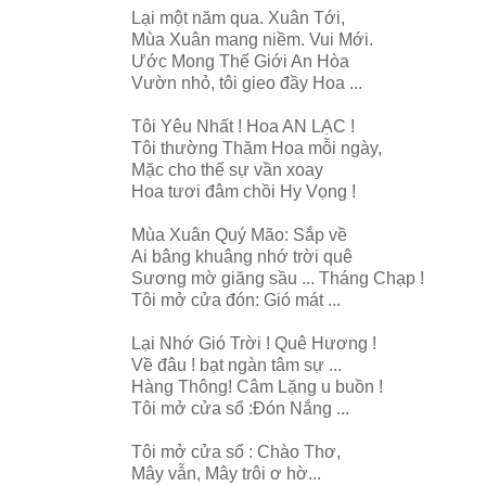
Lại một năm qua. Xuân Tới,
Mùa Xuân mang niềm. Vui Mới.
Ước Mong Thế Giới An Hòa
Vườn nhỏ, tôi gieo đầy Hoa ...
Tôi Yêu Nhất ! Hoa AN LẠC !
Tôi thường Thăm Hoa mỗi ngày,
Mặc cho thế sự vần xoay
Hoa tươi đâm chồi Hy Vọng !
Mùa Xuân Quý Mão: Sắp về
Ai bâng khuâng nhớ trời quê
Sương mờ giăng sầu ... Tháng Chạp !
Tôi mở cửa đón: Gió mát ...
Lại Nhớ Gió Trời ! Quê Hương !
Về đâu ! bạt ngàn tâm sự ...
Hàng Thông! Câm Lặng u buồn !
Tôi mở cửa sổ :Đón Nắng ...
Tôi mở cửa sổ : Chào Thơ,
Mây vẫn, Mây trôi ơ hờ...