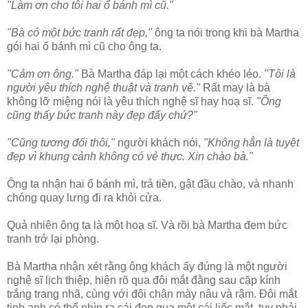
"Làm ơn cho tôi hai ổ bánh mì cũ."
"Bà có một bức tranh rất đẹp,"
ông ta nói trong khi bà Martha
gói hai ổ bánh mì cũ cho ông ta.
"Cảm ơn ông."
Bà Martha đáp lại một cách khéo léo.
"Tôi là
người yêu thích nghệ thuật và tranh vẽ."
Rất may là bà
không lỡ miệng nói là yêu thích nghệ sĩ hay hoạ sĩ.
"Ông
cũng thấy bức tranh này đẹp đấy chứ?"
"Cũng tương đối thôi,"
người khách nói,
"Không hẳn là tuyệt
đẹp vì khung cảnh không có vẻ thực. Xin chào bà."
Ông ta nhận hai ổ bánh mì, trả tiền, gật đầu chào, và nhanh
chóng quay lưng đi ra khỏi cửa.
Quả nhiên ông ta là một hoạ sĩ. Và rồi bà Martha đem bức
tranh trở lại phòng.
Bà Martha nhận xét rằng ông khách ấy đúng là một người
nghệ sĩ lịch thiệp, hiện rõ qua đôi mắt đằng sau cặp kính
trắng trang nhã, cùng với đôi chân mày nâu và rậm. Đôi mắt
tinh anh có thể nhìn ra cái đẹp qua một cái liếc mắt, tuy phải