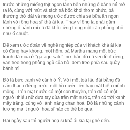
trước những miếng thịt ngon lành bên những ổ bánh mì mới
ra lò, cùng với mứt và tách trà bốc khói thơm phức, bà
thường thở dài và mong ước được chia sẻ bữa ăn ngon
lành với ông hoạ sĩ khả ái kia. Thay vì ông ta phải gặm
những ổ bánh mì cũ đã khô cứng trong một căn phòng nhỏ
như ổ chuột.
Để xem ước đoán về nghề nghiệp của vị khách khả ái kia
có đúng hay không, một hôm, bà Martha mang một bức
tranh đã mua ở "garage sale", nơi bán đồ cũ ven lề đường,
vẫn treo trong phòng ngủ của bà, đem treo phía sau quầy
bánh mì.
Đó là bức tranh vẽ cảnh ở Ý. Với một toà lâu đài bằng đá
cẩm thạch đứng trước một hồ nước lớn hay mặt biển mênh
mông. Trên mặt nước có một con thuyền, trên đó có một
người thiếu nữ đưa tay đùa trên mặt nước, trên có trời xanh
mây trắng, cùng với ánh nắng chan hoà. Đó là những cảnh
tượng mà ít người hoạ sĩ nào có thể bỏ qua.
Hai ngày sau thì người hoạ sĩ khả ái kia lại ghé đến.