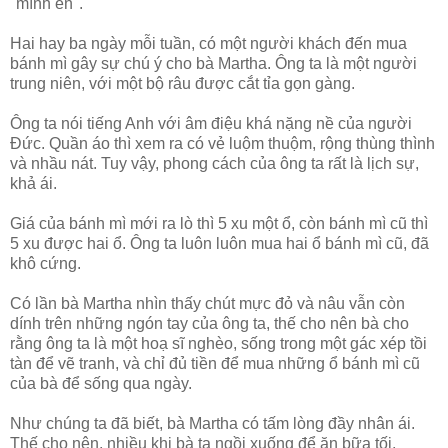
"mình ên".
Hai hay ba ngày mỗi tuần, có một người khách đến mua
bánh mì gây sự chú ý cho bà Martha. Ông ta là một người
trung niên, với một bộ râu được cắt tỉa gọn gàng.
Ông ta nói tiếng Anh với âm điệu khá nặng nề của người
Đức. Quần áo thì xem ra có vẻ luộm thuộm, rộng thùng thình
và nhầu nát. Tuy vậy, phong cách của ông ta rất là lịch sự,
khả ái.
Giá của bánh mì mới ra lò thì 5 xu một ổ, còn bánh mì cũ thì
5 xu được hai ổ. Ông ta luôn luôn mua hai ổ bánh mì cũ, đã
khô cứng.
Có lần bà Martha nhìn thấy chút mực đỏ và nâu vẫn còn
dính trên những ngón tay của ông ta, thế cho nên bà cho
rằng ông ta là một hoạ sĩ nghèo, sống trong một gác xép tồi
tàn để vẽ tranh, và chỉ đủ tiền để mua những ổ bánh mì cũ
của bà để sống qua ngày.
Như chúng ta đã biết, bà Martha có tấm lòng đầy nhân ái.
Thế cho nên, nhiều khi bà ta ngồi xuống để ăn bữa tối,