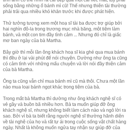
sống bằng những ổ bánh mì cũ! Thế nhưng thiên tài thường
phải trải qua nhiều khó khăn trước khi được phát hiện.
Thử tưởng tượng xem một hoạ sĩ tài ba được trợ giúp bởi
hai nghìn đô-la trong trương mục nhà băng, một tiệm làm
bánh, và một con tim đầy tình cảm ... Nhưng đó chỉ là giấc
mơ ban ngày của bà Martha.
Bây giờ thì mỗi lần ông khách hoạ sĩ kia ghé qua mua bánh
thì đều ở lại vài phút để nói chuyện. Dường như ông ta cũng
có cảm tình với những mẩu chuyện và lời nói đầy thiện cảm
của bà Martha.
Ông ta cũng vẫn chỉ mua bánh mì cũ mà thôi. Chưa một lần
nào mua loại bánh ngọt khác trong tiệm của bà.
Trong mắt bà Martha thì dường như ông khách nghệ sĩ có
vẻ gầy và buồn bã nhiều hơn. Bà ta muốn giúp đỡ ông
khách nghệ sĩ, nhưng không biết làm cách nào và ngỏ lời ra
sao. Bởi vì bà ta biết rằng người nghệ sĩ thường hãnh diện
về tài nghệ của họ và rất tự ái trong cuộc sống vật chất hàng
ngày. Nhất là không muốn ngửa tay nhận sự giúp đỡ của