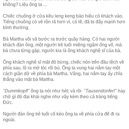
không? Liệu ông ta ...
Chiếc chuông ở cửa kêu leng keng báo hiệu có khách vào.
Tiếng chuông có vẻ rộn rã hơn vì, có lẽ, đã bị đẩy mạnh hơn
bình thường.
Bà Martha vội vã bước ra trước quầy hàng. Có hai người
khách đàn ông, một người trẻ tuổi miệng ngậm ống vố, mà
bà chưa từng gặp, người kia là ông khách nghệ sĩ của bà.
Ông khách nghệ sĩ mặt đỏ bừng, chiếc nón trên đầu lệch về
phía sau, lộ ra mớ tóc rối bù. Ông ta vung hai nắm tay một
cách giận dữ về phía bà Martha. Vâng, hai nắm tay ấy chĩa
thẳng vào mặt bà Martha.
"Dummkopf!"
ông ta nói như hét; và rồi
"Tausendonfer!"
hay
chữ gì đó đại khái nghe như vậy kèm theo cả tràng tiếng
Đức.
Người đàn ông trẻ tuổi cố kéo ông ta về phía cửa để đi ra
ngoài.