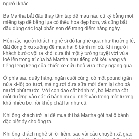
người khác.
Bà Martha bắt đầu thay tấm tạp dề màu nâu cũ kỳ bằng một
miếng tạp dề bằng lụa có thêu hoa đẹp hơn, và cũng bắt
đầu dùng các loại phấn son để trang điểm hàng ngày.
Hôm ấy, người khách nghệ sĩ đó lại ghé qua như thường lệ,
đặt đồng 5 xu xuống để mua hai ổ bánh mì cũ. Khi người
khách bước vội ra khỏi cửa thì một ý tưởng tuyệt vời vừa
loé lên trong trí của bà Martha như tiếng còi kêu vang và
tiếng leng keng của chiếc xe cứu hoả vừa chạy ngang qua.
Ở phía sau quầy hàng, ngăn cuối cùng, có một pound (gần
nửa kí-lô) bơ tươi, mà người đưa sữa mới đem lại cho bà
mười phút trước. Với con dao cắt bánh mì, bà Martha cắt
một đường vào các ổ bánh mì cũ, nhét vào trong một lượng
khá nhiều bơ, rồi khép chặt lại như cũ.
Khi ông khách trở lại để mua thì bà Martha gói hai ổ bánh
đặc biệt ấy cho ông ta.
Khi ông khách nghệ sĩ rời tiệm, sau vài câu chuyện xã giao