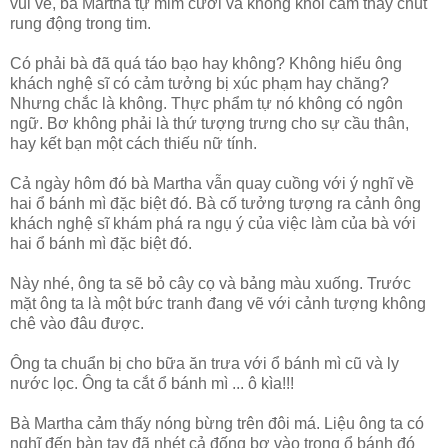
vui vẻ, bà Martha tự mỉm cười và không khỏi cảm thấy chút
rung động trong tim.
Có phải bà đã quá táo bạo hay không? Không hiểu ông
khách nghệ sĩ có cảm tưởng bị xúc phạm hay chăng?
Nhưng chắc là không. Thực phẩm tự nó không có ngôn
ngữ. Bơ không phải là thứ tượng trưng cho sự cầu thân,
hay kết bạn một cách thiếu nữ tính.
Cả ngày hôm đó bà Martha vẫn quay cuồng với ý nghĩ về
hai ổ bánh mì đặc biệt đó. Bà cố tưởng tượng ra cảnh ông
khách nghệ sĩ khám phá ra ngụ ý của việc làm của bà với
hai ổ bánh mì đặc biệt đó.
Này nhé, ông ta sẽ bỏ cây cọ và bảng màu xuống. Trước
mặt ông ta là một bức tranh đang vẽ với cảnh tượng không
chê vào đâu được.
Ông ta chuẩn bị cho bữa ăn trưa với ổ bánh mì cũ và ly
nước lọc. Ông ta cắt ổ bánh mì ... ô kìa!!!
Bà Martha cảm thấy nóng bừng trên đôi má. Liệu ông ta có
nghĩ đến bàn tay đã nhét cả đống bơ vào trong ổ bánh đó