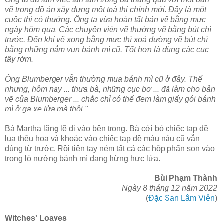
vẽ trong đồ án xây dựng một toà thị chính mới. Đây là một
cuộc thi có thưởng. Ông ta vừa hoàn tất bản vẽ bằng mực
ngày hôm qua. Các chuyên viên vẽ thường vẽ bằng bút chì
trước. Đến khi vẽ xong bằng mực thì xoá đường vẽ bút chì
bằng những nắm vụn bánh mì cũ. Tốt hơn là dùng các cục
tẩy rởm.
Ông Blumberger vẫn thường mua bánh mì cũ ở đây. Thế
nhưng, hôm nay ... thưa bà, những cục bơ ... đã làm cho bản
vẽ của Blumberger ... chắc chỉ có thể đem làm giấy gói bánh
mì ở ga xe lửa mà thôi."
Bà Martha lặng lẽ đi vào bên trong. Bà cởi bỏ chiếc tạp dề
lụa thêu hoa và khoác vào chiếc tạp dề màu nâu cũ vẫn
dùng từ trước. Rồi tiện tay ném tất cả các hộp phấn son vào
trong lò nướng bánh mì đang hừng hực lửa.
Bùi Phạm Thành
Ngày 8 tháng 12 năm 2022
(
Đặc San Lâm Viên
)
Witches' Loaves