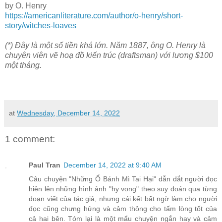
by O. Henry
https://americanliterature.com/author/o-henry/short-
story/witches-loaves
(*) Đây là một số tiền khá lớn. Năm 1887, ông O. Henry là
chuyên viên vẽ hoạ đồ kiến trúc (draftsman) với lương $100
một tháng.
at
Wednesday, December 14, 2022
1 comment:
Paul Tran
December 14, 2022 at 9:40 AM
Câu chuyện "Những Ổ Bánh Mì Tai Hại" dẫn dắt người đọc
hiện lên những hình ảnh "hy vọng" theo suy đoán qua từng
đoạn viết của tác giả, nhưng cái kết bất ngờ làm cho người
đọc cũng chưng hửng và cảm thông cho tấm lòng tốt của
cả hai bên. Tóm lại là một mẩu chuyện ngắn hay và cảm