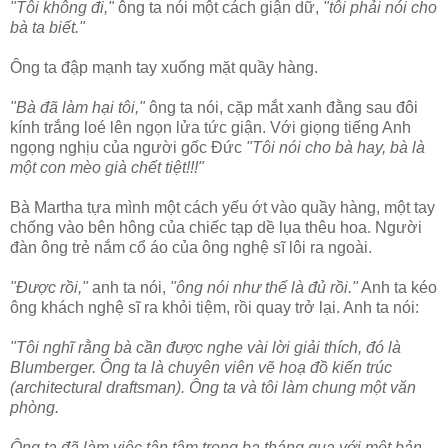
"Tôi không đi,"
ông ta nói một cách giận dữ,
"tôi phải nói cho
bà ta biết."
Ông ta đập mạnh tay xuống mặt quầy hàng.
"Bà đã làm hại tôi,"
ông ta nói, cặp mắt xanh đằng sau đôi
kính trắng loé lên ngọn lửa tức giận. Với giọng tiếng Anh
ngọng nghịu của người gốc Đức
"Tôi nói cho bà hay, bà là
một con mèo già chết tiệt!!!"
Bà Martha tựa mình một cách yếu ớt vào quầy hàng, một tay
chống vào bên hông của chiếc tạp dề lụa thêu hoa. Người
đàn ông trẻ nắm cổ áo của ông nghệ sĩ lôi ra ngoài.
"Được rồi,"
anh ta nói,
"ông nói như thế là đủ rồi."
Anh ta kéo
ông khách nghệ sĩ ra khỏi tiệm, rồi quay trở lại. Anh ta nói:
"Tôi nghĩ rằng bà cần được nghe vài lời giải thích,
đó là
Blumberger. Ông ta là chuyên viên vẽ hoạ đồ kiến trúc
(architectural draftsman). Ông ta và tôi làm chung một văn
phòng.
Ông ta đã làm việc tận tâm trong ba tháng qua với một bản