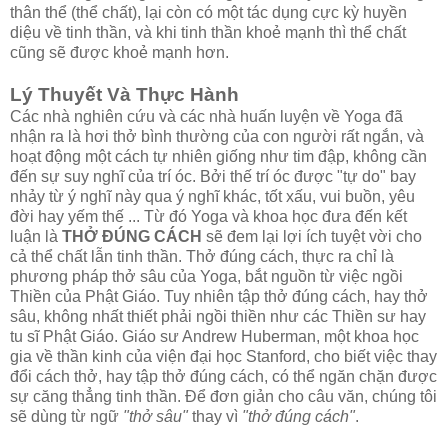
thân thể (thể chất), lại còn có một tác dụng cực kỳ huyền
diệu về tinh thần, và khi tinh thần khoẻ mạnh thì thể chất
cũng sẽ được khoẻ mạnh hơn.
Lý Thuyết Và Thực Hành
Các nhà nghiên cứu và các nhà huấn luyện về Yoga đã
nhận ra là hơi thở bình thường của con người rất ngắn, và
hoạt động một cách tự nhiên giống như tim đập, không cần
đến sự suy nghĩ của trí óc. Bởi thế trí óc được "tự do" bay
nhảy từ ý nghĩ này qua ý nghĩ khác, tốt xấu, vui buồn, yêu
đời hay yếm thế ... Từ đó Yoga và khoa học đưa đến kết
luận là
THỞ ĐÚNG CÁCH
sẽ đem lại lợi ích tuyệt vời cho
cả thể chất lẫn tinh thần. Thở đúng cách, thực ra chỉ là
phương pháp thở sâu của Yoga, bắt nguồn từ việc ngồi
Thiền của Phật Giáo. Tuy nhiên tập thở đúng cách, hay thở
sâu, không nhất thiết phải ngồi thiền như các Thiền sư hay
tu sĩ Phật Giáo. Giáo sư Andrew Huberman, một khoa học
gia về thần kinh của viện đại học Stanford, cho biết việc thay
đổi cách thở, hay tập thở đúng cách, có thể ngăn chặn được
sự căng thẳng tinh thần. Để đơn giản cho câu văn, chúng tôi
sẽ dùng từ ngữ
"thở sâu"
thay vì
"thở đúng cách"
.