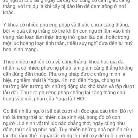
số người cho rằng ngay cả cây cối cũng có cảm giác căng
thẳng, với thí dụ là khi cây bị đào lên để đem trồng ở nơi
khác.
Y khoa có nhiều phương pháp và thuốc chữa căng thẳng,
bởi vì quá căng thẳng có thể khiến con người lâm vào tình
trạng náo loạn tâm thần trong thời gian lâu dài, hoặc trong
một lúc hoảng loạn tinh thần, thiếu suy nghĩ đưa đến tự huỷ
hoại sinh mạng.
Theo nhiều nghiên cứu về căng thẳng, khoa học gia đã
nhận ra có nhiều phương pháp làm giảm căng thẳng không
cần dùng đến thuốc. Phương pháp được chứng minh là
hiệu nghiệm nhất là Yoga. Khi nói đến Yoga, chúng ta
thường liên tưởng tới những động tác khó khăn và tập dượt
lâu dài. Thực ra phương pháp chống lại căng thẳng chú
trọng vào một phần của Yoga là
THỞ
.
Có thể nhiều người sẽ bật cười khi đọc qua câu trên. Bởi vì
thở là trạng thái tự nhiên của sinh vật, trong đó có con
người. Là sinh vật thì lúc nào chẳng thở, ngày cũng như
đêm, thức cũng như ngủ. Tuy nhiên những nhà nghiên cứu
lại cho rằng thở, ngoài tác dụng thu hút oxy để nuôi dưỡng