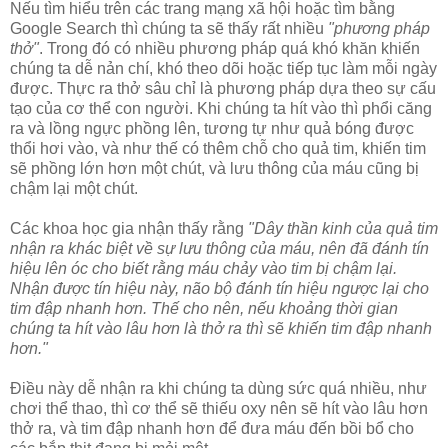
Nếu tìm hiểu trên các trang mạng xã hội hoặc tìm bằng
Google Search thì chúng ta sẽ thấy rất nhiều
"phương pháp
thở"
. Trong đó có nhiều phương pháp quá khó khăn khiến
chúng ta dễ nản chí, khó theo dõi hoặc tiếp tục làm mỗi ngày
được. Thực ra thở sâu chỉ là phương pháp dựa theo sự cấu
tạo của cơ thể con người. Khi chúng ta hít vào thì phổi căng
ra và lồng ngực phồng lên, tương tự như quả bóng được
thổi hơi vào, và như thế có thêm chỗ cho quả tim, khiến tim
sẽ phồng lớn hơn một chút, và lưu thông của máu cũng bị
chậm lại một chút.
Các khoa học gia nhận thấy rằng
"Dây thần kinh của quả tim
nhận ra khác biệt về sự lưu thông của máu, nên đã đánh tín
hiệu lên óc cho biết rằng máu chảy vào tim bị chậm lại.
Nhận được tín hiệu này, não bộ đánh tín hiệu ngược lại cho
tim đập nhanh hơn. Thế cho nên, nếu khoảng thời gian
chúng ta hít vào lâu hơn là thở ra thì sẽ khiến tim đập nhanh
hơn."
Điều này dễ nhận ra khi chúng ta dùng sức quá nhiều, như
chơi thể thao, thì cơ thể sẽ thiếu oxy nên sẽ hít vào lâu hơn
thở ra, và tim đập nhanh hơn để đưa máu đến bồi bổ cho