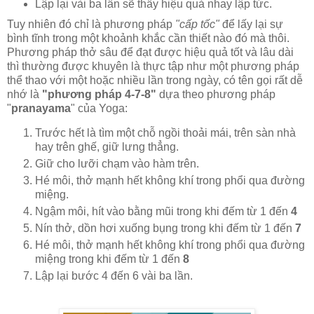
Lập lại vài ba lần sẽ thấy hiệu quả nhay lập tức.
Tuy nhiên đó chỉ là phương pháp
"cấp tốc"
để lấy lại sự
bình tĩnh trong một khoảnh khắc cần thiết nào đó mà thôi.
Phương pháp thở sâu để đạt được hiệu quả tốt và lâu dài
thì thường được khuyên là thực tập như một phương pháp
thể thao với một hoặc nhiều lần trong ngày, có tên gọi rất dễ
nhớ là
"phương pháp 4-7-8"
dựa theo phương pháp
"
pranayama
" của Yoga:
Trước hết là tìm một chỗ ngồi thoải mái, trên sàn nhà
hay trên ghế, giữ lưng thẳng.
Giữ cho lưỡi chạm vào hàm trên.
Hé môi, thở mạnh hết không khí trong phổi qua đường
miệng.
Ngậm môi, hít vào bằng mũi trong khi đếm từ 1 đến
4
Nín thở, dồn hơi xuống bụng trong khi đếm từ 1 đến
7
Hé môi, thở mạnh hết không khí trong phổi qua đường
miệng trong khi đếm từ 1 đến
8
Lập lại bước 4 đến 6 vài ba lần.