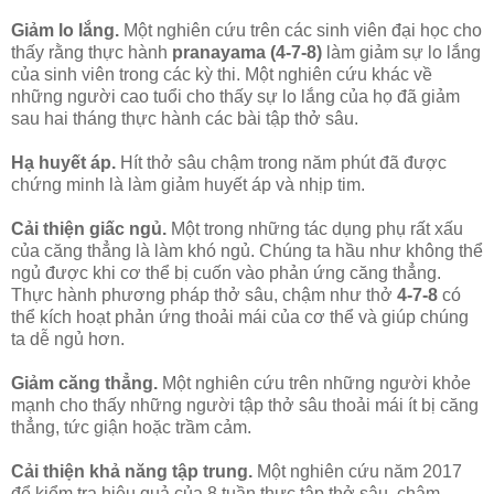
Giảm lo lắng.
Một nghiên cứu trên các sinh viên đại học cho
thấy rằng thực hành
pranayama (4-7-8)
làm giảm sự lo lắng
của sinh viên trong các kỳ thi. Một nghiên cứu khác về
những người cao tuổi cho thấy sự lo lắng của họ đã giảm
sau hai tháng thực hành các bài tập thở sâu.
Hạ huyết áp.
Hít thở sâu chậm trong năm phút đã được
chứng minh là làm giảm huyết áp và nhịp tim.
Cải thiện giấc ngủ.
Một trong những tác dụng phụ rất xấu
của căng thẳng là làm khó ngủ. Chúng ta hầu như không thể
ngủ được khi cơ thể bị cuốn vào phản ứng căng thẳng.
Thực hành phương pháp thở sâu, chậm như thở
4-7-8
có
thể kích hoạt phản ứng thoải mái của cơ thể và giúp chúng
ta dễ ngủ hơn.
Giảm căng thẳng.
Một nghiên cứu trên những người khỏe
mạnh cho thấy những người tập thở sâu thoải mái ít bị căng
thẳng, tức giận hoặc trầm cảm.
Cải thiện khả năng tập trung.
Một nghiên cứu năm 2017
để kiểm tra hiệu quả của 8 tuần thực tập thở sâu, chậm,