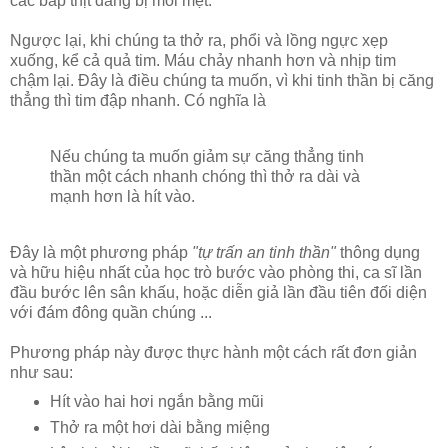
các bắp thịt đang bị mỏi mệt.
Ngược lại, khi chúng ta thở ra, phổi và lồng ngực xẹp
xuống, kể cả quả tim. Máu chảy nhanh hơn và nhịp tim
chậm lại. Đây là điều chúng ta muốn, vì khi tinh thần bị căng
thẳng thì tim đập nhanh. Có nghĩa là
Nếu chúng ta muốn giảm sự căng thẳng tinh
thần một cách nhanh chóng thì thở ra dài và
mạnh hơn là hít vào.
Đây là một phương pháp
"tự trấn an tinh thần"
thông dụng
và hữu hiệu nhất của học trò bước vào phòng thi, ca sĩ lần
đầu bước lên sân khấu, hoặc diễn giả lần đầu tiên đối diện
với đám đông quần chúng ...
Phương pháp này được thực hành một cách rất đơn giản
như sau:
Hít vào hai hơi ngắn bằng mũi
Thở ra một hơi dài bằng miệng