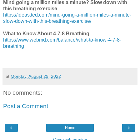
Mind going a million miles a minute? Slow down with
this breathing exercise
https://ideas.ted.com/mind-going-a-million-miles-a-minute-
slow-down-with-this-breathing-exercise/
What to Know About 4-7-8 Breathing
https://www.webmd.com/balance/what-to-know-4-7-8-
breathing
at
Monday, August 29, 2022
No comments:
Post a Comment
‹
›
Home
View web version