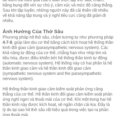
bằng bụng đối với sự chú ý, cảm xúc và mức độ căng thẳng.
Sau khi tập luyện, những người này đã cải thiện rất nhiều
về khả năng tập trung và ý nghĩ tiêu cực cũng đã giảm đi
nhiều.
Ảnh Hưởng Của Thở Sâu
Phương pháp hít thở sâu, chậm tương tự như phương pháp
4-7-8
, giúp làm dịu cơ thể bằng cách kích hoạt hệ thống thần
kinh đối giao cảm (parasympathetic nervous system). Các
khả năng tự động của cơ thể, chẳng hạn như nhịp tim và
tiêu hóa, được điều khiển bởi hệ thống thần kinh tự động
(automatic nervous system). Hệ thống này có hai phần là hệ
thần kinh giao cảm và hệ thần kinh đối giao cảm
(sympathetic nervous system and the parasympathetic
nervous system).
Hệ thống thần kinh giao cảm kiểm soát phản ứng căng
thẳng của cơ thể. Hệ thần kinh đối giao cảm kiểm soát phản
ứng nghỉ ngơi và thoải mái của cơ thể. Khi một trong hai hệ
thần kinh này được kích hoạt, sẽ ngăn chặn cái kia. Đây là
lý do tại sao hít thở sâu rất hiệu quả trong việc tạo ra phản
ứng thoải mái.