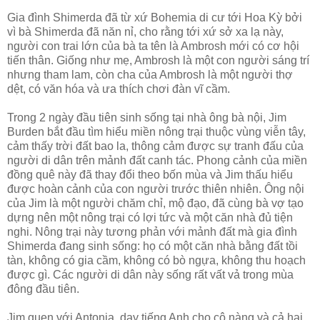
Gia đình Shimerda đã từ xứ Bohemia di cư tới Hoa Kỳ bởi
vì bà Shimerda đã năn nỉ, cho rằng tới xứ sở xa lạ này,
người con trai lớn của bà ta tên là Ambrosh mới có cơ hội
tiến thân. Giống như mẹ, Ambrosh là một con người sáng trí
nhưng tham lam, còn cha của Ambrosh là một người thợ
dệt, có văn hóa và ưa thích chơi đàn vĩ cầm.
Trong 2 ngày đầu tiên sinh sống tại nhà ông bà nội, Jim
Burden bắt đầu tìm hiểu miền nông trại thuộc vùng viễn tây,
cảm thấy trời đất bao la, thông cảm được sự tranh đấu của
người di dân trên mảnh đất canh tác. Phong cảnh của miền
đồng quê này đã thay đổi theo bốn mùa và Jim thấu hiểu
được hoàn cảnh của con người trước thiên nhiên. Ông nội
của Jim là một người chăm chỉ, mộ đạo, đã cùng bà vợ tạo
dựng nên một nông trại có lợi tức và một căn nhà đủ tiện
nghi. Nông trại này tương phản với mảnh đất mà gia đình
Shimerda đang sinh sống: họ có một căn nhà bằng đất tồi
tàn, không có gia cầm, không có bò ngựa, không thu hoạch
được gì. Các người di dân này sống rất vất vả trong mùa
đông đầu tiên.
Jim quen với Antonia, dạy tiếng Anh cho cô nàng và cả hai