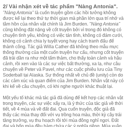
2/ Vài nhận xét về tác phẩm "Nàng Antonia".
"Nàng Antonia"
là cuốn truyện gồm các hồi tưởng không
được kể lại theo thứ tự thời gian mà phần lớn qua trí nhớ và
tâm hồn của nhân vật chính là Jim Burden.
"Nàng Antonia"
cũng không đặt nặng về cốt truyện bởi vì trong đó không có
chuyện tình yêu, không có việc tán tỉnh, không có đám cưới,
không có cảnh chia ly tuyệt vọng hay cách tranh đấu để
thành công. Tác giả Willa Cather đã không theo mẫu mực
thông thường của một cuốn truyện hư cấu, nhưng cốt truyện
đã trải dần ra như một tấm thảm, cho thấy toàn cảnh và hậu
cảnh, rồi xen vào là các sự việc bất thường, xa lạ, như câu
chuyện về Peter và Pavel, như các cuộc phiêu lưu của Tiny
Soderball tại Alaska. Sự thống nhất về chủ đề (unity) còn do
các cảm xúc và quan điểm của Jim Burden. Nhân vật này có
khi kể về câu chuyện, có khi nghe người khác thuật lại.
Một yếu tố khác mà tác giả đã dùng để kết hợp các nhân vật
trong truyện, các sự việc xẩy ra, là ý thức của tác giả về thời
tiết, về 4 mùa và về đất đai. Qua cuốn truyện, độc giả đã
thấy các mùa thay đổi với vụ trồng hoa màu, thời kỳ cây trái
tăng trưởng, vụ thu hoạch rồi tới mùa đông nghỉ ngơi. Đất
đai và bốn mùa đều hàm chứa các ý nghĩa riêng. Mùa xuân