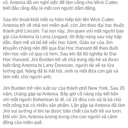
vũ. Antonia đã xin nghỉ việc để làm công cho Wick Cutter,
biết đâu rằng đây là một con người dâm đãng.
Sau khi thoát khỏi một vụ hãm hiếp bởi tên Wick Cutter,
Antonia trở về nhà nơi miền quê, còn Jim theo đại học thuộc
thành phố Lincoln. Tại nơi này, Jim quen với một người bạn
gái của Antonia là Lena Lingard, rồi thấy nàng sau này hấp
dẫn, đam mê và bỏ bê việc học hành. Giáo sư của Jim
khuyên chàng nên đổi qua Đại Học Harvard để theo đuổi
nền học vấn có quy củ hơn. Sau khi đã tốt nghiệp từ Đại
Học Harvard, Jim Burden trở về nhà trong dịp hè và được
biết rằng Antonia bị Larry Donovan, người tài xế xe lửa
lường gạt. Nàng đã bị hất hủi, sinh ra một đứa con gái và
làm việc cho người anh.
Jim Burden trở nên luật sư của thành phố New York. Sau 20
năm, chàng gặp lại Antonia. Bây giờ cô nàng này kết hôn
với một người Bohemian tử tế, có 10 đứa con và là bà chủ
một nông trại có nhiều sản phẩm. Lần gặp lại Antonia đã làm
Jim vui sướng vì tìm lại được bản chất của tuổi trẻ vui tươi.
Đối với Jim, Antonia tượng trưng cho con người và cánh
đồng của miền quê.