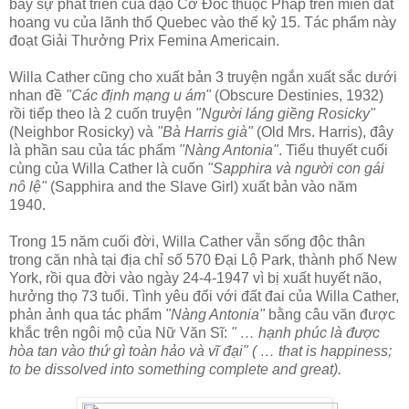
bày sự phát triển của đạo Cơ Đốc thuộc Pháp trên miền đất
hoang vu của lãnh thổ Quebec vào thế kỷ 15. Tác phẩm này
đoạt Giải Thưởng Prix Femina Americain.
Willa Cather cũng cho xuất bản 3 truyện ngắn xuất sắc dưới
nhan đề
"Các định mạng u ám"
(Obscure Destinies, 1932)
rồi tiếp theo là 2 cuốn truyện
"Người láng giềng Rosicky"
(Neighbor Rosicky) và
"Bà Harris già"
(Old Mrs. Harris), đây
là phần sau của tác phẩm
"Nàng Antonia"
. Tiểu thuyết cuối
cùng của Willa Cather là cuốn
"Sapphira và người con gái
nô lệ"
(Sapphira and the Slave Girl) xuất bản vào năm
1940.
Trong 15 năm cuối đời, Willa Cather vẫn sống độc thân
trong căn nhà tại địa chỉ số 570 Đại Lộ Park, thành phố New
York, rồi qua đời vào ngày 24-4-1947 vì bị xuất huyết não,
hưởng thọ 73 tuổi. Tình yêu đối với đất đai của Willa Cather,
phản ảnh qua tác phẩm
"Nàng Antonia"
bằng câu văn được
khắc trên ngôi mộ của Nữ Văn Sĩ:
" … hạnh phúc là được
hòa tan vào thứ gì toàn hảo và vĩ đại" ( … that is happiness;
to be dissolved into something complete and great).