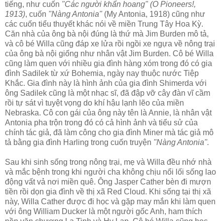
tiếng, như cuốn
"Các người khẩn hoang" (O Pioneers!,
1913)
, cuốn
"Nàng Antonia"
(My Antonia, 1918) cũng như
các cuốn tiểu thuyết khác nói về miền Trung Tây Hoa Kỳ.
Căn nhà của ông bà nội đúng là thứ mà Jim Burden mô tả,
và cô bé Willa cũng đáp xe lửa rồi ngồi xe ngựa về nông trại
của ông bà nội giống như nhân vật Jim Burden. Cô bé Willa
cũng làm quen với nhiều gia đình hàng xóm trong đó có gia
đình Sadilek từ xứ Bohemia, ngày nay thuộc nước Tiệp
Khắc. Gia đình này là hình ảnh của gia đình Shimerda với
ông Sadilek cũng là một nhạc sĩ, đã đập vỡ cây đàn vĩ cầm
rồi tự sát vì tuyệt vọng do khí hậu lạnh lẽo của miền
Nebraska. Cô con gái của ông này tên là Annie, là nhân vật
Antonia pha trộn trong đó có cả hình ảnh và tiểu sử của
chính tác giả, đã làm công cho gia đình Miner mà tác giả mô
tả bằng gia đình Harling trong cuốn truyện
"Nàng Antonia".
Sau khi sinh sống trong nông trại, mẹ và Willa đều nhớ nhà
và mắc bệnh trong khi người cha không chịu nổi lối sống lao
động vất vả nơi miền quê. Ông Jasper Cather bèn đi mượn
tiền rồi dọn gia đình về thị xã Red Cloud. Khi sống tại thị xã
này, Willa Cather được đi học và gặp may mắn khi làm quen
với ông William Ducker là một người gốc Anh, ham thích