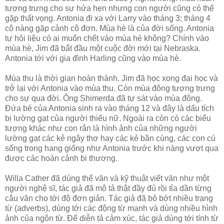
tượng trưng cho sự hứa hẹn nhưng con người cũng có thể
gặp thất vọng. Antonia đi xa với Larry vào tháng 3; tháng 4
cô nàng gặp cảnh cô đơn. Mùa hè là của đời sống. Antonia
tự hỏi liệu có ai muốn chết vào mùa hè không? Chính vào
mùa hè, Jim đã bắt đầu một cuộc đời mới tại Nebraska.
Antonia tới với gia đình Harling cũng vào mùa hè.
Mùa thu là thời gian hoàn thành. Jim đã học xong đại học và
trở lại với Antonia vào mùa thu. Còn mùa đông tượng trưng
cho sự qua đời. Ông Shimerda đã tự sát vào mùa đông.
Đứa bé của Antonia sinh ra vào tháng 12 và đây là dấu tích
bị lường gạt của người thiếu nữ. Ngoài ra còn có các biểu
tượng khác như con rắn là hình ảnh của những người
lường gạt các kẻ ngây thơ hay các kẻ bần cùng, các con cú
sống trong hang giống như Antonia trước khi nàng vượt qua
được các hoàn cảnh bi thương.
Willa Cather đã dùng thể văn và kỹ thuật viết văn như một
người nghệ sĩ, tác giả đã mô tả thật đầy đủ rồi tỉa dần từng
câu văn cho tới độ đơn giản. Tác giả đã bỏ bớt nhiều trạng
từ (adverbs), dùng tới các động từ mạnh và dùng nhiều hình
ảnh của ngôn từ. Để diễn tả cảm xúc, tác giả dùng tới tính từ