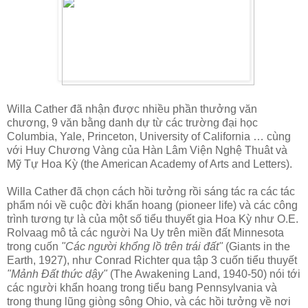
Willa Cather đã nhận được nhiều phần thưởng văn
chương, 9 văn bằng danh dự từ các trường đại học
Columbia, Yale, Princeton, University of California … cùng
với Huy Chương Vàng của Hàn Lâm Viện Nghệ Thuât và
Mỹ Tự Hoa Kỳ (the American Academy of Arts and Letters).
Willa Cather đã chọn cách hồi tưởng rồi sáng tác ra các tác
phẩm nói về cuộc đời khẩn hoang (pioneer life) và các công
trình tương tự là của một số tiểu thuyết gia Hoa Kỳ như O.E.
Rolvaag mô tả các người Na Uy trên miền đất Minnesota
trong cuốn
"Các người khổng lồ trên trái đất"
(Giants in the
Earth, 1927), như Conrad Richter qua tập 3 cuốn tiểu thuyết
"Mảnh Đất thức dậy"
(The Awakening Land, 1940-50) nói tới
các người khẩn hoang trong tiểu bang Pennsylvania và
trong thung lũng giòng sông Ohio, và các hồi tưởng về nơi