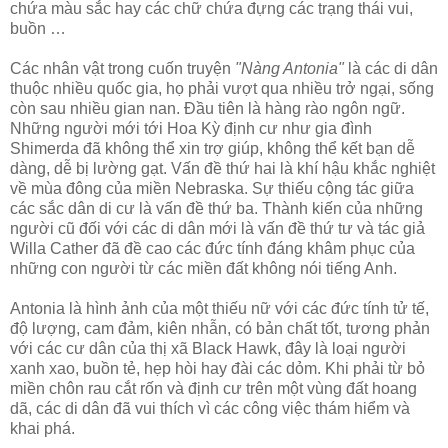
chứa màu sắc hay các chữ chứa đựng các trạng thái vui,
buồn …
Các nhân vật trong cuốn truyện
"Nàng Antonia"
là các di dân
thuộc nhiều quốc gia, họ phải vượt qua nhiều trở ngại, sống
còn sau nhiều gian nan. Đầu tiên là hàng rào ngôn ngữ.
Những người mới tới Hoa Kỳ định cư như gia đình
Shimerda đã không thể xin trợ giúp, không thể kết bạn dễ
dàng, dễ bị lường gạt. Vấn đề thứ hai là khí hậu khắc nghiệt
về mùa đông của miền Nebraska. Sự thiếu cộng tác giữa
các sắc dân di cư là vấn đề thứ ba. Thành kiến của những
người cũ đối với các di dân mới là vấn đề thứ tư và tác giả
Willa Cather đã đề cao các đức tính đáng khâm phục của
những con người từ các miền đất không nói tiếng Anh.
Antonia là hình ảnh của một thiếu nữ với các đức tính tử tế,
độ lượng, cam đảm, kiên nhẫn, có bản chất tốt, tương phản
với các cư dân của thị xã Black Hawk, đây là loại người
xanh xao, buồn tẻ, hẹp hòi hay đài các dỏm. Khi phải từ bỏ
miền chôn rau cắt rốn và định cư trên một vùng đất hoang
dã, các di dân đã vui thích vì các công việc thám hiểm và
khai phá.