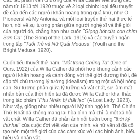
Các tác phẩm văn chương của Willa Cather viết trong các
năm từ 1913 tới 1920 thuộc về 2 loại chính: loại tiểu thuyết
đề cập đến các người khẩn hoang trong quá khứ, như O
Pioneers! và My Antonia, và một loại truyện thứ hai thực tế
hơn, nói về sự tương phản giữa người nghệ sĩ và thế giới
của người đó, chẳng hạn như cuốn
"Giọng hót của con chim
Sơn Ca"
(The Song of the Lark, 1915) và các truyện ngắn
trong tập
"Tuổi Trẻ và Nữ Quái Medusa"
(Youth and the
Bright Medusa, 1920).
Cuốn tiểu thuyết thứ năm,
"Một trong Chúng Ta"
(One of
Ours, 1922) của Willa Cather đã phối hợp khung cảnh các
người khẩn hoang và cánh đồng với thế giới đương thời, đề
cập tới chủ trương lý tưởng (idealism) trong một xã hội nông
cạn. Sự tương phản giữa lý tưởng và vật chất, sự làm mất
nhân bản của thời hiện tại đã được Willa Cather khai thác
trong tác phẩm
"Phu Nhân bị thất lạc"
(A Lost Lady, 1923).
Như vậy, giống như nhiều người Mỹ tỉnh ngộ khi Thế Chiến
Thứ Nhất đã không mang lại hòa bình mà chỉ là một xã hội
vật chất, Willa Cather đã phản ảnh nỗi buồn trong
"thời kỳ
thứ hai"
của cuộc đời viết văn của mình, và nữ văn sĩ đã cố
tạo nên một thế giới của các cảm xúc với các hình ảnh, biểu
hiệu và nhân vật.