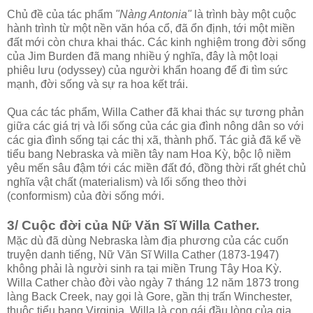
Chủ đề của tác phẩm
"Nàng Antonia"
là trình bày một cuộc
hành trình từ một nền văn hóa cổ, đã ổn định, tới một miền
đất mới còn chưa khai thác. Các kinh nghiệm trong đời sống
của Jim Burden đã mang nhiều ý nghĩa, đây là một loại
phiêu lưu (odyssey) của người khẩn hoang để đi tìm sức
mạnh, đời sống và sự ra hoa kết trái.
Qua các tác phẩm, Willa Cather đã khai thác sự tương phản
giữa các giá trị và lối sống của các gia đình nông dân so với
các gia đình sống tại các thị xã, thành phố. Tác giả đã kể về
tiểu bang Nebraska và miền tây nam Hoa Kỳ, bộc lộ niềm
yêu mến sâu đậm tới các miền đất đó, đồng thời rất ghét chủ
nghĩa vật chất (materialism) và lối sống theo thời
(conformism) của đời sống mới.
3/ Cuộc đời của Nữ Văn Sĩ Willa Cather.
Mặc dù đã dùng Nebraska làm địa phương của các cuốn
truyện danh tiếng, Nữ Văn Sĩ Willa Cather (1873-1947)
không phải là người sinh ra tại miền Trung Tây Hoa Kỳ.
Willa Cather chào đời vào ngày 7 tháng 12 năm 1873 trong
làng Back Creek, nay gọi là Gore, gần thị trấn Winchester,
thuộc tiểu bang Virginia. Willa là con gái đầu lòng của gia