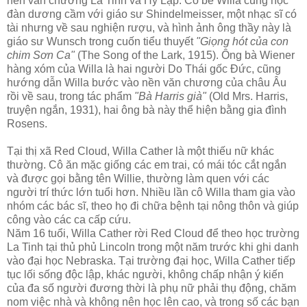
nền văn chương La Tinh và Hy Lạp. Cô bé Willa cũng học
đàn dương cầm với giáo sư Shindelmeisser, một nhạc sĩ có
tài nhưng về sau nghiện rượu, và hình ảnh ông thầy này là
giáo sư Wunsch trong cuốn tiểu thuyết
"Giọng hót của con
chim Sơn Ca"
(The Song of the Lark, 1915). Ông bà Wiener
hàng xóm của Willa là hai người Do Thái gốc Đức, cũng
hướng dẫn Willa bước vào nền văn chương của châu Âu
rồi về sau, trong tác phẩm
"Bà Harris già"
(Old Mrs. Harris,
truyện ngắn, 1931), hai ông bà này thể hiện bằng gia đình
Rosens.
Tại thị xã Red Cloud, Willa Cather là một thiếu nữ khác
thường. Cô ăn mặc giống các em trai, có mái tóc cắt ngắn
và được gọi bằng tên Willie, thường làm quen với các
người trí thức lớn tuổi hơn. Nhiều lần cô Willa tham gia vào
nhóm các bác sĩ, theo họ đi chữa bệnh tại nông thôn và giúp
công vào các ca cấp cứu.
Năm 16 tuổi, Willa Cather rời Red Cloud để theo học trường
La Tinh tại thủ phủ Lincoln trong một năm trước khi ghi danh
vào đại học Nebraska. Tại trường đại học, Willa Cather tiếp
tục lối sống độc lập, khác người, không chấp nhận ý kiến
của đa số người đương thời là phụ nữ phải thụ động, chăm
nom việc nhà và không nên học lên cao, và trong số các bạn