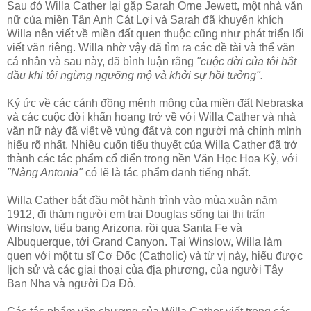
Sau đó Willa Cather lại gặp Sarah Orne Jewett, một nhà văn
nữ của miền Tân Anh Cát Lợi và Sarah đã khuyến khích
Willa nên viết về miền đất quen thuộc cũng như phát triển lối
viết văn riêng. Willa nhờ vậy đã tìm ra các đề tài và thể văn
cá nhân và sau này, đã bình luận rằng
"cuộc đời của tôi bắt
đầu khi tôi ngừng ngưỡng mộ và khởi sự hồi tưởng".
Ký ức về các cánh đồng mênh mông của miền đất Nebraska
và các cuộc đời khẩn hoang trở về với Willa Cather và nhà
văn nữ này đã viết về vùng đất và con người mà chính mình
hiểu rõ nhất. Nhiều cuốn tiểu thuyết của Willa Cather đã trở
thành các tác phẩm cổ điển trong nền Văn Học Hoa Kỳ, với
"Nàng Antonia"
có lẽ là tác phẩm danh tiếng nhất.
Willa Cather bắt đầu một hành trình vào mùa xuân năm
1912, đi thăm người em trai Douglas sống tại thị trấn
Winslow, tiểu bang Arizona, rồi qua Santa Fe và
Albuquerque, tới Grand Canyon. Tại Winslow, Willa làm
quen với một tu sĩ Cơ Đốc (Catholic) và từ vị này, hiểu được
lịch sử và các giai thoại của địa phương, của người Tây
Ban Nha và người Da Đỏ.