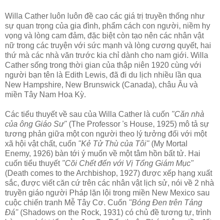
Willa Cather luôn luôn đề cao các giá trị truyền thống như
sự quan trọng của gia đình, phẩm cách con người, niềm hy
vọng và lòng cam đảm, đặc biệt còn tạo nên các nhân vật
nữ trong các truyện với sức mạnh và lòng cương quyết, hai
thứ mà các nhà văn trước kia chỉ dành cho nam giới. Willa
Cather sống trong thời gian của thập niên 1920 cùng với
người bạn tên là Edith Lewis, đã đi du lịch nhiều lần qua
New Hampshire, New Brunswick (Canada), châu Âu và
miền Tây Nam Hoa Kỳ.
Các tiểu thuyết về sau của Willa Cather là cuốn
"Căn nhà
của ông Giáo Sư"
(The Professor 's House, 1925) mô tả sự
tương phản giữa một con người theo lý tưởng đối với một
xã hội vật chất, cuốn
"Kẻ Tử Thù của Tôi"
(My Mortal
Enemy, 1926) bàn tới ý muốn về một tâm hồn bất tử. Hai
cuốn tiểu thuyết
"Cõi Chết đến với Vị Tổng Giám Mục"
(Death comes to the Archbishop, 1927) được xếp hạng xuất
sắc, được viết căn cứ trên các nhân vật lịch sử, nói về 2 nhà
truyền giáo người Pháp lặn lội trong miền New Mexico sau
cuộc chiến tranh Mễ Tây Cơ. Cuốn
"Bóng Đen trên Tảng
Đá"
(Shadows on the Rock, 1931) có chủ đề tương tự, trình