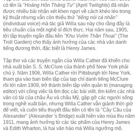
có tên là
"Hoàng Hôn Tháng Tư"
(April Twilights) đã nhận
được nhiều bài nhận xét khen ngợi về cách khéo léo trong
kỹ thuật nhưng vẫn còn thiếu thứ
"tiếng nói cá nhân"
(individual voice) mà tác giả Willa sau này cho rằng đây là
tiêu chuẩn của một nghệ sĩ đích thực. Hai năm sau, 1905,
tới tập truyện ngắn đầu tiên
"Khu Vườn Thần Thoại"
(The
Troll Garden) cho thấy ảnh hưởng của các nhà văn danh
tiếng đương thời, đặc biệt là Henry James.
Tập thơ và các truyện ngắn của Willa Cather đã khiến cho
nhà xuất bản S. S. McClure của thành phố New York phải
chú ý. Năm 1906, Willa Cather rời Pittsburgh tới New York,
tham gia vào ban biên tập của tạp chí danh tiếng McClure
rồi tới năm 1909, trở thành biên tập viên quản trị (managing
editor) với công việc là tìm đọc các bài viết, tìm kiếm các nhà
văn có tài của châu Âu và châu Mỹ, gặp gỡ các người sống
trong nghề xuất bản, nhưng Willa Cather vẫn giành thời giờ
để viết, và cuốn tiểu thuyết đầu tiên có tên là "Cây Cầu của
Alexander" (Alexander 's Bridge) xuất hiện vào mùa thu năm
1911, mang ảnh hưởng từ các tác phẩm của Henry James
và Edith Wharton, là hai văn hào mà Willa ngưỡng mộ.