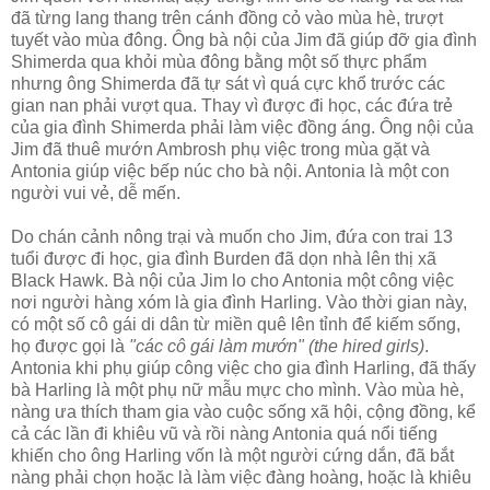
đã từng lang thang trên cánh đồng cỏ vào mùa hè, trượt
tuyết vào mùa đông. Ông bà nội của Jim đã giúp đỡ gia đình
Shimerda qua khỏi mùa đông bằng một số thực phẩm
nhưng ông Shimerda đã tự sát vì quá cực khổ trước các
gian nan phải vượt qua. Thay vì được đi học, các đứa trẻ
của gia đình Shimerda phải làm việc đồng áng. Ông nội của
Jim đã thuê mướn Ambrosh phụ việc trong mùa gặt và
Antonia giúp việc bếp núc cho bà nội. Antonia là một con
người vui vẻ, dễ mến.
Do chán cảnh nông trại và muốn cho Jim, đứa con trai 13
tuổi được đi học, gia đình Burden đã dọn nhà lên thị xã
Black Hawk. Bà nội của Jim lo cho Antonia một công việc
nơi người hàng xóm là gia đình Harling. Vào thời gian này,
có một số cô gái di dân từ miền quê lên tỉnh để kiếm sống,
họ được gọi là
"các cô gái làm mướn" (the hired girls)
.
Antonia khi phụ giúp công việc cho gia đình Harling, đã thấy
bà Harling là một phụ nữ mẫu mực cho mình. Vào mùa hè,
nàng ưa thích tham gia vào cuộc sống xã hội, cộng đồng, kể
cả các lần đi khiêu vũ và rồi nàng Antonia quá nổi tiếng
khiến cho ông Harling vốn là một người cứng dắn, đã bắt
nàng phải chọn hoặc là làm việc đàng hoàng, hoặc là khiêu