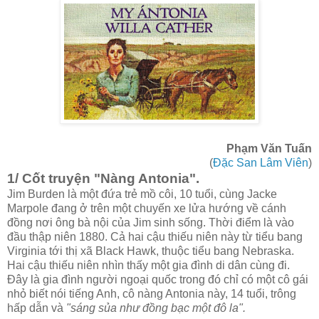
Phạm Văn Tuấn
(
Đặc San Lâm Viên
)
1/ Cốt truyện "Nàng Antonia".
Jim Burden là một đứa trẻ mồ côi, 10 tuổi, cùng Jacke
Marpole đang ở trên một chuyến xe lửa hướng về cánh
đồng nơi ông bà nội của Jim sinh sống. Thời điểm là vào
đầu thập niên 1880. Cả hai cậu thiếu niên này từ tiểu bang
Virginia tới thị xã Black Hawk, thuộc tiểu bang Nebraska.
Hai cậu thiếu niên nhìn thấy một gia đình di dân cùng đi.
Đây là gia đình người ngoại quốc trong đó chỉ có một cô gái
nhỏ biết nói tiếng Anh, cô nàng Antonia này, 14 tuổi, trông
hấp dẫn và
"sáng sủa như đồng bạc một đô la".