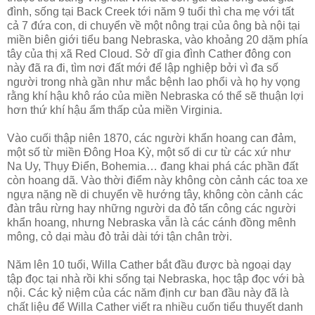
đình, sống tại Back Creek tới năm 9 tuổi thì cha mẹ với tất
cả 7 đứa con, di chuyển về một nông trại của ông bà nội tại
miền biên giới tiểu bang Nebraska, vào khoảng 20 dặm phía
tây của thị xã Red Cloud. Sở dĩ gia đình Cather đông con
này đã ra đi, tìm nơi đất mới để lập nghiệp bởi vì đa số
người trong nhà gần như mắc bệnh lao phổi và họ hy vọng
rằng khí hậu khô ráo của miền Nebraska có thể sẽ thuận lợi
hơn thứ khí hậu ẩm thấp của miền Virginia.
Vào cuối thập niên 1870, các người khẩn hoang can đảm,
một số từ miền Đông Hoa Kỳ, một số di cư từ các xứ như
Na Uy, Thụy Điển, Bohemia… đang khai phá các phần đất
còn hoang dã. Vào thời điểm này không còn cảnh các toa xe
ngựa nặng nề di chuyển về hướng tây, không còn cảnh các
đàn trâu rừng hay những người da đỏ tấn công các người
khẩn hoang, nhưng Nebraska vẫn là các cánh đồng mênh
mông, cỏ dại màu đỏ trải dài tới tận chân trời.
Năm lên 10 tuổi, Willa Cather bắt đầu được bà ngoại dạy
tập đọc tại nhà rồi khi sống tại Nebraska, học tập đọc với bà
nội. Các kỷ niệm của các năm định cư ban đầu này đã là
chất liệu để Willa Cather viết ra nhiều cuốn tiểu thuyết danh