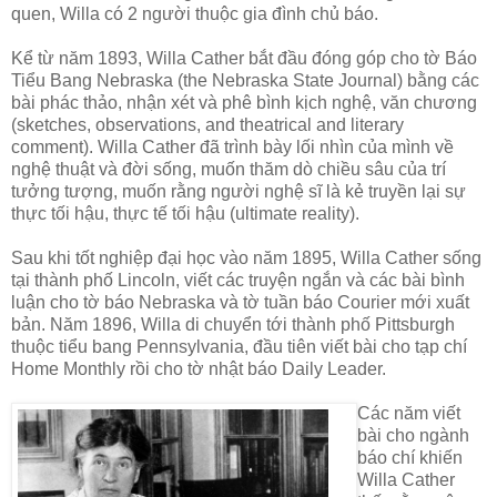
quen, Willa có 2 người thuộc gia đình chủ báo.
Kể từ năm 1893, Willa Cather bắt đầu đóng góp cho tờ Báo
Tiểu Bang Nebraska (the Nebraska State Journal) bằng các
bài phác thảo, nhận xét và phê bình kịch nghệ, văn chương
(sketches, observations, and theatrical and literary
comment). Willa Cather đã trình bày lối nhìn của mình về
nghệ thuật và đời sống, muốn thăm dò chiều sâu của trí
tưởng tượng, muốn rằng người nghệ sĩ là kẻ truyền lại sự
thực tối hậu, thực tế tối hậu (ultimate reality).
Sau khi tốt nghiệp đại học vào năm 1895, Willa Cather sống
tại thành phố Lincoln, viết các truyện ngắn và các bài bình
luận cho tờ báo Nebraska và tờ tuần báo Courier mới xuất
bản. Năm 1896, Willa di chuyển tới thành phố Pittsburgh
thuộc tiểu bang Pennsylvania, đầu tiên viết bài cho tạp chí
Home Monthly rồi cho tờ nhật báo Daily Leader.
Các năm viết
bài cho ngành
báo chí khiến
Willa Cather