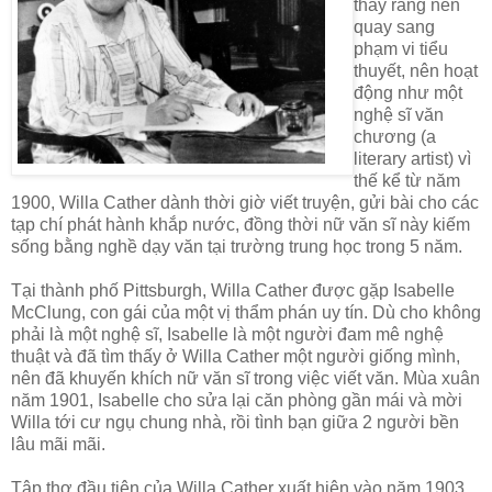
thấy rằng nên
quay sang
phạm vi tiểu
thuyết, nên hoạt
động như một
nghệ sĩ văn
chương (a
literary artist) vì
thế kể từ năm
1900, Willa Cather dành thời giờ viết truyện, gửi bài cho các
tạp chí phát hành khắp nước, đồng thời nữ văn sĩ này kiếm
sống bằng nghề dạy văn tại trường trung học trong 5 năm.
Tại thành phố Pittsburgh, Willa Cather được gặp Isabelle
McClung, con gái của một vị thẩm phán uy tín. Dù cho không
phải là một nghệ sĩ, Isabelle là một người đam mê nghệ
thuật và đã tìm thấy ở Willa Cather một người giống mình,
nên đã khuyến khích nữ văn sĩ trong việc viết văn. Mùa xuân
năm 1901, Isabelle cho sửa lại căn phòng gần mái và mời
Willa tới cư ngụ chung nhà, rồi tình bạn giữa 2 người bền
lâu mãi mãi.
Tập thơ đầu tiên của Willa Cather xuất hiện vào năm 1903