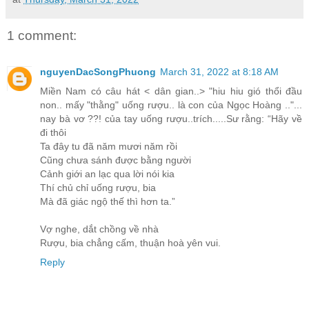
1 comment:
nguyenDacSongPhuong
March 31, 2022 at 8:18 AM
Miền Nam có câu hát < dân gian..> "hiu hiu gió thổi đầu
non.. mấy "thằng" uống rượu.. là con của Ngọc Hoàng .."...
nay bà vơ ??! của tay uống rượu..trích.....Sư rằng: “Hãy về
đi thôi
Ta đây tu đã năm mươi năm rồi
Cũng chưa sánh được bằng người
Cảnh giới an lạc qua lời nói kia
Thí chủ chỉ uống rượu, bia
Mà đã giác ngộ thế thì hơn ta.”
Vợ nghe, dắt chồng về nhà
Rượu, bia chẳng cấm, thuận hoà yên vui.
Reply