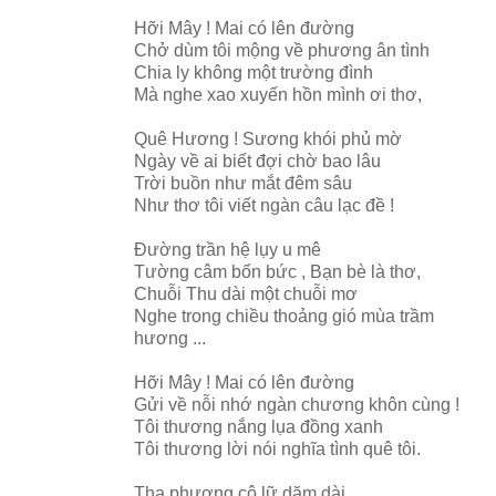
Hỡi Mây ! Mai có lên đường
Chở dùm tôi mộng về phương ân tình
Chia ly không một trường đình
Mà nghe xao xuyến hồn mình ơi thơ,
Quê Hương ! Sương khói phủ mờ
Ngày về ai biết đợi chờ bao lâu
Trời buồn như mắt đêm sâu
Như thơ tôi viết ngàn câu lạc đề !
Đường trần hệ lụy u mê
Tường câm bốn bức , Bạn bè là thơ,
Chuỗi Thu dài một chuỗi mơ
Nghe trong chiều thoảng gió mùa trầm
hương ...
Hỡi Mây ! Mai có lên đường
Gửi về nỗi nhớ ngàn chương khôn cùng !
Tôi thương nắng lụa đồng xanh
Tôi thương lời nói nghĩa tình quê tôi.
Tha phương cô lữ dặm dài