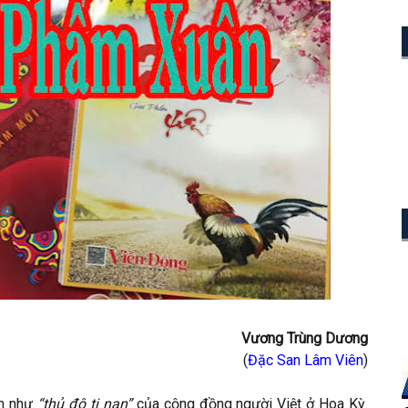
Vương Trùng Dương
(
Đặc San Lâm Viên
)
em như
“thủ đô tị nạn”
của cộng đồng người Việt ở Hoa Kỳ.