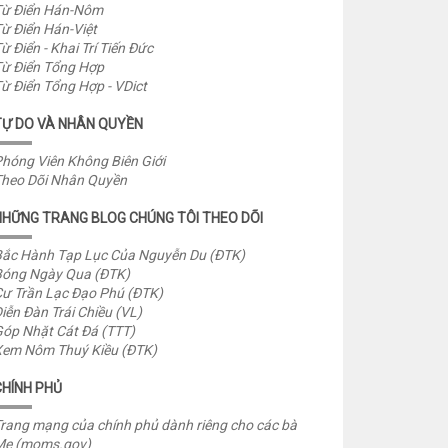
ừ Điển Hán-Nôm
ừ Điển Hán-Việt
ừ Điển - Khai Trí Tiến Đức
ừ Điển Tổng Hợp
ừ Điển Tổng Hợp - VDict
TỰ DO VÀ NHÂN QUYỀN
hóng Viên Không Biên Giới
heo Dõi Nhân Quyền
NHỮNG TRANG BLOG CHÚNG TÔI THEO DÕI
ắc Hành Tạp Lục Của Nguyễn Du (ĐTK)
óng Ngày Qua (ĐTK)
ư Trần Lạc Đạo Phú (ĐTK)
iễn Đàn Trái Chiều (VL)
óp Nhặt Cát Đá (TTT)
em Nôm Thuý Kiều (ĐTK)
CHÍNH PHỦ
rang mạng của chính phủ dành riêng cho các bà
Mẹ (moms.gov)