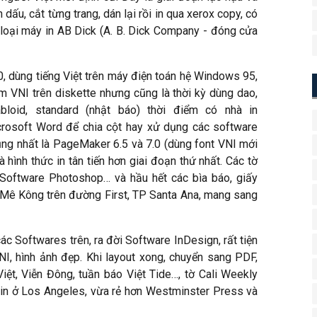
 dấu, cắt từng trang, dán lại rồi in qua xerox copy, có
 loại máy in AB Dick (A. B. Dick Company - đóng cửa
0, dùng tiếng Việt trên máy điện toán hệ Windows 95,
 VNI trên diskette nhưng cũng là thời kỳ dùng dao,
loid, standard (nhật báo) thời điểm có nhà in
rosoft Word để chia cột hay xử dụng các software
ng nhất là PageMaker 6.5 và 7.0 (dùng font VNI mới
 hình thức in tân tiến hơn giai đoạn thứ nhất. Các tờ
Software Photoshop… và hầu hết các bìa báo, giấy
in Mê Kông trên đường First, TP Santa Ana, mang sang
 các Softwares trên, ra đời Software InDesign, rất tiện
NI, hình ảnh đẹp. Khi layout xong, chuyển sang PDF,
iệt, Viễn Đông, tuần báo Việt Tide…, tờ Cali Weekly
in ở Los Angeles, vừa rẻ hơn Westminster Press và