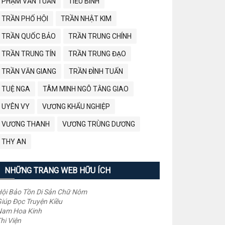
PHẠM VĂN TUẤN
TIỂU BÌNH
TRẦN PHỐ HỘI
TRẦN NHẬT KIM
TRẦN QUỐC BẢO
TRẦN TRUNG CHÍNH
TRẦN TRUNG TÍN
TRẦN TRUNG ĐẠO
TRẦN VĂN GIANG
TRẦN ĐÌNH TUẤN
TUỆ NGA
TÂM MINH NGÔ TẰNG GIAO
UYÊN VY
VƯƠNG KHẨU NGHIỆP
VƯƠNG THANH
VƯƠNG TRÙNG DƯƠNG
THY AN
NHỮNG TRANG WEB HỮU ÍCH
ội Bảo Tồn Di Sản Chữ Nôm
iúp Đọc Truyện Kiều
Nam Hoa Kinh
hi Viện