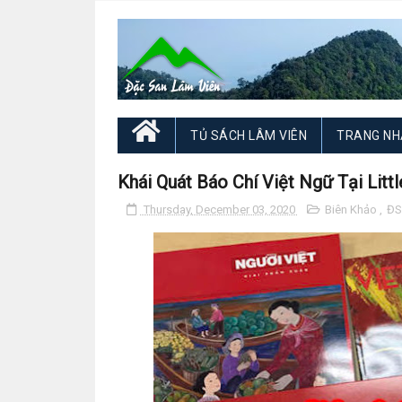
TỦ SÁCH LÂM VIÊN
TRANG NH
Khái Quát Báo Chí Việt Ngữ Tại Litt
Thursday, December 03, 2020
Biên Khảo
,
ĐS