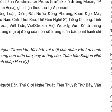
ì có nhà in Westminster Press (trước kia ở đường Moran, TP
T
ta Anna), ghi nhận theo thứ tự Alphabet:
T
T
 Công Luận, Diễm, Đất Nước, Đông Phương, Khỏe Đẹp, Mai,
T
 Nam Cali, Thời Báo, Thế Giới Nghệ Sĩ, Tiếng Chuông, Tình
T
ress, Việt Tide, VietStream, Việt Weekly, Vui… Kể từ tháng
hương mại bị đóng của nên số lượng tuần báo phát hành chỉ
P
T
aigon Times lâu đời nhất với một chủ nhân vẫn lưu hành
 sang bán tuần báo, nay không còn. Tuần báo Saigon Nhỏ
ành khắp Hoa Kỳ)
B
B
C
D
G
 Người Dân, Thế Giới Nghệ Thuật, Tiểu Thuyết Thứ Bảy, Văn
X
T