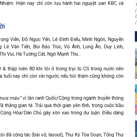
 Nhiệm. Hiện nay chỉ còn lưu hành hai nguyệt san KBC và
T
(
D
(
ời
rọng Viễn, Đỗ Ngọc Yến, Lê Đình Điểu, Minh Ngôn, Nguyễn
Lê Văn Tiến, Bùi Bảo Trúc, Vũ Ánh, Long Ân, Duy Linh,
hị Vui, Hà Tường Cát, Ngô Mạnh Thu…
& thập niên 80 khi tôi ở trong trại tù CS trong nước nên
a tuổi nay chỉ còn vài người, nếu hỏi thăm cũng không còn
 mưa máu”
vì lằn ranh Quốc/Cộng trong ngành truyền thông
 thắng gian tà. Trải qua thời gian yên tĩnh, trong cuộc bầu
 Cộng Hòa/Dân Chủ gây xôn xao trong dư luận. Điều dáng
tôi đã cộng tác (bài vở, layout), Thư Ký Tòa Soạn, Tổng Thư