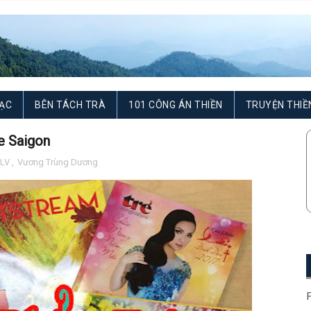
ẠC
BÊN TÁCH TRÀ
101 CÔNG ÁN THIỀN
TRUYỆN THIỀ
le Saigon
LV
,
Vương Trùng Dương
F