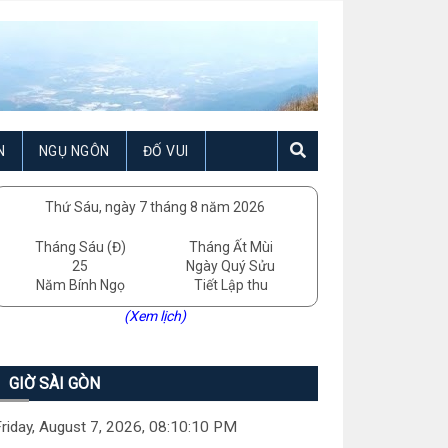
N
NGỤ NGÔN
ĐỐ VUI
Thứ Sáu, ngày 7 tháng 8 năm 2026
Tháng Sáu (Đ)
Tháng Ất Mùi
25
Ngày Quý Sửu
Năm Bính Ngọ
Tiết Lập thu
(Xem lịch)
GIỜ SÀI GÒN
riday, August 7, 2026, 08:10:12 PM