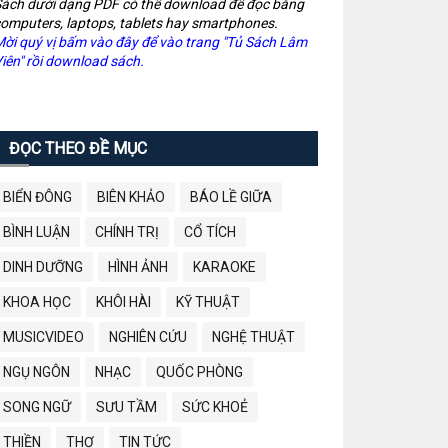
ách dưới dạng PDF có thể download để đọc bằng
omputers, laptops, tablets hay smartphones.
ời quý vị bấm vào đây để vào trang "Tủ Sách Lâm
iên" rồi download sách.
ĐỌC THEO ĐỀ MỤC
BIỂN ĐÔNG
BIÊN KHẢO
BÁO LỀ GIỮA
BÌNH LUẬN
CHÍNH TRỊ
CỔ TÍCH
DINH DƯỠNG
HÌNH ẢNH
KARAOKE
KHOA HỌC
KHÔI HÀI
KỸ THUẬT
MUSICVIDEO
NGHIÊN CỨU
NGHỆ THUẬT
NGỤ NGÔN
NHẠC
QUỐC PHÒNG
SONG NGỮ
SƯU TẦM
SỨC KHOẺ
THIỀN
THƠ
TIN TỨC