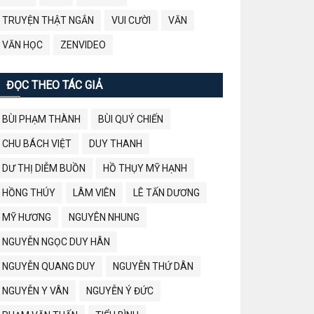
TRUYỆN THẬT NGẮN
VUI CƯỜI
VĂN
VĂN HỌC
ZENVIDEO
ĐỌC THEO TÁC GIẢ
BÙI PHẠM THÀNH
BÙI QUÝ CHIẾN
CHU BÁCH VIỆT
DUY THANH
DƯ THỊ DIỄM BUỒN
HỒ THỤY MỸ HẠNH
HỒNG THÚY
LÂM VIÊN
LÊ TẤN DƯƠNG
MỸ HƯƠNG
NGUYÊN NHUNG
NGUYỄN NGỌC DUY HÂN
NGUYỄN QUANG DUY
NGUYỄN THỨ DÂN
NGUYỄN Y VÂN
NGUYỄN Ý ĐỨC