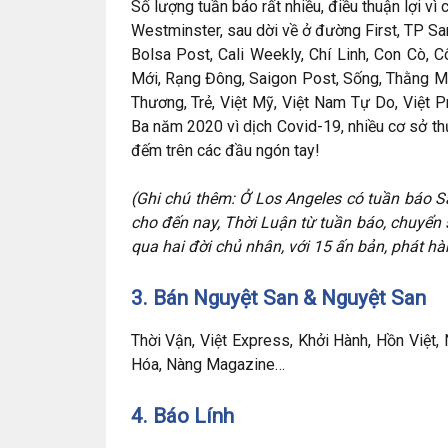
Số lượng tuần báo rất nhiều, điều thuận lợi v
Westminster, sau dời về ở đường First, TP San
Bolsa Post, Cali Weekly, Chí Linh, Con Cò,
Mới, Rạng Đông, Saigon Post, Sống, Thằng Mõ
Thương, Trẻ, Việt Mỹ, Việt Nam Tự Do, Việt P
Ba năm 2020 vì dịch Covid-19, nhiều cơ sở t
đếm trên các đầu ngón tay!
(Ghi chú thêm: Ở Los Angeles có tuần báo S
cho đến nay, Thời Luận từ tuần báo, chuyển
qua hai đời chủ nhân, với 15 ấn bản, phát h
3. Bán Nguyệt San & Nguyệt San
Thời Vận, Việt Express, Khởi Hành, Hồn Việt,
Hóa, Nàng Magazine…
4. Báo Lính