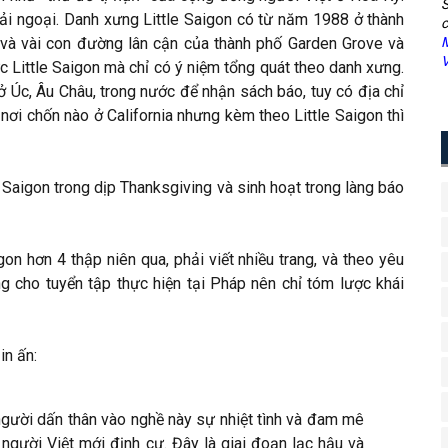
S
hải ngoại. Danh xưng Little Saigon có từ năm 1988 ở thành
c
và vài con đường lân cận của thành phố Garden Grove và
M
V
 Little Saigon mà chỉ có ý niệm tổng quát theo danh xưng.
 ở Úc, Âu Châu, trong nước để nhận sách báo, tuy có địa chỉ
ơi chốn nào ở California nhưng kèm theo Little Saigon thì
e Saigon trong dịp Thanksgiving và sinh hoạt trong làng báo
on hơn 4 thập niên qua, phải viết nhiều trang, và theo yêu
ng cho tuyển tập thực hiện tại Pháp nên chỉ tóm lược khái
in ấn:
gười dấn thân vào nghề này sự nhiệt tình và đam mê
người Việt mới định cư. Đây là giai đoạn lạc hậu và