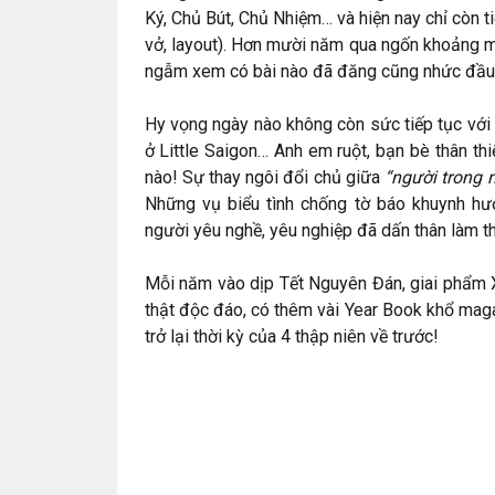
Ký, Chủ Bút, Chủ Nhiệm… và hiện nay chỉ còn ti
vở, layout). Hơn mười năm qua ngốn khoảng m
ngẫm xem có bài nào đã đăng cũng nhức đầu 
Hy vọng ngày nào không còn sức tiếp tục với tờ
ở Little Saigon… Anh em ruột, bạn bè thân th
nào! Sự thay ngôi đổi chủ giữa
“người trong 
Những vụ biểu tình chống tờ báo khuynh h
người yêu nghề, yêu nghiệp đã dấn thân làm th
Mỗi năm vào dịp Tết Nguyên Đán, giai phẩm 
thật độc đáo, có thêm vài Year Book khổ mag
trở lại thời kỳ của 4 thập niên về trước!