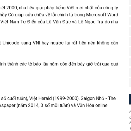
iệt 2000, nhu liệu giải pháp tiếng Việt mới nhất của công ty
Thầy Cò giúp sửa chữa về lỗi chính tả trong Microsoft Word
n Việt Nam Tự Điển của Lê Văn Đức và Lê Ngọc Trụ do nhà
t Unicode sang VNI hay ngược lại rất tiện nên không cần
ình thành các tờ báo lâu năm còn đến bây giờ trải qua quá
2 số cuối tuần), Việt Herald (1999-2000), Saigon Nhỏ - The
wspaper (năm 2014, 3 số mỗi tuần) và Văn Hóa online…
H
G
T