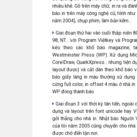
nhiêu khê. Gõ trên máy chữ, in ra và đánh
báo in trên máy công nghệ cũ, hình như
năm 2004), chụp phim, làm bản kẽm…
Giai đoạn thứ hai vào cuối thập niên 8
98, NT… với Program Việtkey và Program
kéo theo các khổ báo magazine, tab
Westminster Press (WP). Xử dụng Mic
CorelDraw, QuarkXpress… nhưng tiện dụ
layout được) và cắt dán theo khổ báo và
báo giấy láng in màu thường xử dụng 
cứng full color, in offset 4 màu ở nhà 
WP đóng thành báo.
Giai đoạn 3 với thời kỳ tân tiến, ngoài
dụng và layout trên font unicode hay V
gởi thẳng cho nhà in. Nhật báo Người V
của tôi năm 2005 cũng chuyển cho nhà 
được chở đến tận nơi.