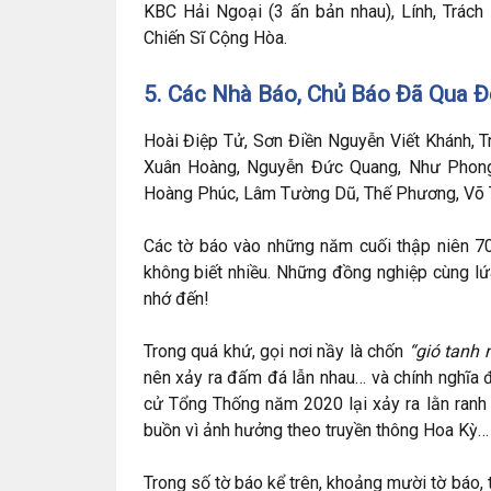
KBC Hải Ngoại (3 ấn bản nhau), Lính, Trách
Chiến Sĩ Cộng Hòa.
5. Các Nhà Báo, Chủ Báo Đã Qua Đ
Hoài Điệp Tử, Sơn Điền Nguyễn Viết Khánh, T
Xuân Hoàng, Nguyễn Đức Quang, Như Phong 
Hoàng Phúc, Lâm Tường Dũ, Thế Phương, Võ T
Các tờ báo vào những năm cuối thập niên 70 
không biết nhiều. Những đồng nghiệp cùng lứ
nhớ đến!
Trong quá khứ, gọi nơi nầy là chốn
“gió tanh
nên xảy ra đấm đá lẫn nhau… và chính nghĩa đã
cử Tổng Thống năm 2020 lại xảy ra lằn ranh
buồn vì ảnh hưởng theo truyền thông Hoa Kỳ…
Trong số tờ báo kể trên, khoảng mười tờ báo, 