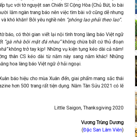
ếp tục với tờ nguyệt san Chiến Sĩ Cộng Hòa (Chủ Bút, lo bài
ười lăm ngàn trang báo nên việc tìm bài vở cũng dễ nhưng
và khó khăn! Bởi yêu nghề nên
“phóng lao phải theo lao”.
 báo, có thời gian viết lại nội tình trong làng báo Việt ngữ
iết
“gà nhà bôi mặt đá nhau”
không chừa bất cứ thủ đoạn
nhà”
không trở tay kịp! Những vụ kiện tụng kéo dài cả năm!
ướng thân CS kéo dài từ năm này sang năm khác! Những
ăng hoa làng báo Việt ngữ ở hải ngoại.
Xuân báo hiệu cho mùa Xuân đến, giai phẩm mang sắc thái
azine hơn 500 trang rất tiện dụng. Năm Tân Sửu 2021 có lẽ
Little Saigon, Thanksgiving 2020
Vương Trùng Dương
(
Đặc San Lâm Viên
)